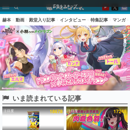
広告をスキップ
赫本
動画
殿堂入り記事
インタビュー
特集記事
マンガ
いま読まれている記事
ピックアップ
注目度
18678
注目度
17248
電ファミのいま読まれている記事ランキング
アプリセール情報