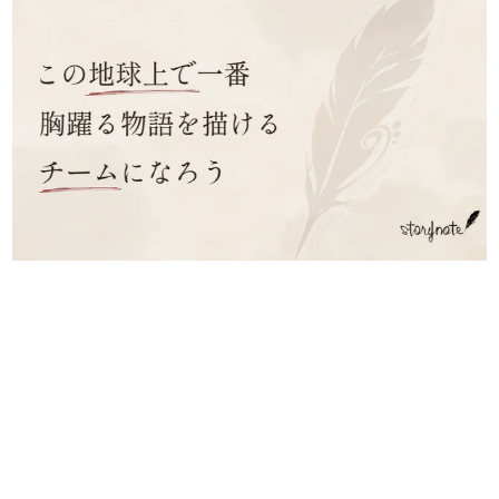
日本のコンテンツ産業やカルチャーに与えた影響を探る企
画です。
日本モバイルゲーム産業史
日本のモバイルゲーム史における主要なトピック・タイト
ルを網羅するほか、開発者へのインタビューや識者による
解説を掲載。約20年の歴史が一望できる決定版！
若ゲのいたり〜ゲームクリエイターの青春〜
『うつヌケ』『ペンと箸』等で知られるマンガ家・田中圭
一先生によるゲーム業界レポートマンガです。
なんでゲームは面白い？
ゲーム開発者・hamatsu氏がゲームの魅力を画面や操作の
具体的な形から解き明かしていく、硬派で骨太な評論連載
です。
ゲームが変えた日本語
「経験値」「裏技」「ラスボス」… ゲームにまつわる言葉
の起源や用法の変遷を、コンピューター文化史研究家・タ
イニーP氏が徹底調査。
カテゴリ
特集記事