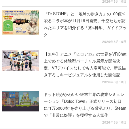
2026年8月10日
『Dr.STONE』と「地球の歩き方」の100億%
唆るコラボ本が11月19日発売。千空たちが訪
れたエリアを紹介する「旅×科学」ガイドブッ
ク
2026年8月10日
【無料】アニメ『ヒロアカ』の世界をVRChat
上でめぐる体験型バーチャル展示が開催決
定。VRデバイスなしでも入場可能で、新規描
き下ろしキービジュアルを使用した開催記念
グッズも販売
2026年8月10日
ドット絵がかわいい終末世界の農業シミュレ
ーション『Doloc Town』正式リリース初日
に“1万5000本”を売り上げる盛況ぶり。Steam
で「非常に好評」を獲得する人気作
2026年8月10日