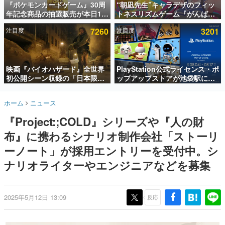
『ポケモンカードゲーム』30周
“朝凪先生”キャラデザのフィッ
年記念商品の抽選販売が本日12
トネスリズムゲーム『がんば
インタビュー
時より開始。拡張パック「30th
れ！チアリズム』Steamストア
注目度
7260
注目度
3201
CELEBRATION」のボックス
ページが公開。キャラクターの
連載・特集一覧
に、「プレミアムデッキセット
CVは陽向葵ゅかさん
エーフィ・ブラッキー」
殿堂入り記事
「FUTURISTIC BOX」の計3商
SNS拡散数が数千以上！ ページビュー数万以上！ などな
品
映画『バイオハザード』全世界
PlayStation公式ライセンス・ポ
ど。多くの人々に読まれた、電ファミ渾身の“殿堂入り”記
初公開シーン収録の「日本限
ップアップストアが池袋駅にて
事をまとめました。
定」予告映像が解禁。バイオの
期間限定で開催。夏のアパレル
日（8月10日）にあわせて、
や『ブラッドボーン』の新作ア
ゲームの企画書
ホーム
ニュース
「ラクーンシティ総合病院」へ
イテムが登場
名作ゲームクリエイターの方々に製作時のエピソードをお
聞きし、ヒットする企画（ゲーム）とは何か？を探ってい
行く配達人の姿が披露
『Project:;COLD』シリーズや『人の財
きます。
布』に携わるシナリオ制作会社「ストーリ
赫本
この物語を解いてはいけない。『赫本』は、〈試験問題〉
ーノート」が採用エントリーを受付中。シ
の形をした短編ホラー小説集です。
ナリオライターやエンジニアなどを募集
新世代に訊く
これからのデジタルゲーム市場を担う若きクリエイター達
の姿を追い、彼らのルーツと情熱を探っていきます。
2025年5月12日 13:09
反応
ゲーム世代の作家たち
ゲームに多大な影響を受けた作家さんに取材し、ゲームが