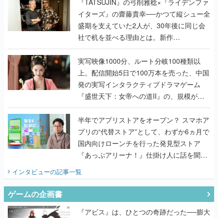
く
『TATSUJIN』の弓削雅稔×『ライデンファ
イターズ』の齋藤貴幸──かつて縦シュー全
盛期を支えていた2人が、30年後に同じ会
社で机を並べる理由とは。新作
『TATSUJIN EXTREME』で初タッグを組
んだレジェンド2人に訊く開発秘話
実写映像1000分、ルート分岐100種類以
上。配信開始5日で100万本を売った、中国
発の実写インタラクティブドラマゲーム
『盛世天下：女帝への道II』の、規模が違
うこだわりをプロデューサーに聞いた
半年でアプリストアをオープン？ スマホア
プリの“代替ストア”として、わずか6ヵ月で
国内向けローンチを行った発見型ストア
『あっぷアリーナ！』仕掛け人に話を聞い
てみた
インタビュー
の記事一覧
ゲームの企画書
『アビス』は、ひとつの奇跡だった──膨大