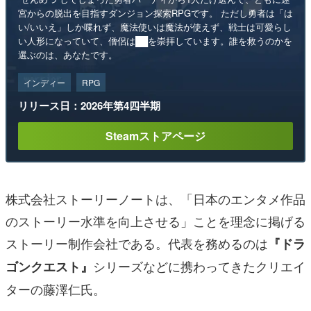
宮からの脱出を目指すダンジョン探索RPGです。 ただし勇者は「は
い/いいえ」しか喋れず、魔法使いは魔法が使えず、戦士は可愛らし
い人形になっていて、僧侶は██を崇拝しています。誰を救うのかを
選ぶのは、あなたです。
インディー
RPG
リリース日：2026年第4四半期
Steamストアページ
株式会社ストーリーノートは、「日本のエンタメ作品
のストーリー水準を向上させる」ことを理念に掲げる
ストーリー制作会社である。代表を務めるのは
『ドラ
シリーズなどに携わってきたクリエイ
ゴンクエスト』
ターの藤澤仁氏。