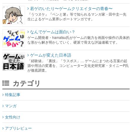
若ゲのいたり〜ゲームクリエイターの青春〜
『うつヌケ』『ペンと箸』等で知られるマンガ家・田中圭一先
生によるゲーム業界レポートマンガです。
なんでゲームは面白い？
ゲーム開発者・hamatsu氏がゲームの魅力を画面や操作の具体的
な形から解き明かしていく、硬派で骨太な評論連載です。
ゲームが変えた日本語
「経験値」「裏技」「ラスボス」… ゲームにまつわる言葉の起
源や用法の変遷を、コンピューター文化史研究家・タイニーP氏
が徹底調査。
カテゴリ
特集記事
マンガ
女性向け
アプリレビュー