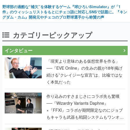
野球部の過酷な“補欠”を体験するゲーム『球ひろいSimulator』が「1
件」のウィッシュリストをもとにチェコ語に対応しSNSで話題に。『キン
グダム・カム』開発元やチェコのプロ野球選手から称賛の声
カテゴリーピックアップ
インタビュー
「現実より意味のある仮想世界を作る」
──『EVE Online』の生みの親が18年掲げ
続ける”クレイジーな宣言”は、比喩ではな
く本気だった
作り込みのすさまじさにコラボ先も驚嘆
──『Wizardry Variants Daphne』
×『FFXI』コラボが期間限定なのにジョブ
もキャラも武器も戦闘システムもワンオフ
で作り込まれた理由を両ディレクターに聞