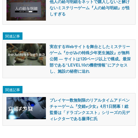
他人の給与明細をネットで購入しないと解け
ないミステリーゲーム『人の給与明細』が怪
しすぎる
関連記事
実在するWebサイトを舞台としたミステリー
ゲーム『かがみの特殊少年更生施設』が無料
公開 ― サイトは120ページ以上で構成。最深
部である“LEVEL10の機密情報”にアクセス
し、施設の秘密に迫れ
関連記事
プレイヤー数無制限のリアルタイムアドベン
チャーゲーム『交錯≠少女』4月1日開幕！総
監督は「ドラゴンクエスト」シリーズの元デ
ィレクターである藤澤仁氏