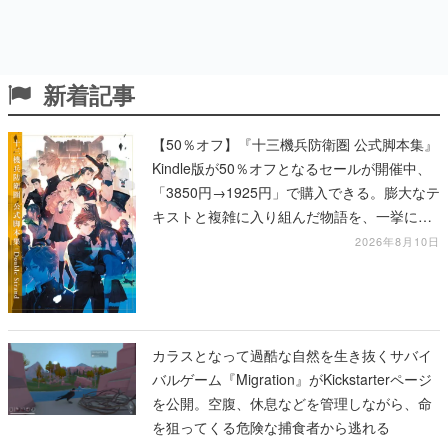
新着記事
【50％オフ】『十三機兵防衛圏 公式脚本集』
Kindle版が50％オフとなるセールが開催中、
「3850円→1925円」で購入できる。膨大なテ
キストと複雑に入り組んだ物語を、一挙に再
確認
2026年8月10日
カラスとなって過酷な自然を生き抜くサバイ
バルゲーム『Migration』がKickstarterページ
を公開。空腹、休息などを管理しながら、命
を狙ってくる危険な捕食者から逃れる