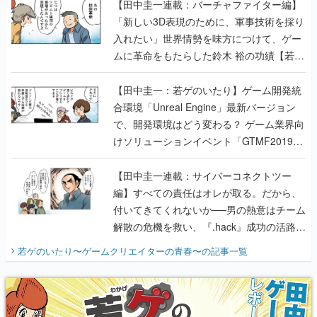
【田中圭一連載：バーチャファイター編】
「新しい3D表現のために、軍事技術を採り
入れたい」世界情勢を味方につけて、ゲー
ムに革命をもたらした鈴木 裕の功績【若ゲ
のいたり】
【田中圭一：若ゲのいたり】ゲーム開発統
合環境「Unreal Engine」最新バージョン
で、開発環境はどう変わる？ ゲーム業界向
けソリューションイベント「GTMF2019」
に行って、より理解を深めよう【PR】
【田中圭一連載：サイバーコネクトツー
編】すべての責任はオレが取る。だから、
付いてきてくれないか──男の熱意はチーム
解散の危機を救い、『.hack』成功の活路を
開く。業界の快男児・松山 洋に流れる血は
若ゲのいたり〜ゲームクリエイターの青春〜
の記事一覧
『少年ジャンプ』色だった【若ゲのいた
り】