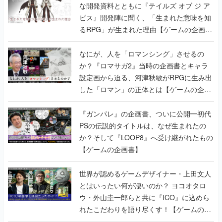
な開発資料とともに『テイルズ オブ ジ ア
ビス』開発陣に聞く、「生まれた意味を知
るRPG」が生まれた理由【ゲームの企画
書】
なにが、人を「ロマンシング」させるの
か？『ロマサガ2』当時の企画書とキャラ
設定画から迫る、河津秋敏がRPGに生み出
した「ロマン」の正体とは【ゲームの企画
書】
『ガンパレ』の企画書、ついに公開━初代
PSの伝説的タイトルは、なぜ生まれたの
か？そして『LOOP8』へ受け継がれたもの
【ゲームの企画書】
世界が認めるゲームデザイナー・上田文人
とはいったい何が凄いのか？ ヨコオタロ
ウ・外山圭一郎らと共に『ICO』に込めら
れたこだわりを語り尽くす！【ゲームの企
画書】