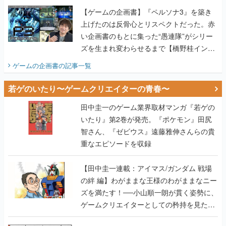
【ゲームの企画書】『ペルソナ3』を築き
上げたのは反骨心とリスペクトだった。赤
い企画書のもとに集った“愚連隊”がシリー
ズを生まれ変わらせるまで【橋野桂インタ
ビュー】
ゲームの企画書
の記事一覧
若ゲのいたり〜ゲームクリエイターの青春〜
田中圭一のゲーム業界取材マンガ『若ゲの
いたり』第2巻が発売。『ポケモン』田尻
智さん、『ゼビウス』遠藤雅伸さんらの貴
重なエピソードを収録
【田中圭一連載：アイマス/ガンダム 戦場
の絆 編】わがままな王様のわがままなニー
ズを満たす！──小山順一朗が貫く姿勢に、
ゲームクリエイターとしての矜持を見た
【若ゲのいたり最終回】