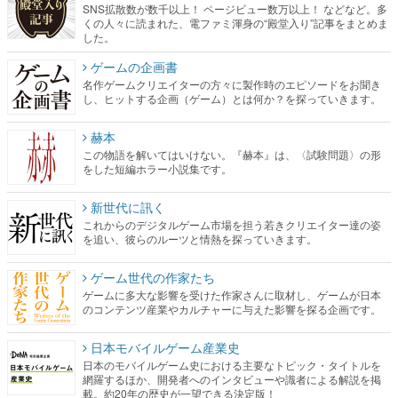
SNS拡散数が数千以上！ ページビュー数万以上！ などなど。多
くの人々に読まれた、電ファミ渾身の“殿堂入り”記事をまとめま
した。
ゲームの企画書
名作ゲームクリエイターの方々に製作時のエピソードをお聞き
し、ヒットする企画（ゲーム）とは何か？を探っていきます。
赫本
この物語を解いてはいけない。『赫本』は、〈試験問題〉の形
をした短編ホラー小説集です。
新世代に訊く
これからのデジタルゲーム市場を担う若きクリエイター達の姿
を追い、彼らのルーツと情熱を探っていきます。
ゲーム世代の作家たち
ゲームに多大な影響を受けた作家さんに取材し、ゲームが日本
のコンテンツ産業やカルチャーに与えた影響を探る企画です。
日本モバイルゲーム産業史
日本のモバイルゲーム史における主要なトピック・タイトルを
網羅するほか、開発者へのインタビューや識者による解説を掲
載。約20年の歴史が一望できる決定版！