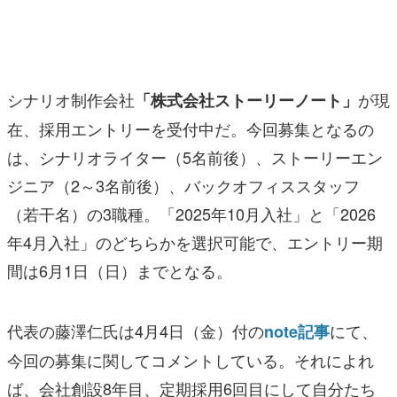
マンガ
女性向け
シナリオ制作会社
が現
「株式会社ストーリーノート」
アプリレビュー
在、採用エントリーを受付中だ。今回募集となるの
その他
は、シナリオライター（5名前後）、ストーリーエン
電ファミニコゲーマーとは？
ジニア（2～3名前後）、バックオフィススタッフ
（若干名）の3職種。「2025年10月入社」と「2026
運営：株式会社マレ
年4月入社」のどちらかを選択可能で、エントリー期
間は6月1日（日）までとなる。
代表の藤澤仁氏は4月4日（金）付の
にて、
note記事
今回の募集に関してコメントしている。それによれ
ば、会社創設8年目、定期採用6回目にして自分たち