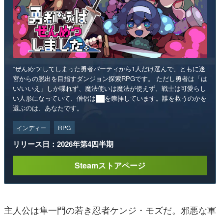
“ぜんめつ”してしまった勇者パーティから1人だけ選んで、ともに迷
宮からの脱出を目指すダンジョン探索RPGです。 ただし勇者は「は
い/いいえ」しか喋れず、魔法使いは魔法が使えず、戦士は可愛らし
い人形になっていて、僧侶は██を崇拝しています。誰を救うのかを
選ぶのは、あなたです。
インディー
RPG
リリース日：2026年第4四半期
Steamストアページ
主人公は隼一門の若き忍者ケンジ・モズだ。邪悪な軍