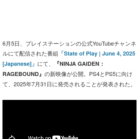
マンガ
女性向け
アプリレビュー
6月5日、プレイステーションの公式YouTubeチャンネ
その他
ルにて配信された番組
「State of Play | June 4, 2025
にて、
[Japanese]」
『NINJA GAIDEN：
電ファミニコゲーマーとは？
の新映像が公開。PS4とPS5に向け
RAGEBOUND』
運営：株式会社マレ
て、2025年7月31日に発売されることが発表された。