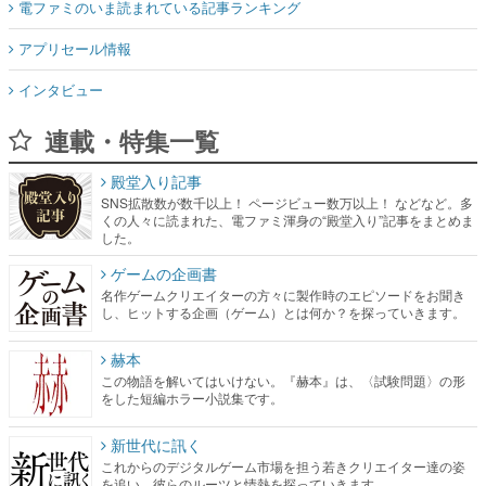
電ファミのいま読まれている記事ランキング
アプリセール情報
インタビュー
連載・特集一覧
殿堂入り記事
SNS拡散数が数千以上！ ページビュー数万以上！ などなど。多
くの人々に読まれた、電ファミ渾身の“殿堂入り”記事をまとめま
した。
ゲームの企画書
名作ゲームクリエイターの方々に製作時のエピソードをお聞き
し、ヒットする企画（ゲーム）とは何か？を探っていきます。
赫本
この物語を解いてはいけない。『赫本』は、〈試験問題〉の形
をした短編ホラー小説集です。
新世代に訊く
これからのデジタルゲーム市場を担う若きクリエイター達の姿
を追い、彼らのルーツと情熱を探っていきます。