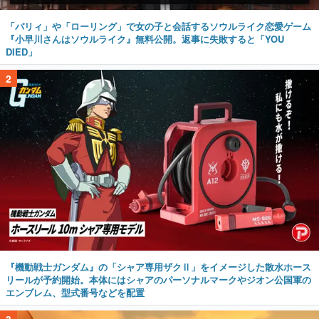
「パリィ」や「ローリング」で女の子と会話するソウルライク恋愛ゲーム
『小早川さんはソウルライク』無料公開。返事に失敗すると「YOU
DIED」
2
『機動戦士ガンダム』の「シャア専用ザクⅡ」をイメージした散水ホース
リールが予約開始。本体にはシャアのパーソナルマークやジオン公国軍の
エンブレム、型式番号などを配置