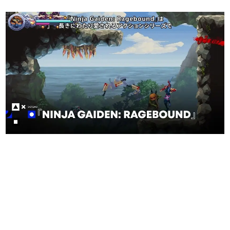
日本のコンテンツ産業やカルチャーに与えた影響を探る企
画です。
日本モバイルゲーム産業史
日本のモバイルゲーム史における主要なトピック・タイト
ルを網羅するほか、開発者へのインタビューや識者による
解説を掲載。約20年の歴史が一望できる決定版！
若ゲのいたり〜ゲームクリエイターの青春〜
『うつヌケ』『ペンと箸』等で知られるマンガ家・田中圭
一先生によるゲーム業界レポートマンガです。
なんでゲームは面白い？
ゲーム開発者・hamatsu氏がゲームの魅力を画面や操作の
具体的な形から解き明かしていく、硬派で骨太な評論連載
です。
ゲームが変えた日本語
「経験値」「裏技」「ラスボス」… ゲームにまつわる言葉
の起源や用法の変遷を、コンピューター文化史研究家・タ
イニーP氏が徹底調査。
カテゴリ
特集記事