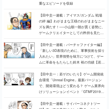
重なエピソードを収録
【田中圭一連載：アイマス/ガンダム 戦場
の絆 編】わがままな王様のわがままなニー
ズを満たす！──小山順一朗が貫く姿勢に、
ゲームクリエイターとしての矜持を見た
【若ゲのいたり最終回】
【田中圭一連載：バーチャファイター編】
「新しい3D表現のために、軍事技術を採り
入れたい」世界情勢を味方につけて、ゲー
ムに革命をもたらした鈴木 裕の功績【若ゲ
のいたり】
【田中圭一：若ゲのいたり】ゲーム開発統
合環境「Unreal Engine」最新バージョン
で、開発環境はどう変わる？ ゲーム業界向
けソリューションイベント「GTMF2019」
に行って、より理解を深めよう【PR】
【田中圭一連載：サイバーコネクトツー