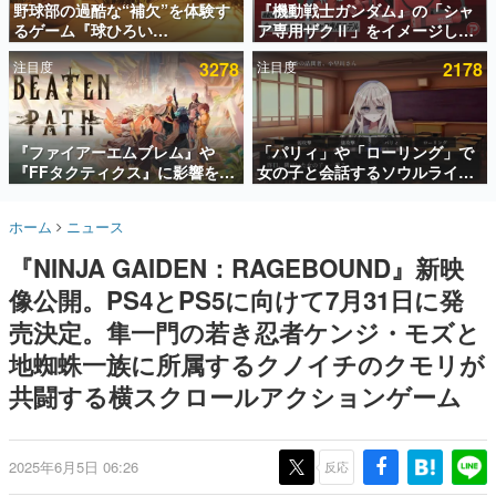
野球部の過酷な“補欠”を体験す
『機動戦士ガンダム』の「シャ
るゲーム『球ひろい
ア専用ザクⅡ」をイメージした
インタビュー
Simulator』が「1件」のウィッ
散水ホースリールが予約開始。
注目度
3278
注目度
2178
シュリストをもとにチェコ語に
本体にはシャアのパーソナルマ
連載・特集一覧
対応しSNSで話題に。『キング
ークやジオン公国軍のエンブレ
ダム・カム』開発元やチェコの
ム、型式番号などを配置
殿堂入り記事
プロ野球選手から称賛の声
SNS拡散数が数千以上！ ページビュー数万以上！ などな
『ファイアーエムブレム』や
「パリィ」や「ローリング」で
ど。多くの人々に読まれた、電ファミ渾身の“殿堂入り”記
『FFタクティクス』に影響を受
女の子と会話するソウルライク
事をまとめました。
けた新作戦略RPG『Beaten
恋愛ゲーム『小早川さんはソウ
Path』2027年に発売へ。
ルライク』無料公開。返事に失
ゲームの企画書
ホーム
ニュース
PC（Steam）、PS5、Xbox、
敗すると「YOU DIED」
名作ゲームクリエイターの方々に製作時のエピソードをお
聞きし、ヒットする企画（ゲーム）とは何か？を探ってい
Switch向けにリリース予定
『NINJA GAIDEN：RAGEBOUND』新映
きます。
像公開。PS4とPS5に向けて7月31日に発
赫本
この物語を解いてはいけない。『赫本』は、〈試験問題〉
売決定。隼一門の若き忍者ケンジ・モズと
の形をした短編ホラー小説集です。
地蜘蛛一族に所属するクノイチのクモリが
共闘する横スクロールアクションゲーム
新世代に訊く
これからのデジタルゲーム市場を担う若きクリエイター達
の姿を追い、彼らのルーツと情熱を探っていきます。
2025年6月5日 06:26
反応
ゲーム世代の作家たち
ゲームに多大な影響を受けた作家さんに取材し、ゲームが