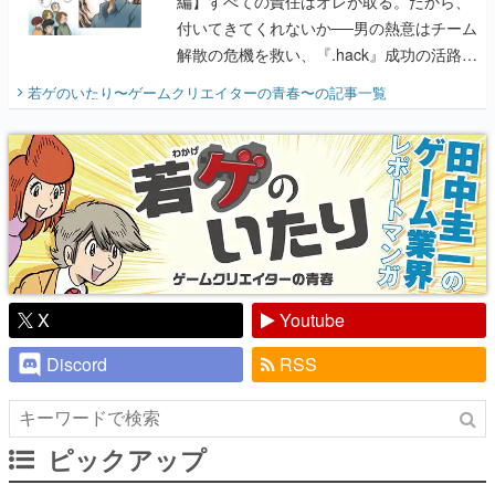
編】すべての責任はオレが取る。だから、
付いてきてくれないか──男の熱意はチーム
解散の危機を救い、『.hack』成功の活路を
開く。業界の快男児・松山 洋に流れる血は
若ゲのいたり〜ゲームクリエイターの青春〜
の記事一覧
『少年ジャンプ』色だった【若ゲのいた
り】
X
Youtube
Discord
RSS
ピックアップ