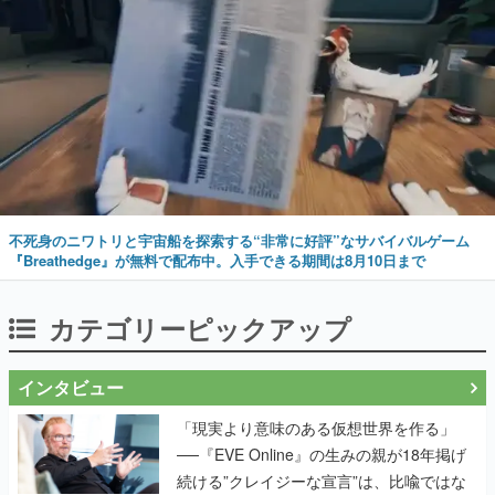
不死身のニワトリと宇宙船を探索する“非常に好評”なサバイバルゲーム
『Breathedge』が無料で配布中。入手できる期間は8月10日まで
カテゴリーピックアップ
インタビュー
「現実より意味のある仮想世界を作る」
──『EVE Online』の生みの親が18年掲げ
続ける”クレイジーな宣言”は、比喩ではな