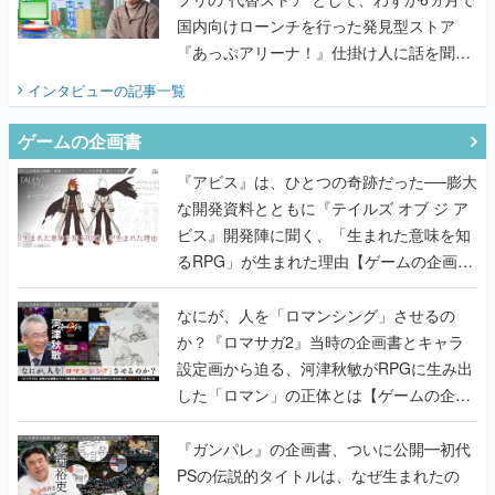
国内向けローンチを行った発見型ストア
『あっぷアリーナ！』仕掛け人に話を聞い
てみた
インタビュー
の記事一覧
ゲームの企画書
『アビス』は、ひとつの奇跡だった──膨大
な開発資料とともに『テイルズ オブ ジ ア
ビス』開発陣に聞く、「生まれた意味を知
るRPG」が生まれた理由【ゲームの企画
書】
なにが、人を「ロマンシング」させるの
か？『ロマサガ2』当時の企画書とキャラ
設定画から迫る、河津秋敏がRPGに生み出
した「ロマン」の正体とは【ゲームの企画
書】
『ガンパレ』の企画書、ついに公開━初代
PSの伝説的タイトルは、なぜ生まれたの