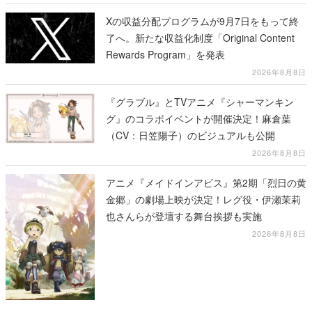
Xの収益分配プログラムが9月7日をもって終
了へ。新たな収益化制度「Original Content
Rewards Program」を発表
2026年8月8日
『グラブル』とTVアニメ『シャーマンキン
グ』のコラボイベントが開催決定！麻倉葉
（CV：日笠陽子）のビジュアルも公開
2026年8月8日
アニメ『メイドインアビス』第2期「烈日の黄
金郷」の劇場上映が決定！レグ役・伊瀬茉莉
也さんらが登壇する舞台挨拶も実施
2026年8月8日