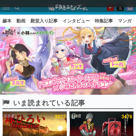
広告をスキップ
赫本
動画
殿堂入り記事
インタビュー
特集記事
マンガ
いま読まれている記事
ピックアップ
注目度
3927
注目度
3476
電ファミのいま読まれている記事ランキング
アプリセール情報