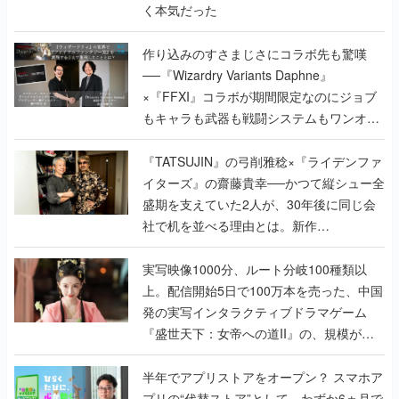
く本気だった
作り込みのすさまじさにコラボ先も驚嘆
──『Wizardry Variants Daphne』
×『FFXI』コラボが期間限定なのにジョブ
もキャラも武器も戦闘システムもワンオフ
で作り込まれた理由を両ディレクターに聞
く
『TATSUJIN』の弓削雅稔×『ライデンファ
イターズ』の齋藤貴幸──かつて縦シュー全
盛期を支えていた2人が、30年後に同じ会
社で机を並べる理由とは。新作
『TATSUJIN EXTREME』で初タッグを組
んだレジェンド2人に訊く開発秘話
実写映像1000分、ルート分岐100種類以
上。配信開始5日で100万本を売った、中国
発の実写インタラクティブドラマゲーム
『盛世天下：女帝への道II』の、規模が違
うこだわりをプロデューサーに聞いた
半年でアプリストアをオープン？ スマホア
プリの“代替ストア”として、わずか6ヵ月で