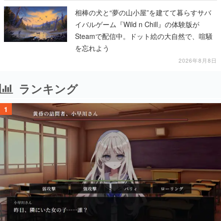
相棒の犬と“夢の山小屋”を建てて暮らすサバ
イバルゲーム『Wild n Chill』の体験版が
Steamで配信中。ドット絵の大自然で、喧騒
を忘れよう
2026年8月8日
ランキング
1