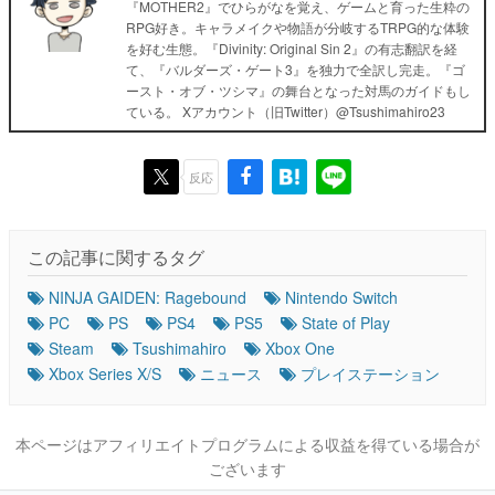
『MOTHER2』でひらがなを覚え、ゲームと育った生粋の
RPG好き。キャラメイクや物語が分岐するTRPG的な体験
を好む生態。『Divinity: Original Sin 2』の有志翻訳を経
て、『バルダーズ・ゲート3』を独力で全訳し完走。『ゴ
ースト・オブ・ツシマ』の舞台となった対馬のガイドもし
ている。 Xアカウント（旧Twitter）@Tsushimahiro23
反応
この記事に関するタグ
NINJA GAIDEN: Ragebound
Nintendo Switch
PC
PS
PS4
PS5
State of Play
Steam
Tsushimahiro
Xbox One
Xbox Series X/S
ニュース
プレイステーション
本ページはアフィリエイトプログラムによる収益を得ている場合が
ございます