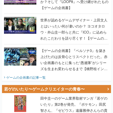
か？そして『LOOP8』へ受け継がれたもの
【ゲームの企画書】
世界が認めるゲームデザイナー・上田文人
とはいったい何が凄いのか？ ヨコオタロ
ウ・外山圭一郎らと共に『ICO』に込めら
れたこだわりを語り尽くす！【ゲームの企
画書】
【ゲームの企画書】『ペルソナ3』を築き
上げたのは反骨心とリスペクトだった。赤
い企画書のもとに集った“愚連隊”がシリー
ズを生まれ変わらせるまで【橋野桂インタ
ビュー】
ゲームの企画書
の記事一覧
若ゲのいたり〜ゲームクリエイターの青春〜
田中圭一のゲーム業界取材マンガ『若ゲの
いたり』第2巻が発売。『ポケモン』田尻
智さん、『ゼビウス』遠藤雅伸さんらの貴