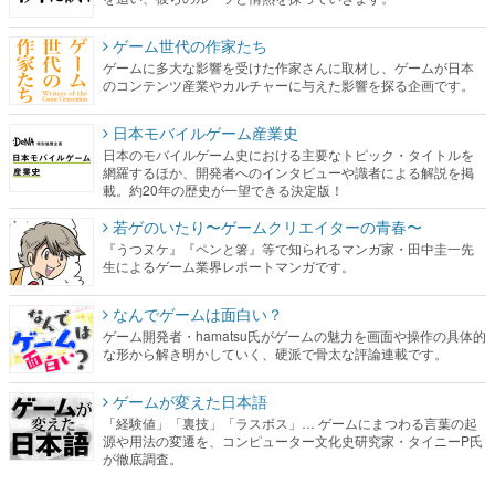
ゲーム世代の作家たち
ゲームに多大な影響を受けた作家さんに取材し、ゲームが日本
のコンテンツ産業やカルチャーに与えた影響を探る企画です。
日本モバイルゲーム産業史
日本のモバイルゲーム史における主要なトピック・タイトルを
網羅するほか、開発者へのインタビューや識者による解説を掲
載。約20年の歴史が一望できる決定版！
若ゲのいたり〜ゲームクリエイターの青春〜
『うつヌケ』『ペンと箸』等で知られるマンガ家・田中圭一先
生によるゲーム業界レポートマンガです。
なんでゲームは面白い？
ゲーム開発者・hamatsu氏がゲームの魅力を画面や操作の具体的
な形から解き明かしていく、硬派で骨太な評論連載です。
ゲームが変えた日本語
「経験値」「裏技」「ラスボス」… ゲームにまつわる言葉の起
源や用法の変遷を、コンピューター文化史研究家・タイニーP氏
が徹底調査。