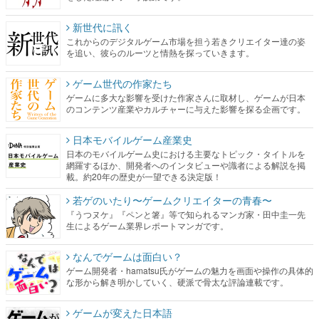
新世代に訊く
これからのデジタルゲーム市場を担う若きクリエイター達の姿
を追い、彼らのルーツと情熱を探っていきます。
ゲーム世代の作家たち
ゲームに多大な影響を受けた作家さんに取材し、ゲームが日本
のコンテンツ産業やカルチャーに与えた影響を探る企画です。
日本モバイルゲーム産業史
日本のモバイルゲーム史における主要なトピック・タイトルを
網羅するほか、開発者へのインタビューや識者による解説を掲
載。約20年の歴史が一望できる決定版！
若ゲのいたり〜ゲームクリエイターの青春〜
『うつヌケ』『ペンと箸』等で知られるマンガ家・田中圭一先
生によるゲーム業界レポートマンガです。
なんでゲームは面白い？
ゲーム開発者・hamatsu氏がゲームの魅力を画面や操作の具体的
な形から解き明かしていく、硬派で骨太な評論連載です。
ゲームが変えた日本語