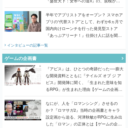
『盛世天下：女帝への道II』の、規模が違
うこだわりをプロデューサーに聞いた
半年でアプリストアをオープン？ スマホア
プリの“代替ストア”として、わずか6ヵ月で
国内向けローンチを行った発見型ストア
『あっぷアリーナ！』仕掛け人に話を聞い
てみた
インタビュー
の記事一覧
ゲームの企画書
『アビス』は、ひとつの奇跡だった──膨大
な開発資料とともに『テイルズ オブ ジ ア
ビス』開発陣に聞く、「生まれた意味を知
るRPG」が生まれた理由【ゲームの企画
書】
なにが、人を「ロマンシング」させるの
か？『ロマサガ2』当時の企画書とキャラ
設定画から迫る、河津秋敏がRPGに生み出
した「ロマン」の正体とは【ゲームの企画