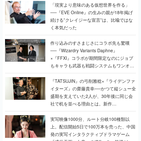
「現実より意味のある仮想世界を作る」
──『EVE Online』の生みの親が18年掲げ
続ける”クレイジーな宣言”は、比喩ではな
く本気だった
作り込みのすさまじさにコラボ先も驚嘆
──『Wizardry Variants Daphne』
×『FFXI』コラボが期間限定なのにジョブ
もキャラも武器も戦闘システムもワンオフ
で作り込まれた理由を両ディレクターに聞
く
『TATSUJIN』の弓削雅稔×『ライデンファ
イターズ』の齋藤貴幸──かつて縦シュー全
盛期を支えていた2人が、30年後に同じ会
社で机を並べる理由とは。新作
『TATSUJIN EXTREME』で初タッグを組
んだレジェンド2人に訊く開発秘話
実写映像1000分、ルート分岐100種類以
上。配信開始5日で100万本を売った、中国
発の実写インタラクティブドラマゲーム