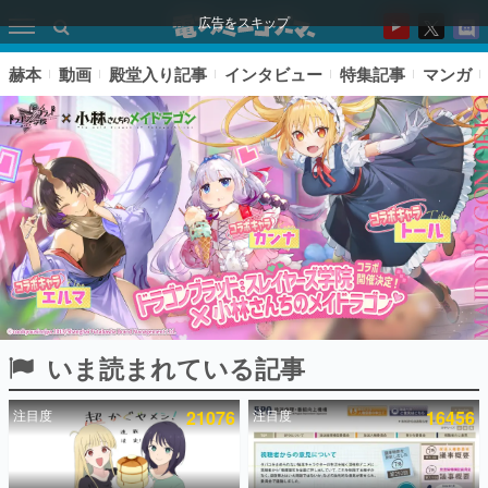
広告をスキップ
赫本
動画
殿堂入り記事
インタビュー
特集記事
マンガ
いま読まれている記事
ピックアップ
注目度
21076
注目度
16456
電ファミのいま読まれている記事ランキング
アプリセール情報