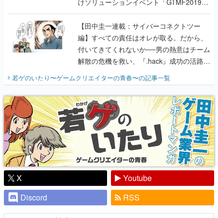
けソリューションイベント「GTMF2019」
に行って、より理解を深めよう【PR】
【田中圭一連載：サイバーコネクトツー
編】すべての責任はオレが取る。だから、
付いてきてくれないか──男の熱意はチーム
解散の危機を救い、『.hack』成功の活路を
開く。業界の快男児・松山 洋に流れる血は
若ゲのいたり〜ゲームクリエイターの青春〜
の記事一覧
『少年ジャンプ』色だった【若ゲのいた
り】
X
Youtube
Discord
RSS