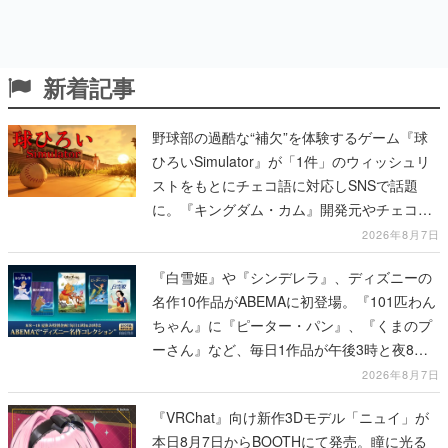
新着記事
野球部の過酷な“補欠”を体験するゲーム『球
ひろいSimulator』が「1件」のウィッシュリ
ストをもとにチェコ語に対応しSNSで話題
に。『キングダム・カム』開発元やチェコの
プロ野球選手から称賛の声
2026年8月7日
『白雪姫』や『シンデレラ』、ディズニーの
名作10作品がABEMAに初登場。『101匹わん
ちゃん』に『ピーター・パン』、『くまのプ
ーさん』など、毎日1作品が午後3時と夜8時
に2回放送
2026年8月7日
『VRChat』向け新作3Dモデル「ニュイ」が
本日8月7日からBOOTHにて発売。瞳に光る