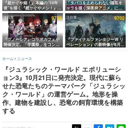
『超かぐや姫！』本編の“10年
「タバコを止められない猫耳キ
後”を描く『超かぐやメシ！』
ャラを描く深夜枠アニメ」に視
インタビュー
Web連載決定。新たなWebマン
聴者の一部から批判意見。違法
注目度
9735
注目度
9702
ガレーベル「ビビビコミック」
薬物の使用と思しき描写も含め
連載・特集一覧
にて特別話が掲載スタート、あ
て、BPOが議論を交わす
のお話には…まだ続きがある！
殿堂入り記事
SNS拡散数が数千以上！ ページビュー数万以上！ などな
『グノーシア』コラボカフェが
『ファイナルファンタジーⅦ リ
ど。多くの人々に読まれた、電ファミ渾身の“殿堂入り”記
開催決定。「学園祭」をコンセ
ベレーション』の新映像が8月
事をまとめました。
プトに、模擬店やセツやSQ、ラ
26日早朝に公開へ。『FF7』リ
キオたちが学祭バンドを楽しむ
メイクシリーズの完結編、
ゲームの企画書
ホーム
ニュース
様子を切り取った新グッズが展
「gamescom」のオープニング
名作ゲームクリエイターの方々に製作時のエピソードをお
聞きし、ヒットする企画（ゲーム）とは何か？を探ってい
開
ナイトライブにてディレクター
『ジュラシック・ワールド エボリューシ
きます。
の浜口直樹氏が登壇する予定
ョン3』10月21日に発売決定。現代に蘇ら
赫本
この物語を解いてはいけない。『赫本』は、〈試験問題〉
せた恐竜たちのテーマパーク「ジュラシッ
の形をした短編ホラー小説集です。
ク・ワールド」の運営ゲーム。地形を操
作、建物を建設し、恐竜の飼育環境を構築
新世代に訊く
これからのデジタルゲーム市場を担う若きクリエイター達
する
の姿を追い、彼らのルーツと情熱を探っていきます。
ゲーム世代の作家たち
ゲームに多大な影響を受けた作家さんに取材し、ゲームが