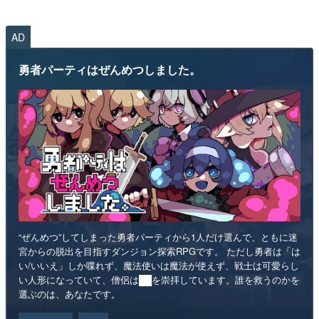
AD
勇者パーティはぜんめつしました。
“ぜんめつ”してしまった勇者パーティから1人だけ選んで、ともに迷
宮からの脱出を目指すダンジョン探索RPGです。 ただし勇者は「は
い/いいえ」しか喋れず、魔法使いは魔法が使えず、戦士は可愛らし
い人形になっていて、僧侶は██を崇拝しています。誰を救うのかを
選ぶのは、あなたです。