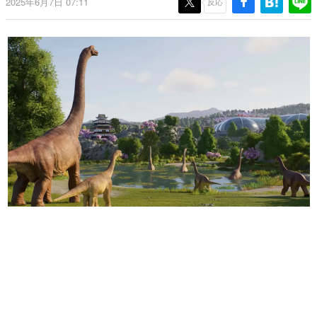
2025年6月7日 07:11
反応
日本のコンテンツ産業やカルチャーに与えた影響を探る企
画です。
日本モバイルゲーム産業史
日本のモバイルゲーム史における主要なトピック・タイト
ルを網羅するほか、開発者へのインタビューや識者による
解説を掲載。約20年の歴史が一望できる決定版！
若ゲのいたり〜ゲームクリエイターの青春〜
『うつヌケ』『ペンと箸』等で知られるマンガ家・田中圭
一先生によるゲーム業界レポートマンガです。
なんでゲームは面白い？
ゲーム開発者・hamatsu氏がゲームの魅力を画面や操作の
具体的な形から解き明かしていく、硬派で骨太な評論連載
です。
ゲームが変えた日本語
「経験値」「裏技」「ラスボス」… ゲームにまつわる言葉
の起源や用法の変遷を、コンピューター文化史研究家・タ
イニーP氏が徹底調査。
カテゴリ
特集記事