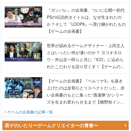
書】
『ガンパレ』の企画書、ついに公開━初代
PSの伝説的タイトルは、なぜ生まれたの
か？そして『LOOP8』へ受け継がれたもの
【ゲームの企画書】
世界が認めるゲームデザイナー・上田文人
とはいったい何が凄いのか？ ヨコオタロ
ウ・外山圭一郎らと共に『ICO』に込めら
れたこだわりを語り尽くす！【ゲームの企
画書】
【ゲームの企画書】『ペルソナ3』を築き
上げたのは反骨心とリスペクトだった。赤
い企画書のもとに集った“愚連隊”がシリー
ズを生まれ変わらせるまで【橋野桂インタ
ビュー】
ゲームの企画書
の記事一覧
若ゲのいたり〜ゲームクリエイターの青春〜