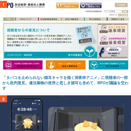
1
「タバコを止められない猫耳キャラを描く深夜枠アニメ」に視聴者の一部
から批判意見。違法薬物の使用と思しき描写も含めて、BPOが議論を交わ
す
2