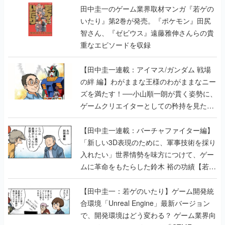
田中圭一のゲーム業界取材マンガ『若ゲの
いたり』第2巻が発売。『ポケモン』田尻
智さん、『ゼビウス』遠藤雅伸さんらの貴
重なエピソードを収録
【田中圭一連載：アイマス/ガンダム 戦場
の絆 編】わがままな王様のわがままなニー
ズを満たす！──小山順一朗が貫く姿勢に、
ゲームクリエイターとしての矜持を見た
【若ゲのいたり最終回】
【田中圭一連載：バーチャファイター編】
「新しい3D表現のために、軍事技術を採り
入れたい」世界情勢を味方につけて、ゲー
ムに革命をもたらした鈴木 裕の功績【若ゲ
のいたり】
【田中圭一：若ゲのいたり】ゲーム開発統
合環境「Unreal Engine」最新バージョン
で、開発環境はどう変わる？ ゲーム業界向