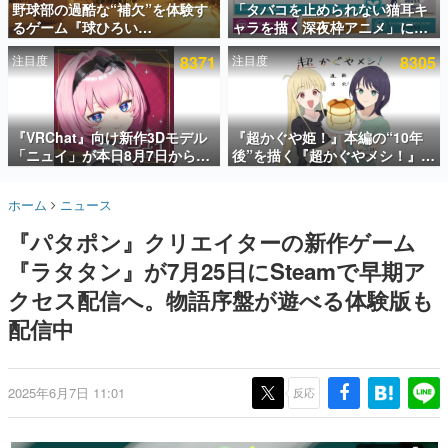
野球部の過酷な“補欠”を体験す
「タバコを止められない猫耳キ
るゲーム『球ひろい
ャラを描く深夜枠アニメ」に視
インタビュー
Simulator』が「1件」のウィッ
聴者の一部から批判意見。違法
注目度
8371
注目度
8305
シュリストをもとにチェコ語に
薬物の使用と思しき描写も含め
連載・特集一覧
対応しSNSで話題に。『キング
て、BPOが議論を交わす
ダム・カム』開発元やチェコの
殿堂入り記事
プロ野球選手から称賛の声
SNS拡散数が数千以上！ ページビュー数万以上！ などな
『VRChat』向け新作3Dモデル
『超かぐや姫！』本編の“10年
ど。多くの人々に読まれた、電ファミ渾身の“殿堂入り”記
「ニュイ」が本日8月7日から
後”を描く『超かぐやメシ！』
事をまとめました。
BOOTHにて発売。瞳に光る星
Web連載決定。新たなWebマン
や感情豊かな表情が、小悪魔か
ガレーベル「ビビビコミック」
ゲームの企画書
ホーム
ニュース
わいい
にて特別話が掲載スタート、あ
名作ゲームクリエイターの方々に製作時のエピソードをお
聞きし、ヒットする企画（ゲーム）とは何か？を探ってい
のお話には…まだ続きがある！
『パタポン』クリエイターの新作ゲーム
きます。
『ラタタン』が7月25日にSteamで早期ア
赫本
この物語を解いてはいけない。『赫本』は、〈試験問題〉
クセス配信へ。物語序盤が遊べる体験版も
の形をした短編ホラー小説集です。
配信中
新世代に訊く
これからのデジタルゲーム市場を担う若きクリエイター達
の姿を追い、彼らのルーツと情熱を探っていきます。
2025年6月7日 11:01
反応
ゲーム世代の作家たち
ゲームに多大な影響を受けた作家さんに取材し、ゲームが