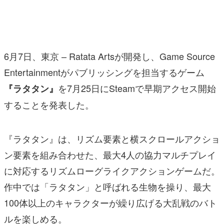
マンガ
女性向け
6月7日、東京 – Ratata Artsが開発し、Game Source
アプリレビュー
Entertainmentがパブリッシングを担当するゲーム
その他
を7月25日にSteamで早期アクセス開始
『ラタタン』
電ファミニコゲーマーとは？
することを発表した。
運営：株式会社マレ
『ラタタン』は、リズム要素と横スクロールアクショ
ン要素を組み合わせた、最大4人の協力マルチプレイ
に対応するリズムローグライクアクションゲームだ。
作中では「ラタタン」と呼ばれる生物を操り、最大
100体以上のキャラクターが繰り広げる大乱戦のバト
ルを楽しめる。