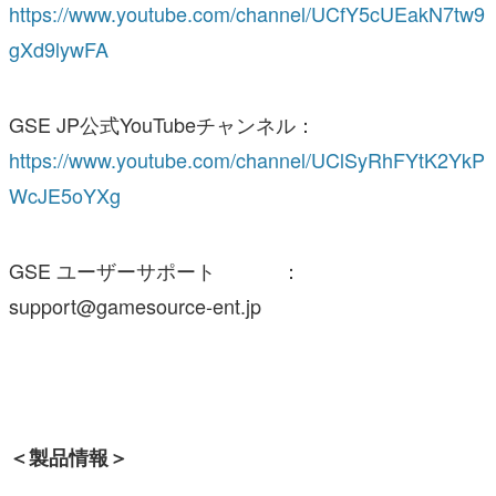
https://www.youtube.com/channel/UCfY5cUEakN7tw9
gXd9lywFA
GSE JP公式YouTubeチャンネル：
https://www.youtube.com/channel/UClSyRhFYtK2YkP
WcJE5oYXg
GSE ユーザーサポート ：
support@gamesource-ent.jp
＜製品情報＞