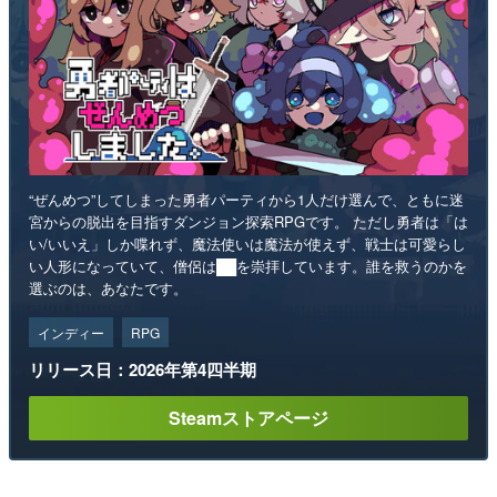
“ぜんめつ”してしまった勇者パーティから1人だけ選んで、ともに迷
宮からの脱出を目指すダンジョン探索RPGです。 ただし勇者は「は
い/いいえ」しか喋れず、魔法使いは魔法が使えず、戦士は可愛らし
い人形になっていて、僧侶は██を崇拝しています。誰を救うのかを
選ぶのは、あなたです。
インディー
RPG
リリース日：2026年第4四半期
Steamストアページ