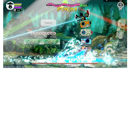
日本のコンテンツ産業やカルチャーに与えた影響を探る企
画です。
日本モバイルゲーム産業史
日本のモバイルゲーム史における主要なトピック・タイト
ルを網羅するほか、開発者へのインタビューや識者による
解説を掲載。約20年の歴史が一望できる決定版！
若ゲのいたり〜ゲームクリエイターの青春〜
『うつヌケ』『ペンと箸』等で知られるマンガ家・田中圭
一先生によるゲーム業界レポートマンガです。
なんでゲームは面白い？
ゲーム開発者・hamatsu氏がゲームの魅力を画面や操作の
具体的な形から解き明かしていく、硬派で骨太な評論連載
です。
ゲームが変えた日本語
「経験値」「裏技」「ラスボス」… ゲームにまつわる言葉
の起源や用法の変遷を、コンピューター文化史研究家・タ
イニーP氏が徹底調査。
カテゴリ
特集記事