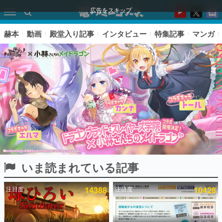
広告をスキップ
赫本
動画
殿堂入り記事
インタビュー
特集記事
マンガ
いま読まれている記事
ピックアップ
注目度
14388
注目度
10428
電ファミのいま読まれている記事ランキング
アプリセール情報