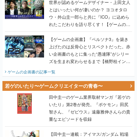
世界が認めるゲームデザイナー・上田文人
とはいったい何が凄いのか？ ヨコオタロ
ウ・外山圭一郎らと共に『ICO』に込めら
れたこだわりを語り尽くす！【ゲームの企
画書】
【ゲームの企画書】『ペルソナ3』を築き
上げたのは反骨心とリスペクトだった。赤
い企画書のもとに集った“愚連隊”がシリー
ズを生まれ変わらせるまで【橋野桂インタ
ビュー】
ゲームの企画書
の記事一覧
若ゲのいたり〜ゲームクリエイターの青春〜
田中圭一のゲーム業界取材マンガ『若ゲの
いたり』第2巻が発売。『ポケモン』田尻
智さん、『ゼビウス』遠藤雅伸さんらの貴
重なエピソードを収録
【田中圭一連載：アイマス/ガンダム 戦場