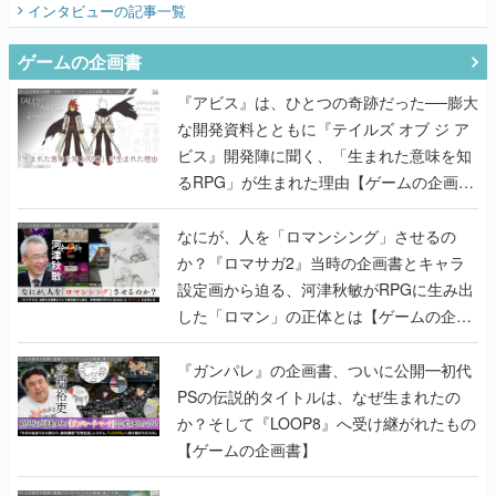
インタビュー
の記事一覧
ゲームの企画書
『アビス』は、ひとつの奇跡だった──膨大
な開発資料とともに『テイルズ オブ ジ ア
ビス』開発陣に聞く、「生まれた意味を知
るRPG」が生まれた理由【ゲームの企画
書】
なにが、人を「ロマンシング」させるの
か？『ロマサガ2』当時の企画書とキャラ
設定画から迫る、河津秋敏がRPGに生み出
した「ロマン」の正体とは【ゲームの企画
書】
『ガンパレ』の企画書、ついに公開━初代
PSの伝説的タイトルは、なぜ生まれたの
か？そして『LOOP8』へ受け継がれたもの
【ゲームの企画書】