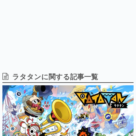
日本のコンテンツ産業やカルチャーに与えた影響を探る企
画です。
日本モバイルゲーム産業史
日本のモバイルゲーム史における主要なトピック・タイト
ルを網羅するほか、開発者へのインタビューや識者による
解説を掲載。約20年の歴史が一望できる決定版！
若ゲのいたり〜ゲームクリエイターの青春〜
『うつヌケ』『ペンと箸』等で知られるマンガ家・田中圭
一先生によるゲーム業界レポートマンガです。
なんでゲームは面白い？
ゲーム開発者・hamatsu氏がゲームの魅力を画面や操作の
ラタタンに関する記事一覧
具体的な形から解き明かしていく、硬派で骨太な評論連載
です。
ゲームが変えた日本語
「経験値」「裏技」「ラスボス」… ゲームにまつわる言葉
の起源や用法の変遷を、コンピューター文化史研究家・タ
イニーP氏が徹底調査。
カテゴリ
特集記事