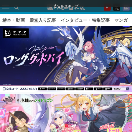
広告をスキップ
赫本
動画
殿堂入り記事
インタビュー
特集記事
マンガ
ピックアップ
電ファミのいま読まれている記事ランキング
アプリセール情報