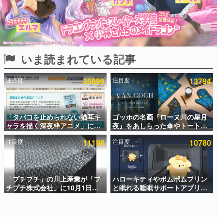
インタビュー
連載・特集一覧
殿堂入り記事
いま読まれている記事
SNS拡散数が数千以上！ ページビュー数万以上！ などな
ど。多くの人々に読まれた、電ファミ渾身の“殿堂入り”記
事をまとめました。
注目度
30899
注目度
13794
ゲームの企画書
名作ゲームクリエイターの方々に製作時のエピソードをお
聞きし、ヒットする企画（ゲーム）とは何か？を探ってい
「タバコを止められない猫耳キ
ゴッホの名画『ローヌ川の星月
きます。
ャラを描く深夜枠アニメ」に視
夜』をあしらった傘やトートバ
赫本
聴者の一部から批判意見。違法
ッグなどが登場。8月7日21時よ
この物語を解いてはいけない。『赫本』は、〈試験問題〉
注目度
11198
注目度
10780
薬物の使用と思しき描写も含め
り2日間限定で予約販売
の形をした短編ホラー小説集です。
て、BPOが議論を交わす
新世代に訊く
「プチプチ」の川上産業が「プ
ハローキティやポムポムプリン
これからのデジタルゲーム市場を担う若きクリエイター達
の姿を追い、彼らのルーツと情熱を探っていきます。
チプチ株式会社」に10月1日よ
と眠れる睡眠サポートアプリ
り社名変更へ。創業58年で初め
『ゆめたび』が配信中。キャラ
ての変更で、“プチッ”と鳴るお
ごとのASMRや目覚ましアラー
ゲーム世代の作家たち
なじみの緩衝材が会社の名前に
ムも搭載
ゲームに多大な影響を受けた作家さんに取材し、ゲームが