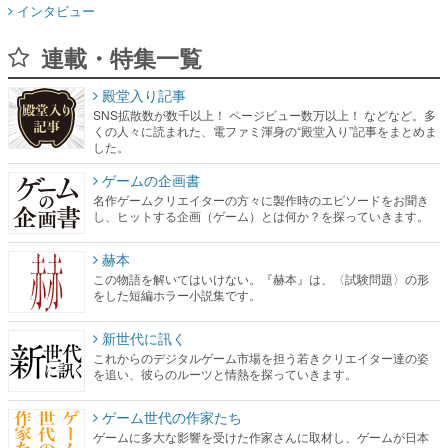
インタビュー
連載・特集一覧
殿堂入り記事
SNS拡散数が数千以上！ ページビュー数万以上！ などなど。多
くの人々に読まれた、電ファミ渾身の“殿堂入り”記事をまとめま
した。
ゲームの企画書
名作ゲームクリエイターの方々に製作時のエピソードをお聞き
し、ヒットする企画（ゲーム）とは何か？を探っていきます。
赫本
この物語を解いてはいけない。『赫本』は、〈試験問題〉の形
をした短編ホラー小説集です。
新世代に訊く
これからのデジタルゲーム市場を担う若きクリエイター達の姿
を追い、彼らのルーツと情熱を探っていきます。
ゲーム世代の作家たち
ゲームに多大な影響を受けた作家さんに取材し、ゲームが日本