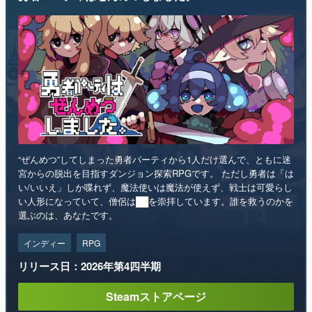
“ぜんめつ”してしまった勇者パーティから1人だけ選んで、ともに迷
宮からの脱出を目指すダンジョン探索RPGです。 ただし勇者は「は
い/いいえ」しか喋れず、魔法使いは魔法が使えず、戦士は可愛らし
い人形になっていて、僧侶は██を崇拝しています。誰を救うのかを
選ぶのは、あなたです。
インディー
RPG
リリース日：2026年第4四半期
Steamストアページ