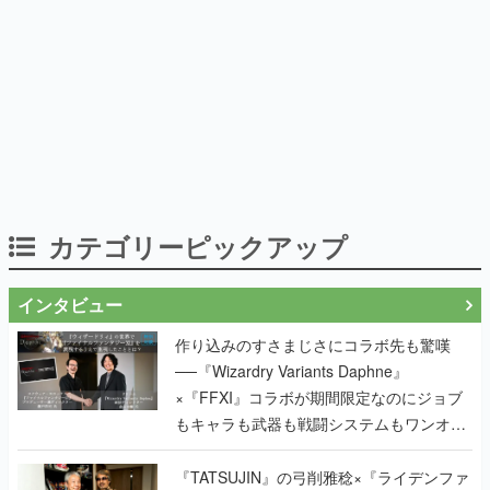
カテゴリーピックアップ
インタビュー
作り込みのすさまじさにコラボ先も驚嘆
──『Wizardry Variants Daphne』
×『FFXI』コラボが期間限定なのにジョブ
もキャラも武器も戦闘システムもワンオフ
で作り込まれた理由を両ディレクターに聞
く
『TATSUJIN』の弓削雅稔×『ライデンファ