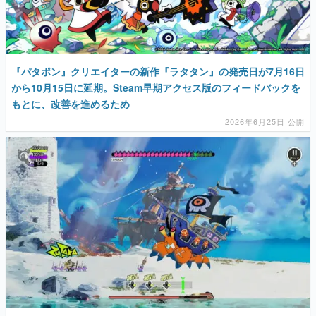
マンガ
女性向け
『パタポン』クリエイターの新作『ラタタン』の発売日が7月16日
アプリレビュー
から10月15日に延期。Steam早期アクセス版のフィードバックを
もとに、改善を進めるため
その他
2026年6月25日 公開
電ファミニコゲーマーとは？
運営：株式会社マレ