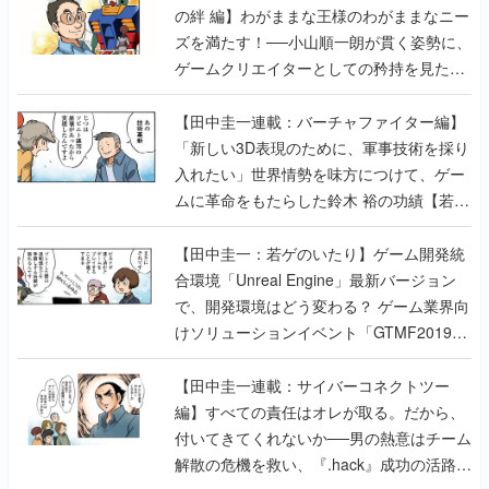
の絆 編】わがままな王様のわがままなニー
ズを満たす！──小山順一朗が貫く姿勢に、
ゲームクリエイターとしての矜持を見た
【若ゲのいたり最終回】
【田中圭一連載：バーチャファイター編】
「新しい3D表現のために、軍事技術を採り
入れたい」世界情勢を味方につけて、ゲー
ムに革命をもたらした鈴木 裕の功績【若ゲ
のいたり】
【田中圭一：若ゲのいたり】ゲーム開発統
合環境「Unreal Engine」最新バージョン
で、開発環境はどう変わる？ ゲーム業界向
けソリューションイベント「GTMF2019」
に行って、より理解を深めよう【PR】
【田中圭一連載：サイバーコネクトツー
編】すべての責任はオレが取る。だから、
付いてきてくれないか──男の熱意はチーム
解散の危機を救い、『.hack』成功の活路を