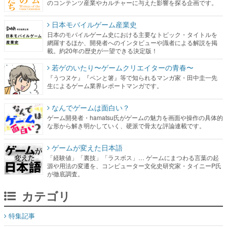
のコンテンツ産業やカルチャーに与えた影響を探る企画です。
日本モバイルゲーム産業史
日本のモバイルゲーム史における主要なトピック・タイトルを
網羅するほか、開発者へのインタビューや識者による解説を掲
載。約20年の歴史が一望できる決定版！
若ゲのいたり〜ゲームクリエイターの青春〜
『うつヌケ』『ペンと箸』等で知られるマンガ家・田中圭一先
生によるゲーム業界レポートマンガです。
なんでゲームは面白い？
ゲーム開発者・hamatsu氏がゲームの魅力を画面や操作の具体的
な形から解き明かしていく、硬派で骨太な評論連載です。
ゲームが変えた日本語
「経験値」「裏技」「ラスボス」… ゲームにまつわる言葉の起
源や用法の変遷を、コンピューター文化史研究家・タイニーP氏
が徹底調査。
カテゴリ
特集記事