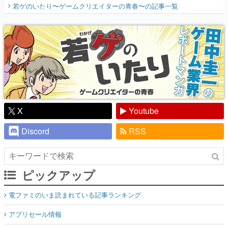
開く。業界の快男児・松山 洋に流れる血は
若ゲのいたり〜ゲームクリエイターの青春〜
の記事一覧
『少年ジャンプ』色だった【若ゲのいた
り】
X
Youtube
Discord
RSS
ピックアップ
電ファミのいま読まれている記事ランキング
アプリセール情報