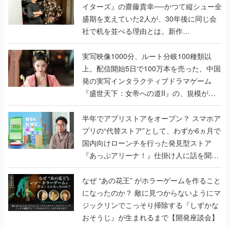
イターズ』の齋藤貴幸──かつて縦シュー全
盛期を支えていた2人が、30年後に同じ会
社で机を並べる理由とは。新作
『TATSUJIN EXTREME』で初タッグを組
んだレジェンド2人に訊く開発秘話
実写映像1000分、ルート分岐100種類以
上。配信開始5日で100万本を売った、中国
発の実写インタラクティブドラマゲーム
『盛世天下：女帝への道II』の、規模が違
うこだわりをプロデューサーに聞いた
半年でアプリストアをオープン？ スマホア
プリの“代替ストア”として、わずか6ヵ月で
国内向けローンチを行った発見型ストア
『あっぷアリーナ！』仕掛け人に話を聞い
てみた
なぜ “あの花王” がホラーゲームを作ること
になったのか？ 敵に見つからないようにマ
ジックリンでこっそり掃除する『しずかな
おそうじ』が生まれるまで【開発座談会】