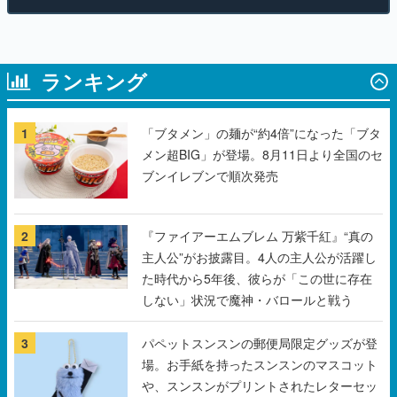
ランキング
1
「ブタメン」の麺が“約4倍”になった「ブタ
メン超BIG」が登場。8月11日より全国のセ
ブンイレブンで順次発売
2
『ファイアーエムブレム 万紫千紅』“真の
主人公”がお披露目。4人の主人公が活躍し
た時代から5年後、彼らが「この世に存在
しない」状況で魔神・バロールと戦う
3
パペットスンスンの郵便局限定グッズが登
場。お手紙を持ったスンスンのマスコット
や、スンスンがプリントされたレターセッ