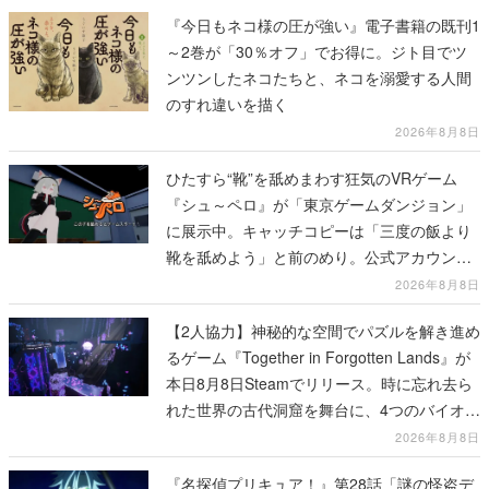
『今日もネコ様の圧が強い』電子書籍の既刊1
～2巻が「30％オフ」でお得に。ジト目でツ
ンツンしたネコたちと、ネコを溺愛する人間
のすれ違いを描く
2026年8月8日
ひたすら“靴”を舐めまわす狂気のVRゲーム
『シュ～ペロ』が「東京ゲームダンジョン」
に展示中。キャッチコピーは「三度の飯より
靴を舐めよう」と前のめり。公式アカウント
も開設され、2026年リリースに向けて開発中
2026年8月8日
【2人協力】神秘的な空間でパズルを解き進め
るゲーム『Together in Forgotten Lands』が
本日8月8日Steamでリリース。時に忘れ去ら
れた世界の古代洞窟を舞台に、4つのバイオー
ムを探索しながら脱出を目指す
2026年8月8日
『名探偵プリキュア！』第28話「謎の怪盗デ