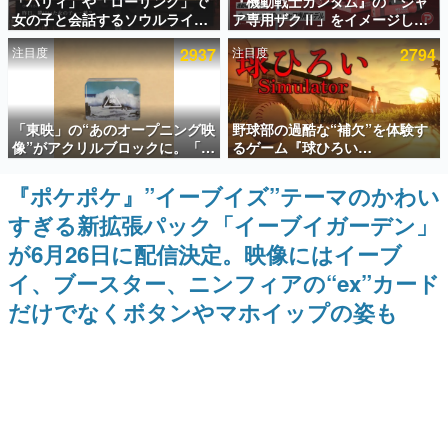
「パリィ」や「ローリング」で
『機動戦士ガンダム』の「シャ
女の子と会話するソウルライク
ア専用ザクⅡ」をイメージした
インタビュー
恋愛ゲーム『小早川さんはソウ
散水ホースリールが予約開始。
注目度
2937
注目度
2794
ルライク』無料公開。返事に失
本体にはシャアのパーソナルマ
連載・特集一覧
敗すると「YOU DIED」
ークやジオン公国軍のエンブレ
ム、型式番号などを配置
殿堂入り記事
「東映」の“あのオープニング映
野球部の過酷な“補欠”を体験す
SNS拡散数が数千以上！ ページビュー数万以上！ などな
ど。多くの人々に読まれた、電ファミ渾身の“殿堂入り”記
像”がアクリルブロックに。「東
るゲーム『球ひろい
事をまとめました。
映ヒストリカル グッズコレクシ
Simulator』が「1件」のウィッ
ョン」が8月下旬より発売
シュリストをもとにチェコ語に
『ポケポケ』”イーブイズ”テーマのかわい
ゲームの企画書
対応しSNSで話題に。『キング
名作ゲームクリエイターの方々に製作時のエピソードをお
すぎる新拡張パック「イーブイガーデン」
ダム・カム』開発元やチェコの
聞きし、ヒットする企画（ゲーム）とは何か？を探ってい
プロ野球選手から称賛の声
きます。
が6月26日に配信決定。映像にはイーブ
赫本
イ、ブースター、ニンフィアの“ex”カード
この物語を解いてはいけない。『赫本』は、〈試験問題〉
だけでなくボタンやマホイップの姿も
の形をした短編ホラー小説集です。
新世代に訊く
これからのデジタルゲーム市場を担う若きクリエイター達
の姿を追い、彼らのルーツと情熱を探っていきます。
ゲーム世代の作家たち
ゲームに多大な影響を受けた作家さんに取材し、ゲームが