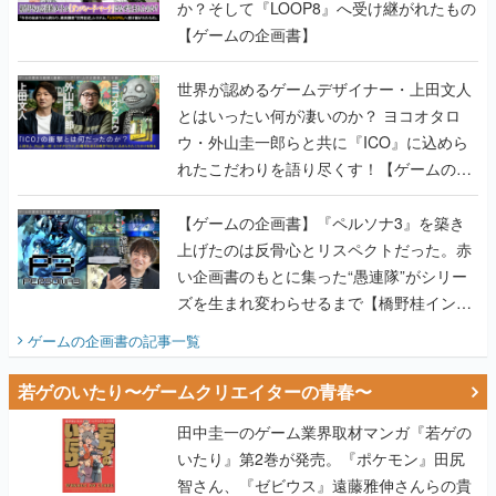
か？そして『LOOP8』へ受け継がれたもの
【ゲームの企画書】
世界が認めるゲームデザイナー・上田文人
とはいったい何が凄いのか？ ヨコオタロ
ウ・外山圭一郎らと共に『ICO』に込めら
れたこだわりを語り尽くす！【ゲームの企
画書】
【ゲームの企画書】『ペルソナ3』を築き
上げたのは反骨心とリスペクトだった。赤
い企画書のもとに集った“愚連隊”がシリー
ズを生まれ変わらせるまで【橋野桂インタ
ビュー】
ゲームの企画書
の記事一覧
若ゲのいたり〜ゲームクリエイターの青春〜
田中圭一のゲーム業界取材マンガ『若ゲの
いたり』第2巻が発売。『ポケモン』田尻
智さん、『ゼビウス』遠藤雅伸さんらの貴