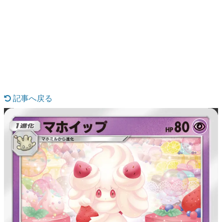
日本のコンテンツ産業やカルチャーに与えた影響を探る企
画です。
日本モバイルゲーム産業史
日本のモバイルゲーム史における主要なトピック・タイト
ルを網羅するほか、開発者へのインタビューや識者による
解説を掲載。約20年の歴史が一望できる決定版！
若ゲのいたり〜ゲームクリエイターの青春〜
『うつヌケ』『ペンと箸』等で知られるマンガ家・田中圭
一先生によるゲーム業界レポートマンガです。
記事へ戻る
なんでゲームは面白い？
ゲーム開発者・hamatsu氏がゲームの魅力を画面や操作の
具体的な形から解き明かしていく、硬派で骨太な評論連載
です。
ゲームが変えた日本語
「経験値」「裏技」「ラスボス」… ゲームにまつわる言葉
の起源や用法の変遷を、コンピューター文化史研究家・タ
イニーP氏が徹底調査。
カテゴリ
特集記事