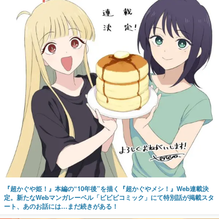
『超かぐや姫！』本編の“10年後”を描く『超かぐやメシ！』Web連載決
定。新たなWebマンガレーベル「ビビビコミック」にて特別話が掲載スタ
ート、あのお話には…まだ続きがある！