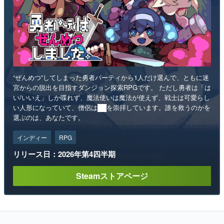
“ぜんめつ”してしまった勇者パーティから1人だけ選んで、ともに迷
宮からの脱出を目指すダンジョン探索RPGです。 ただし勇者は「は
い/いいえ」しか喋れず、魔法使いは魔法が使えず、戦士は可愛らし
い人形になっていて、僧侶は██を崇拝しています。誰を救うのかを
選ぶのは、あなたです。
インディー
RPG
リリース日：2026年第4四半期
Steamストアページ