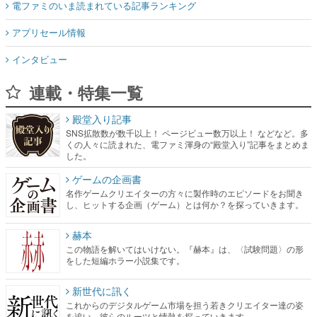
電ファミのいま読まれている記事ランキング
アプリセール情報
インタビュー
連載・特集一覧
殿堂入り記事
SNS拡散数が数千以上！ ページビュー数万以上！ などなど。多
くの人々に読まれた、電ファミ渾身の“殿堂入り”記事をまとめま
した。
ゲームの企画書
名作ゲームクリエイターの方々に製作時のエピソードをお聞き
し、ヒットする企画（ゲーム）とは何か？を探っていきます。
赫本
この物語を解いてはいけない。『赫本』は、〈試験問題〉の形
をした短編ホラー小説集です。
新世代に訊く
これからのデジタルゲーム市場を担う若きクリエイター達の姿
を追い、彼らのルーツと情熱を探っていきます。