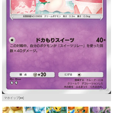
マンガ
女性向け
アプリレビュー
その他
電ファミニコゲーマーとは？
運営：株式会社マレ
27 / 32
マホイップ[♦♦]