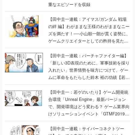
重なエピソードを収録
【田中圭一連載：アイマス/ガンダム 戦場
の絆 編】わがままな王様のわがままなニー
ズを満たす！──小山順一朗が貫く姿勢に、
ゲームクリエイターとしての矜持を見た
【若ゲのいたり最終回】
【田中圭一連載：バーチャファイター編】
「新しい3D表現のために、軍事技術を採り
入れたい」世界情勢を味方につけて、ゲー
ムに革命をもたらした鈴木 裕の功績【若ゲ
のいたり】
【田中圭一：若ゲのいたり】ゲーム開発統
合環境「Unreal Engine」最新バージョン
で、開発環境はどう変わる？ ゲーム業界向
けソリューションイベント「GTMF2019」
に行って、より理解を深めよう【PR】
【田中圭一連載：サイバーコネクトツー