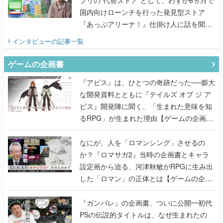
国内向けローンチを行った発見型ストア
『あっぷアリーナ！』仕掛け人に話を聞い
てみた
インタビュー
の記事一覧
ゲームの企画書
『アビス』は、ひとつの奇跡だった──膨大
な開発資料とともに『テイルズ オブ ジ ア
ビス』開発陣に聞く、「生まれた意味を知
るRPG」が生まれた理由【ゲームの企画
書】
なにが、人を「ロマンシング」させるの
か？『ロマサガ2』当時の企画書とキャラ
設定画から迫る、河津秋敏がRPGに生み出
した「ロマン」の正体とは【ゲームの企画
書】
『ガンパレ』の企画書、ついに公開━初代
PSの伝説的タイトルは、なぜ生まれたの