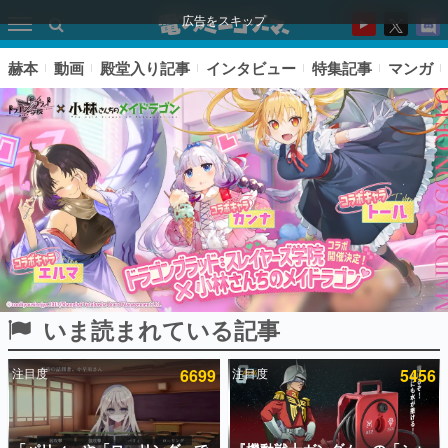
広告をスキップ
赫本
動画
殿堂入り記事
インタビュー
特集記事
マンガ
いま読まれている記事
ピックアップ
注目度
6699
注目度
5456
電ファミのいま読まれている記事ランキング
アプリセール情報