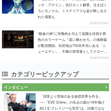
ッチ・アゲイン」先行カット解禁。泣きぼく
ろにモノクル、ミステリアスな姿が映し出さ
れた場面も
2026年8月8日
“船倉の神”に培養肉を与えて楽園を目指す異
色のホラーゲーム『器に喰わせろ』の体験版
が配信開始。目的地は700光年先にある「ニ
ューエデン」、不燃の管理者としてクローン
人間を増やし、加工して神に捧げる
2026年8月8日
カテゴリーピックアップ
インタビュー
「現実より意味のある仮想世界を作る」
──『EVE Online』の生みの親が18年掲げ
続ける”クレイジーな宣言”は、比喩ではな