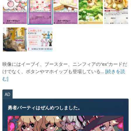
映像にはイーブイ、ブースター、ニンフィアの“ex”カードだ
けでなく、ボタンやマホイップも登場している...
[続きを読
む]
AD
勇者パーティはぜんめつしました。