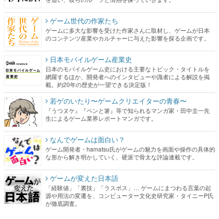
ゲーム世代の作家たち
ゲームに多大な影響を受けた作家さんに取材し、ゲームが日本
のコンテンツ産業やカルチャーに与えた影響を探る企画です。
日本モバイルゲーム産業史
日本のモバイルゲーム史における主要なトピック・タイトルを
網羅するほか、開発者へのインタビューや識者による解説を掲
載。約20年の歴史が一望できる決定版！
若ゲのいたり〜ゲームクリエイターの青春〜
『うつヌケ』『ペンと箸』等で知られるマンガ家・田中圭一先
生によるゲーム業界レポートマンガです。
なんでゲームは面白い？
ゲーム開発者・hamatsu氏がゲームの魅力を画面や操作の具体的
な形から解き明かしていく、硬派で骨太な評論連載です。
ゲームが変えた日本語
「経験値」「裏技」「ラスボス」… ゲームにまつわる言葉の起
源や用法の変遷を、コンピューター文化史研究家・タイニーP氏
が徹底調査。