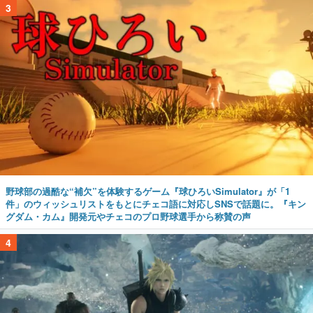
3
野球部の過酷な“補欠”を体験するゲーム『球ひろいSimulator』が「1
件」のウィッシュリストをもとにチェコ語に対応しSNSで話題に。『キン
グダム・カム』開発元やチェコのプロ野球選手から称賛の声
4