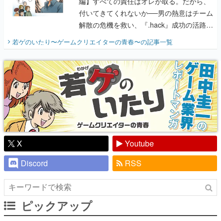
編】すべての責任はオレが取る。だから、
付いてきてくれないか──男の熱意はチーム
解散の危機を救い、『.hack』成功の活路を
開く。業界の快男児・松山 洋に流れる血は
若ゲのいたり〜ゲームクリエイターの青春〜
の記事一覧
『少年ジャンプ』色だった【若ゲのいた
り】
X
Youtube
Discord
RSS
ピックアップ