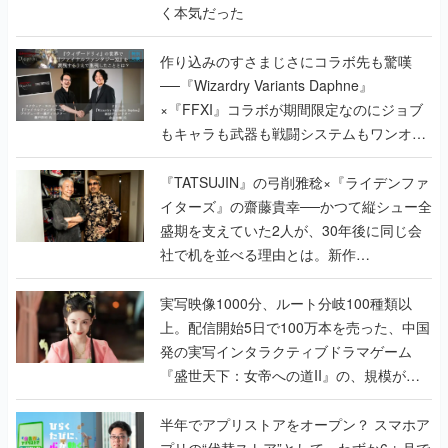
く本気だった
作り込みのすさまじさにコラボ先も驚嘆
──『Wizardry Variants Daphne』
×『FFXI』コラボが期間限定なのにジョブ
もキャラも武器も戦闘システムもワンオフ
で作り込まれた理由を両ディレクターに聞
く
『TATSUJIN』の弓削雅稔×『ライデンファ
イターズ』の齋藤貴幸──かつて縦シュー全
盛期を支えていた2人が、30年後に同じ会
社で机を並べる理由とは。新作
『TATSUJIN EXTREME』で初タッグを組
んだレジェンド2人に訊く開発秘話
実写映像1000分、ルート分岐100種類以
上。配信開始5日で100万本を売った、中国
発の実写インタラクティブドラマゲーム
『盛世天下：女帝への道II』の、規模が違
うこだわりをプロデューサーに聞いた
半年でアプリストアをオープン？ スマホア
プリの“代替ストア”として、わずか6ヵ月で