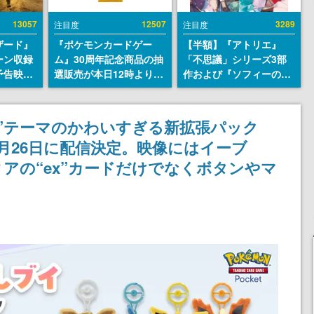
13057
12507
3289
注目度
注目度
ザード』
『ポケモンカードゲー
【半額】『アトリエ』
ーン収録
ム』30周年記念商品の抽
「不思議」シリーズ3部
予告映像
選販売が本日12時より開
作および『ソフィーのア
の日（8
始。拡張パック「30th
トリエ2』公式画集の
せて、
CELEBRATION」のボッ
Kindle版が50%オフとな
ィ総合病
クスに、「プレミアムデ
るセールが開催中。各作
”テーマのかわいすぎる新拡張パック
人の姿が
ッキセット エーフィ・ブ
品の設定画や美麗なイラ
月26日に配信決定。映像にはイーブ
ラッキー」
ストの数々をふんだんに
「FUTURISTIC BOX」の
収録
アの“ex”カードだけでなくボタンやマ
計3商品