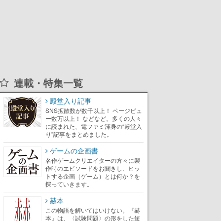
連載・特集一覧
殿堂入り記事
SNS拡散数が数千以上！ ページビュ
ー数万以上！ などなど。多くの人々
に読まれた、電ファミ渾身の“殿堂入
り”記事をまとめました。
ゲームの企画書
名作ゲームクリエイターの方々に製
作時のエピソードをお聞きし、ヒッ
トする企画（ゲーム）とは何か？を
探っていきます。
赫本
この物語を解いてはいけない。『赫
本』は、〈試験問題〉の形をした短