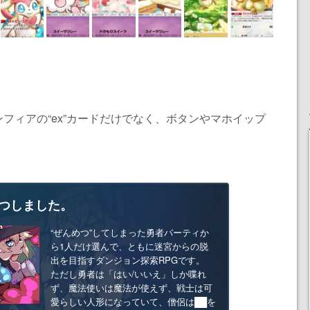
フィアの“ex”カードだけでなく、ボタンやマホイップ
つしました。
“ぜんめつ”してしまった勇者パーティか
ら1人だけ選んで、ともに迷宮からの脱
出を目指すダンジョン探索RPGです。
ただし勇者は「はい/いいえ」しか喋れ
ず、魔法使いは魔法が使えず、戦士は可
愛らしい人形になっていて、僧侶は██を