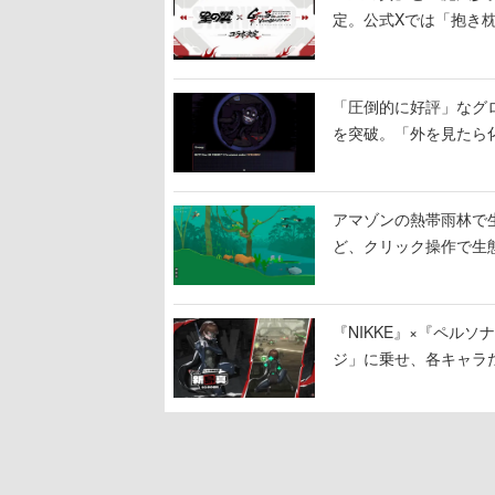
定。公式Xでは「抱き枕
「圧倒的に好評」なグロテ
を突破。「外を見たら
アマゾンの熱帯雨林で生
ど、クリック操作で生
『NIKKE』×『ペル
ジ」に乗せ、各キャラ