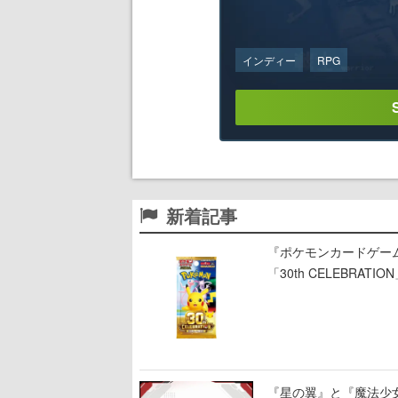
インディー
RPG
新着記事
『ポケモンカードゲー
「30th CELEBR
ー」「FUTURISTIC 
『星の翼』と『魔法少女リリ