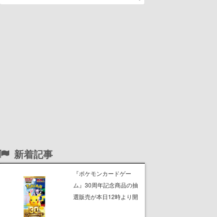
新着記事
『ポケモンカードゲー
ム』30周年記念商品の抽
選販売が本日12時より開
始。拡張パック「30th