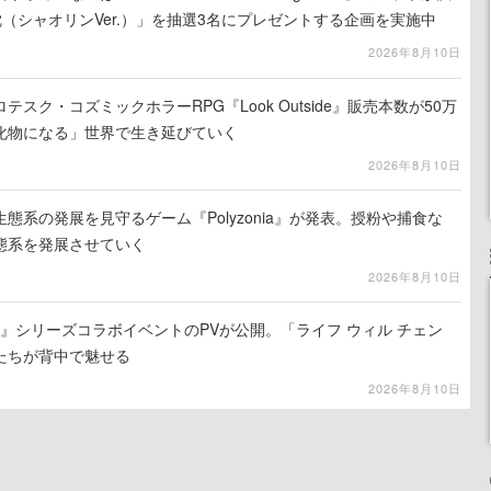
（シャオリンVer.）」を抽選3名にプレゼントする企画を実施中
2026年8月10日
スク・コズミックホラーRPG『Look Outside』販売本数が50万
化物になる」世界で生き延びていく
2026年8月10日
態系の発展を見守るゲーム『Polyzonia』が発表。授粉や捕食な
態系を発展させていく
2026年8月10日
ソナ』シリーズコラボイベントのPVが公開。「ライフ ウィル チェン
たちが背中で魅せる
2026年8月10日