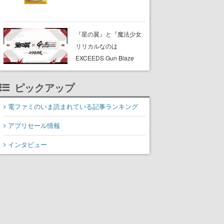
CELEBRATION」のボッ
クスに、「プレミアムデ
ッキセット エーフィ・ブ
『星の翼』と『魔法少女
ラッキー」
リリカルなのは
「FUTURISTIC BOX」の
EXCEEDS Gun Blaze
計3商品
Vengeance』のコラボが
決定。公式Xでは「抱き枕
ピックアップ
（シャオリンVer.）」を抽
選3名にプレゼントする企
電ファミのいま読まれている記事ランキング
画を実施中
アプリセール情報
インタビュー