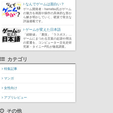
なんでゲームは面白い？
ゲーム開発者・hamatsu氏がゲーム
の魅力を画面や操作の具体的な形か
ら解き明かしていく、硬派で骨太な
評論連載です。
ゲームが変えた日本語
「経験値」「裏技」「ラスボス」…
ゲームにまつわる言葉の起源や用法
の変遷を、コンピューター文化史研
究家・タイニーP氏が徹底調査。
カテゴリ
特集記事
マンガ
女性向け
アプリレビュー
その他