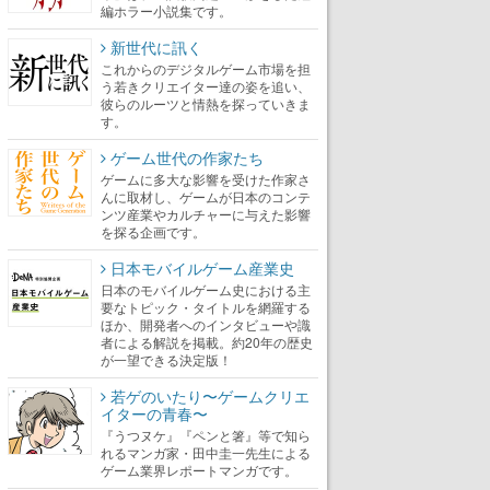
編ホラー小説集です。
新世代に訊く
これからのデジタルゲーム市場を担
う若きクリエイター達の姿を追い、
彼らのルーツと情熱を探っていきま
す。
ゲーム世代の作家たち
ゲームに多大な影響を受けた作家さ
んに取材し、ゲームが日本のコンテ
ンツ産業やカルチャーに与えた影響
を探る企画です。
日本モバイルゲーム産業史
日本のモバイルゲーム史における主
要なトピック・タイトルを網羅する
ほか、開発者へのインタビューや識
者による解説を掲載。約20年の歴史
が一望できる決定版！
若ゲのいたり〜ゲームクリエ
イターの青春〜
『うつヌケ』『ペンと箸』等で知ら
れるマンガ家・田中圭一先生による
ゲーム業界レポートマンガです。