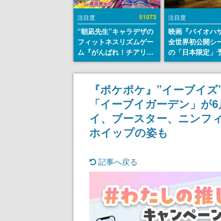
51073
注目度
注目度
“朝凪先生”キャラデザの
映画『バイオハ
フィットネスリズムゲー
全世界初公開シ
ム『がんばれ！チアリズ
の「日本限定」
ム』Steamストアページ
が解禁。バイオ
が公開。キャラクターの
月10日）にあわ
CVは陽向葵ゅかさん
「ラクーンシテ
『ポケポケ』”イーブイズ
院」へ行く配達
「イーブイガーデン」が6
披露
イ、ブースター、ニンフィ
ホイップの姿も
記事へ戻る