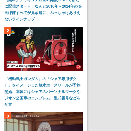
に配信スタート！なんと2018年～2024年の映
画ほぼすべてが見放題に、ぶっちゃけありえ
ないラインナップ
2
『機動戦士ガンダム』の「シャア専用ザク
Ⅱ」をイメージした散水ホースリールが予約
開始。本体にはシャアのパーソナルマークや
ジオン公国軍のエンブレム、型式番号などを
配置
3