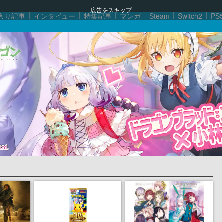
広告をスキップ
入り記事
インタビュー
特集記事
マンガ
Steam
Switch2
PS