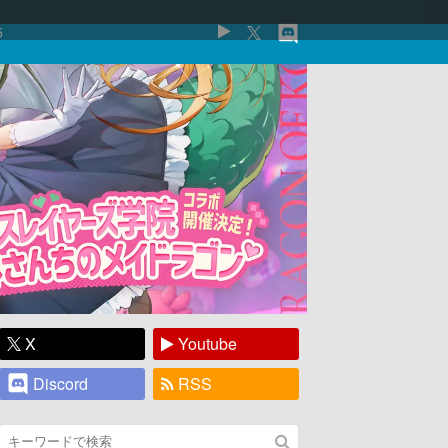
5
X
Youtube
Discord
RSS