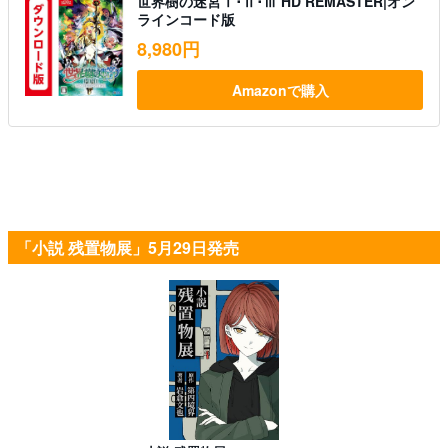
世界樹の迷宮Ⅰ･Ⅱ･Ⅲ HD REMASTER|オン
ラインコード版
8,980円
Amazonで購入
「小説 残置物展」5月29日発売