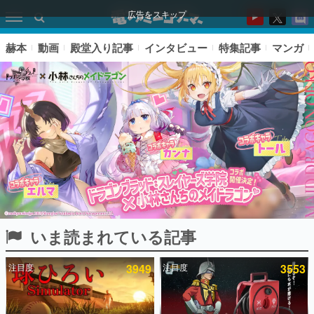
広告をスキップ
赫本
動画
殿堂入り記事
インタビュー
特集記事
マンガ
いま読まれている記事
ピックアップ
注目度
3949
注目度
3553
電ファミのいま読まれている記事ランキング
アプリセール情報