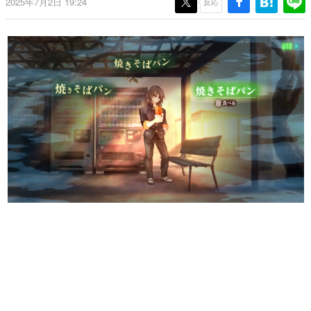
2025年7月2日 19:24
反応
日本のコンテンツ産業やカルチャーに与えた影響を探る企
画です。
日本モバイルゲーム産業史
日本のモバイルゲーム史における主要なトピック・タイト
ルを網羅するほか、開発者へのインタビューや識者による
解説を掲載。約20年の歴史が一望できる決定版！
若ゲのいたり〜ゲームクリエイターの青春〜
『うつヌケ』『ペンと箸』等で知られるマンガ家・田中圭
一先生によるゲーム業界レポートマンガです。
なんでゲームは面白い？
ゲーム開発者・hamatsu氏がゲームの魅力を画面や操作の
具体的な形から解き明かしていく、硬派で骨太な評論連載
です。
ゲームが変えた日本語
「経験値」「裏技」「ラスボス」… ゲームにまつわる言葉
の起源や用法の変遷を、コンピューター文化史研究家・タ
イニーP氏が徹底調査。
カテゴリ
特集記事