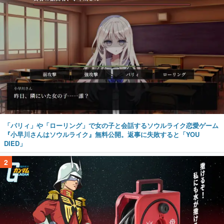
「パリィ」や「ローリング」で女の子と会話するソウルライク恋愛ゲーム
『小早川さんはソウルライク』無料公開。返事に失敗すると「YOU
DIED」
2