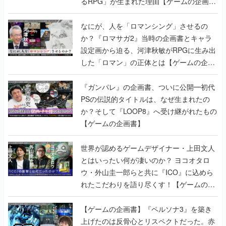
るRPG」が生まれた理由【ゲームの企画
書】
なにが、人を「ロマンシング」させるの
か？『ロマサガ2』当時の企画書とキャラ
設定画から迫る、河津秋敏がRPGに生み出
した「ロマン」の正体とは【ゲームの企画
書】
『ガンパレ』の企画書、ついに公開━初代
PSの伝説的タイトルは、なぜ生まれたの
か？そして『LOOP8』へ受け継がれたもの
【ゲームの企画書】
世界が認めるゲームデザイナー・上田文人
とはいったい何が凄いのか？ ヨコオタロ
ウ・外山圭一郎らと共に『ICO』に込めら
れたこだわりを語り尽くす！【ゲームの企
画書】
【ゲームの企画書】『ペルソナ3』を築き
上げたのは反骨心とリスペクトだった。赤