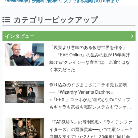
『Breathedge』が無料で配布中。入手できる期間は8月10日まで
カテゴリーピックアップ
インタビュー
「現実より意味のある仮想世界を作る」
──『EVE Online』の生みの親が18年掲げ
続ける”クレイジーな宣言”は、比喩ではな
く本気だった
作り込みのすさまじさにコラボ先も驚嘆
──『Wizardry Variants Daphne』
×『FFXI』コラボが期間限定なのにジョブ
もキャラも武器も戦闘システムもワンオフ
で作り込まれた理由を両ディレクターに聞
く
『TATSUJIN』の弓削雅稔×『ライデンファ
イターズ』の齋藤貴幸──かつて縦シュー全
盛期を支えていた2人が、30年後に同じ会