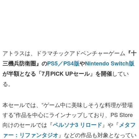
マンガ
女性向け
アプリレビュー
その他
アトラスは、ドラマチックアドベンチャーゲーム
『十
三機兵防衛圏』の
PS5／PS4版
や
Nintendo Switch版
電ファミニコゲーマーとは？
してい
が半額となる「7月PICK UPセール」を開催
運営：株式会社マレ
る。
本セールでは、“ゲーム中に美味しそうな料理が登場
する”作品を中心にラインナップしており、PS Store
向けのセールでは『
』や『
ペルソナ3 リロード
メタフ
』などの作品も対象となってい
ァー：リファンタジオ