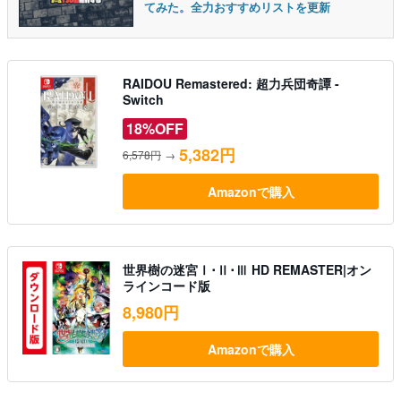
てみた。全力おすすめリストを更新
RAIDOU Remastered: 超力兵団奇譚 -
Switch
18%OFF
5,382円
6,578円
→
Amazonで購入
世界樹の迷宮Ⅰ･Ⅱ･Ⅲ HD REMASTER|オン
ラインコード版
8,980円
Amazonで購入