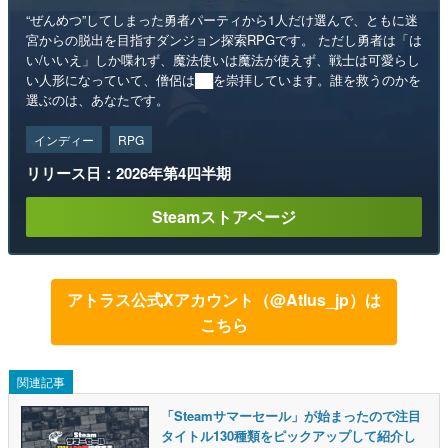
“ぜんめつ”してしまった勇者パーティから1人だけ選んで、ともに迷
宮からの脱出を目指すダンジョン探索RPGです。 ただし勇者は「は
い/いいえ」しか喋れず、魔法使いは魔法が使えず、戦士は可愛らし
い人形になっていて、僧侶は██を崇拝しています。誰を救うのかを
選ぶのは、あなたです。
インディー
RPG
リリース日：2026年第4四半期
Steamストアページ
アトラス公式Xアカウント（@Atlus_jp）は
こちら
関連記事
「Steamサマーセール」が始まったので注目
タイトル130種類をピックアップして紹介し