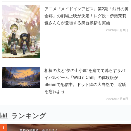
アニメ『メイドインアビス』第2期「烈日の黄
金郷」の劇場上映が決定！レグ役・伊瀬茉莉
也さんらが登壇する舞台挨拶も実施
2026年8月8日
相棒の犬と“夢の山小屋”を建てて暮らすサバ
イバルゲーム『Wild n Chill』の体験版が
Steamで配信中。ドット絵の大自然で、喧騒
を忘れよう
2026年8月8日
ランキング
1