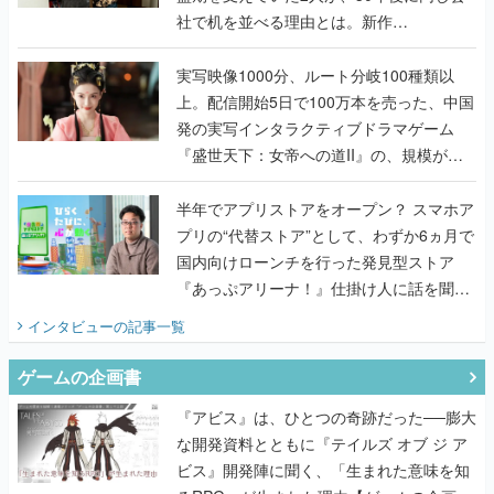
社で机を並べる理由とは。新作
『TATSUJIN EXTREME』で初タッグを組
んだレジェンド2人に訊く開発秘話
実写映像1000分、ルート分岐100種類以
上。配信開始5日で100万本を売った、中国
発の実写インタラクティブドラマゲーム
『盛世天下：女帝への道II』の、規模が違
うこだわりをプロデューサーに聞いた
半年でアプリストアをオープン？ スマホア
プリの“代替ストア”として、わずか6ヵ月で
国内向けローンチを行った発見型ストア
『あっぷアリーナ！』仕掛け人に話を聞い
てみた
インタビュー
の記事一覧
ゲームの企画書
『アビス』は、ひとつの奇跡だった──膨大
な開発資料とともに『テイルズ オブ ジ ア
ビス』開発陣に聞く、「生まれた意味を知