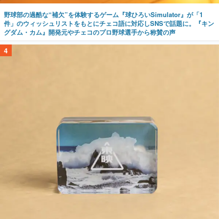
野球部の過酷な“補欠”を体験するゲーム『球ひろいSimulator』が「1
件」のウィッシュリストをもとにチェコ語に対応しSNSで話題に。『キン
グダム・カム』開発元やチェコのプロ野球選手から称賛の声
4