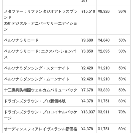
込）
メタファー：リファンタジオアトラスブラ
¥15,510
¥9,926
36％
ンド
35thデジタル・アニバーサリーエディショ
ン
ペルソナ３リロード
¥9,680
¥4,840
50%
ペルソナ３リロード: エクスパンションパ
¥3,850
¥2,695
30%
ス
ペルソナ５ダンシング・スターナイト
¥2,420
¥1,210
50％
ペルソナ３ダンシング・ムーンナイト
¥2,420
¥1,210
50％
十三機兵防衛圏ウェルカムバリューパック
¥7,678
¥3,839
50%
ドラゴンズクラウン・プロ新価格版
¥4,378
¥1,751
60％
ドラゴンズクラウン・プロロイヤルパッケ
¥13,037
¥3,911
70%
ージ
オーディンスフィアレイヴスラシル新価格
¥4,378
¥1,751
60％