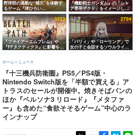
野球部の過酷な“補欠”を体験す
『機動戦士ガンダム』の「シャ
るゲーム『球ひろい
ア専用ザクⅡ」をイメージした
インタビュー
Simulator』が「1件」のウィッ
散水ホースリールが予約開始。
注目度
3333
注目度
2794
シュリストをもとにチェコ語に
本体にはシャアのパーソナルマ
連載・特集一覧
対応しSNSで話題に。『キング
ークやジオン公国軍のエンブレ
ダム・カム』開発元やチェコの
ム、型式番号などを配置
殿堂入り記事
プロ野球選手から称賛の声
SNS拡散数が数千以上！ ページビュー数万以上！ などな
『ファイアーエムブレム』や
「パリィ」や「ローリング」で
ど。多くの人々に読まれた、電ファミ渾身の“殿堂入り”記
『FFタクティクス』に影響を受
女の子と会話するソウルライク
事をまとめました。
けた新作戦略RPG『Beaten
恋愛ゲーム『小早川さんはソウ
Path』2027年に発売へ。
ルライク』無料公開。返事に失
ゲームの企画書
ホーム
ニュース
PC（Steam）、PS5、Xbox、
敗すると「YOU DIED」
名作ゲームクリエイターの方々に製作時のエピソードをお
聞きし、ヒットする企画（ゲーム）とは何か？を探ってい
Switch向けにリリース予定
『十三機兵防衛圏』PS5／PS4版・
きます。
Nintendo Switch版を「半額で買える」ア
赫本
この物語を解いてはいけない。『赫本』は、〈試験問題〉
トラスのセールが開催中。焼きそばパンの
の形をした短編ホラー小説集です。
ほか『ペルソナ3 リロード』『メタファ
ー』も含めた“食欲そそるゲーム”中心のラ
新世代に訊く
これからのデジタルゲーム市場を担う若きクリエイター達
インナップ
の姿を追い、彼らのルーツと情熱を探っていきます。
ゲーム世代の作家たち
ゲームに多大な影響を受けた作家さんに取材し、ゲームが