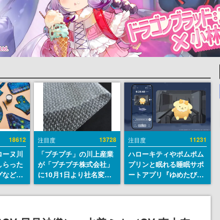
18612
13728
11231
注目度
注目度
ローヌ川
「プチプチ」の川上産業
ハローキティやポムポム
しらった
が「プチプチ株式会社」
プリンと眠れる睡眠サポ
グなどが
に10月1日より社名変更
ートアプリ『ゆめたび』
時より2
へ。創業58年で初めての
が配信中。キャラごとの
販売
変更で、“プチッ”と鳴る
ASMRや目覚ましアラー
おなじみの緩衝材が会社
ムも搭載
の名前に