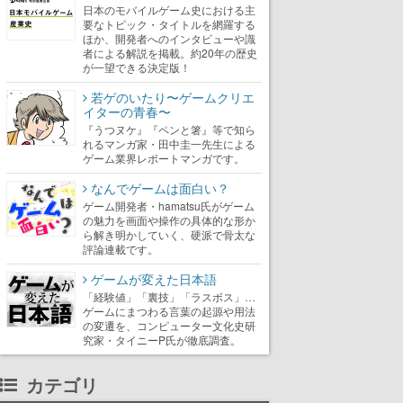
日本のモバイルゲーム史における主
要なトピック・タイトルを網羅する
ほか、開発者へのインタビューや識
者による解説を掲載。約20年の歴史
が一望できる決定版！
若ゲのいたり〜ゲームクリエ
イターの青春〜
『うつヌケ』『ペンと箸』等で知ら
れるマンガ家・田中圭一先生による
ゲーム業界レポートマンガです。
なんでゲームは面白い？
ゲーム開発者・hamatsu氏がゲーム
の魅力を画面や操作の具体的な形か
ら解き明かしていく、硬派で骨太な
評論連載です。
ゲームが変えた日本語
「経験値」「裏技」「ラスボス」…
ゲームにまつわる言葉の起源や用法
の変遷を、コンピューター文化史研
究家・タイニーP氏が徹底調査。
カテゴリ