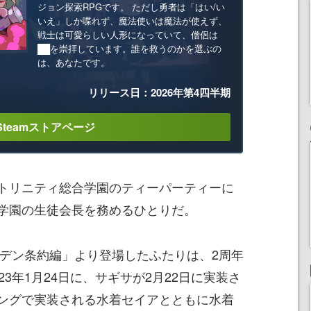
ジョン探索RPGです。 ただし勇者は「はい/い
いえ」しか喋れず、魔法使いは魔法が使えず、
戦士は可愛らしい人形になっていて、僧侶は
██を崇拝しています。誰を救うのかを選ぶの
は、あなたです。
リリース日：2026年第4四半期
Steamストアページ
トリニティ総合学園のティーパーティーに
学園の生徒会長を務めるひとりだ。
「エデン条約編」より登場したふたりは、2周年
3年1月24日に、サギサが2月22日に実装さ
ングで実装される水着セイアとともに水着