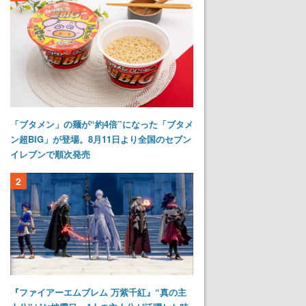
「ブタメン」の麺が“約4倍”になった「ブタメ
ン超BIG」が登場。8月11日より全国のセブン
イレブンで順次発売
2
『ファイアーエムブレム 万紫千紅』“真の主