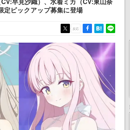
V:早見沙織）、水着ミカ（CV:東山奈
り限定ピックアップ募集に登場
反応