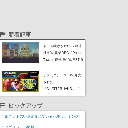
新着記事
ドット絵がかわいい“終末
世界”の農業RPG『Doloc
Town』正式版が本日8月6
日発売。荒廃した大地を
農業で少しずつ再生させ
ファミコン・NESで発売
つつ、建築・釣り・畜
された
産・冒険も楽しめる
『SHATTERHAND』『エ
スパ冒険隊 魔王の砦』
『ふしぎなブロビー ブロ
ピックアップ
バニアの危機』が
Nintendo Switchで復刻。
電ファミのいま読まれている記事ランキング
「ジャレコレ」シリーズ
アプリセール情報