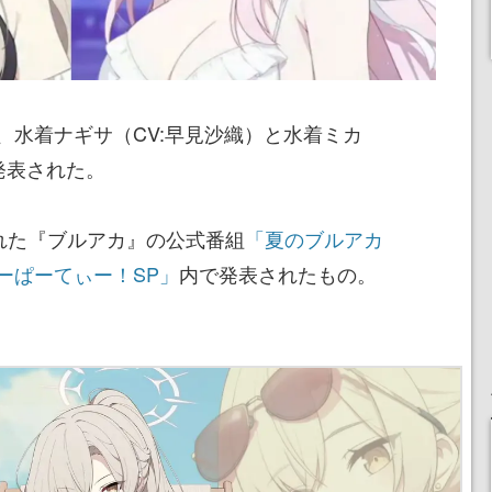
、水着ナギサ（CV:早見沙織）と水着ミカ
発表された。
された『ブルアカ』の公式番組
「夏のブルアカ
ーぱーてぃー！SP」
内で発表されたもの。