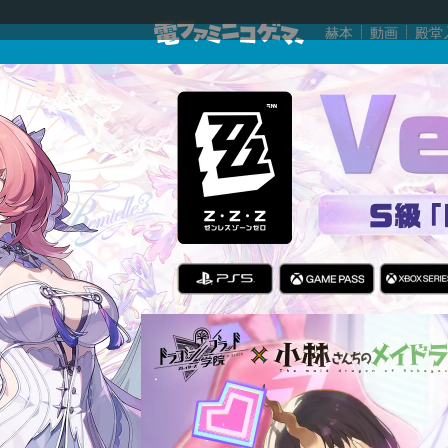
赫本
動画
殿堂