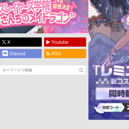
X
Youtube
Discord
RSS