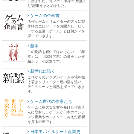
に読まれた、電ファミ渾身の“殿堂入
り”記事をまとめました。
ゲームの企画書
名作ゲームクリエイターの方々に製
作時のエピソードをお聞きし、ヒッ
トする企画（ゲーム）とは何か？を
探っていきます。
赫本
この物語を解いてはいけない。『赫
本』は、〈試験問題〉の形をした短
編ホラー小説集です。
新世代に訊く
これからのデジタルゲーム市場を担
う若きクリエイター達の姿を追い、
彼らのルーツと情熱を探っていきま
す。
ゲーム世代の作家たち
ゲームに多大な影響を受けた作家さ
んに取材し、ゲームが日本のコンテ
ンツ産業やカルチャーに与えた影響
を探る企画です。
日本モバイルゲーム産業史