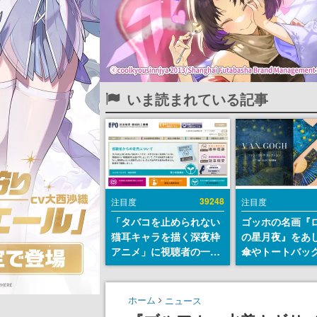
いま読まれている記事
39248
注目度
注目度
「タバコを止められない
ゴッホの名画『
猫耳キャラを描く深夜枠
の星月夜』をあ
アニメ」に視聴者の一部
傘やトートバッ
から批判意見。違法薬物
登場。8月7日21
の使用と思しき描写も含
日間限定で予約
めて、BPOが議論を交わ
ホーム
ニュース
す