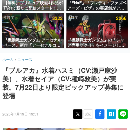
【無料】プリキュア映画4作品が
『FNaF』「フレディ・ファズベ
TVerで新たに配信スタート！な
アーズ・ピザ」の実店舗がアメ
インタビュー
んと2018年～2024年の映画ほぼ
リカの商業施設「American
注目度
3322
注目度
2266
すべてが見放題に、ぶっちゃけ
Dream」に2027年オープン！
連載・特集一覧
ありえないラインナップ
ScottGamesとの共同開発、食
事だけでなくステージショーや
殿堂入り記事
没入型のホラー体験も楽しめる
SNS拡散数が数千以上！ ページビュー数万以上！ などな
『機動戦士ガンダム アーセナル
『機動戦士ガンダム』の「シャ
ど。多くの人々に読まれた、電ファミ渾身の“殿堂入り”記
ベース』新作『アーセナルコマ
ア専用ザクⅡ」をイメージした
事をまとめました。
ンダー』発表！8月28日からオ
散水ホースリールが予約開始。
ープンベータテスト開催、2027
本体にはシャアのパーソナルマ
ゲームの企画書
ホーム
ニュース
年2月下旬に稼働予定
ークやジオン公国軍のエンブレ
名作ゲームクリエイターの方々に製作時のエピソードをお
聞きし、ヒットする企画（ゲーム）とは何か？を探ってい
ム、型式番号などを配置
『ブルアカ』水着ハスミ（CV:瀬戸麻沙
きます。
美）、水着セイア（CV:種﨑敦美）が実
赫本
この物語を解いてはいけない。『赫本』は、〈試験問題〉
装。7月22日より限定ピックアップ募集に
の形をした短編ホラー小説集です。
登場
新世代に訊く
これからのデジタルゲーム市場を担う若きクリエイター達
の姿を追い、彼らのルーツと情熱を探っていきます。
2025年7月19日 19:51
反応
ゲーム世代の作家たち
ゲームに多大な影響を受けた作家さんに取材し、ゲームが