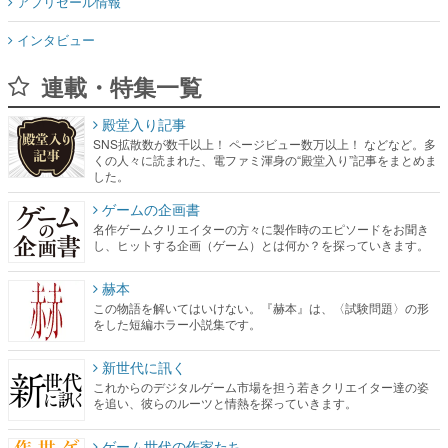
アプリセール情報
インタビュー
連載・特集一覧
殿堂入り記事
SNS拡散数が数千以上！ ページビュー数万以上！ などなど。多
くの人々に読まれた、電ファミ渾身の“殿堂入り”記事をまとめま
した。
ゲームの企画書
名作ゲームクリエイターの方々に製作時のエピソードをお聞き
し、ヒットする企画（ゲーム）とは何か？を探っていきます。
赫本
この物語を解いてはいけない。『赫本』は、〈試験問題〉の形
をした短編ホラー小説集です。
新世代に訊く
これからのデジタルゲーム市場を担う若きクリエイター達の姿
を追い、彼らのルーツと情熱を探っていきます。
ゲーム世代の作家たち