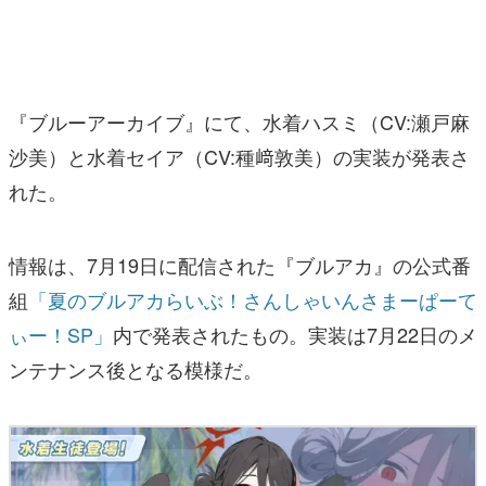
マンガ
女性向け
『ブルーアーカイブ』にて、水着ハスミ（CV:瀬戸麻
アプリレビュー
沙美）と水着セイア（CV:種﨑敦美）の実装が発表さ
その他
れた。
電ファミニコゲーマーとは？
情報は、7月19日に配信された『ブルアカ』の公式番
運営：株式会社マレ
組
「夏のブルアカらいぶ！さんしゃいんさまーぱーて
ぃー！SP」
内で発表されたもの。実装は7月22日のメ
ンテナンス後となる模様だ。