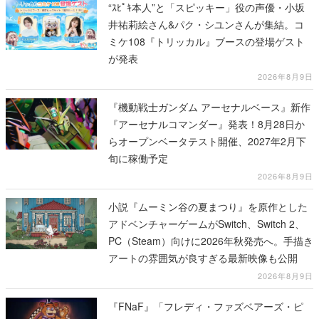
“ｽﾋﾟｷ本人”と「スピッキー」役の声優・小坂
井祐莉絵さん&パク・シユンさんが集結。コ
ミケ108『トリッカル』ブースの登場ゲスト
が発表
2026年8月9日
『機動戦士ガンダム アーセナルベース』新作
『アーセナルコマンダー』発表！8月28日か
らオープンベータテスト開催、2027年2月下
旬に稼働予定
2026年8月9日
小説『ムーミン谷の夏まつり』を原作とした
アドベンチャーゲームがSwitch、Switch 2、
PC（Steam）向けに2026年秋発売へ。手描き
アートの雰囲気が良すぎる最新映像も公開
2026年8月9日
『FNaF』「フレディ・ファズベアーズ・ピ