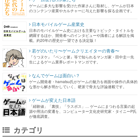
ゲームに多大な影響を受けた作家さんに取材し、ゲームが日本
のコンテンツ産業やカルチャーに与えた影響を探る企画です。
日本モバイルゲーム産業史
日本のモバイルゲーム史における主要なトピック・タイトルを
網羅するほか、開発者へのインタビューや識者による解説を掲
載。約20年の歴史が一望できる決定版！
若ゲのいたり〜ゲームクリエイターの青春〜
『うつヌケ』『ペンと箸』等で知られるマンガ家・田中圭一先
生によるゲーム業界レポートマンガです。
なんでゲームは面白い？
ゲーム開発者・hamatsu氏がゲームの魅力を画面や操作の具体的
な形から解き明かしていく、硬派で骨太な評論連載です。
ゲームが変えた日本語
「経験値」「裏技」「ラスボス」… ゲームにまつわる言葉の起
源や用法の変遷を、コンピューター文化史研究家・タイニーP氏
が徹底調査。
カテゴリ