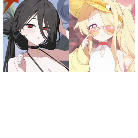
日本のコンテンツ産業やカルチャーに与えた影響を探る企
画です。
日本モバイルゲーム産業史
日本のモバイルゲーム史における主要なトピック・タイト
ルを網羅するほか、開発者へのインタビューや識者による
解説を掲載。約20年の歴史が一望できる決定版！
若ゲのいたり〜ゲームクリエイターの青春〜
『うつヌケ』『ペンと箸』等で知られるマンガ家・田中圭
一先生によるゲーム業界レポートマンガです。
なんでゲームは面白い？
ゲーム開発者・hamatsu氏がゲームの魅力を画面や操作の
具体的な形から解き明かしていく、硬派で骨太な評論連載
です。
ゲームが変えた日本語
「経験値」「裏技」「ラスボス」… ゲームにまつわる言葉
の起源や用法の変遷を、コンピューター文化史研究家・タ
イニーP氏が徹底調査。
カテゴリ
特集記事