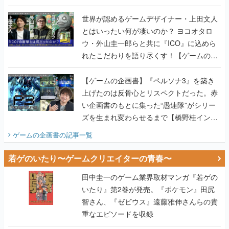
世界が認めるゲームデザイナー・上田文人
とはいったい何が凄いのか？ ヨコオタロ
ウ・外山圭一郎らと共に『ICO』に込めら
れたこだわりを語り尽くす！【ゲームの企
画書】
【ゲームの企画書】『ペルソナ3』を築き
上げたのは反骨心とリスペクトだった。赤
い企画書のもとに集った“愚連隊”がシリー
ズを生まれ変わらせるまで【橋野桂インタ
ビュー】
ゲームの企画書
の記事一覧
若ゲのいたり〜ゲームクリエイターの青春〜
田中圭一のゲーム業界取材マンガ『若ゲの
いたり』第2巻が発売。『ポケモン』田尻
智さん、『ゼビウス』遠藤雅伸さんらの貴
重なエピソードを収録