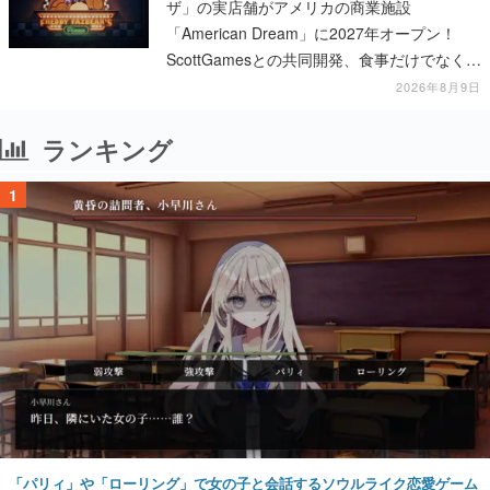
ザ」の実店舗がアメリカの商業施設
「American Dream」に2027年オープン！
ScottGamesとの共同開発、食事だけでなくス
テージショーや没入型のホラー体験も楽しめ
2026年8月9日
る
ランキング
1
「パリィ」や「ローリング」で女の子と会話するソウルライク恋愛ゲーム