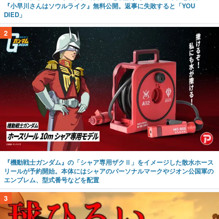
『小早川さんはソウルライク』無料公開。返事に失敗すると「YOU
DIED」
2
『機動戦士ガンダム』の「シャア専用ザクⅡ」をイメージした散水ホース
リールが予約開始。本体にはシャアのパーソナルマークやジオン公国軍の
エンブレム、型式番号などを配置
3