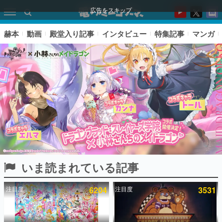
広告をスキップ
赫本
動画
殿堂入り記事
インタビュー
特集記事
マンガ
いま読まれている記事
ピックアップ
注目度
6204
注目度
3531
電ファミのいま読まれている記事ランキング
アプリセール情報