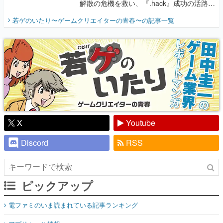
解散の危機を救い、『.hack』成功の活路を
開く。業界の快男児・松山 洋に流れる血は
若ゲのいたり〜ゲームクリエイターの青春〜
の記事一覧
『少年ジャンプ』色だった【若ゲのいた
り】
X
Youtube
Discord
RSS
ピックアップ
電ファミのいま読まれている記事ランキング