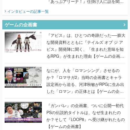
『あっぷアリーナ！』仕掛け人に話を聞い
てみた
インタビュー
の記事一覧
ゲームの企画書
『アビス』は、ひとつの奇跡だった──膨大
な開発資料とともに『テイルズ オブ ジ ア
ビス』開発陣に聞く、「生まれた意味を知
るRPG」が生まれた理由【ゲームの企画
書】
なにが、人を「ロマンシング」させるの
か？『ロマサガ2』当時の企画書とキャラ
設定画から迫る、河津秋敏がRPGに生み出
した「ロマン」の正体とは【ゲームの企画
書】
『ガンパレ』の企画書、ついに公開━初代
PSの伝説的タイトルは、なぜ生まれたの
か？そして『LOOP8』へ受け継がれたもの
【ゲームの企画書】