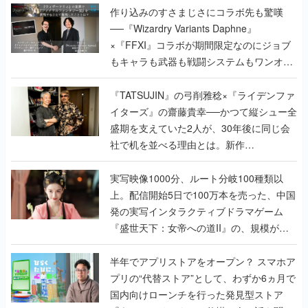
作り込みのすさまじさにコラボ先も驚嘆
──『Wizardry Variants Daphne』
×『FFXI』コラボが期間限定なのにジョブ
もキャラも武器も戦闘システムもワンオフ
で作り込まれた理由を両ディレクターに聞
く
『TATSUJIN』の弓削雅稔×『ライデンファ
イターズ』の齋藤貴幸──かつて縦シュー全
盛期を支えていた2人が、30年後に同じ会
社で机を並べる理由とは。新作
『TATSUJIN EXTREME』で初タッグを組
んだレジェンド2人に訊く開発秘話
実写映像1000分、ルート分岐100種類以
上。配信開始5日で100万本を売った、中国
発の実写インタラクティブドラマゲーム
『盛世天下：女帝への道II』の、規模が違
うこだわりをプロデューサーに聞いた
半年でアプリストアをオープン？ スマホア
プリの“代替ストア”として、わずか6ヵ月で
国内向けローンチを行った発見型ストア