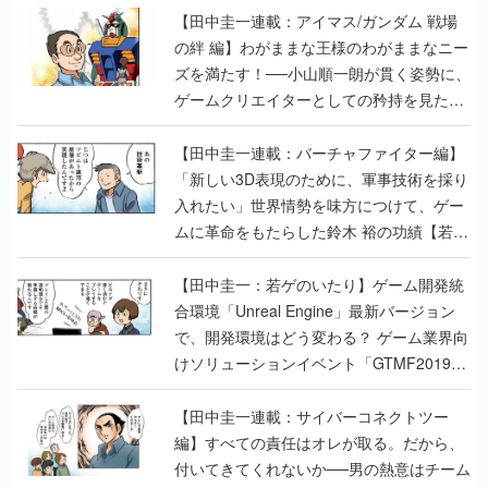
【田中圭一連載：アイマス/ガンダム 戦場
の絆 編】わがままな王様のわがままなニー
ズを満たす！──小山順一朗が貫く姿勢に、
ゲームクリエイターとしての矜持を見た
【若ゲのいたり最終回】
【田中圭一連載：バーチャファイター編】
「新しい3D表現のために、軍事技術を採り
入れたい」世界情勢を味方につけて、ゲー
ムに革命をもたらした鈴木 裕の功績【若ゲ
のいたり】
【田中圭一：若ゲのいたり】ゲーム開発統
合環境「Unreal Engine」最新バージョン
で、開発環境はどう変わる？ ゲーム業界向
けソリューションイベント「GTMF2019」
に行って、より理解を深めよう【PR】
【田中圭一連載：サイバーコネクトツー
編】すべての責任はオレが取る。だから、
付いてきてくれないか──男の熱意はチーム