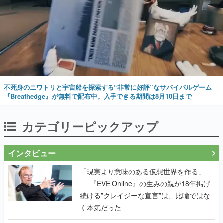
不死身のニワトリと宇宙船を探索する“非常に好評”なサバイバルゲーム
『Breathedge』が無料で配布中。入手できる期間は8月10日まで
カテゴリーピックアップ
インタビュー
「現実より意味のある仮想世界を作る」
──『EVE Online』の生みの親が18年掲げ
続ける”クレイジーな宣言”は、比喩ではな
く本気だった