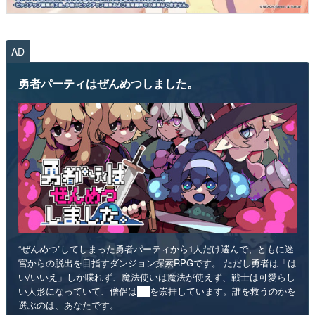
AD
勇者パーティはぜんめつしました。
“ぜんめつ”してしまった勇者パーティから1人だけ選んで、ともに迷
宮からの脱出を目指すダンジョン探索RPGです。 ただし勇者は「は
い/いいえ」しか喋れず、魔法使いは魔法が使えず、戦士は可愛らし
い人形になっていて、僧侶は██を崇拝しています。誰を救うのかを
選ぶのは、あなたです。