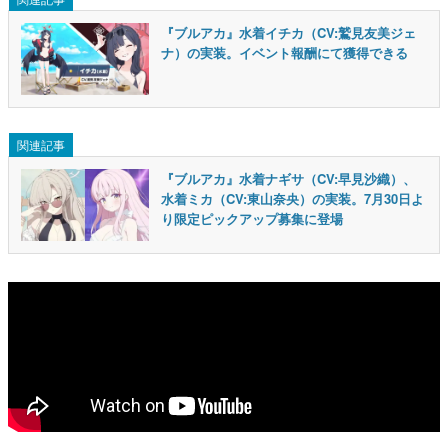
『ブルアカ』水着イチカ（CV:鷲見友美ジェ
ナ）の実装。イベント報酬にて獲得できる
関連記事
『ブルアカ』水着ナギサ（CV:早見沙織）、
水着ミカ（CV:東山奈央）の実装。7月30日よ
り限定ピックアップ募集に登場