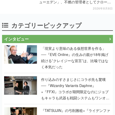
ューエデン」、不燃の管理者としてクローン
人間を増やし、加工して神に捧げる
2026年8月8日
カテゴリーピックアップ
インタビュー
「現実より意味のある仮想世界を作る」
──『EVE Online』の生みの親が18年掲げ
続ける”クレイジーな宣言”は、比喩ではな
く本気だった
作り込みのすさまじさにコラボ先も驚嘆
──『Wizardry Variants Daphne』
×『FFXI』コラボが期間限定なのにジョブ
もキャラも武器も戦闘システムもワンオフ
で作り込まれた理由を両ディレクターに聞
く
『TATSUJIN』の弓削雅稔×『ライデンファ