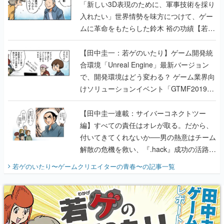
「新しい3D表現のために、軍事技術を採り
入れたい」世界情勢を味方につけて、ゲー
ムに革命をもたらした鈴木 裕の功績【若ゲ
のいたり】
【田中圭一：若ゲのいたり】ゲーム開発統
合環境「Unreal Engine」最新バージョン
で、開発環境はどう変わる？ ゲーム業界向
けソリューションイベント「GTMF2019」
に行って、より理解を深めよう【PR】
【田中圭一連載：サイバーコネクトツー
編】すべての責任はオレが取る。だから、
付いてきてくれないか──男の熱意はチーム
解散の危機を救い、『.hack』成功の活路を
開く。業界の快男児・松山 洋に流れる血は
若ゲのいたり〜ゲームクリエイターの青春〜
の記事一覧
『少年ジャンプ』色だった【若ゲのいた
り】