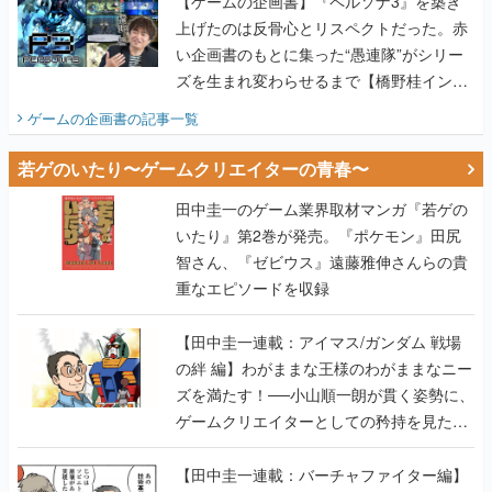
【ゲームの企画書】『ペルソナ3』を築き
上げたのは反骨心とリスペクトだった。赤
い企画書のもとに集った“愚連隊”がシリー
ズを生まれ変わらせるまで【橋野桂インタ
ビュー】
ゲームの企画書
の記事一覧
若ゲのいたり〜ゲームクリエイターの青春〜
田中圭一のゲーム業界取材マンガ『若ゲの
いたり』第2巻が発売。『ポケモン』田尻
智さん、『ゼビウス』遠藤雅伸さんらの貴
重なエピソードを収録
【田中圭一連載：アイマス/ガンダム 戦場
の絆 編】わがままな王様のわがままなニー
ズを満たす！──小山順一朗が貫く姿勢に、
ゲームクリエイターとしての矜持を見た
【若ゲのいたり最終回】
【田中圭一連載：バーチャファイター編】