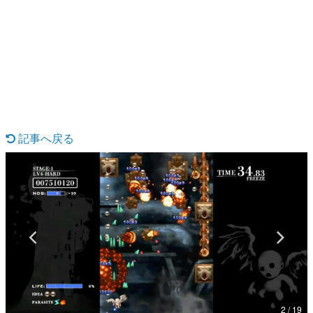
日本のコンテンツ産業やカルチャーに与えた影響を探る企
画です。
日本モバイルゲーム産業史
日本のモバイルゲーム史における主要なトピック・タイト
ルを網羅するほか、開発者へのインタビューや識者による
解説を掲載。約20年の歴史が一望できる決定版！
若ゲのいたり〜ゲームクリエイターの青春〜
『うつヌケ』『ペンと箸』等で知られるマンガ家・田中圭
一先生によるゲーム業界レポートマンガです。
記事へ戻る
なんでゲームは面白い？
ゲーム開発者・hamatsu氏がゲームの魅力を画面や操作の
具体的な形から解き明かしていく、硬派で骨太な評論連載
です。
ゲームが変えた日本語
「経験値」「裏技」「ラスボス」… ゲームにまつわる言葉
の起源や用法の変遷を、コンピューター文化史研究家・タ
イニーP氏が徹底調査。
カテゴリ
2 / 19
特集記事