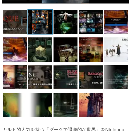
マンガ
女性向け
アプリレビュー
その他
電ファミニコゲーマーとは？
運営：株式会社マレ
カルト的人気を持つ「ダークで退廃的な世界」をNintendo