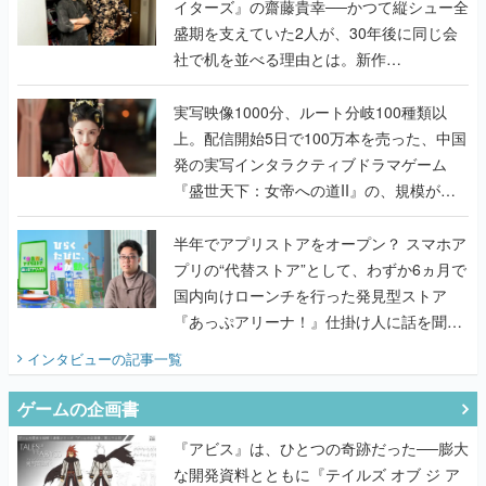
イターズ』の齋藤貴幸──かつて縦シュー全
盛期を支えていた2人が、30年後に同じ会
社で机を並べる理由とは。新作
『TATSUJIN EXTREME』で初タッグを組
んだレジェンド2人に訊く開発秘話
実写映像1000分、ルート分岐100種類以
上。配信開始5日で100万本を売った、中国
発の実写インタラクティブドラマゲーム
『盛世天下：女帝への道II』の、規模が違
うこだわりをプロデューサーに聞いた
半年でアプリストアをオープン？ スマホア
プリの“代替ストア”として、わずか6ヵ月で
国内向けローンチを行った発見型ストア
『あっぷアリーナ！』仕掛け人に話を聞い
てみた
インタビュー
の記事一覧
ゲームの企画書
『アビス』は、ひとつの奇跡だった──膨大
な開発資料とともに『テイルズ オブ ジ ア