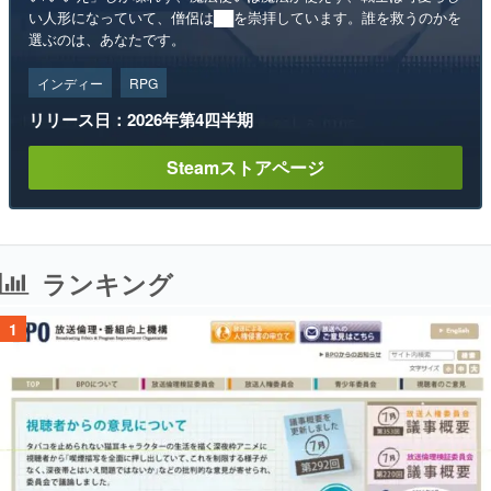
い人形になっていて、僧侶は██を崇拝しています。誰を救うのかを
選ぶのは、あなたです。
インディー
RPG
リリース日：2026年第4四半期
Steamストアページ
ランキング
1