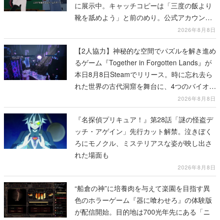
に展示中。キャッチコピーは「三度の飯より
靴を舐めよう」と前のめり。公式アカウント
も開設され、2026年リリースに向けて開発中
2026年8月8日
【2人協力】神秘的な空間でパズルを解き進め
るゲーム『Together in Forgotten Lands』が
本日8月8日Steamでリリース。時に忘れ去ら
れた世界の古代洞窟を舞台に、4つのバイオー
ムを探索しながら脱出を目指す
2026年8月8日
『名探偵プリキュア！』第28話「謎の怪盗デ
ッチ・アゲイン」先行カット解禁。泣きぼく
ろにモノクル、ミステリアスな姿が映し出さ
れた場面も
2026年8月8日
“船倉の神”に培養肉を与えて楽園を目指す異
色のホラーゲーム『器に喰わせろ』の体験版
が配信開始。目的地は700光年先にある「ニ