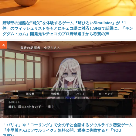
野球部の過酷な“補欠”を体験するゲーム『球ひろいSimulator』が「1
件」のウィッシュリストをもとにチェコ語に対応しSNSで話題に。『キン
グダム・カム』開発元やチェコのプロ野球選手から称賛の声
4
「パリィ」や「ローリング」で女の子と会話するソウルライク恋愛ゲーム
『小早川さんはソウルライク』無料公開。返事に失敗すると「YOU
DIED」