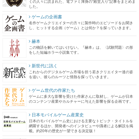
くの人々に読まれた、電ファミ渾身の“殿堂入り”記事をまとめま
した。
ゲームの企画書
名作ゲームクリエイターの方々に製作時のエピソードをお聞き
し、ヒットする企画（ゲーム）とは何か？を探っていきます。
赫本
この物語を解いてはいけない。『赫本』は、〈試験問題〉の形
をした短編ホラー小説集です。
新世代に訊く
これからのデジタルゲーム市場を担う若きクリエイター達の姿
を追い、彼らのルーツと情熱を探っていきます。
ゲーム世代の作家たち
ゲームに多大な影響を受けた作家さんに取材し、ゲームが日本
のコンテンツ産業やカルチャーに与えた影響を探る企画です。
日本モバイルゲーム産業史
日本のモバイルゲーム史における主要なトピック・タイトルを
網羅するほか、開発者へのインタビューや識者による解説を掲
載。約20年の歴史が一望できる決定版！