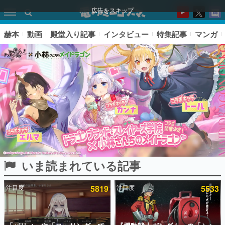
広告をスキップ
赫本
動画
殿堂入り記事
インタビュー
特集記事
マンガ
いま読まれている記事
ピックアップ
注目度
5819
注目度
5533
電ファミのいま読まれている記事ランキング
アプリセール情報