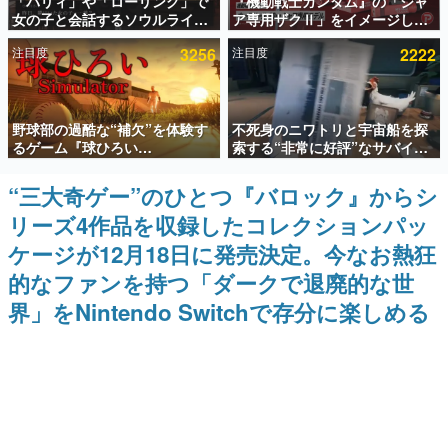
「パリィ」や「ローリング」で
『機動戦士ガンダム』の「シャ
女の子と会話するソウルライク
ア専用ザクⅡ」をイメージした
インタビュー
恋愛ゲーム『小早川さんはソウ
散水ホースリールが予約開始。
注目度
3256
注目度
2222
ルライク』無料公開。返事に失
本体にはシャアのパーソナルマ
連載・特集一覧
敗すると「YOU DIED」
ークやジオン公国軍のエンブレ
ム、型式番号などを配置
殿堂入り記事
野球部の過酷な“補欠”を体験す
不死身のニワトリと宇宙船を探
SNS拡散数が数千以上！ ページビュー数万以上！ などな
ど。多くの人々に読まれた、電ファミ渾身の“殿堂入り”記
るゲーム『球ひろい
索する“非常に好評”なサバイバ
事をまとめました。
Simulator』が「1件」のウィッ
ルゲーム『Breathedge』が無
シュリストをもとにチェコ語に
料で配布中。入手できる期間は8
“三大奇ゲー”のひとつ『バロック』からシ
ゲームの企画書
対応しSNSで話題に。『キング
月10日まで
名作ゲームクリエイターの方々に製作時のエピソードをお
リーズ4作品を収録したコレクションパッ
ダム・カム』開発元やチェコの
聞きし、ヒットする企画（ゲーム）とは何か？を探ってい
プロ野球選手から称賛の声
きます。
ケージが12月18日に発売決定。今なお熱狂
赫本
的なファンを持つ「ダークで退廃的な世
この物語を解いてはいけない。『赫本』は、〈試験問題〉
界」をNintendo Switchで存分に楽しめる
の形をした短編ホラー小説集です。
新世代に訊く
これからのデジタルゲーム市場を担う若きクリエイター達
の姿を追い、彼らのルーツと情熱を探っていきます。
ゲーム世代の作家たち
ゲームに多大な影響を受けた作家さんに取材し、ゲームが