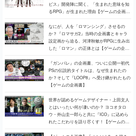
ビス』開発陣に聞く、「生まれた意味を知
るRPG」が生まれた理由【ゲームの企画
書】
なにが、人を「ロマンシング」させるの
か？『ロマサガ2』当時の企画書とキャラ
設定画から迫る、河津秋敏がRPGに生み出
した「ロマン」の正体とは【ゲームの企画
書】
『ガンパレ』の企画書、ついに公開━初代
PSの伝説的タイトルは、なぜ生まれたの
か？そして『LOOP8』へ受け継がれたもの
【ゲームの企画書】
世界が認めるゲームデザイナー・上田文人
とはいったい何が凄いのか？ ヨコオタロ
ウ・外山圭一郎らと共に『ICO』に込めら
れたこだわりを語り尽くす！【ゲームの企
画書】