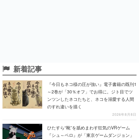
新着記事
『今日もネコ様の圧が強い』電子書籍の既刊1
～2巻が「30％オフ」でお得に。ジト目でツ
ンツンしたネコたちと、ネコを溺愛する人間
のすれ違いを描く
2026年8月8日
ひたすら“靴”を舐めまわす狂気のVRゲーム
『シュ～ペロ』が「東京ゲームダンジョン」