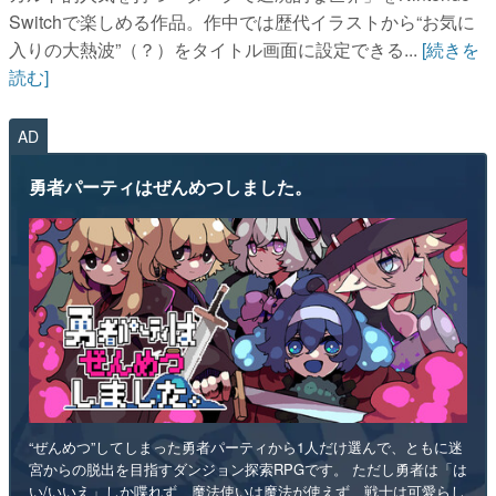
Switchで楽しめる作品。作中では歴代イラストから“お気に
入りの大熱波”（？）をタイトル画面に設定できる...
[続きを
読む]
AD
勇者パーティはぜんめつしました。
“ぜんめつ”してしまった勇者パーティから1人だけ選んで、ともに迷
宮からの脱出を目指すダンジョン探索RPGです。 ただし勇者は「は
い/いいえ」しか喋れず、魔法使いは魔法が使えず、戦士は可愛らし