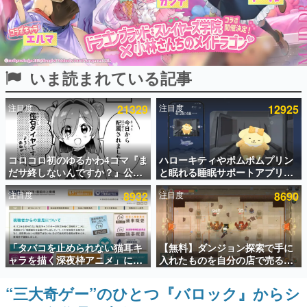
インタビュー
連載・特集一覧
いま読まれている記事
殿堂入り記事
SNS拡散数が数千以上！ ページビュー数万以上！ などな
ど。多くの人々に読まれた、電ファミ渾身の“殿堂入り”記
注目度
21329
注目度
12925
事をまとめました。
ゲームの企画書
名作ゲームクリエイターの方々に製作時のエピソードをお
聞きし、ヒットする企画（ゲーム）とは何か？を探ってい
コロコロ初のゆるかわ4コマ『ま
ハローキティやポムポムプリン
きます。
だサ終しないんですか？』公開
と眠れる睡眠サポートアプリ
スタート。主人公は新入社員の
『ゆめたび』が配信中。キャラ
赫本
注目度
8932
注目度
8690
侘石ダイヤ、ゲーム会社を舞台
ごとのASMRや目覚ましアラー
この物語を解いてはいけない。『赫本』は、〈試験問題〉
にトラブルへ対応する社員たち
ムも搭載
の形をした短編ホラー小説集です。
を描く
新世代に訊く
「タバコを止められない猫耳キ
【無料】ダンジョン探索で手に
これからのデジタルゲーム市場を担う若きクリエイター達
ャラを描く深夜枠アニメ」に視
入れたものを自分の店で売るゲ
の姿を追い、彼らのルーツと情熱を探っていきます。
聴者の一部から批判意見。違法
ーム『Moonlighter』がSteam
薬物の使用と思わしき描写も含
にて無料配布中！続編
“三大奇ゲー”のひとつ『バロック』からシ
ゲーム世代の作家たち
めて、BPOが議論を交わす
『Moonlighter 2』の9月2日正
ゲームに多大な影響を受けた作家さんに取材し、ゲームが