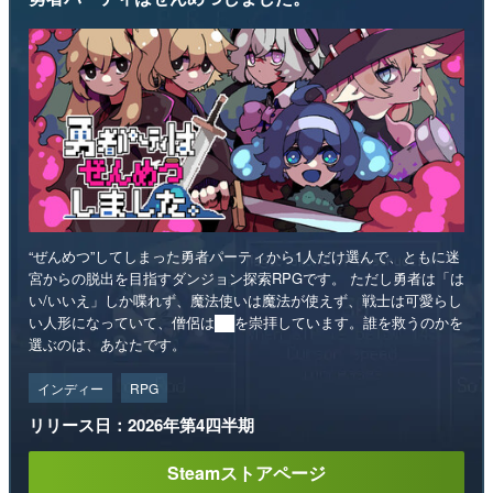
“ぜんめつ”してしまった勇者パーティから1人だけ選んで、ともに迷
宮からの脱出を目指すダンジョン探索RPGです。 ただし勇者は「は
い/いいえ」しか喋れず、魔法使いは魔法が使えず、戦士は可愛らし
い人形になっていて、僧侶は██を崇拝しています。誰を救うのかを
選ぶのは、あなたです。
インディー
RPG
リリース日：2026年第4四半期
Steamストアページ