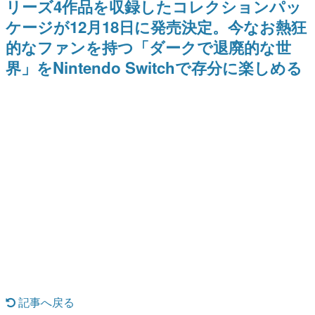
リーズ4作品を収録したコレクションパッ
式リリースを記念したキャンペ
日本のコンテンツ産業やカルチャーに与えた影響を探る企
ーン
ケージが12月18日に発売決定。今なお熱狂
画です。
的なファンを持つ「ダークで退廃的な世
日本モバイルゲーム産業史
日本のモバイルゲーム史における主要なトピック・タイト
界」をNintendo Switchで存分に楽しめる
ルを網羅するほか、開発者へのインタビューや識者による
解説を掲載。約20年の歴史が一望できる決定版！
若ゲのいたり〜ゲームクリエイターの青春〜
『うつヌケ』『ペンと箸』等で知られるマンガ家・田中圭
一先生によるゲーム業界レポートマンガです。
なんでゲームは面白い？
ゲーム開発者・hamatsu氏がゲームの魅力を画面や操作の
具体的な形から解き明かしていく、硬派で骨太な評論連載
です。
ゲームが変えた日本語
「経験値」「裏技」「ラスボス」… ゲームにまつわる言葉
の起源や用法の変遷を、コンピューター文化史研究家・タ
イニーP氏が徹底調査。
カテゴリ
記事へ戻る
特集記事