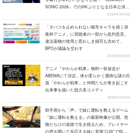
SONIC 2026」での9年ぶりとなる日本公演を
記念して
2026年8月6日
「タバコを止められない猫耳キャラを描く深
夜枠アニメ」に視聴者の一部から批判意見。
違法薬物の使用と思わしき描写も含めて、
BPOが議論を交わす
2026年8月6日
アニメ『やわらか戦車』無料一挙放送が
ABEMAにて決定。体が柔らかく臆病な謎の兵
器「やわらか戦車」と仲間たちが巻き起こす
出来事を描いた脱力系コメディ
2026年8月6日
助手席から「声」で妹に運転を教えるゲーム
『妹に運転を教える』の最新映像が公開。危
険だらけの道路で生き残るため、プレイヤー
の声を聞いて反応する妹に直接“口頭”で指示