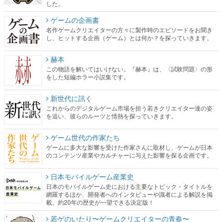
した。
ゲームの企画書
名作ゲームクリエイターの方々に製作時のエピソードをお聞き
し、ヒットする企画（ゲーム）とは何か？を探っていきます。
赫本
この物語を解いてはいけない。『赫本』は、〈試験問題〉の形
をした短編ホラー小説集です。
新世代に訊く
これからのデジタルゲーム市場を担う若きクリエイター達の姿
を追い、彼らのルーツと情熱を探っていきます。
ゲーム世代の作家たち
ゲームに多大な影響を受けた作家さんに取材し、ゲームが日本
のコンテンツ産業やカルチャーに与えた影響を探る企画です。
日本モバイルゲーム産業史
日本のモバイルゲーム史における主要なトピック・タイトルを
網羅するほか、開発者へのインタビューや識者による解説を掲
載。約20年の歴史が一望できる決定版！
若ゲのいたり〜ゲームクリエイターの青春〜