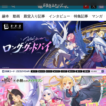
広告をスキップ
赫本
動画
殿堂入り記事
インタビュー
特集記事
マンガ
ピックアップ
電ファミのいま読まれている記事ランキング
アプリセール情報