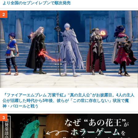
より全国のセブンイレブンで順次発売
2
『ファイアーエムブレム 万紫千紅』“真の主人公”がお披露目。4人の主人
公が活躍した時代から5年後、彼らが「この世に存在しない」状況で魔
神・バロールと戦う
3