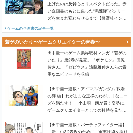
上げたのは反骨心とリスペクトだった。赤
い企画書のもとに集った“愚連隊”がシリー
ズを生まれ変わらせるまで【橋野桂インタ
ビュー】
ゲームの企画書
の記事一覧
若ゲのいたり〜ゲームクリエイターの青春〜
田中圭一のゲーム業界取材マンガ『若ゲの
いたり』第2巻が発売。『ポケモン』田尻
智さん、『ゼビウス』遠藤雅伸さんらの貴
重なエピソードを収録
【田中圭一連載：アイマス/ガンダム 戦場
の絆 編】わがままな王様のわがままなニー
ズを満たす！──小山順一朗が貫く姿勢に、
ゲームクリエイターとしての矜持を見た
【若ゲのいたり最終回】
【田中圭一連載：バーチャファイター編】
「新しい3D表現のために、軍事技術を採り