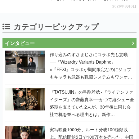
を出していく
2026年8月6日
カテゴリーピックアップ
インタビュー
作り込みのすさまじさにコラボ先も驚嘆
──『Wizardry Variants Daphne』
×『FFXI』コラボが期間限定なのにジョブ
もキャラも武器も戦闘システムもワンオフ
で作り込まれた理由を両ディレクターに聞
く
『TATSUJIN』の弓削雅稔×『ライデンファ
イターズ』の齋藤貴幸──かつて縦シュー全
盛期を支えていた2人が、30年後に同じ会
社で机を並べる理由とは。新作
『TATSUJIN EXTREME』で初タッグを組
んだレジェンド2人に訊く開発秘話
実写映像1000分、ルート分岐100種類以
上。配信開始5日で100万本を売った、中国