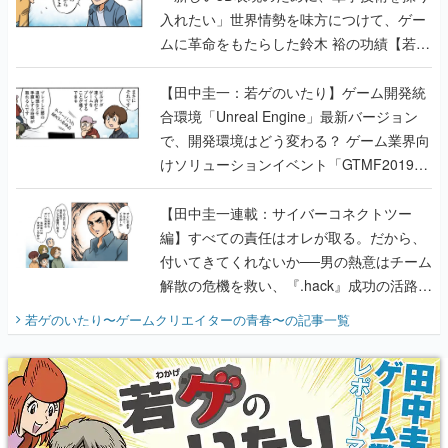
入れたい」世界情勢を味方につけて、ゲー
ムに革命をもたらした鈴木 裕の功績【若ゲ
のいたり】
【田中圭一：若ゲのいたり】ゲーム開発統
合環境「Unreal Engine」最新バージョン
で、開発環境はどう変わる？ ゲーム業界向
けソリューションイベント「GTMF2019」
に行って、より理解を深めよう【PR】
【田中圭一連載：サイバーコネクトツー
編】すべての責任はオレが取る。だから、
付いてきてくれないか──男の熱意はチーム
解散の危機を救い、『.hack』成功の活路を
開く。業界の快男児・松山 洋に流れる血は
若ゲのいたり〜ゲームクリエイターの青春〜
の記事一覧
『少年ジャンプ』色だった【若ゲのいた
り】