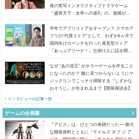
発の実写インタラクティブドラマゲーム
『盛世天下：女帝への道II』の、規模が違
うこだわりをプロデューサーに聞いた
半年でアプリストアをオープン？ スマホア
プリの“代替ストア”として、わずか6ヵ月で
国内向けローンチを行った発見型ストア
『あっぷアリーナ！』仕掛け人に話を聞い
てみた
なぜ “あの花王” がホラーゲームを作ること
になったのか？ 敵に見つからないようにマ
ジックリンでこっそり掃除する『しずかな
おそうじ』が生まれるまで【開発座談会】
インタビュー
の記事一覧
ゲームの企画書
『アビス』は、ひとつの奇跡だった──膨大
な開発資料とともに『テイルズ オブ ジ ア