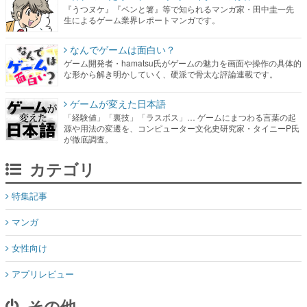
『うつヌケ』『ペンと箸』等で知られるマンガ家・田中圭一先
生によるゲーム業界レポートマンガです。
なんでゲームは面白い？
ゲーム開発者・hamatsu氏がゲームの魅力を画面や操作の具体的
な形から解き明かしていく、硬派で骨太な評論連載です。
ゲームが変えた日本語
「経験値」「裏技」「ラスボス」… ゲームにまつわる言葉の起
源や用法の変遷を、コンピューター文化史研究家・タイニーP氏
が徹底調査。
カテゴリ
特集記事
マンガ
女性向け
アプリレビュー
その他