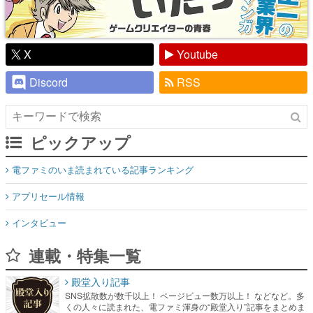
X
Youtube
Discord
RSS
ピックアップ
電ファミのいま読まれている記事ランキング
アプリセール情報
インタビュー
連載・特集一覧
殿堂入り記事
SNS拡散数が数千以上！ ページビュー数万以上！ などなど。多
くの人々に読まれた、電ファミ渾身の“殿堂入り”記事をまとめま