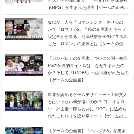
ビス』開発陣に聞く、「生まれた意味を知
るRPG」が生まれた理由【ゲームの企画
書】
なにが、人を「ロマンシング」させるの
か？『ロマサガ2』当時の企画書とキャラ
設定画から迫る、河津秋敏がRPGに生み出
した「ロマン」の正体とは【ゲームの企画
書】
『ガンパレ』の企画書、ついに公開━初代
PSの伝説的タイトルは、なぜ生まれたの
か？そして『LOOP8』へ受け継がれたもの
【ゲームの企画書】
世界が認めるゲームデザイナー・上田文人
とはいったい何が凄いのか？ ヨコオタロ
ウ・外山圭一郎らと共に『ICO』に込めら
れたこだわりを語り尽くす！【ゲームの企
画書】
【ゲームの企画書】『ペルソナ3』を築き