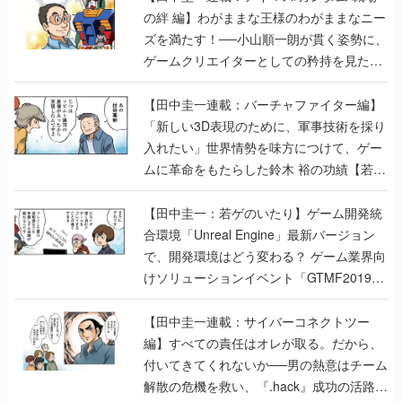
の絆 編】わがままな王様のわがままなニー
ズを満たす！──小山順一朗が貫く姿勢に、
ゲームクリエイターとしての矜持を見た
【若ゲのいたり最終回】
【田中圭一連載：バーチャファイター編】
「新しい3D表現のために、軍事技術を採り
入れたい」世界情勢を味方につけて、ゲー
ムに革命をもたらした鈴木 裕の功績【若ゲ
のいたり】
【田中圭一：若ゲのいたり】ゲーム開発統
合環境「Unreal Engine」最新バージョン
で、開発環境はどう変わる？ ゲーム業界向
けソリューションイベント「GTMF2019」
に行って、より理解を深めよう【PR】
【田中圭一連載：サイバーコネクトツー
編】すべての責任はオレが取る。だから、
付いてきてくれないか──男の熱意はチーム
解散の危機を救い、『.hack』成功の活路を