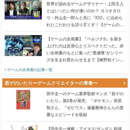
世界が認めるゲームデザイナー・上田文人
とはいったい何が凄いのか？ ヨコオタロ
ウ・外山圭一郎らと共に『ICO』に込めら
れたこだわりを語り尽くす！【ゲームの企
画書】
【ゲームの企画書】『ペルソナ3』を築き
上げたのは反骨心とリスペクトだった。赤
い企画書のもとに集った“愚連隊”がシリー
ズを生まれ変わらせるまで【橋野桂インタ
ビュー】
ゲームの企画書
の記事一覧
若ゲのいたり〜ゲームクリエイターの青春〜
田中圭一のゲーム業界取材マンガ『若ゲの
いたり』第2巻が発売。『ポケモン』田尻
智さん、『ゼビウス』遠藤雅伸さんらの貴
重なエピソードを収録
【田中圭一連載：アイマス/ガンダム 戦場