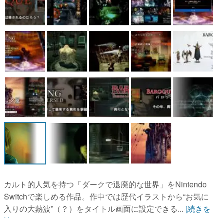
マンガ
女性向け
アプリレビュー
その他
電ファミニコゲーマーとは？
運営：株式会社マレ
カルト的人気を持つ「ダークで退廃的な世界」をNintendo
Switchで楽しめる作品。作中では歴代イラストから“お気に
入りの大熱波”（？）をタイトル画面に設定できる...
[続きを