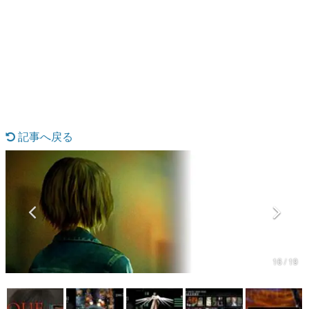
日本のコンテンツ産業やカルチャーに与えた影響を探る企
画です。
日本モバイルゲーム産業史
日本のモバイルゲーム史における主要なトピック・タイト
ルを網羅するほか、開発者へのインタビューや識者による
解説を掲載。約20年の歴史が一望できる決定版！
若ゲのいたり〜ゲームクリエイターの青春〜
『うつヌケ』『ペンと箸』等で知られるマンガ家・田中圭
一先生によるゲーム業界レポートマンガです。
記事へ戻る
なんでゲームは面白い？
ゲーム開発者・hamatsu氏がゲームの魅力を画面や操作の
具体的な形から解き明かしていく、硬派で骨太な評論連載
です。
ゲームが変えた日本語
「経験値」「裏技」「ラスボス」… ゲームにまつわる言葉
の起源や用法の変遷を、コンピューター文化史研究家・タ
イニーP氏が徹底調査。
16 / 19
カテゴリ
特集記事