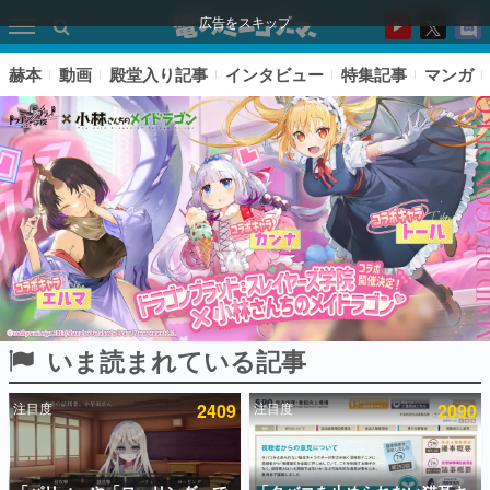
広告をスキップ
赫本
動画
殿堂入り記事
インタビュー
特集記事
マンガ
いま読まれている記事
ピックアップ
注目度
2409
注目度
2090
電ファミのいま読まれている記事ランキング
アプリセール情報