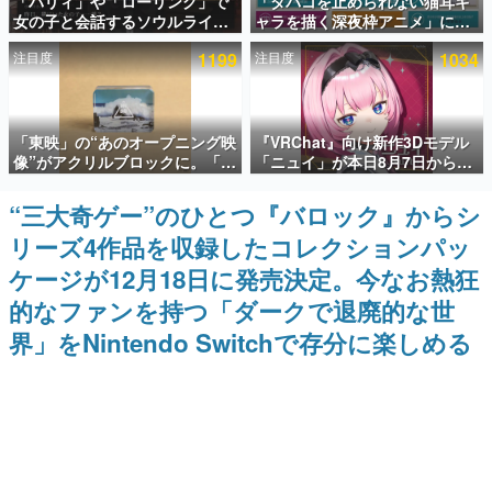
「パリィ」や「ローリング」で
「タバコを止められない猫耳キ
女の子と会話するソウルライク
ャラを描く深夜枠アニメ」に視
インタビュー
恋愛ゲーム『小早川さんはソウ
聴者の一部から批判意見。違法
注目度
1199
注目度
1034
ルライク』無料公開。返事に失
薬物の使用と思しき描写も含め
連載・特集一覧
敗すると「YOU DIED」
て、BPOが議論を交わす
殿堂入り記事
「東映」の“あのオープニング映
『VRChat』向け新作3Dモデル
SNS拡散数が数千以上！ ページビュー数万以上！ などな
ど。多くの人々に読まれた、電ファミ渾身の“殿堂入り”記
像”がアクリルブロックに。「東
「ニュイ」が本日8月7日から
事をまとめました。
映ヒストリカル グッズコレクシ
BOOTHにて発売。瞳に光る星
ョン」が8月下旬より発売
や感情豊かな表情が、小悪魔か
“三大奇ゲー”のひとつ『バロック』からシ
ゲームの企画書
わいい
名作ゲームクリエイターの方々に製作時のエピソードをお
リーズ4作品を収録したコレクションパッ
聞きし、ヒットする企画（ゲーム）とは何か？を探ってい
きます。
ケージが12月18日に発売決定。今なお熱狂
赫本
的なファンを持つ「ダークで退廃的な世
この物語を解いてはいけない。『赫本』は、〈試験問題〉
界」をNintendo Switchで存分に楽しめる
の形をした短編ホラー小説集です。
新世代に訊く
これからのデジタルゲーム市場を担う若きクリエイター達
の姿を追い、彼らのルーツと情熱を探っていきます。
ゲーム世代の作家たち
ゲームに多大な影響を受けた作家さんに取材し、ゲームが