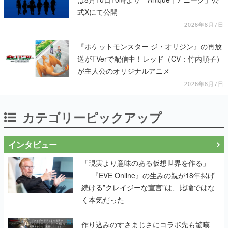
式Xにて公開
2026年8月7日
『ポケットモンスター ジ・オリジン』の再放
送がTVerで配信中！レッド（CV：竹内順子）
が主人公のオリジナルアニメ
2026年8月7日
カテゴリーピックアップ
インタビュー
「現実より意味のある仮想世界を作る」
──『EVE Online』の生みの親が18年掲げ
続ける”クレイジーな宣言”は、比喩ではな
く本気だった
作り込みのすさまじさにコラボ先も驚嘆