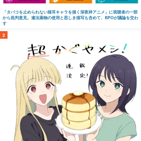
「タバコを止められない猫耳キャラを描く深夜枠アニメ」に視聴者の一部
から批判意見。違法薬物の使用と思しき描写も含めて、BPOが議論を交わ
す
2