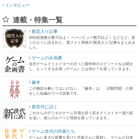
インタビュー
連載・特集一覧
殿堂入り記事
SNS拡散数が数千以上！ ページビュー数万以上！ などなど。多
くの人々に読まれた、電ファミ渾身の“殿堂入り”記事をまとめま
した。
ゲームの企画書
名作ゲームクリエイターの方々に製作時のエピソードをお聞き
し、ヒットする企画（ゲーム）とは何か？を探っていきます。
赫本
この物語を解いてはいけない。『赫本』は、〈試験問題〉の形
をした短編ホラー小説集です。
新世代に訊く
これからのデジタルゲーム市場を担う若きクリエイター達の姿
を追い、彼らのルーツと情熱を探っていきます。
ゲーム世代の作家たち
ゲームに多大な影響を受けた作家さんに取材し、ゲームが日本