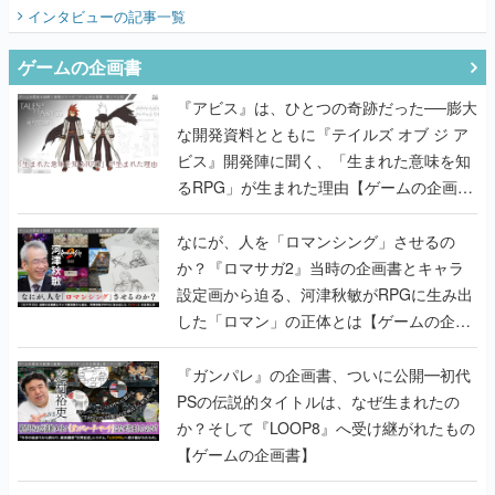
てみた
インタビュー
の記事一覧
ゲームの企画書
『アビス』は、ひとつの奇跡だった──膨大
な開発資料とともに『テイルズ オブ ジ ア
ビス』開発陣に聞く、「生まれた意味を知
るRPG」が生まれた理由【ゲームの企画
書】
なにが、人を「ロマンシング」させるの
か？『ロマサガ2』当時の企画書とキャラ
設定画から迫る、河津秋敏がRPGに生み出
した「ロマン」の正体とは【ゲームの企画
書】
『ガンパレ』の企画書、ついに公開━初代
PSの伝説的タイトルは、なぜ生まれたの
か？そして『LOOP8』へ受け継がれたもの
【ゲームの企画書】