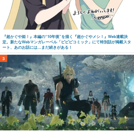
『超かぐや姫！』本編の“10年後”を描く『超かぐやメシ！』Web連載決
定。新たなWebマンガレーベル「ビビビコミック」にて特別話が掲載スタ
ート、あのお話には…まだ続きがある！
3