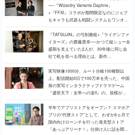
──『Wizardry Variants Daphne』
×『FFXI』コラボが期間限定なのにジョブ
もキャラも武器も戦闘システムもワンオフ
で作り込まれた理由を両ディレクターに聞
く
『TATSUJIN』の弓削雅稔×『ライデンファ
イターズ』の齋藤貴幸──かつて縦シュー全
盛期を支えていた2人が、30年後に同じ会
社で机を並べる理由とは。新作
『TATSUJIN EXTREME』で初タッグを組
んだレジェンド2人に訊く開発秘話
実写映像1000分、ルート分岐100種類以
上。配信開始5日で100万本を売った、中国
発の実写インタラクティブドラマゲーム
『盛世天下：女帝への道II』の、規模が違
うこだわりをプロデューサーに聞いた
半年でアプリストアをオープン？ スマホア
プリの“代替ストア”として、わずか6ヵ月で
国内向けローンチを行った発見型ストア
『あっぷアリーナ！』仕掛け人に話を聞い