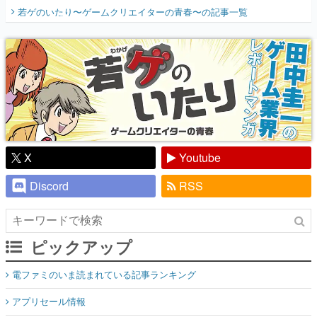
開く。業界の快男児・松山 洋に流れる血は
若ゲのいたり〜ゲームクリエイターの青春〜
の記事一覧
『少年ジャンプ』色だった【若ゲのいた
り】
X
Youtube
Discord
RSS
ピックアップ
電ファミのいま読まれている記事ランキング
アプリセール情報