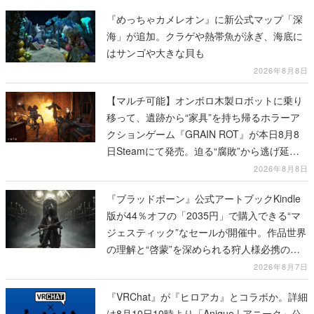
『めっちゃカメレオン』に新公式マップ「深
海」が追加。クラゲや熱帯魚が泳ぎ、海底に
はサンゴや大きな貝も
2026年8月8日
【マルチ可能】オンボロ木製ロボットに乗り
移って、遺跡から“家具”を持ち帰るホラーア
クションゲーム『GRAIN ROT』が本日8月8
日Steamにて発売。迫る“腐敗”から逃げ延
び、持ち帰った家具で基地を再建
2026年8月8日
『ブラッドボーン』公式アートブックKindle
版が44％オフの「2035円」で購入できる“マ
ジェスティック”なセールが開催中。作品世界
の理解と“啓蒙”を深められる狩人様必携の一
冊
2026年8月7日
『VRChat』が『ヒロアカ』とコラボか。詳細
は8月10日10時より「Anique | アニーク」公