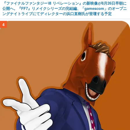
『ファイナルファンタジーⅦ リベレーション』の新映像が8月26日早朝に
公開へ。『FF7』リメイクシリーズの完結編、「gamescom」のオープニ
ングナイトライブにてディレクターの浜口直樹氏が登壇する予定
4