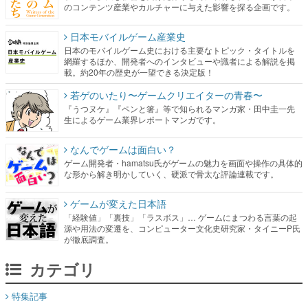
のコンテンツ産業やカルチャーに与えた影響を探る企画です。
日本モバイルゲーム産業史
日本のモバイルゲーム史における主要なトピック・タイトルを
網羅するほか、開発者へのインタビューや識者による解説を掲
載。約20年の歴史が一望できる決定版！
若ゲのいたり〜ゲームクリエイターの青春〜
『うつヌケ』『ペンと箸』等で知られるマンガ家・田中圭一先
生によるゲーム業界レポートマンガです。
なんでゲームは面白い？
ゲーム開発者・hamatsu氏がゲームの魅力を画面や操作の具体的
な形から解き明かしていく、硬派で骨太な評論連載です。
ゲームが変えた日本語
「経験値」「裏技」「ラスボス」… ゲームにまつわる言葉の起
源や用法の変遷を、コンピューター文化史研究家・タイニーP氏
が徹底調査。
カテゴリ
特集記事