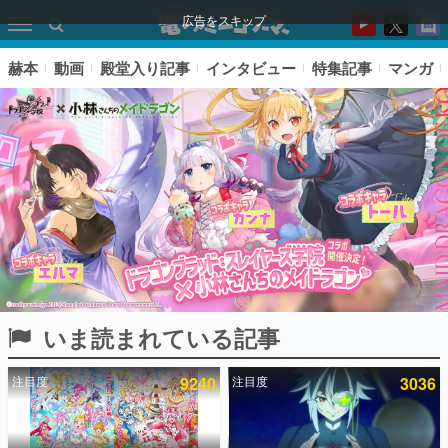
広告をスキップ
赫本
動画
殿堂入り記事
インタビュー
特集記事
マンガ
いま読まれている記事
ピックアップ
注目度
9240
注目度
3036
電ファミのいま読まれている記事ランキング
アプリセール情報