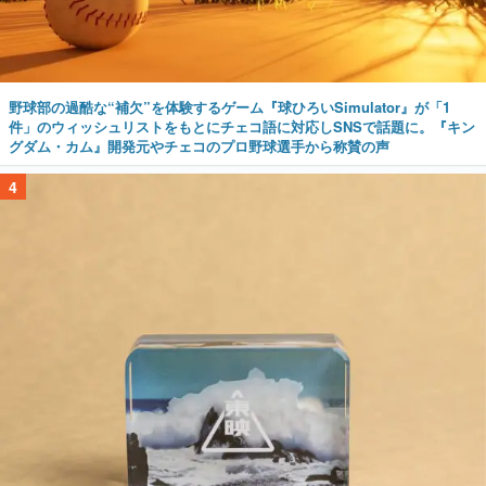
野球部の過酷な“補欠”を体験するゲーム『球ひろいSimulator』が「1
件」のウィッシュリストをもとにチェコ語に対応しSNSで話題に。『キン
グダム・カム』開発元やチェコのプロ野球選手から称賛の声
4