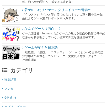
載。約20年の歴史が一望できる決定版！
若ゲのいたり〜ゲームクリエイターの青春〜
『うつヌケ』『ペンと箸』等で知られるマンガ家・田中圭一先
生によるゲーム業界レポートマンガです。
なんでゲームは面白い？
ゲーム開発者・hamatsu氏がゲームの魅力を画面や操作の具体的
な形から解き明かしていく、硬派で骨太な評論連載です。
ゲームが変えた日本語
「経験値」「裏技」「ラスボス」… ゲームにまつわる言葉の起
源や用法の変遷を、コンピューター文化史研究家・タイニーP氏
が徹底調査。
カテゴリ
特集記事
マンガ
女性向け
アプリレビュー