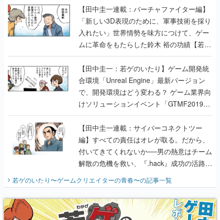
【田中圭一連載：バーチャファイター編】
「新しい3D表現のために、軍事技術を採り
入れたい」世界情勢を味方につけて、ゲー
ムに革命をもたらした鈴木 裕の功績【若ゲ
のいたり】
【田中圭一：若ゲのいたり】ゲーム開発統
合環境「Unreal Engine」最新バージョン
で、開発環境はどう変わる？ ゲーム業界向
けソリューションイベント「GTMF2019」
に行って、より理解を深めよう【PR】
【田中圭一連載：サイバーコネクトツー
編】すべての責任はオレが取る。だから、
付いてきてくれないか──男の熱意はチーム
解散の危機を救い、『.hack』成功の活路を
開く。業界の快男児・松山 洋に流れる血は
若ゲのいたり〜ゲームクリエイターの青春〜
の記事一覧
『少年ジャンプ』色だった【若ゲのいた
り】