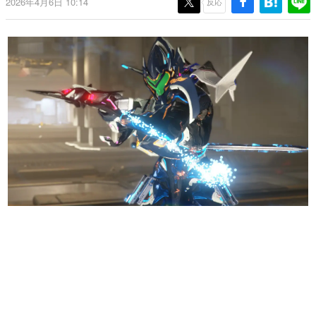
2026年4月6日 10:14
反応
日本のコンテンツ産業やカルチャーに与えた影響を探る企
画です。
日本モバイルゲーム産業史
日本のモバイルゲーム史における主要なトピック・タイト
ルを網羅するほか、開発者へのインタビューや識者による
解説を掲載。約20年の歴史が一望できる決定版！
若ゲのいたり〜ゲームクリエイターの青春〜
『うつヌケ』『ペンと箸』等で知られるマンガ家・田中圭
一先生によるゲーム業界レポートマンガです。
なんでゲームは面白い？
ゲーム開発者・hamatsu氏がゲームの魅力を画面や操作の
具体的な形から解き明かしていく、硬派で骨太な評論連載
です。
ゲームが変えた日本語
「経験値」「裏技」「ラスボス」… ゲームにまつわる言葉
の起源や用法の変遷を、コンピューター文化史研究家・タ
イニーP氏が徹底調査。
カテゴリ
特集記事