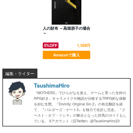
人の財布 ～高畑朋子の場合
～
5%OFF
1,359円
Amazonで購入
編集・ライター
TsushimaHiro
『MOTHER2』でひらがなを覚え、ゲームと育った生粋の
RPG好き。キャラメイクや物語が分岐するTRPG的な体験
を好む生態。『Divinity: Original Sin 2』の有志翻訳を経
て、『バルダーズ・ゲート3』を独力で全訳し完走。『ゴ
ースト・オブ・ツシマ』の舞台となった対馬のガイドもし
ている。 Xアカウント（旧Twitter）@Tsushimahiro23