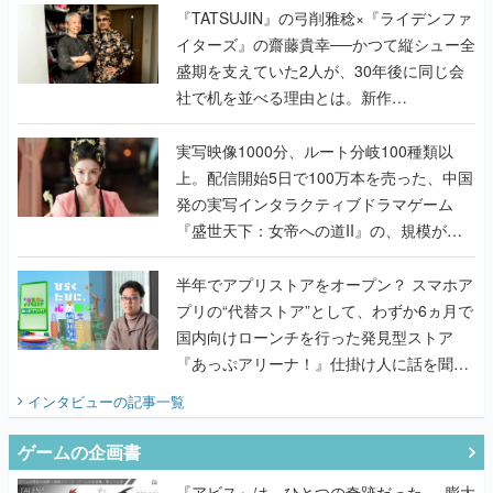
く
『TATSUJIN』の弓削雅稔×『ライデンファ
イターズ』の齋藤貴幸──かつて縦シュー全
盛期を支えていた2人が、30年後に同じ会
社で机を並べる理由とは。新作
『TATSUJIN EXTREME』で初タッグを組
んだレジェンド2人に訊く開発秘話
実写映像1000分、ルート分岐100種類以
上。配信開始5日で100万本を売った、中国
発の実写インタラクティブドラマゲーム
『盛世天下：女帝への道II』の、規模が違
うこだわりをプロデューサーに聞いた
半年でアプリストアをオープン？ スマホア
プリの“代替ストア”として、わずか6ヵ月で
国内向けローンチを行った発見型ストア
『あっぷアリーナ！』仕掛け人に話を聞い
てみた
インタビュー
の記事一覧
ゲームの企画書
『アビス』は、ひとつの奇跡だった──膨大