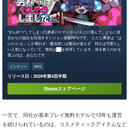
“ぜんめつ”してしまった勇者パーティから1人だけ選んで、ともに迷
宮からの脱出を目指すダンジョン探索RPGです。 ただし勇者は「は
い/いいえ」しか喋れず、魔法使いは魔法が使えず、戦士は可愛らし
い人形になっていて、僧侶は██を崇拝しています。誰を救うのかを
選ぶのは、あなたです。
インディー
RPG
リリース日：2026年第4四半期
Steamストアページ
一方で、同社が基本プレイ無料モデルで13年も運営
を続けられているのは、コスメティックアイテムなど