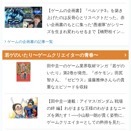
画書】
【ゲームの企画書】『ペルソナ3』を築き
上げたのは反骨心とリスペクトだった。赤
い企画書のもとに集った“愚連隊”がシリー
ズを生まれ変わらせるまで【橋野桂インタ
ビュー】
ゲームの企画書
の記事一覧
若ゲのいたり〜ゲームクリエイターの青春〜
田中圭一のゲーム業界取材マンガ『若ゲの
いたり』第2巻が発売。『ポケモン』田尻
智さん、『ゼビウス』遠藤雅伸さんらの貴
重なエピソードを収録
【田中圭一連載：アイマス/ガンダム 戦場
の絆 編】わがままな王様のわがままなニー
ズを満たす！──小山順一朗が貫く姿勢に、
ゲームクリエイターとしての矜持を見た
【若ゲのいたり最終回】