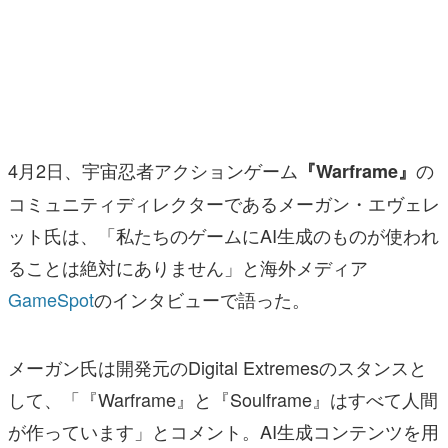
マンガ
女性向け
アプリレビュー
その他
4月2日、宇宙忍者アクションゲーム
の
『Warframe』
コミュニティディレクターであるメーガン・エヴェレ
電ファミニコゲーマーとは？
ット氏は、「私たちのゲームにAI生成のものが使われ
運営：株式会社マレ
ることは絶対にありません」と海外メディア
GameSpot
のインタビューで語った。
メーガン氏は開発元のDigital Extremesのスタンスと
して、「『Warframe』と『Soulframe』はすべて人間
が作っています」とコメント。AI生成コンテンツを用