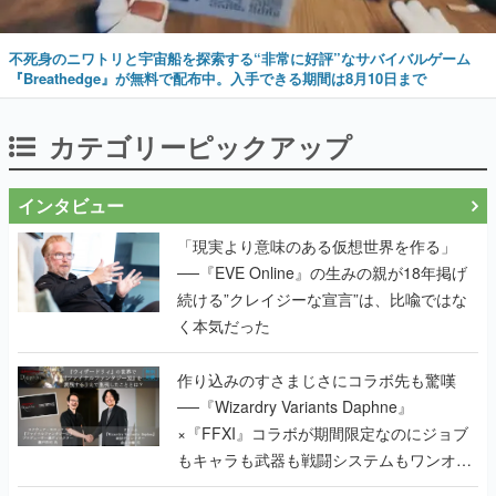
不死身のニワトリと宇宙船を探索する“非常に好評”なサバイバルゲーム
『Breathedge』が無料で配布中。入手できる期間は8月10日まで
カテゴリーピックアップ
インタビュー
「現実より意味のある仮想世界を作る」
──『EVE Online』の生みの親が18年掲げ
続ける”クレイジーな宣言”は、比喩ではな
く本気だった
作り込みのすさまじさにコラボ先も驚嘆
──『Wizardry Variants Daphne』
×『FFXI』コラボが期間限定なのにジョブ
もキャラも武器も戦闘システムもワンオフ
で作り込まれた理由を両ディレクターに聞