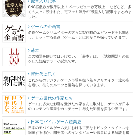
殿堂入り記事
SNS拡散数が数千以上！ ページビュー数万以上！ などなど。多
くの人々に読まれた、電ファミ渾身の“殿堂入り”記事をまとめま
した。
ゲームの企画書
名作ゲームクリエイターの方々に製作時のエピソードをお聞き
し、ヒットする企画（ゲーム）とは何か？を探っていきます。
赫本
この物語を解いてはいけない。『赫本』は、〈試験問題〉の形
をした短編ホラー小説集です。
新世代に訊く
これからのデジタルゲーム市場を担う若きクリエイター達の姿
を追い、彼らのルーツと情熱を探っていきます。
ゲーム世代の作家たち
ゲームに多大な影響を受けた作家さんに取材し、ゲームが日本
のコンテンツ産業やカルチャーに与えた影響を探る企画です。
日本モバイルゲーム産業史
日本のモバイルゲーム史における主要なトピック・タイトルを
網羅するほか、開発者へのインタビューや識者による解説を掲