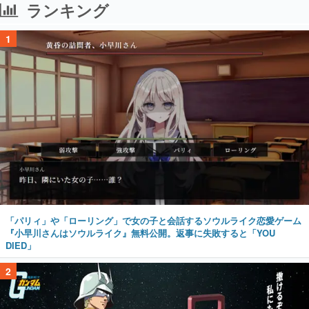
ランキング
1
「パリィ」や「ローリング」で女の子と会話するソウルライク恋愛ゲーム
『小早川さんはソウルライク』無料公開。返事に失敗すると「YOU
DIED」
2