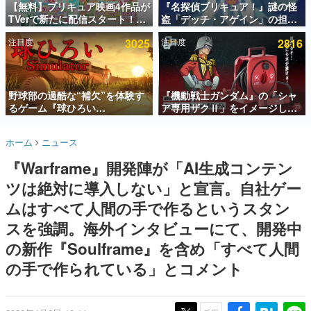
【無料】プリキュア映画4作品が
『名探偵プリキュア！』謎の怪
TVerで新たに配信スタート！な
盗「デッチ・アゲイン」の担当
インタビュー
んと2018年～2024年の映画ほぼ
キャストは天﨑滉平さんと判
注目度
3025
注目度
2816
すべてが見放題に、ぶっちゃけ
明。『Re:ゼロから始める異世
連載・特集一覧
ありえないラインナップ
界生活』オットー役、『ヒプノ
シスマイク』山田三郎役など
殿堂入り記事
SNS拡散数が数千以上！ ページビュー数万以上！ などな
野球部の過酷な“補欠”を体験す
『機動戦士ガンダム』の「シャ
ど。多くの人々に読まれた、電ファミ渾身の“殿堂入り”記
るゲーム『球ひろい
ア専用ザクⅡ」をイメージした
事をまとめました。
Simulator』が「1件」のウィッ
散水ホースリールが予約開始。
シュリストをもとにチェコ語に
本体にはシャアのパーソナルマ
ゲームの企画書
ホーム
ニュース
対応しSNSで話題に。『キング
ークやジオン公国軍のエンブレ
名作ゲームクリエイターの方々に製作時のエピソードをお
聞きし、ヒットする企画（ゲーム）とは何か？を探ってい
ダム・カム』開発元やチェコの
ム、型式番号などを配置
『Warframe』開発陣が「AI生成コンテン
きます。
プロ野球選手から称賛の声
ツは絶対に導入しない」と宣言。自社ゲー
赫本
この物語を解いてはいけない。『赫本』は、〈試験問題〉
ムはすべて人間の手で作るというスタン
の形をした短編ホラー小説集です。
スを強調。海外インタビューにて、開発中
の新作『Soulframe』を含め「すべて人間
新世代に訊く
これからのデジタルゲーム市場を担う若きクリエイター達
の手で作られている」とコメント
の姿を追い、彼らのルーツと情熱を探っていきます。
ゲーム世代の作家たち
ゲームに多大な影響を受けた作家さんに取材し、ゲームが