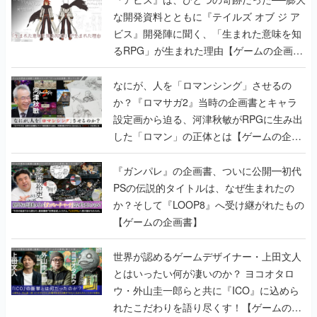
な開発資料とともに『テイルズ オブ ジ ア
ビス』開発陣に聞く、「生まれた意味を知
るRPG」が生まれた理由【ゲームの企画
書】
なにが、人を「ロマンシング」させるの
か？『ロマサガ2』当時の企画書とキャラ
設定画から迫る、河津秋敏がRPGに生み出
した「ロマン」の正体とは【ゲームの企画
書】
『ガンパレ』の企画書、ついに公開━初代
PSの伝説的タイトルは、なぜ生まれたの
か？そして『LOOP8』へ受け継がれたもの
【ゲームの企画書】
世界が認めるゲームデザイナー・上田文人
とはいったい何が凄いのか？ ヨコオタロ
ウ・外山圭一郎らと共に『ICO』に込めら
れたこだわりを語り尽くす！【ゲームの企