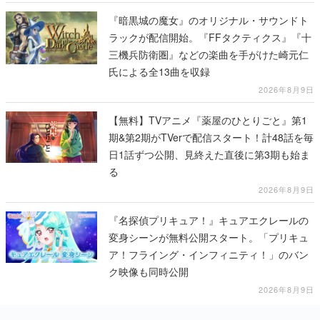
『暗黒城の魔女』のオリジナル・サウンドト
ラックが配信開始。『FFタクティクス』『十
三機兵防衛圏』などの楽曲を手がけた崎元仁
氏による全13曲を収録
2026年8月9日
【無料】TVアニメ『薬屋のひとりごと』第1
期&第2期がTVerで配信スタート！計48話を毎
日1話ずつ公開、見終えた直後に第3期も始ま
る
2026年8月9日
『名探偵プリキュア！』キュアエクレールの
変身シーンが無料公開スタート。「プリキュ
ア！フライング・インフィニティ！」のバン
ク映像も同時公開
2026年8月9日