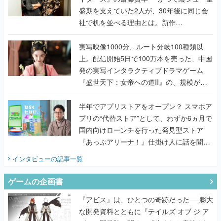
盛期を支えていた2人が、30年後に同じ会
社で机を並べる理由とは。新作
『TATSUJIN EXTREME』で初タッグを組
んだレジェンド2人に訊く開発秘話
実写映像1000分、ルート分岐100種類以
上。配信開始5日で100万本を売った、中国
発の実写インタラクティブドラマゲーム
『盛世天下：女帝への道II』の、規模が違
うこだわりをプロデューサーに聞いた
半年でアプリストアをオープン？ スマホア
プリの“代替ストア”として、わずか6ヵ月で
国内向けローンチを行った発見型ストア
『あっぷアリーナ！』仕掛け人に話を聞い
てみた
インタビュー
の記事一覧
ゲームの企画書
『アビス』は、ひとつの奇跡だった──膨大
な開発資料とともに『テイルズ オブ ジ ア