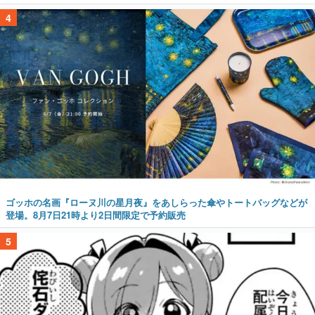
4
ゴッホの名画『ローヌ川の星月夜』をあしらった傘やトートバッグなどが
登場。8月7日21時より2日間限定で予約販売
5