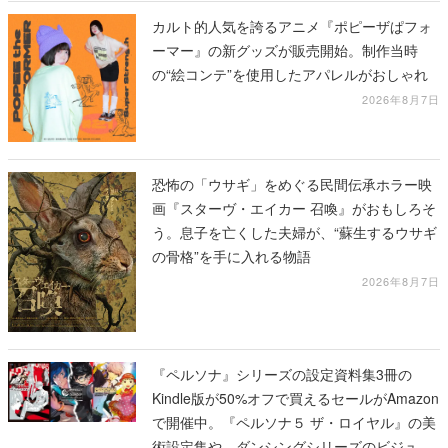
カルト的人気を誇るアニメ『ポピーザぱフォ
ーマー』の新グッズが販売開始。制作当時
の“絵コンテ”を使用したアパレルがおしゃれ
2026年8月7日
恐怖の「ウサギ」をめぐる民間伝承ホラー映
画『スターヴ・エイカー 召喚』がおもしろそ
う。息子を亡くした夫婦が、“蘇生するウサギ
の骨格”を手に入れる物語
2026年8月7日
『ペルソナ』シリーズの設定資料集3冊の
Kindle版が50%オフで買えるセールがAmazon
で開催中。『ペルソナ５ ザ・ロイヤル』の美
術設定集や、ダンシングシリーズのビジュア