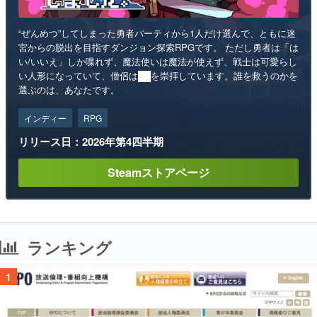
“ぜんめつ”してしまった勇者パーティから1人だけ選んで、ともに迷
宮からの脱出を目指すダンジョン探索RPGです。 ただし勇者は「は
い/いいえ」しか喋れず、魔法使いは魔法が使えず、戦士は可愛らし
い人形になっていて、僧侶は██を崇拝しています。誰を救うのかを
選ぶのは、あなたです。
インディー
RPG
リリース日：2026年第4四半期
Steamストアページ
ランキング
1