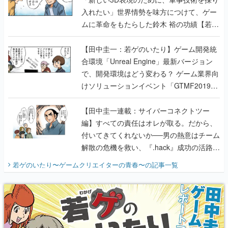
入れたい」世界情勢を味方につけて、ゲー
ムに革命をもたらした鈴木 裕の功績【若ゲ
のいたり】
【田中圭一：若ゲのいたり】ゲーム開発統
合環境「Unreal Engine」最新バージョン
で、開発環境はどう変わる？ ゲーム業界向
けソリューションイベント「GTMF2019」
に行って、より理解を深めよう【PR】
【田中圭一連載：サイバーコネクトツー
編】すべての責任はオレが取る。だから、
付いてきてくれないか──男の熱意はチーム
解散の危機を救い、『.hack』成功の活路を
開く。業界の快男児・松山 洋に流れる血は
若ゲのいたり〜ゲームクリエイターの青春〜
の記事一覧
『少年ジャンプ』色だった【若ゲのいた
り】