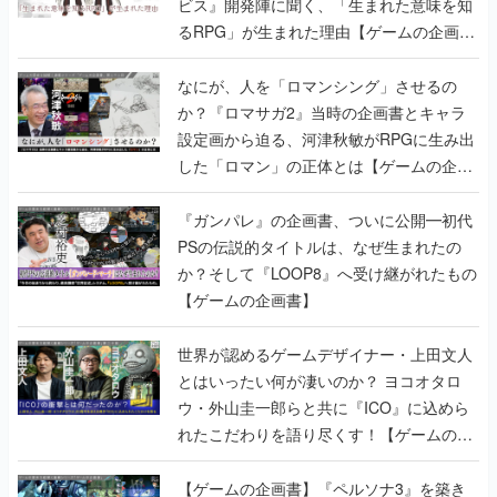
ビス』開発陣に聞く、「生まれた意味を知
るRPG」が生まれた理由【ゲームの企画
書】
なにが、人を「ロマンシング」させるの
か？『ロマサガ2』当時の企画書とキャラ
設定画から迫る、河津秋敏がRPGに生み出
した「ロマン」の正体とは【ゲームの企画
書】
『ガンパレ』の企画書、ついに公開━初代
PSの伝説的タイトルは、なぜ生まれたの
か？そして『LOOP8』へ受け継がれたもの
【ゲームの企画書】
世界が認めるゲームデザイナー・上田文人
とはいったい何が凄いのか？ ヨコオタロ
ウ・外山圭一郎らと共に『ICO』に込めら
れたこだわりを語り尽くす！【ゲームの企
画書】
【ゲームの企画書】『ペルソナ3』を築き