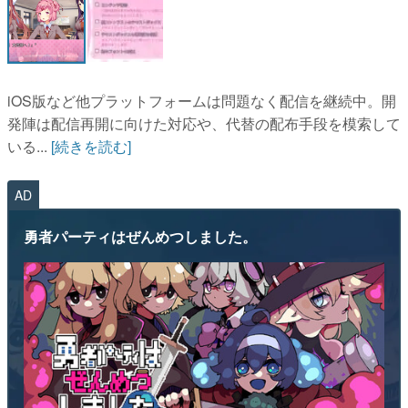
マンガ
女性向け
iOS版など他プラットフォームは問題なく配信を継続中。開
アプリレビュー
発陣は配信再開に向けた対応や、代替の配布手段を模索して
その他
いる...
[続きを読む]
電ファミニコゲーマーとは？
AD
運営：株式会社マレ
勇者パーティはぜんめつしました。