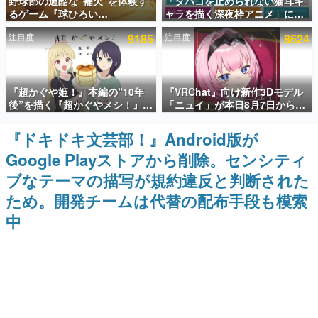
野球部の過酷な“補欠”を体験す
「タバコを止められない猫耳キ
るゲーム『球ひろい
ャラを描く深夜枠アニメ」に視
インタビュー
Simulator』が「1件」のウィッ
聴者の一部から批判意見。違法
注目度
9185
注目度
8624
シュリストをもとにチェコ語に
薬物の使用と思しき描写も含め
連載・特集一覧
対応しSNSで話題に。『キング
て、BPOが議論を交わす
ダム・カム』開発元やチェコの
プロ野球選手から称賛の声
殿堂入り記事
『超かぐや姫！』本編の“10年
『VRChat』向け新作3Dモデル
SNS拡散数が数千以上！ ページビュー数万以上！ などな
ど。多くの人々に読まれた、電ファミ渾身の“殿堂入り”記
後”を描く『超かぐやメシ！』
「ニュイ」が本日8月7日から
事をまとめました。
Web連載決定。新たなWebマン
BOOTHにて発売。瞳に光る星
ガレーベル「ビビビコミック」
や感情豊かな表情が、小悪魔か
『ドキドキ文芸部！』Android版が
ゲームの企画書
にて特別話が掲載スタート、あ
わいい
名作ゲームクリエイターの方々に製作時のエピソードをお
Google Playストアから削除。センシティ
のお話には…まだ続きがある！
聞きし、ヒットする企画（ゲーム）とは何か？を探ってい
きます。
ブなテーマの描写が規約違反と判断された
赫本
ため。開発チームは代替の配布手段も模索
この物語を解いてはいけない。『赫本』は、〈試験問題〉
中
の形をした短編ホラー小説集です。
新世代に訊く
これからのデジタルゲーム市場を担う若きクリエイター達
の姿を追い、彼らのルーツと情熱を探っていきます。
ゲーム世代の作家たち
ゲームに多大な影響を受けた作家さんに取材し、ゲームが