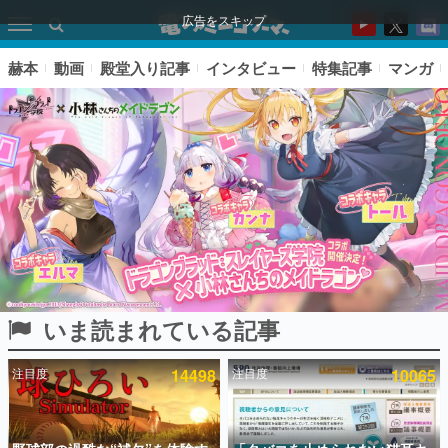
広告をスキップ
赫本
動画
殿堂入り記事
インタビュー
特集記事
マンガ
いま読まれている記事
ピックアップ
注目度
14498
注目度
10065
電ファミのいま読まれている記事ランキング
アプリセール情報