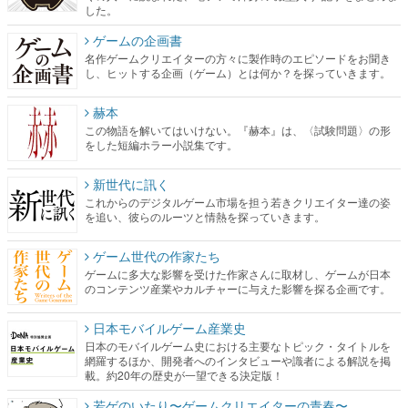
した。
ゲームの企画書
名作ゲームクリエイターの方々に製作時のエピソードをお聞き
し、ヒットする企画（ゲーム）とは何か？を探っていきます。
赫本
この物語を解いてはいけない。『赫本』は、〈試験問題〉の形
をした短編ホラー小説集です。
新世代に訊く
これからのデジタルゲーム市場を担う若きクリエイター達の姿
を追い、彼らのルーツと情熱を探っていきます。
ゲーム世代の作家たち
ゲームに多大な影響を受けた作家さんに取材し、ゲームが日本
のコンテンツ産業やカルチャーに与えた影響を探る企画です。
日本モバイルゲーム産業史
日本のモバイルゲーム史における主要なトピック・タイトルを
網羅するほか、開発者へのインタビューや識者による解説を掲
載。約20年の歴史が一望できる決定版！
若ゲのいたり〜ゲームクリエイターの青春〜