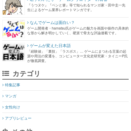
『うつヌケ』『ペンと箸』等で知られるマンガ家・田中圭一先
生によるゲーム業界レポートマンガです。
なんでゲームは面白い？
ゲーム開発者・hamatsu氏がゲームの魅力を画面や操作の具体的
な形から解き明かしていく、硬派で骨太な評論連載です。
ゲームが変えた日本語
「経験値」「裏技」「ラスボス」… ゲームにまつわる言葉の起
源や用法の変遷を、コンピューター文化史研究家・タイニーP氏
が徹底調査。
カテゴリ
特集記事
マンガ
女性向け
アプリレビュー