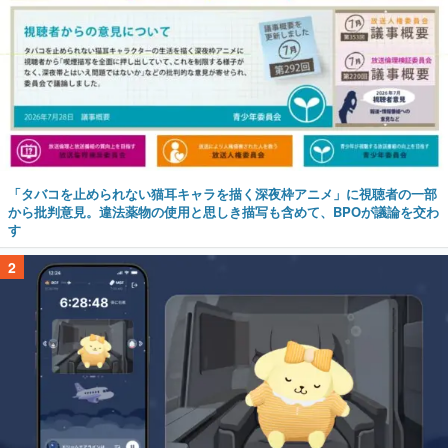
「タバコを止められない猫耳キャラを描く深夜枠アニメ」に視聴者の一部
から批判意見。違法薬物の使用と思しき描写も含めて、BPOが議論を交わ
す
2