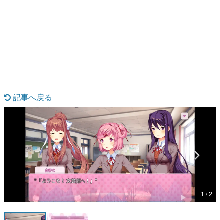
日本のコンテンツ産業やカルチャーに与えた影響を探る企
画です。
日本モバイルゲーム産業史
日本のモバイルゲーム史における主要なトピック・タイト
ルを網羅するほか、開発者へのインタビューや識者による
解説を掲載。約20年の歴史が一望できる決定版！
若ゲのいたり〜ゲームクリエイターの青春〜
『うつヌケ』『ペンと箸』等で知られるマンガ家・田中圭
一先生によるゲーム業界レポートマンガです。
記事へ戻る
なんでゲームは面白い？
ゲーム開発者・hamatsu氏がゲームの魅力を画面や操作の
具体的な形から解き明かしていく、硬派で骨太な評論連載
です。
ゲームが変えた日本語
「経験値」「裏技」「ラスボス」… ゲームにまつわる言葉
の起源や用法の変遷を、コンピューター文化史研究家・タ
イニーP氏が徹底調査。
カテゴリ
1 / 2
特集記事