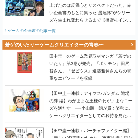
上げたのは反骨心とリスペクトだった。赤
い企画書のもとに集った“愚連隊”がシリー
ズを生まれ変わらせるまで【橋野桂インタ
ビュー】
ゲームの企画書
の記事一覧
若ゲのいたり〜ゲームクリエイターの青春〜
田中圭一のゲーム業界取材マンガ『若ゲの
いたり』第2巻が発売。『ポケモン』田尻
智さん、『ゼビウス』遠藤雅伸さんらの貴
重なエピソードを収録
【田中圭一連載：アイマス/ガンダム 戦場
の絆 編】わがままな王様のわがままなニー
ズを満たす！──小山順一朗が貫く姿勢に、
ゲームクリエイターとしての矜持を見た
【若ゲのいたり最終回】
【田中圭一連載：バーチャファイター編】
「新しい3D表現のために、軍事技術を採り