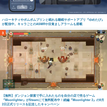
ハローキティやポムポムプリンと眠れる睡眠サポートアプリ『ゆめたび』
が配信中。キャラごとのASMRや目覚ましアラームも搭載
3
【無料】ダンジョン探索で手に入れたものを自分の店で売るゲーム
『Moonlighter』がSteamにて無料配布中！続編『Moonlighter 2』の9月
2日正式リリースを記念したキャンペーン