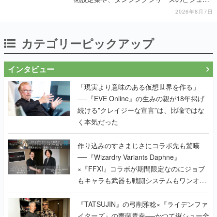
ル資料集が対象に
2026年8月7日
カテゴリーピックアップ
インタビュー
「現実より意味のある仮想世界を作る」
──『EVE Online』の生みの親が18年掲げ
続ける”クレイジーな宣言”は、比喩ではな
く本気だった
作り込みのすさまじさにコラボ先も驚嘆
──『Wizardry Variants Daphne』
×『FFXI』コラボが期間限定なのにジョブ
もキャラも武器も戦闘システムもワンオフ
で作り込まれた理由を両ディレクターに聞
く
『TATSUJIN』の弓削雅稔×『ライデンファ
イターズ』の齋藤貴幸──かつて縦シュー全