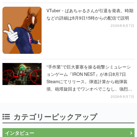
VTuber・ばあちゃるさんが引退を発表。時期
などの詳細は8月9日15時からの配信で説明
2026年8月7日
“手作業”で巨大要塞を操る砲撃シミュレーシ
ョンゲーム『IRON NEST』が本日8月7日
Steamにてリリース。弾道計算から砲弾装
填、砲塔旋回までワンオペでこなし、強烈な
一撃をブチかませるロマンある作品
2026年8月7日
カテゴリーピックアップ
インタビュー