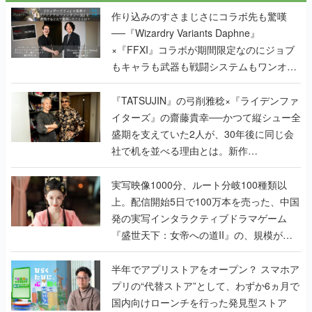
作り込みのすさまじさにコラボ先も驚嘆
──『Wizardry Variants Daphne』
×『FFXI』コラボが期間限定なのにジョブ
もキャラも武器も戦闘システムもワンオフ
で作り込まれた理由を両ディレクターに聞
く
『TATSUJIN』の弓削雅稔×『ライデンファ
イターズ』の齋藤貴幸──かつて縦シュー全
盛期を支えていた2人が、30年後に同じ会
社で机を並べる理由とは。新作
『TATSUJIN EXTREME』で初タッグを組
んだレジェンド2人に訊く開発秘話
実写映像1000分、ルート分岐100種類以
上。配信開始5日で100万本を売った、中国
発の実写インタラクティブドラマゲーム
『盛世天下：女帝への道II』の、規模が違
うこだわりをプロデューサーに聞いた
半年でアプリストアをオープン？ スマホア
プリの“代替ストア”として、わずか6ヵ月で
国内向けローンチを行った発見型ストア