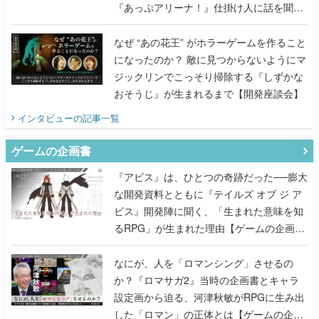
『あっぷアリーナ！』仕掛け人に話を聞い
てみた
なぜ “あの花王” がホラーゲームを作ること
になったのか？ 敵に見つからないようにマ
ジックリンでこっそり掃除する『しずかな
おそうじ』が生まれるまで【開発座談会】
インタビュー
の記事一覧
ゲームの企画書
『アビス』は、ひとつの奇跡だった──膨大
な開発資料とともに『テイルズ オブ ジ ア
ビス』開発陣に聞く、「生まれた意味を知
るRPG」が生まれた理由【ゲームの企画
書】
なにが、人を「ロマンシング」させるの
か？『ロマサガ2』当時の企画書とキャラ
設定画から迫る、河津秋敏がRPGに生み出
した「ロマン」の正体とは【ゲームの企画