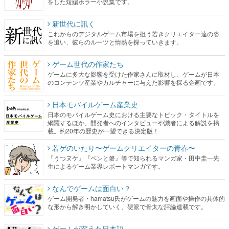
をした短編ホラー小説集です。
新世代に訊く
これからのデジタルゲーム市場を担う若きクリエイター達の姿
を追い、彼らのルーツと情熱を探っていきます。
ゲーム世代の作家たち
ゲームに多大な影響を受けた作家さんに取材し、ゲームが日本
のコンテンツ産業やカルチャーに与えた影響を探る企画です。
日本モバイルゲーム産業史
日本のモバイルゲーム史における主要なトピック・タイトルを
網羅するほか、開発者へのインタビューや識者による解説を掲
載。約20年の歴史が一望できる決定版！
若ゲのいたり〜ゲームクリエイターの青春〜
『うつヌケ』『ペンと箸』等で知られるマンガ家・田中圭一先
生によるゲーム業界レポートマンガです。
なんでゲームは面白い？
ゲーム開発者・hamatsu氏がゲームの魅力を画面や操作の具体的
な形から解き明かしていく、硬派で骨太な評論連載です。
ゲームが変えた日本語