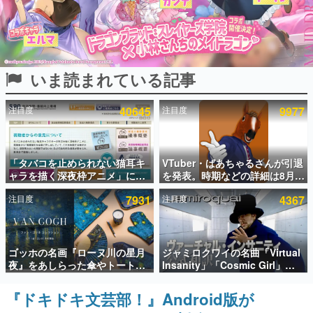
インタビュー
連載・特集一覧
いま読まれている記事
殿堂入り記事
SNS拡散数が数千以上！ ページビュー数万以上！ などな
ど。多くの人々に読まれた、電ファミ渾身の“殿堂入り”記
注目度
40645
注目度
9977
事をまとめました。
ゲームの企画書
名作ゲームクリエイターの方々に製作時のエピソードをお
聞きし、ヒットする企画（ゲーム）とは何か？を探ってい
「タバコを止められない猫耳キ
VTuber・ばあちゃるさんが引退
きます。
ャラを描く深夜枠アニメ」に視
を発表。時期などの詳細は8月9
聴者の一部から批判意見。違法
日15時からの配信で説明
赫本
注目度
7931
注目度
4367
薬物の使用と思しき描写も含め
この物語を解いてはいけない。『赫本』は、〈試験問題〉
て、BPOが議論を交わす
の形をした短編ホラー小説集です。
新世代に訊く
ゴッホの名画『ローヌ川の星月
ジャミロクワイの名曲「Virtual
これからのデジタルゲーム市場を担う若きクリエイター達
夜』をあしらった傘やトートバ
Insanity」「Cosmic Girl」
の姿を追い、彼らのルーツと情熱を探っていきます。
ッグなどが登場。8月7日21時よ
「Canned Heat」公式日本語字
り2日間限定で予約販売
幕付きMVがいきなり公開！
『ドキドキ文芸部！』Android版が
ゲーム世代の作家たち
「SUMMER SONIC 2026」での
ゲームに多大な影響を受けた作家さんに取材し、ゲームが