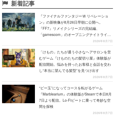
新着記事
『ファイナルファンタジーⅦ リベレーショ
ン』の新映像が8月26日早朝に公開へ。
『FF7』リメイクシリーズの完結編、
「gamescom」のオープニングナイトライブ
にてディレクターの浜口直樹氏が登壇する予
2026年8月7日
定
「けもの」たちが通う小さなヘアサロンを営
むゲーム『けものたちの髪切り屋』体験版が
配信開始。悩みを持ったお客様と会話を交わ
し“本当に望んでる髪型”を見つけ出す
2026年8月7日
“ビー玉”になってコースを転がるゲーム
『Marblearium』の体験版がSteamで本日8月
7日より配信。Lo-Fiビートに乗って奇妙な空
間を探検
2026年8月7日