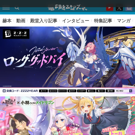
広告をスキップ
赫本
動画
殿堂入り記事
インタビュー
特集記事
マンガ
ピックアップ
電ファミのいま読まれている記事ランキング
アプリセール情報