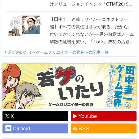
けソリューションイベント「GTMF2019」
に行って、より理解を深めよう【PR】
【田中圭一連載：サイバーコネクトツー
編】すべての責任はオレが取る。だから、
付いてきてくれないか──男の熱意はチーム
解散の危機を救い、『.hack』成功の活路を
開く。業界の快男児・松山 洋に流れる血は
若ゲのいたり〜ゲームクリエイターの青春〜
の記事一覧
『少年ジャンプ』色だった【若ゲのいた
り】
X
Youtube
Discord
RSS