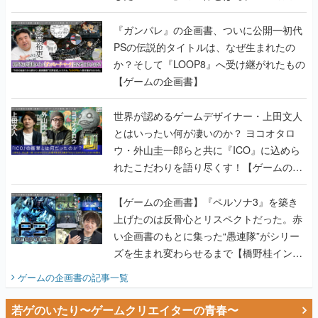
書】
『ガンパレ』の企画書、ついに公開━初代
PSの伝説的タイトルは、なぜ生まれたの
か？そして『LOOP8』へ受け継がれたもの
【ゲームの企画書】
世界が認めるゲームデザイナー・上田文人
とはいったい何が凄いのか？ ヨコオタロ
ウ・外山圭一郎らと共に『ICO』に込めら
れたこだわりを語り尽くす！【ゲームの企
画書】
【ゲームの企画書】『ペルソナ3』を築き
上げたのは反骨心とリスペクトだった。赤
い企画書のもとに集った“愚連隊”がシリー
ズを生まれ変わらせるまで【橋野桂インタ
ビュー】
ゲームの企画書
の記事一覧
若ゲのいたり〜ゲームクリエイターの青春〜