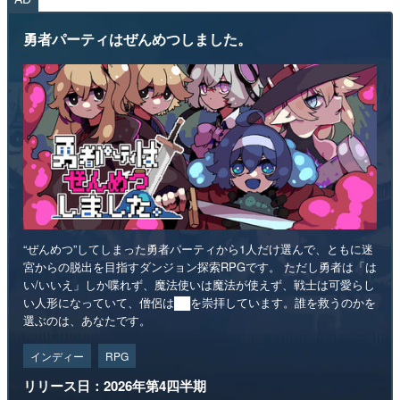
勇者パーティはぜんめつしました。
“ぜんめつ”してしまった勇者パーティから1人だけ選んで、ともに迷
宮からの脱出を目指すダンジョン探索RPGです。 ただし勇者は「は
い/いいえ」しか喋れず、魔法使いは魔法が使えず、戦士は可愛らし
い人形になっていて、僧侶は██を崇拝しています。誰を救うのかを
選ぶのは、あなたです。
インディー
RPG
リリース日：2026年第4四半期