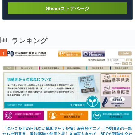
Steamストアページ
ランキング
1
「タバコを止められない猫耳キャラを描く深夜枠アニメ」に視聴者の一部
から批判意見。違法薬物の使用と思しき描写も含めて、BPOが議論を交わ