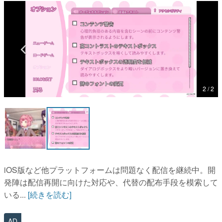
マンガ
女性向け
アプリレビュー
その他
2 / 2
電ファミニコゲーマーとは？
運営：株式会社マレ
iOS版など他プラットフォームは問題なく配信を継続中。開
発陣は配信再開に向けた対応や、代替の配布手段を模索して
いる...
[続きを読む]
AD