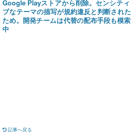
Google Playストアから削除。センシティ
9年ぶりとなる日本公演を記念し
日本のコンテンツ産業やカルチャーに与えた影響を探る企
て
ブなテーマの描写が規約違反と判断された
画です。
ため。開発チームは代替の配布手段も模索
日本モバイルゲーム産業史
日本のモバイルゲーム史における主要なトピック・タイト
中
ルを網羅するほか、開発者へのインタビューや識者による
解説を掲載。約20年の歴史が一望できる決定版！
若ゲのいたり〜ゲームクリエイターの青春〜
『うつヌケ』『ペンと箸』等で知られるマンガ家・田中圭
一先生によるゲーム業界レポートマンガです。
なんでゲームは面白い？
ゲーム開発者・hamatsu氏がゲームの魅力を画面や操作の
具体的な形から解き明かしていく、硬派で骨太な評論連載
です。
ゲームが変えた日本語
「経験値」「裏技」「ラスボス」… ゲームにまつわる言葉
の起源や用法の変遷を、コンピューター文化史研究家・タ
イニーP氏が徹底調査。
カテゴリ
記事へ戻る
特集記事