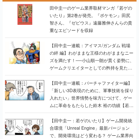
田中圭一のゲーム業界取材マンガ『若ゲの
いたり』第2巻が発売。『ポケモン』田尻
智さん、『ゼビウス』遠藤雅伸さんらの貴
重なエピソードを収録
【田中圭一連載：アイマス/ガンダム 戦場
の絆 編】わがままな王様のわがままなニー
ズを満たす！──小山順一朗が貫く姿勢に、
ゲームクリエイターとしての矜持を見た
【若ゲのいたり最終回】
【田中圭一連載：バーチャファイター編】
「新しい3D表現のために、軍事技術を採り
入れたい」世界情勢を味方につけて、ゲー
ムに革命をもたらした鈴木 裕の功績【若ゲ
のいたり】
【田中圭一：若ゲのいたり】ゲーム開発統
合環境「Unreal Engine」最新バージョン
で、開発環境はどう変わる？ ゲーム業界向