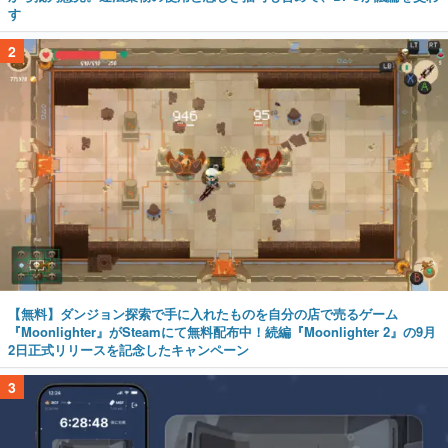
す
2
【無料】ダンジョン探索で手に入れたものを自分の店で売るゲーム
『Moonlighter』がSteamにて無料配布中！続編『Moonlighter 2』の9月
2日正式リリースを記念したキャンペーン
3