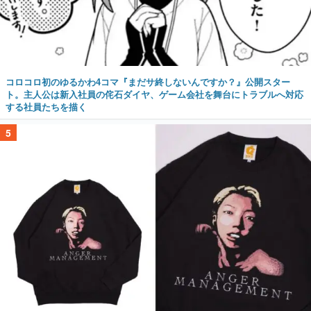
コロコロ初のゆるかわ4コマ『まだサ終しないんですか？』公開スター
ト。主人公は新入社員の侘石ダイヤ、ゲーム会社を舞台にトラブルへ対応
する社員たちを描く
5