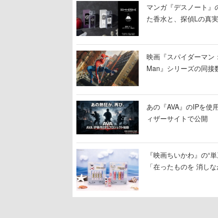
マンガ『デスノート』
た香水と、探偵Lの真
映画『スパイダーマン：ブラ
Man』シリーズの同接数
あの『AVA』のIPを
ィザーサイトで公開
『映画ちいかわ』の“単
「在ったものを 消しな