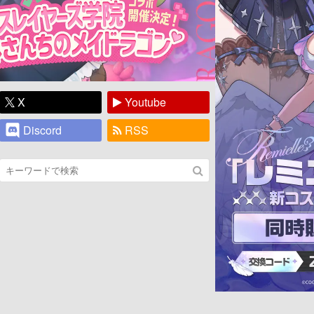
X
Youtube
Discord
RSS