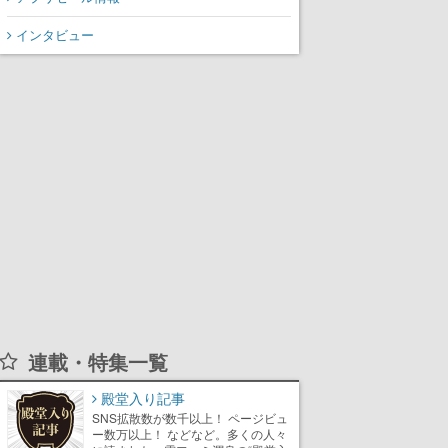
インタビュー
連載・特集一覧
殿堂入り記事
SNS拡散数が数千以上！ ページビュ
ー数万以上！ などなど。多くの人々