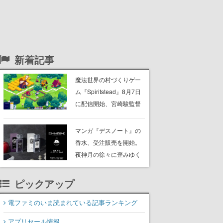
新着記事
魔法世界の村づくりゲー
ム『Spiritstead』8月7日
に配信開始、宮崎駿監督
の映画作品に影響を受け
る。魔法の精霊たちと力
マンガ『デスノート』の
を合わせ、村人たちを率
香水、受注販売を開始。
いて美しい村を作る
夜神月の徐々に歪みゆく
正義感を表現した香水
と、探偵Lの真実を追求す
ピックアップ
る姿をイメージした2種の
フレグランスに
電ファミのいま読まれている記事ランキング
アプリセール情報