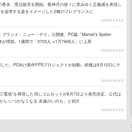
の香水、受注販売を開始。夜神月の徐々に歪みゆく正義感を表現し
実を追求する姿をイメージした2種のフレグランスに
2026年8月6日
ンド・ニュー・デイ』公開後、PC版『Marvel’s Spider-
が増加。1週間で「3703人→1万7606人」に上昇
2026年8月6日
使用した、PC向け新作FPSプロジェクトが始動。続報は8月12日にテ
2026年8月6日
三電池”を再現した消しゴムセットが8月7日より発売決定。公式は
がら いつかなくなる 永遠のいのち」と紹介
2026年8月6日