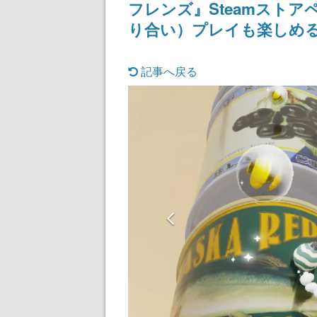
フレンズ』Steamスト
記念したキャン
り合い）プレイも楽しめ
記事へ戻る