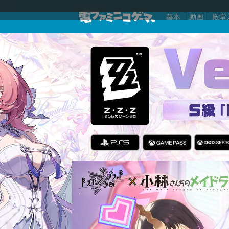
赫本
動画
殿堂