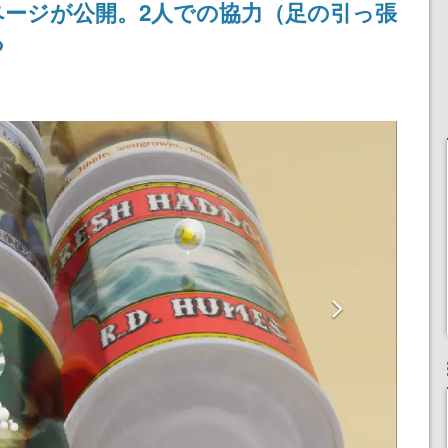
アページが公開。2人での協力（足の引っ張
ペーン
けにリリース予定
る