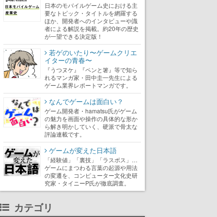
日本のモバイルゲーム史における主
要なトピック・タイトルを網羅する
ほか、開発者へのインタビューや識
者による解説を掲載。約20年の歴史
が一望できる決定版！
若ゲのいたり〜ゲームクリエ
イターの青春〜
『うつヌケ』『ペンと箸』等で知ら
れるマンガ家・田中圭一先生による
ゲーム業界レポートマンガです。
なんでゲームは面白い？
ゲーム開発者・hamatsu氏がゲーム
の魅力を画面や操作の具体的な形か
ら解き明かしていく、硬派で骨太な
評論連載です。
ゲームが変えた日本語
「経験値」「裏技」「ラスボス」…
ゲームにまつわる言葉の起源や用法
の変遷を、コンピューター文化史研
究家・タイニーP氏が徹底調査。
カテゴリ