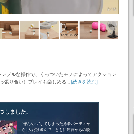
2 / 12
シンプルな操作で、くっついたモノによってアクション
っ張り合い）プレイも楽しめる...
[続きを読む]
つしました。
“ぜんめつ”してしまった勇者パーティか
ら1人だけ選んで、ともに迷宮からの脱