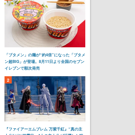
「ブタメン」の麺が“約4倍”になった「ブタメ
ン超BIG」が登場。8月11日より全国のセブン
イレブンで順次発売
2
『ファイアーエムブレム 万紫千紅』“真の主