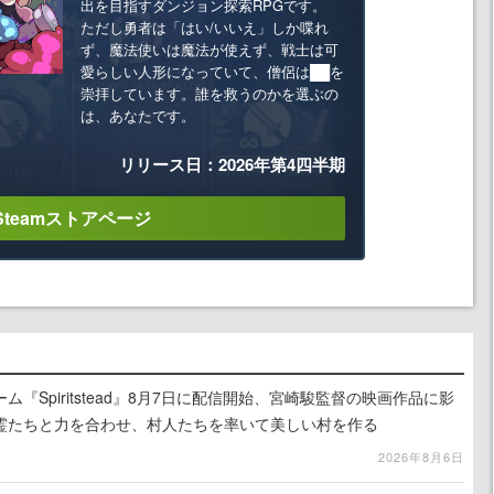
出を目指すダンジョン探索RPGです。
ただし勇者は「はい/いいえ」しか喋れ
ず、魔法使いは魔法が使えず、戦士は可
愛らしい人形になっていて、僧侶は██を
崇拝しています。誰を救うのかを選ぶの
は、あなたです。
リリース日：2026年第4四半期
Steamストアページ
『Spiritstead』8月7日に配信開始、宮崎駿監督の映画作品に影
霊たちと力を合わせ、村人たちを率いて美しい村を作る
2026年8月6日