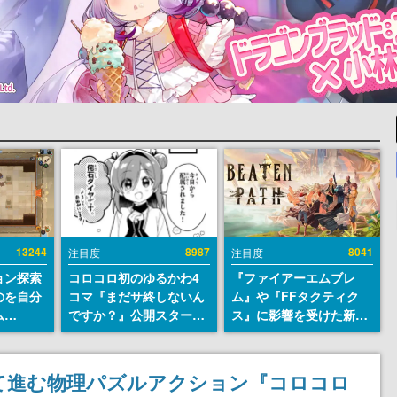
13244
8987
8041
注目度
注目度
ョン探索
コロコロ初のゆるかわ4
『ファイアーエムブレ
のを自分
コマ『まだサ終しないん
ム』や『FFタクティク
ム
ですか？』公開スター
ス』に影響を受けた新作
r』が
ト。主人公は新入社員の
戦略RPG『Beaten
配布中！
侘石ダイヤ、ゲーム会社
Path』2027年に発売
er 2』
を舞台にトラブルへ対応
へ。PC（Steam）、
て進む物理パズルアクション『コロコロ
リースを
する社員たちを描く
PS5、Xbox、Switch向