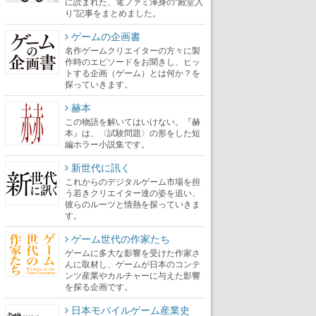
に読まれた、電ファミ渾身の“殿堂入
り”記事をまとめました。
ゲームの企画書
名作ゲームクリエイターの方々に製
作時のエピソードをお聞きし、ヒッ
トする企画（ゲーム）とは何か？を
探っていきます。
赫本
この物語を解いてはいけない。『赫
本』は、〈試験問題〉の形をした短
編ホラー小説集です。
新世代に訊く
これからのデジタルゲーム市場を担
う若きクリエイター達の姿を追い、
彼らのルーツと情熱を探っていきま
す。
ゲーム世代の作家たち
ゲームに多大な影響を受けた作家さ
んに取材し、ゲームが日本のコンテ
ンツ産業やカルチャーに与えた影響
を探る企画です。
日本モバイルゲーム産業史