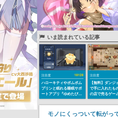
いま読まれている記事
18128
注目度
注目度
ハローキティやポムポム
【無料】ダンジ
プリンと眠れる睡眠サポ
で手に入れたも
ートアプリ『ゆめたび』
の店で売るゲー
が配信中。キャラごとの
『Moonlighte
ASMRや目覚ましアラー
Steamにて無料
ムも搭載
続編『Moonlight
モノにくっついて転がっ
の9月2日正式リ