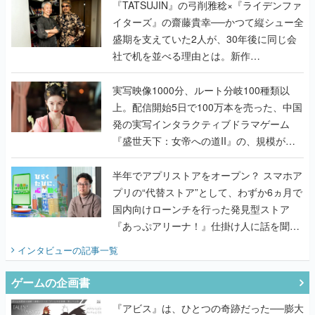
く
『TATSUJIN』の弓削雅稔×『ライデンファ
イターズ』の齋藤貴幸──かつて縦シュー全
盛期を支えていた2人が、30年後に同じ会
社で机を並べる理由とは。新作
『TATSUJIN EXTREME』で初タッグを組
んだレジェンド2人に訊く開発秘話
実写映像1000分、ルート分岐100種類以
上。配信開始5日で100万本を売った、中国
発の実写インタラクティブドラマゲーム
『盛世天下：女帝への道II』の、規模が違
うこだわりをプロデューサーに聞いた
半年でアプリストアをオープン？ スマホア
プリの“代替ストア”として、わずか6ヵ月で
国内向けローンチを行った発見型ストア
『あっぷアリーナ！』仕掛け人に話を聞い
てみた
インタビュー
の記事一覧
ゲームの企画書
『アビス』は、ひとつの奇跡だった──膨大