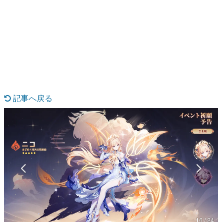
日本のコンテンツ産業やカルチャーに与えた影響を探る企
画です。
日本モバイルゲーム産業史
日本のモバイルゲーム史における主要なトピック・タイト
ルを網羅するほか、開発者へのインタビューや識者による
解説を掲載。約20年の歴史が一望できる決定版！
若ゲのいたり〜ゲームクリエイターの青春〜
『うつヌケ』『ペンと箸』等で知られるマンガ家・田中圭
一先生によるゲーム業界レポートマンガです。
記事へ戻る
なんでゲームは面白い？
ゲーム開発者・hamatsu氏がゲームの魅力を画面や操作の
具体的な形から解き明かしていく、硬派で骨太な評論連載
です。
ゲームが変えた日本語
「経験値」「裏技」「ラスボス」… ゲームにまつわる言葉
の起源や用法の変遷を、コンピューター文化史研究家・タ
イニーP氏が徹底調査。
カテゴリ
16 / 24
特集記事