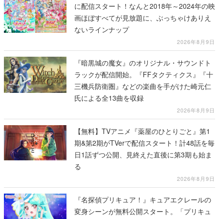
に配信スタート！なんと2018年～2024年の映
画ほぼすべてが見放題に、ぶっちゃけありえ
ないラインナップ
2026年8月9日
『暗黒城の魔女』のオリジナル・サウンドト
ラックが配信開始。『FFタクティクス』『十
三機兵防衛圏』などの楽曲を手がけた崎元仁
氏による全13曲を収録
2026年8月9日
【無料】TVアニメ『薬屋のひとりごと』第1
期&第2期がTVerで配信スタート！計48話を毎
日1話ずつ公開、見終えた直後に第3期も始ま
る
2026年8月9日
『名探偵プリキュア！』キュアエクレールの
変身シーンが無料公開スタート。「プリキュ