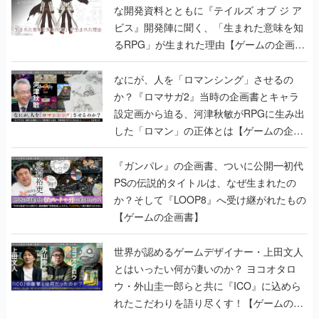
な開発資料とともに『テイルズ オブ ジ ア
ビス』開発陣に聞く、「生まれた意味を知
るRPG」が生まれた理由【ゲームの企画
書】
なにが、人を「ロマンシング」させるの
か？『ロマサガ2』当時の企画書とキャラ
設定画から迫る、河津秋敏がRPGに生み出
した「ロマン」の正体とは【ゲームの企画
書】
『ガンパレ』の企画書、ついに公開━初代
PSの伝説的タイトルは、なぜ生まれたの
か？そして『LOOP8』へ受け継がれたもの
【ゲームの企画書】
世界が認めるゲームデザイナー・上田文人
とはいったい何が凄いのか？ ヨコオタロ
ウ・外山圭一郎らと共に『ICO』に込めら
れたこだわりを語り尽くす！【ゲームの企