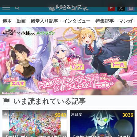
広告をスキップ
赫本
動画
殿堂入り記事
インタビュー
特集記事
マンガ
いま読まれている記事
ピックアップ
注目度
9240
注目度
3036
電ファミのいま読まれている記事ランキング
アプリセール情報