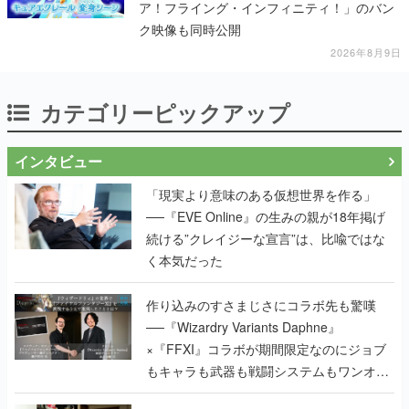
ア！フライング・インフィニティ！」のバン
ク映像も同時公開
2026年8月9日
カテゴリーピックアップ
インタビュー
「現実より意味のある仮想世界を作る」
──『EVE Online』の生みの親が18年掲げ
続ける”クレイジーな宣言”は、比喩ではな
く本気だった
作り込みのすさまじさにコラボ先も驚嘆
──『Wizardry Variants Daphne』
×『FFXI』コラボが期間限定なのにジョブ
もキャラも武器も戦闘システムもワンオフ
で作り込まれた理由を両ディレクターに聞