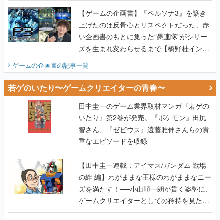
画書】
【ゲームの企画書】『ペルソナ3』を築き
上げたのは反骨心とリスペクトだった。赤
い企画書のもとに集った“愚連隊”がシリー
ズを生まれ変わらせるまで【橋野桂インタ
ビュー】
ゲームの企画書
の記事一覧
若ゲのいたり〜ゲームクリエイターの青春〜
田中圭一のゲーム業界取材マンガ『若ゲの
いたり』第2巻が発売。『ポケモン』田尻
智さん、『ゼビウス』遠藤雅伸さんらの貴
重なエピソードを収録
【田中圭一連載：アイマス/ガンダム 戦場
の絆 編】わがままな王様のわがままなニー
ズを満たす！──小山順一朗が貫く姿勢に、
ゲームクリエイターとしての矜持を見た
【若ゲのいたり最終回】