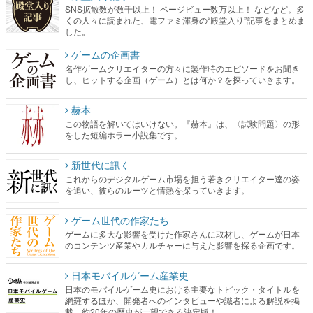
SNS拡散数が数千以上！ ページビュー数万以上！ などなど。多
くの人々に読まれた、電ファミ渾身の“殿堂入り”記事をまとめま
した。
ゲームの企画書
名作ゲームクリエイターの方々に製作時のエピソードをお聞き
し、ヒットする企画（ゲーム）とは何か？を探っていきます。
赫本
この物語を解いてはいけない。『赫本』は、〈試験問題〉の形
をした短編ホラー小説集です。
新世代に訊く
これからのデジタルゲーム市場を担う若きクリエイター達の姿
を追い、彼らのルーツと情熱を探っていきます。
ゲーム世代の作家たち
ゲームに多大な影響を受けた作家さんに取材し、ゲームが日本
のコンテンツ産業やカルチャーに与えた影響を探る企画です。
日本モバイルゲーム産業史
日本のモバイルゲーム史における主要なトピック・タイトルを
網羅するほか、開発者へのインタビューや識者による解説を掲
載。約20年の歴史が一望できる決定版！