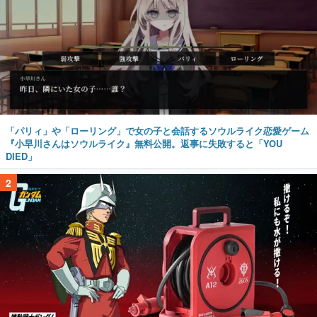
「パリィ」や「ローリング」で女の子と会話するソウルライク恋愛ゲーム
『小早川さんはソウルライク』無料公開。返事に失敗すると「YOU
DIED」
2