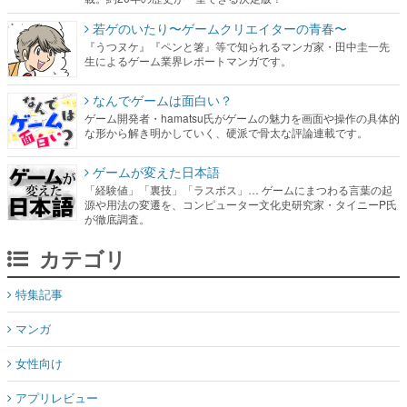
若ゲのいたり〜ゲームクリエイターの青春〜
『うつヌケ』『ペンと箸』等で知られるマンガ家・田中圭一先
生によるゲーム業界レポートマンガです。
なんでゲームは面白い？
ゲーム開発者・hamatsu氏がゲームの魅力を画面や操作の具体的
な形から解き明かしていく、硬派で骨太な評論連載です。
ゲームが変えた日本語
「経験値」「裏技」「ラスボス」… ゲームにまつわる言葉の起
源や用法の変遷を、コンピューター文化史研究家・タイニーP氏
が徹底調査。
カテゴリ
特集記事
マンガ
女性向け
アプリレビュー