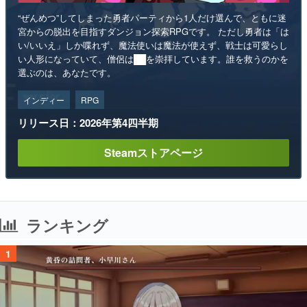
“ぜんめつ”してしまった勇者パーティから1人だけ選んで、ともに迷
宮からの脱出を目指すダンジョン探索RPGです。 ただし勇者は「は
い/いいえ」しか喋れず、魔法使いは魔法が使えず、戦士は可愛らし
い人形になっていて、僧侶は██を崇拝しています。誰を救うのかを
選ぶのは、あなたです。
インディー
RPG
リリース日：2026年第4四半期
Steamストアページ
ランキング
1