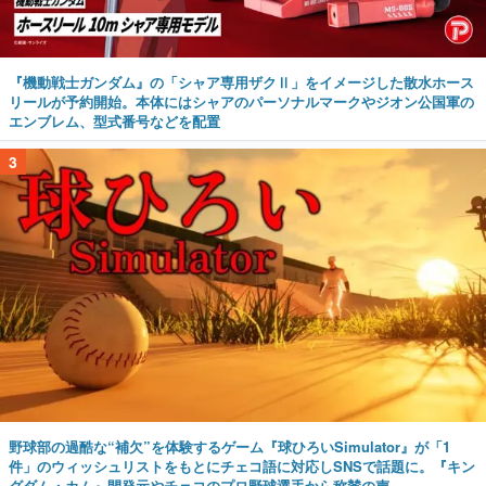
『機動戦士ガンダム』の「シャア専用ザクⅡ」をイメージした散水ホース
リールが予約開始。本体にはシャアのパーソナルマークやジオン公国軍の
エンブレム、型式番号などを配置
3
野球部の過酷な“補欠”を体験するゲーム『球ひろいSimulator』が「1
件」のウィッシュリストをもとにチェコ語に対応しSNSで話題に。『キン
グダム・カム』開発元やチェコのプロ野球選手から称賛の声