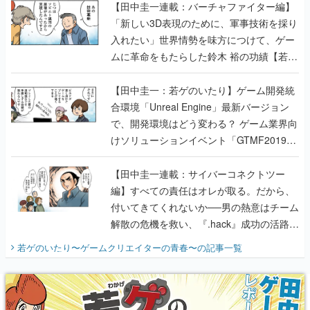
【田中圭一連載：バーチャファイター編】
「新しい3D表現のために、軍事技術を採り
入れたい」世界情勢を味方につけて、ゲー
ムに革命をもたらした鈴木 裕の功績【若ゲ
のいたり】
【田中圭一：若ゲのいたり】ゲーム開発統
合環境「Unreal Engine」最新バージョン
で、開発環境はどう変わる？ ゲーム業界向
けソリューションイベント「GTMF2019」
に行って、より理解を深めよう【PR】
【田中圭一連載：サイバーコネクトツー
編】すべての責任はオレが取る。だから、
付いてきてくれないか──男の熱意はチーム
解散の危機を救い、『.hack』成功の活路を
開く。業界の快男児・松山 洋に流れる血は
若ゲのいたり〜ゲームクリエイターの青春〜
の記事一覧
『少年ジャンプ』色だった【若ゲのいた
り】