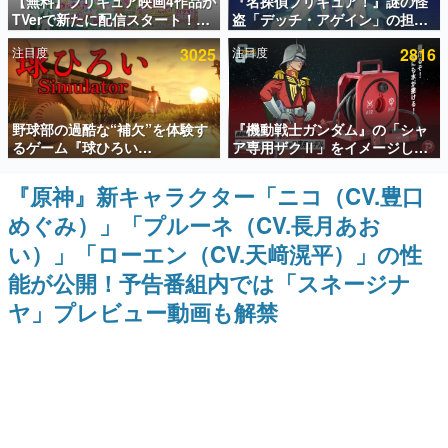
【無料】プリキュア映画4作品が
『名探偵プリキュア！』謎の怪
TVerで新たに配信スタート！な
盗「デッチ・アゲイン」の担当
インタビュー
んと2018年～2024年の映画ほぼ
キャストは天﨑滉平さんと判
注目度
3025
注目度
2816
すべてが見放題に、ぶっちゃけ
明。『Re:ゼロから始める異世
連載・特集一覧
ありえないラインナップ
界生活』オットー役、『ヒプノ
シスマイク』山田三郎役など
殿堂入り記事
野球部の過酷な“補欠”を体験す
『機動戦士ガンダム』の「シャ
SNS拡散数が数千以上！ ページビュー数万以上！ などな
ど。多くの人々に読まれた、電ファミ渾身の“殿堂入り”記
るゲーム『球ひろい
ア専用ザクⅡ」をイメージした
事をまとめました。
Simulator』が「1件」のウィッ
散水ホースリールが予約開始。
シュリストをもとにチェコ語に
本体にはシャアのパーソナルマ
『原神』新キャラクター「ニコ（CV.豊口
ゲームの企画書
対応しSNSで話題に。『キング
ークやジオン公国軍のエンブレ
名作ゲームクリエイターの方々に製作時のエピソードをお
めぐみ）」「プルーネ（CV.長月あお
ダム・カム』開発元やチェコの
ム、型式番号などを配置
聞きし、ヒットする企画（ゲーム）とは何か？を探ってい
プロ野球選手から称賛の声
きます。
い）」「ローエン（CV.天﨑滉平）」の性
赫本
能が公開！予告番組内では「スネージナ
この物語を解いてはいけない。『赫本』は、〈試験問題〉
ヤ」プレビュー動画も解禁
の形をした短編ホラー小説集です。
新世代に訊く
これからのデジタルゲーム市場を担う若きクリエイター達
の姿を追い、彼らのルーツと情熱を探っていきます。
ゲーム世代の作家たち
ゲームに多大な影響を受けた作家さんに取材し、ゲームが