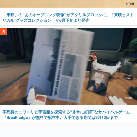
「東映」の“あのオープニング映像”がアクリルブロックに。「東映ヒスト
リカル グッズコレクション」が8月下旬より発売
5
不死身のニワトリと宇宙船を探索する“非常に好評”なサバイバルゲーム
『Breathedge』が無料で配布中。入手できる期間は8月10日まで