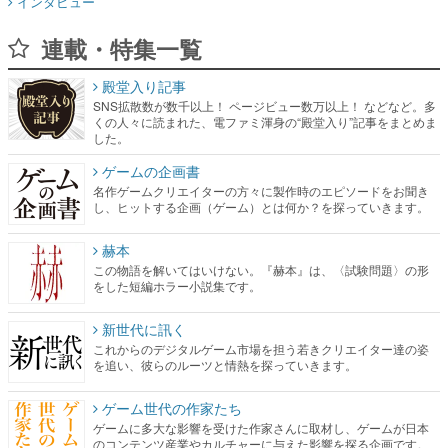
インタビュー
連載・特集一覧
殿堂入り記事
SNS拡散数が数千以上！ ページビュー数万以上！ などなど。多
くの人々に読まれた、電ファミ渾身の“殿堂入り”記事をまとめま
した。
ゲームの企画書
名作ゲームクリエイターの方々に製作時のエピソードをお聞き
し、ヒットする企画（ゲーム）とは何か？を探っていきます。
赫本
この物語を解いてはいけない。『赫本』は、〈試験問題〉の形
をした短編ホラー小説集です。
新世代に訊く
これからのデジタルゲーム市場を担う若きクリエイター達の姿
を追い、彼らのルーツと情熱を探っていきます。
ゲーム世代の作家たち
ゲームに多大な影響を受けた作家さんに取材し、ゲームが日本
のコンテンツ産業やカルチャーに与えた影響を探る企画です。