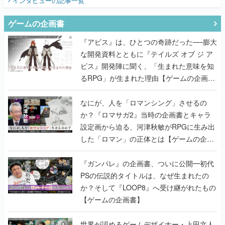
インタビュー
の記事一覧
ゲームの企画書
『アビス』は、ひとつの奇跡だった──膨大
な開発資料とともに『テイルズ オブ ジ ア
ビス』開発陣に聞く、「生まれた意味を知
るRPG」が生まれた理由【ゲームの企画
書】
なにが、人を「ロマンシング」させるの
か？『ロマサガ2』当時の企画書とキャラ
設定画から迫る、河津秋敏がRPGに生み出
した「ロマン」の正体とは【ゲームの企画
書】
『ガンパレ』の企画書、ついに公開━初代
PSの伝説的タイトルは、なぜ生まれたの
か？そして『LOOP8』へ受け継がれたもの
【ゲームの企画書】
世界が認めるゲームデザイナー・上田文人