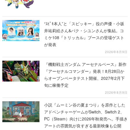
“ｽﾋﾟｷ本人”と「スピッキー」役の声優・小坂
井祐莉絵さん&パク・シユンさんが集結。コ
ミケ108『トリッカル』ブースの登場ゲスト
が発表
2026年8月9日
『機動戦士ガンダム アーセナルベース』新作
『アーセナルコマンダー』発表！8月28日か
らオープンベータテスト開催、2027年2月下
旬に稼働予定
2026年8月9日
小説『ムーミン谷の夏まつり』を原作とした
アドベンチャーゲームがSwitch、Switch 2、
PC（Steam）向けに2026年秋発売へ。手描き
アートの雰囲気が良すぎる最新映像も公開