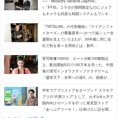
──『Wizardry Variants Daphne』
×『FFXI』コラボが期間限定なのにジョブ
もキャラも武器も戦闘システムもワンオフ
で作り込まれた理由を両ディレクターに聞
く
『TATSUJIN』の弓削雅稔×『ライデンファ
イターズ』の齋藤貴幸──かつて縦シュー全
盛期を支えていた2人が、30年後に同じ会
社で机を並べる理由とは。新作
『TATSUJIN EXTREME』で初タッグを組
んだレジェンド2人に訊く開発秘話
実写映像1000分、ルート分岐100種類以
上。配信開始5日で100万本を売った、中国
発の実写インタラクティブドラマゲーム
『盛世天下：女帝への道II』の、規模が違
うこだわりをプロデューサーに聞いた
半年でアプリストアをオープン？ スマホア
プリの“代替ストア”として、わずか6ヵ月で
国内向けローンチを行った発見型ストア
『あっぷアリーナ！』仕掛け人に話を聞い
てみた