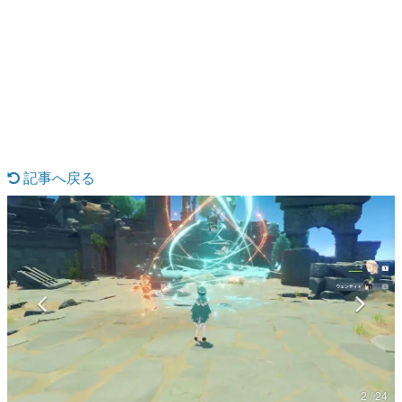
日本のコンテンツ産業やカルチャーに与えた影響を探る企
画です。
日本モバイルゲーム産業史
日本のモバイルゲーム史における主要なトピック・タイト
ルを網羅するほか、開発者へのインタビューや識者による
解説を掲載。約20年の歴史が一望できる決定版！
若ゲのいたり〜ゲームクリエイターの青春〜
『うつヌケ』『ペンと箸』等で知られるマンガ家・田中圭
一先生によるゲーム業界レポートマンガです。
記事へ戻る
なんでゲームは面白い？
ゲーム開発者・hamatsu氏がゲームの魅力を画面や操作の
具体的な形から解き明かしていく、硬派で骨太な評論連載
です。
ゲームが変えた日本語
「経験値」「裏技」「ラスボス」… ゲームにまつわる言葉
の起源や用法の変遷を、コンピューター文化史研究家・タ
イニーP氏が徹底調査。
カテゴリ
2 / 24
特集記事