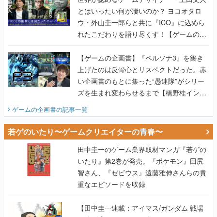
とはいったい何が凄いのか？ ヨコオタロ
ウ・外山圭一郎らと共に『ICO』に込めら
れたこだわりを語り尽くす！【ゲームの企
画書】
【ゲームの企画書】『ペルソナ3』を築き
上げたのは反骨心とリスペクトだった。赤
い企画書のもとに集った“愚連隊”がシリー
ズを生まれ変わらせるまで【橋野桂インタ
ビュー】
ゲームの企画書
の記事一覧
若ゲのいたり〜ゲームクリエイターの青春〜
田中圭一のゲーム業界取材マンガ『若ゲの
いたり』第2巻が発売。『ポケモン』田尻
智さん、『ゼビウス』遠藤雅伸さんらの貴
重なエピソードを収録
【田中圭一連載：アイマス/ガンダム 戦場