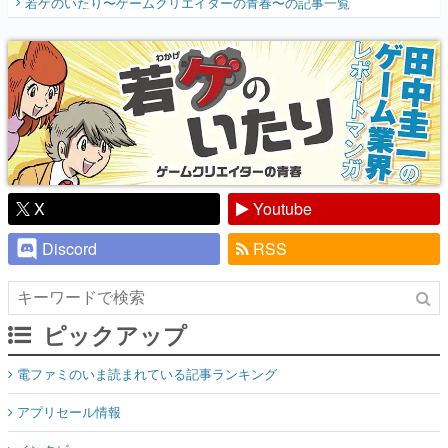
若ゲのいたり〜ゲームクリエイターの青春〜
の記事一覧
『少年ジャンプ』色だった【若ゲのいた
り】
X
Youtube
Discord
RSS
ピックアップ
電ファミのいま読まれている記事ランキング
アプリセール情報