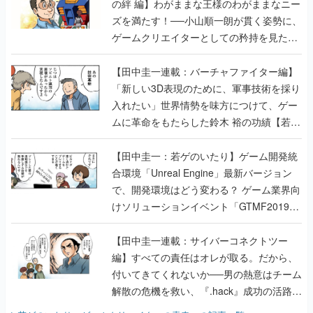
の絆 編】わがままな王様のわがままなニー
ズを満たす！──小山順一朗が貫く姿勢に、
ゲームクリエイターとしての矜持を見た
【若ゲのいたり最終回】
【田中圭一連載：バーチャファイター編】
「新しい3D表現のために、軍事技術を採り
入れたい」世界情勢を味方につけて、ゲー
ムに革命をもたらした鈴木 裕の功績【若ゲ
のいたり】
【田中圭一：若ゲのいたり】ゲーム開発統
合環境「Unreal Engine」最新バージョン
で、開発環境はどう変わる？ ゲーム業界向
けソリューションイベント「GTMF2019」
に行って、より理解を深めよう【PR】
【田中圭一連載：サイバーコネクトツー
編】すべての責任はオレが取る。だから、
付いてきてくれないか──男の熱意はチーム
解散の危機を救い、『.hack』成功の活路を
開く。業界の快男児・松山 洋に流れる血は