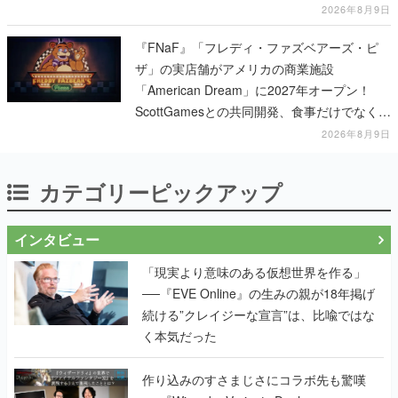
2026年8月9日
『FNaF』「フレディ・ファズベアーズ・ピ
ザ」の実店舗がアメリカの商業施設
「American Dream」に2027年オープン！
ScottGamesとの共同開発、食事だけでなくス
テージショーや没入型のホラー体験も楽しめ
2026年8月9日
る
カテゴリーピックアップ
インタビュー
「現実より意味のある仮想世界を作る」
──『EVE Online』の生みの親が18年掲げ
続ける”クレイジーな宣言”は、比喩ではな
く本気だった
作り込みのすさまじさにコラボ先も驚嘆