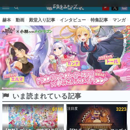
広告をスキップ
赫本
動画
殿堂入り記事
インタビュー
特集記事
マンガ
いま読まれている記事
ピックアップ
注目度
6116
注目度
3223
電ファミのいま読まれている記事ランキング
アプリセール情報