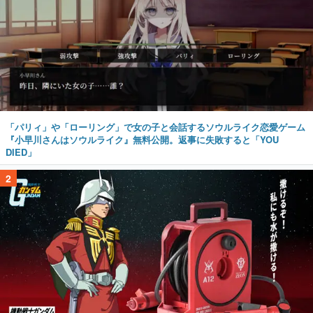
「パリィ」や「ローリング」で女の子と会話するソウルライク恋愛ゲーム
『小早川さんはソウルライク』無料公開。返事に失敗すると「YOU
DIED」
2