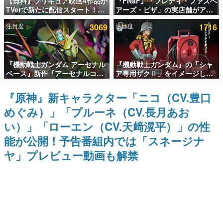
【無料】プリキュア映画4作品が
『FNaF』「フレディ・ファズベ
TVerで新たに配信スタート！な
アーズ・ピザ」の実店舗がアメ
インタビュー
んと2018年～2024年の映画ほぼ
リカの商業施設「American
注目度
3069
注目度
1716
すべてが見放題に、ぶっちゃけ
Dream」に2027年オープン！
連載・特集一覧
ありえないラインナップ
ScottGamesとの共同開発、食
事だけでなくステージショーや
没入型のホラー体験も楽しめる
殿堂入り記事
『機動戦士ガンダム アーセナル
『機動戦士ガンダム』の「シャ
SNS拡散数が数千以上！ ページビュー数万以上！ などな
ど。多くの人々に読まれた、電ファミ渾身の“殿堂入り”記
ベース』新作『アーセナルコマ
ア専用ザクⅡ」をイメージした
事をまとめました。
ンダー』発表！8月28日からオ
散水ホースリールが予約開始。
ープンベータテスト開催、2027
本体にはシャアのパーソナルマ
『原神』新キャラクター「ニコ（CV.豊口
ゲームの企画書
年2月下旬に稼働予定
ークやジオン公国軍のエンブレ
名作ゲームクリエイターの方々に製作時のエピソードをお
めぐみ）」「プルーネ（CV.長月あお
ム、型式番号などを配置
聞きし、ヒットする企画（ゲーム）とは何か？を探ってい
きます。
い）」「ローエン（CV.天﨑滉平）」の性
赫本
能が公開！予告番組内では「スネージナ
この物語を解いてはいけない。『赫本』は、〈試験問題〉
ヤ」プレビュー動画も解禁
の形をした短編ホラー小説集です。
新世代に訊く
これからのデジタルゲーム市場を担う若きクリエイター達
の姿を追い、彼らのルーツと情熱を探っていきます。
ゲーム世代の作家たち
ゲームに多大な影響を受けた作家さんに取材し、ゲームが