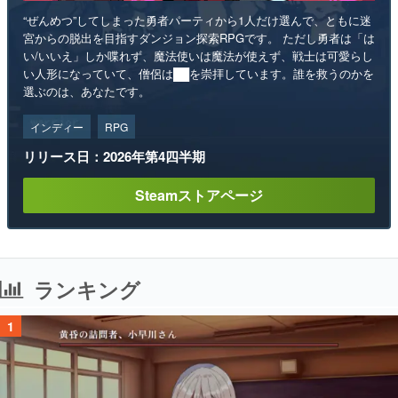
“ぜんめつ”してしまった勇者パーティから1人だけ選んで、ともに迷
宮からの脱出を目指すダンジョン探索RPGです。 ただし勇者は「は
い/いいえ」しか喋れず、魔法使いは魔法が使えず、戦士は可愛らし
い人形になっていて、僧侶は██を崇拝しています。誰を救うのかを
選ぶのは、あなたです。
インディー
RPG
リリース日：2026年第4四半期
Steamストアページ
ランキング
1