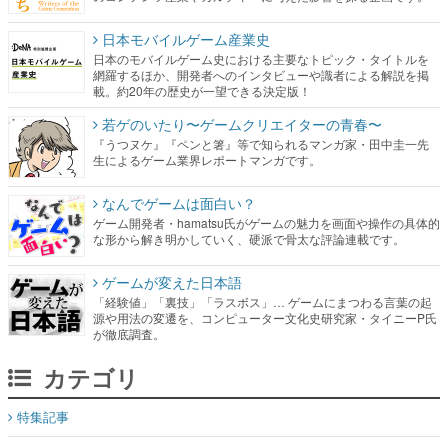
日本モバイルゲーム産業史
日本のモバイルゲーム史における主要なトピック・タイトルを
網羅するほか、開発者へのインタビューや識者による解説を掲
載。約20年の歴史が一望できる決定版！
若ゲのいたり〜ゲームクリエイターの青春〜
『うつヌケ』『ペンと箸』等で知られるマンガ家・田中圭一先
生によるゲーム業界レポートマンガです。
なんでゲームは面白い？
ゲーム開発者・hamatsu氏がゲームの魅力を画面や操作の具体的
な形から解き明かしていく、硬派で骨太な評論連載です。
ゲームが変えた日本語
「経験値」「裏技」「ラスボス」… ゲームにまつわる言葉の起
源や用法の変遷を、コンピューター文化史研究家・タイニーP氏
が徹底調査。
カテゴリ
特集記事