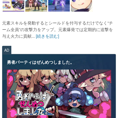
元素スキルを発動するとシールドを付与するだけでなく“チ
ーム全員”の攻撃力をアップ。元素爆発では定期的に追撃を
与え火力に貢献...
[続きを読む]
AD
勇者パーティはぜんめつしました。