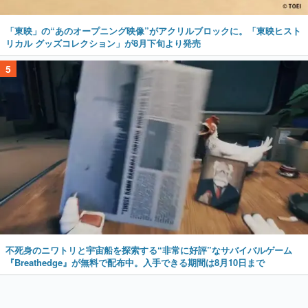
「東映」の“あのオープニング映像”がアクリルブロックに。「東映ヒスト
リカル グッズコレクション」が8月下旬より発売
5
不死身のニワトリと宇宙船を探索する“非常に好評”なサバイバルゲーム
『Breathedge』が無料で配布中。入手できる期間は8月10日まで