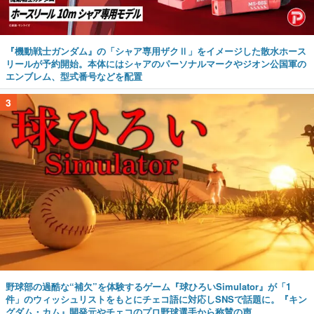
『機動戦士ガンダム』の「シャア専用ザクⅡ」をイメージした散水ホース
リールが予約開始。本体にはシャアのパーソナルマークやジオン公国軍の
エンブレム、型式番号などを配置
3
野球部の過酷な“補欠”を体験するゲーム『球ひろいSimulator』が「1
件」のウィッシュリストをもとにチェコ語に対応しSNSで話題に。『キン
グダム・カム』開発元やチェコのプロ野球選手から称賛の声