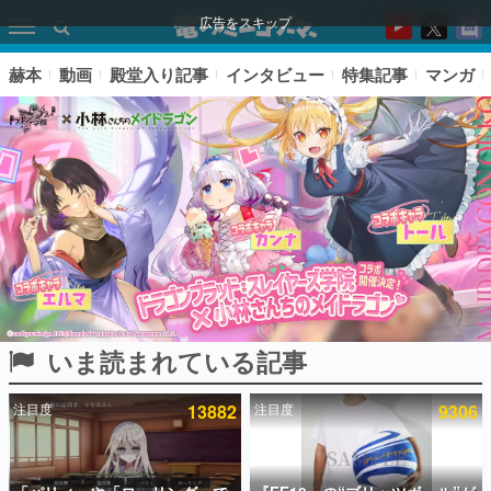
広告をスキップ
赫本
動画
殿堂入り記事
インタビュー
特集記事
マンガ
いま読まれている記事
ピックアップ
注目度
13882
注目度
9306
電ファミのいま読まれている記事ランキング
アプリセール情報