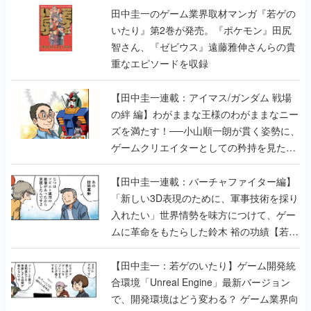
田中圭一のゲーム業界取材マンガ『若ゲの
いたり』第2巻が発売。『ポケモン』田尻
智さん、『ゼビウス』遠藤雅伸さんらの貴
重なエピソードを収録
【田中圭一連載：アイマス/ガンダム 戦場
の絆 編】わがままな王様のわがままなニー
ズを満たす！──小山順一朗が貫く姿勢に、
ゲームクリエイターとしての矜持を見た
【若ゲのいたり最終回】
【田中圭一連載：バーチャファイター編】
「新しい3D表現のために、軍事技術を採り
入れたい」世界情勢を味方につけて、ゲー
ムに革命をもたらした鈴木 裕の功績【若ゲ
のいたり】
【田中圭一：若ゲのいたり】ゲーム開発統
合環境「Unreal Engine」最新バージョン
で、開発環境はどう変わる？ ゲーム業界向