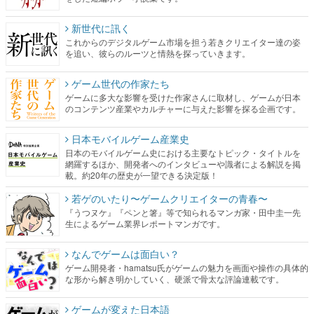
新世代に訊く
これからのデジタルゲーム市場を担う若きクリエイター達の姿
を追い、彼らのルーツと情熱を探っていきます。
ゲーム世代の作家たち
ゲームに多大な影響を受けた作家さんに取材し、ゲームが日本
のコンテンツ産業やカルチャーに与えた影響を探る企画です。
日本モバイルゲーム産業史
日本のモバイルゲーム史における主要なトピック・タイトルを
網羅するほか、開発者へのインタビューや識者による解説を掲
載。約20年の歴史が一望できる決定版！
若ゲのいたり〜ゲームクリエイターの青春〜
『うつヌケ』『ペンと箸』等で知られるマンガ家・田中圭一先
生によるゲーム業界レポートマンガです。
なんでゲームは面白い？
ゲーム開発者・hamatsu氏がゲームの魅力を画面や操作の具体的
な形から解き明かしていく、硬派で骨太な評論連載です。
ゲームが変えた日本語