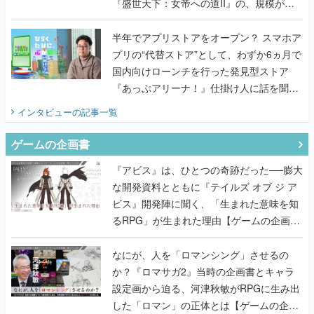
『盛世天下：女帝への道II』の、規模が違
うこだわりをプロデューサーに聞いた
半年でアプリストアをオープン？ スマホア
プリの“代替ストア”として、わずか6ヵ月で
国内向けローンチを行った発見型ストア
『あっぷアリーナ！』仕掛け人に話を聞い
てみた
インタビュー
の記事一覧
ゲームの企画書
『アビス』は、ひとつの奇跡だった──膨大
な開発資料とともに『テイルズ オブ ジ ア
ビス』開発陣に聞く、「生まれた意味を知
るRPG」が生まれた理由【ゲームの企画
書】
なにが、人を「ロマンシング」させるの
か？『ロマサガ2』当時の企画書とキャラ
設定画から迫る、河津秋敏がRPGに生み出
した「ロマン」の正体とは【ゲームの企画