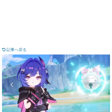
日本のコンテンツ産業やカルチャーに与えた影響を探る企
画です。
日本モバイルゲーム産業史
日本のモバイルゲーム史における主要なトピック・タイト
ルを網羅するほか、開発者へのインタビューや識者による
解説を掲載。約20年の歴史が一望できる決定版！
若ゲのいたり〜ゲームクリエイターの青春〜
『うつヌケ』『ペンと箸』等で知られるマンガ家・田中圭
一先生によるゲーム業界レポートマンガです。
記事へ戻る
なんでゲームは面白い？
ゲーム開発者・hamatsu氏がゲームの魅力を画面や操作の
具体的な形から解き明かしていく、硬派で骨太な評論連載
です。
ゲームが変えた日本語
「経験値」「裏技」「ラスボス」… ゲームにまつわる言葉
の起源や用法の変遷を、コンピューター文化史研究家・タ
イニーP氏が徹底調査。
カテゴリ
4 / 24
特集記事