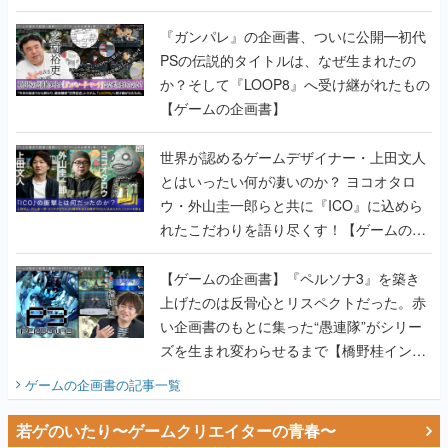
書】
『ガンパレ』の企画書、ついに公開━初代
PSの伝説的タイトルは、なぜ生まれたの
か？そして『LOOP8』へ受け継がれたもの
【ゲームの企画書】
世界が認めるゲームデザイナー・上田文人
とはいったい何が凄いのか？ ヨコオタロ
ウ・外山圭一郎らと共に『ICO』に込めら
れたこだわりを語り尽くす！【ゲームの企
画書】
【ゲームの企画書】『ペルソナ3』を築き
上げたのは反骨心とリスペクトだった。赤
い企画書のもとに集った“愚連隊”がシリー
ズを生まれ変わらせるまで【橋野桂インタ
ビュー】
ゲームの企画書
の記事一覧
若ゲのいたり〜ゲームクリエイターの青春〜