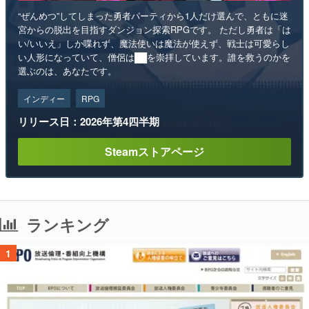
“ぜんめつ”してしまった勇者パーティから1人だけ選んで、ともに迷
宮からの脱出を目指すダンジョン探索RPGです。 ただし勇者は「は
い/いいえ」しか喋れず、魔法使いは魔法が使えず、戦士は可愛らし
い人形になっていて、僧侶は██を崇拝しています。誰を救うのかを
選ぶのは、あなたです。
インディー
RPG
リリース日：2026年第4四半期
Steamストアページ
ランキング
1