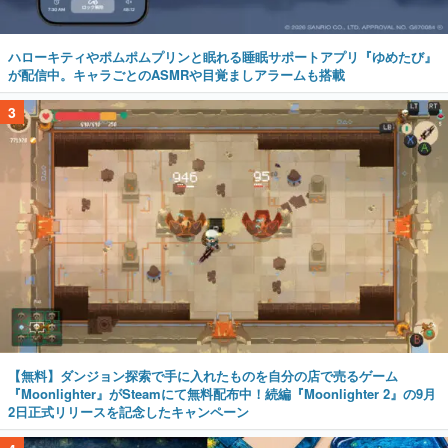
ハローキティやポムポムプリンと眠れる睡眠サポートアプリ『ゆめたび』
が配信中。キャラごとのASMRや目覚ましアラームも搭載
3
【無料】ダンジョン探索で手に入れたものを自分の店で売るゲーム
『Moonlighter』がSteamにて無料配布中！続編『Moonlighter 2』の9月
2日正式リリースを記念したキャンペーン