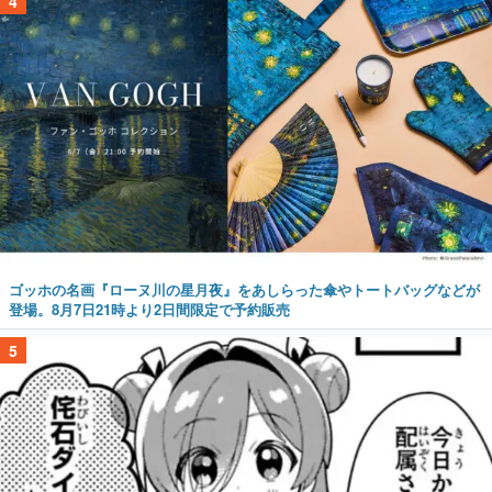
4
ゴッホの名画『ローヌ川の星月夜』をあしらった傘やトートバッグなどが
登場。8月7日21時より2日間限定で予約販売
5