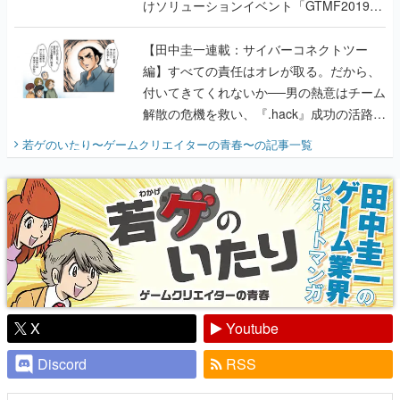
けソリューションイベント「GTMF2019」
に行って、より理解を深めよう【PR】
【田中圭一連載：サイバーコネクトツー
編】すべての責任はオレが取る。だから、
付いてきてくれないか──男の熱意はチーム
解散の危機を救い、『.hack』成功の活路を
開く。業界の快男児・松山 洋に流れる血は
若ゲのいたり〜ゲームクリエイターの青春〜
の記事一覧
『少年ジャンプ』色だった【若ゲのいた
り】
X
Youtube
Discord
RSS