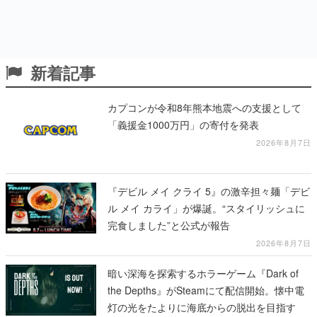
新着記事
カプコンが令和8年熊本地震への支援として
「義援金1000万円」の寄付を発表
2026年8月7日
『デビル メイ クライ 5』の激辛担々麺「デビ
ル メイ カライ」が爆誕。“スタイリッシュに
完食しました”と公式が報告
2026年8月7日
暗い深海を探索するホラーゲーム『Dark of
the Depths』がSteamにて配信開始。懐中電
灯の光をたよりに海底からの脱出を目指す