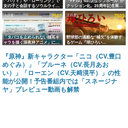
「パリィ」や「ローリング」で
『FF10』の“ブリッツボール”が
女の子と会話するソウルライク
クッション化。25周年記念展
インタビュー
恋愛ゲーム『小早川さんはソウ
「FINAL FANTASY X
注目度
7557
注目度
7502
ルライク』無料公開。返事に失
MUSEUM-幻光の記憶-」のグッ
連載・特集一覧
敗すると「YOU DIED」
ズ情報が一部公開
殿堂入り記事
「タバコを止められない猫耳キ
野球部の過酷な“補欠”を体験す
SNS拡散数が数千以上！ ページビュー数万以上！ などな
ど。多くの人々に読まれた、電ファミ渾身の“殿堂入り”記
ャラを描く深夜枠アニメ」に視
るゲーム『球ひろい
事をまとめました。
聴者の一部から批判意見。違法
Simulator』が「1件」のウィッ
薬物の使用と思しき描写も含め
シュリストをもとにチェコ語に
『原神』新キャラクター「ニコ（CV.豊口
ゲームの企画書
て、BPOが議論を交わす
対応しSNSで話題に。『キング
名作ゲームクリエイターの方々に製作時のエピソードをお
めぐみ）」「プルーネ（CV.長月あお
ダム・カム』開発元やチェコの
聞きし、ヒットする企画（ゲーム）とは何か？を探ってい
プロ野球選手から称賛の声
きます。
い）」「ローエン（CV.天﨑滉平）」の性
赫本
能が公開！予告番組内では「スネージナ
この物語を解いてはいけない。『赫本』は、〈試験問題〉
ヤ」プレビュー動画も解禁
の形をした短編ホラー小説集です。
新世代に訊く
これからのデジタルゲーム市場を担う若きクリエイター達
の姿を追い、彼らのルーツと情熱を探っていきます。
ゲーム世代の作家たち
ゲームに多大な影響を受けた作家さんに取材し、ゲームが