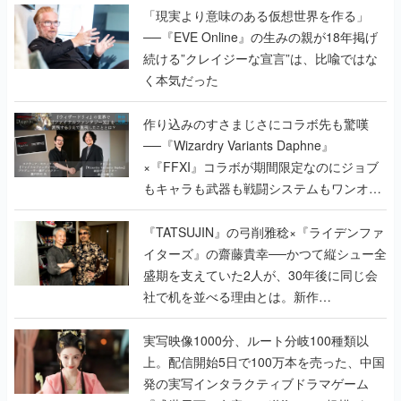
「現実より意味のある仮想世界を作る」
──『EVE Online』の生みの親が18年掲げ
続ける”クレイジーな宣言”は、比喩ではな
く本気だった
作り込みのすさまじさにコラボ先も驚嘆
──『Wizardry Variants Daphne』
×『FFXI』コラボが期間限定なのにジョブ
もキャラも武器も戦闘システムもワンオフ
で作り込まれた理由を両ディレクターに聞
く
『TATSUJIN』の弓削雅稔×『ライデンファ
イターズ』の齋藤貴幸──かつて縦シュー全
盛期を支えていた2人が、30年後に同じ会
社で机を並べる理由とは。新作
『TATSUJIN EXTREME』で初タッグを組
んだレジェンド2人に訊く開発秘話
実写映像1000分、ルート分岐100種類以
上。配信開始5日で100万本を売った、中国
発の実写インタラクティブドラマゲーム