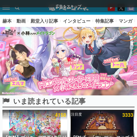
広告をスキップ
赫本
動画
殿堂入り記事
インタビュー
特集記事
マンガ
いま読まれている記事
ピックアップ
注目度
4158
注目度
3333
電ファミのいま読まれている記事ランキング
アプリセール情報