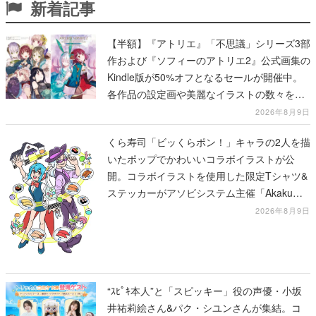
新着記事
【半額】『アトリエ』「不思議」シリーズ3部
作および『ソフィーのアトリエ2』公式画集の
Kindle版が50%オフとなるセールが開催中。
各作品の設定画や美麗なイラストの数々をふ
んだんに収録
2026年8月9日
くら寿司「ビッくらポン！」キャラの2人を描
いたポップでかわいいコラボイラストが公
開。コラボイラストを使用した限定Tシャツ&
ステッカーがアソビシステム主催「Akaku
展」にて販売へ
2026年8月9日
“ｽﾋﾟｷ本人”と「スピッキー」役の声優・小坂
井祐莉絵さん&パク・シユンさんが集結。コ