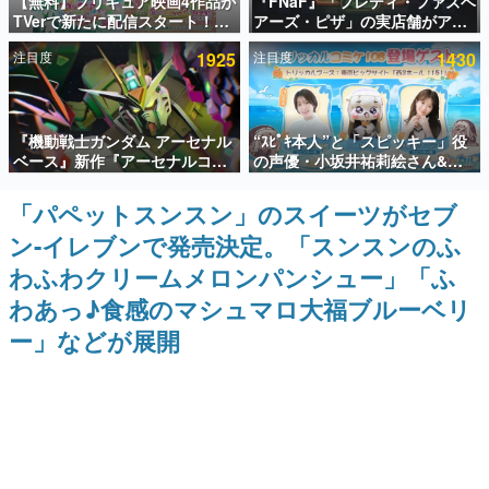
【無料】プリキュア映画4作品が
『FNaF』「フレディ・ファズベ
TVerで新たに配信スタート！な
アーズ・ピザ」の実店舗がアメ
インタビュー
んと2018年～2024年の映画ほぼ
リカの商業施設「American
注目度
1925
注目度
1430
すべてが見放題に、ぶっちゃけ
Dream」に2027年オープン！
連載・特集一覧
ありえないラインナップ
ScottGamesとの共同開発、食
事だけでなくステージショーや
没入型のホラー体験も楽しめる
殿堂入り記事
『機動戦士ガンダム アーセナル
“ｽﾋﾟｷ本人”と「スピッキー」役
SNS拡散数が数千以上！ ページビュー数万以上！ などな
ど。多くの人々に読まれた、電ファミ渾身の“殿堂入り”記
ベース』新作『アーセナルコマ
の声優・小坂井祐莉絵さん&パ
事をまとめました。
ンダー』発表！8月28日からオ
ク・シユンさんが集結。コミケ
ープンベータテスト開催、2027
108『トリッカル』ブースの登
「パペットスンスン」のスイーツがセブ
ゲームの企画書
年2月下旬に稼働予定
場ゲストが発表
名作ゲームクリエイターの方々に製作時のエピソードをお
ン-イレブンで発売決定。「スンスンのふ
聞きし、ヒットする企画（ゲーム）とは何か？を探ってい
きます。
わふわクリームメロンパンシュー」「ふ
赫本
わあっ♪食感のマシュマロ大福ブルーベリ
この物語を解いてはいけない。『赫本』は、〈試験問題〉
ー」などが展開
の形をした短編ホラー小説集です。
新世代に訊く
これからのデジタルゲーム市場を担う若きクリエイター達
の姿を追い、彼らのルーツと情熱を探っていきます。
ゲーム世代の作家たち
ゲームに多大な影響を受けた作家さんに取材し、ゲームが