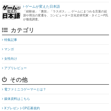
ゲームが変えた日本語
「経験値」「裏技」「ラスボス」… ゲームにまつわる言葉の起
源や用法の変遷を、コンピューター文化史研究家・タイニーP氏
が徹底調査。
カテゴリ
特集記事
マンガ
女性向け
アプリレビュー
その他
電ファミニコゲーマーとは？
媒体資料はこちら
XプレゼントCP応募規約