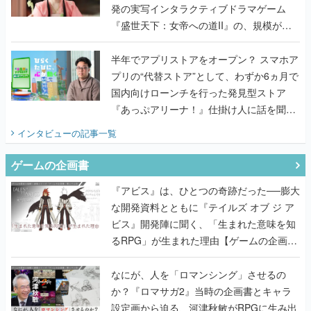
発の実写インタラクティブドラマゲーム
『盛世天下：女帝への道II』の、規模が違
うこだわりをプロデューサーに聞いた
半年でアプリストアをオープン？ スマホア
プリの“代替ストア”として、わずか6ヵ月で
国内向けローンチを行った発見型ストア
『あっぷアリーナ！』仕掛け人に話を聞い
てみた
インタビュー
の記事一覧
ゲームの企画書
『アビス』は、ひとつの奇跡だった──膨大
な開発資料とともに『テイルズ オブ ジ ア
ビス』開発陣に聞く、「生まれた意味を知
るRPG」が生まれた理由【ゲームの企画
書】
なにが、人を「ロマンシング」させるの
か？『ロマサガ2』当時の企画書とキャラ
設定画から迫る、河津秋敏がRPGに生み出