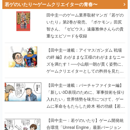
若ゲのいたり〜ゲームクリエイターの青春〜
田中圭一のゲーム業界取材マンガ『若ゲの
いたり』第2巻が発売。『ポケモン』田尻
智さん、『ゼビウス』遠藤雅伸さんらの貴
重なエピソードを収録
【田中圭一連載：アイマス/ガンダム 戦場
の絆 編】わがままな王様のわがままなニー
ズを満たす！──小山順一朗が貫く姿勢に、
ゲームクリエイターとしての矜持を見た
【若ゲのいたり最終回】
【田中圭一連載：バーチャファイター編】
「新しい3D表現のために、軍事技術を採り
入れたい」世界情勢を味方につけて、ゲー
ムに革命をもたらした鈴木 裕の功績【若ゲ
のいたり】
【田中圭一：若ゲのいたり】ゲーム開発統
合環境「Unreal Engine」最新バージョン