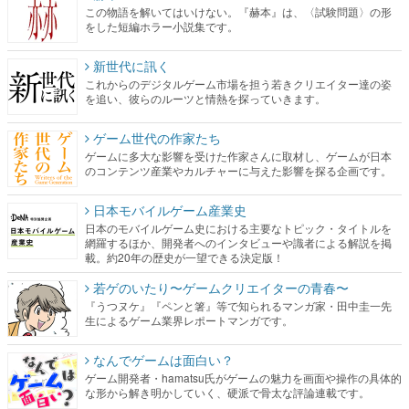
この物語を解いてはいけない。『赫本』は、〈試験問題〉の形
をした短編ホラー小説集です。
新世代に訊く
これからのデジタルゲーム市場を担う若きクリエイター達の姿
を追い、彼らのルーツと情熱を探っていきます。
ゲーム世代の作家たち
ゲームに多大な影響を受けた作家さんに取材し、ゲームが日本
のコンテンツ産業やカルチャーに与えた影響を探る企画です。
日本モバイルゲーム産業史
日本のモバイルゲーム史における主要なトピック・タイトルを
網羅するほか、開発者へのインタビューや識者による解説を掲
載。約20年の歴史が一望できる決定版！
若ゲのいたり〜ゲームクリエイターの青春〜
『うつヌケ』『ペンと箸』等で知られるマンガ家・田中圭一先
生によるゲーム業界レポートマンガです。
なんでゲームは面白い？
ゲーム開発者・hamatsu氏がゲームの魅力を画面や操作の具体的
な形から解き明かしていく、硬派で骨太な評論連載です。