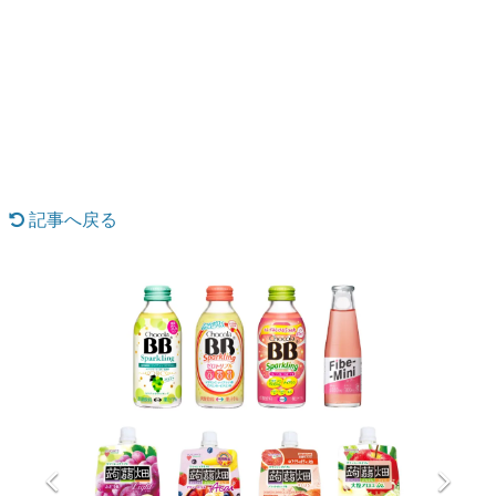
日本のコンテンツ産業やカルチャーに与えた影響を探る企
画です。
日本モバイルゲーム産業史
日本のモバイルゲーム史における主要なトピック・タイト
ルを網羅するほか、開発者へのインタビューや識者による
解説を掲載。約20年の歴史が一望できる決定版！
若ゲのいたり〜ゲームクリエイターの青春〜
『うつヌケ』『ペンと箸』等で知られるマンガ家・田中圭
一先生によるゲーム業界レポートマンガです。
記事へ戻る
なんでゲームは面白い？
ゲーム開発者・hamatsu氏がゲームの魅力を画面や操作の
具体的な形から解き明かしていく、硬派で骨太な評論連載
です。
ゲームが変えた日本語
「経験値」「裏技」「ラスボス」… ゲームにまつわる言葉
の起源や用法の変遷を、コンピューター文化史研究家・タ
イニーP氏が徹底調査。
カテゴリ
特集記事