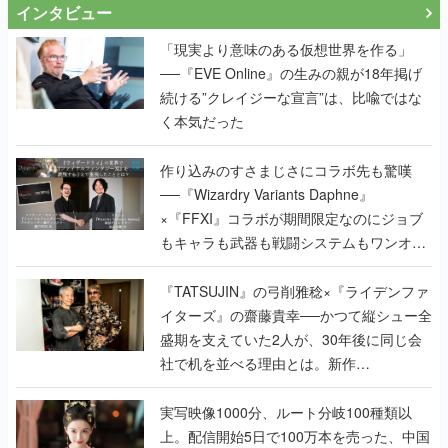
インタビュー
「現実より意味のある仮想世界を作る」
──『EVE Online』の生みの親が18年掲げ
続ける”クレイジーな宣言”は、比喩ではな
く本気だった
作り込みのすさまじさにコラボ先も驚嘆
──『Wizardry Variants Daphne』
×『FFXI』コラボが期間限定なのにジョブ
もキャラも武器も戦闘システムもワンオフ
で作り込まれた理由を両ディレクターに聞
く
『TATSUJIN』の弓削雅稔×『ライデンファ
イターズ』の齋藤貴幸──かつて縦シュー全
盛期を支えていた2人が、30年後に同じ会
社で机を並べる理由とは。新作
『TATSUJIN EXTREME』で初タッグを組
んだレジェンド2人に訊く開発秘話
実写映像1000分、ルート分岐100種類以
上。配信開始5日で100万本を売った、中国