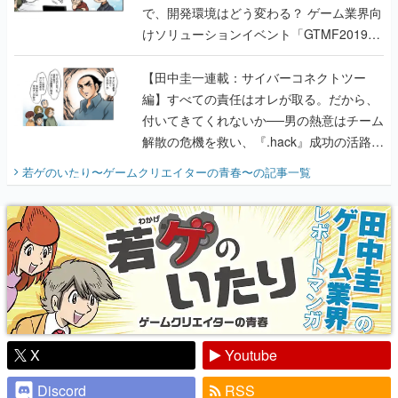
で、開発環境はどう変わる？ ゲーム業界向
けソリューションイベント「GTMF2019」
に行って、より理解を深めよう【PR】
【田中圭一連載：サイバーコネクトツー
編】すべての責任はオレが取る。だから、
付いてきてくれないか──男の熱意はチーム
解散の危機を救い、『.hack』成功の活路を
開く。業界の快男児・松山 洋に流れる血は
若ゲのいたり〜ゲームクリエイターの青春〜
の記事一覧
『少年ジャンプ』色だった【若ゲのいた
り】
X
Youtube
Discord
RSS