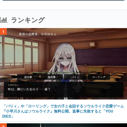
ランキング
1
「パリィ」や「ローリング」で女の子と会話するソウルライク恋愛ゲーム
『小早川さんはソウルライク』無料公開。返事に失敗すると「YOU
DIED」
2