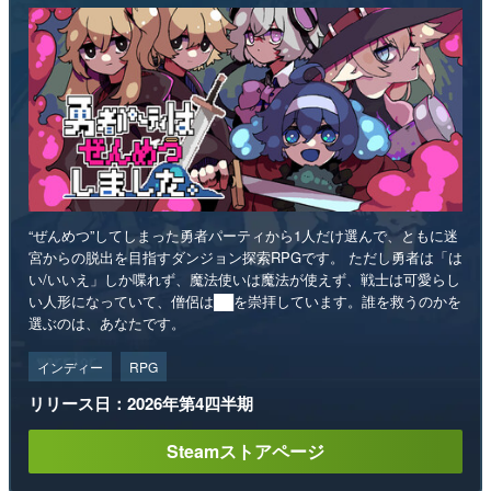
“ぜんめつ”してしまった勇者パーティから1人だけ選んで、ともに迷
宮からの脱出を目指すダンジョン探索RPGです。 ただし勇者は「は
い/いいえ」しか喋れず、魔法使いは魔法が使えず、戦士は可愛らし
い人形になっていて、僧侶は██を崇拝しています。誰を救うのかを
選ぶのは、あなたです。
インディー
RPG
リリース日：2026年第4四半期
Steamストアページ