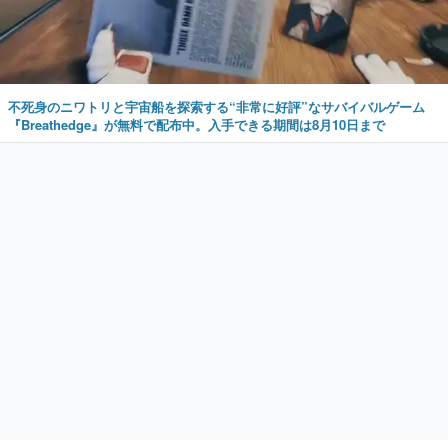
不死身のニワトリと宇宙船を探索する“非常に好評”なサバイバルゲーム
『Breathedge』が無料で配布中。入手できる期間は8月10日まで