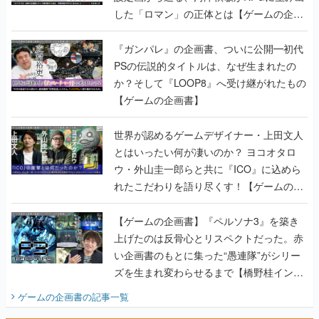
した「ロマン」の正体とは【ゲームの企画
書】
『ガンパレ』の企画書、ついに公開━初代
PSの伝説的タイトルは、なぜ生まれたの
か？そして『LOOP8』へ受け継がれたもの
【ゲームの企画書】
世界が認めるゲームデザイナー・上田文人
とはいったい何が凄いのか？ ヨコオタロ
ウ・外山圭一郎らと共に『ICO』に込めら
れたこだわりを語り尽くす！【ゲームの企
画書】
【ゲームの企画書】『ペルソナ3』を築き
上げたのは反骨心とリスペクトだった。赤
い企画書のもとに集った“愚連隊”がシリー
ズを生まれ変わらせるまで【橋野桂インタ
ビュー】
ゲームの企画書
の記事一覧