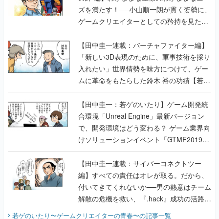
ズを満たす！──小山順一朗が貫く姿勢に、
ゲームクリエイターとしての矜持を見た
【若ゲのいたり最終回】
【田中圭一連載：バーチャファイター編】
「新しい3D表現のために、軍事技術を採り
入れたい」世界情勢を味方につけて、ゲー
ムに革命をもたらした鈴木 裕の功績【若ゲ
のいたり】
【田中圭一：若ゲのいたり】ゲーム開発統
合環境「Unreal Engine」最新バージョン
で、開発環境はどう変わる？ ゲーム業界向
けソリューションイベント「GTMF2019」
に行って、より理解を深めよう【PR】
【田中圭一連載：サイバーコネクトツー
編】すべての責任はオレが取る。だから、
付いてきてくれないか──男の熱意はチーム
解散の危機を救い、『.hack』成功の活路を
開く。業界の快男児・松山 洋に流れる血は
若ゲのいたり〜ゲームクリエイターの青春〜
の記事一覧