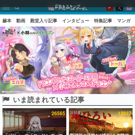
広告をスキップ
赫本
動画
殿堂入り記事
インタビュー
特集記事
マンガ
いま読まれている記事
ピックアップ
注目度
26565
注目度
13937
電ファミのいま読まれている記事ランキング
アプリセール情報