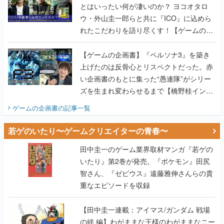
とはいったい何が凄いのか？ ヨコオタロ
ウ・外山圭一郎らと共に『ICO』に込めら
れたこだわりを語り尽くす！【ゲームの企
画書】
【ゲームの企画書】『ペルソナ3』を築き
上げたのは反骨心とリスペクトだった。赤
い企画書のもとに集った“愚連隊”がシリー
ズを生まれ変わらせるまで【橋野桂インタ
ビュー】
ゲームの企画書
の記事一覧
若ゲのいたり〜ゲームクリエイターの青春〜
田中圭一のゲーム業界取材マンガ『若ゲの
いたり』第2巻が発売。『ポケモン』田尻
智さん、『ゼビウス』遠藤雅伸さんらの貴
重なエピソードを収録
【田中圭一連載：アイマス/ガンダム 戦場
の絆 編】わがままな王様のわがままなニー