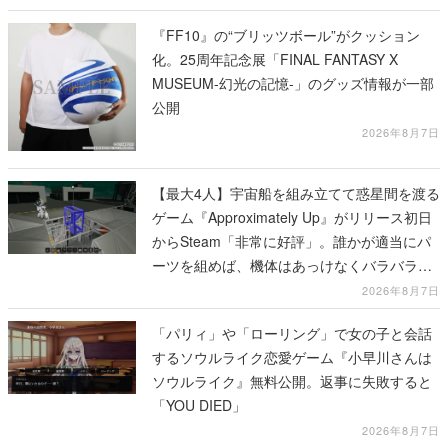
『FF10』の“ブリッツボール”がクッション
化。25周年記念展「FINAL FANTASY X
MUSEUM-幻光の記憶-」のグッズ情報が一部
公開
2026年8月7日
【最大4人】宇宙船を組み立てて惑星間を渡る
ゲーム『Approximately Up』がリリース初日
からSteam「非常に好評」。誰かが適当にパ
ーツを組めば、機体はあっけなくバラバラに
大破
2026年8月7日
「パリィ」や「ローリング」で女の子と会話
するソウルライク恋愛ゲーム『小早川さんは
ソウルライク』無料公開。返事に失敗すると
「YOU DIED」
2026年8月7日