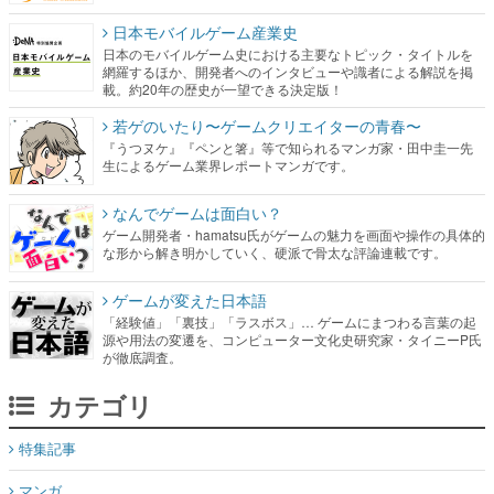
日本モバイルゲーム産業史
日本のモバイルゲーム史における主要なトピック・タイトルを
網羅するほか、開発者へのインタビューや識者による解説を掲
載。約20年の歴史が一望できる決定版！
若ゲのいたり〜ゲームクリエイターの青春〜
『うつヌケ』『ペンと箸』等で知られるマンガ家・田中圭一先
生によるゲーム業界レポートマンガです。
なんでゲームは面白い？
ゲーム開発者・hamatsu氏がゲームの魅力を画面や操作の具体的
な形から解き明かしていく、硬派で骨太な評論連載です。
ゲームが変えた日本語
「経験値」「裏技」「ラスボス」… ゲームにまつわる言葉の起
源や用法の変遷を、コンピューター文化史研究家・タイニーP氏
が徹底調査。
カテゴリ
特集記事
マンガ