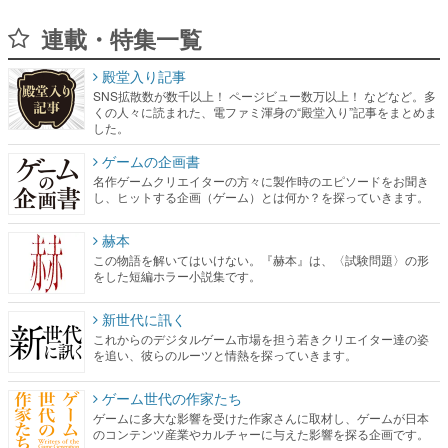
連載・特集一覧
殿堂入り記事
SNS拡散数が数千以上！ ページビュー数万以上！ などなど。多
くの人々に読まれた、電ファミ渾身の“殿堂入り”記事をまとめま
した。
ゲームの企画書
名作ゲームクリエイターの方々に製作時のエピソードをお聞き
し、ヒットする企画（ゲーム）とは何か？を探っていきます。
赫本
この物語を解いてはいけない。『赫本』は、〈試験問題〉の形
をした短編ホラー小説集です。
新世代に訊く
これからのデジタルゲーム市場を担う若きクリエイター達の姿
を追い、彼らのルーツと情熱を探っていきます。
ゲーム世代の作家たち
ゲームに多大な影響を受けた作家さんに取材し、ゲームが日本
のコンテンツ産業やカルチャーに与えた影響を探る企画です。