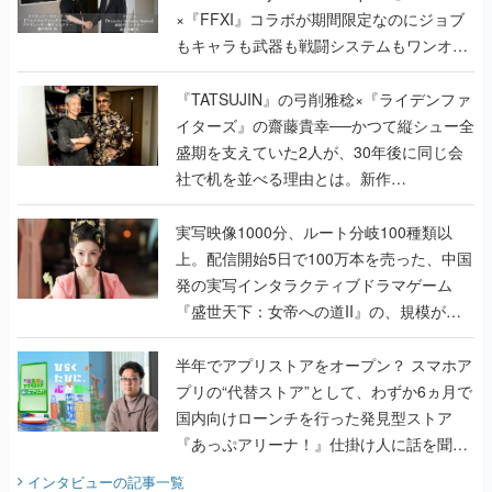
×『FFXI』コラボが期間限定なのにジョブ
もキャラも武器も戦闘システムもワンオフ
で作り込まれた理由を両ディレクターに聞
く
『TATSUJIN』の弓削雅稔×『ライデンファ
イターズ』の齋藤貴幸──かつて縦シュー全
盛期を支えていた2人が、30年後に同じ会
社で机を並べる理由とは。新作
『TATSUJIN EXTREME』で初タッグを組
んだレジェンド2人に訊く開発秘話
実写映像1000分、ルート分岐100種類以
上。配信開始5日で100万本を売った、中国
発の実写インタラクティブドラマゲーム
『盛世天下：女帝への道II』の、規模が違
うこだわりをプロデューサーに聞いた
半年でアプリストアをオープン？ スマホア
プリの“代替ストア”として、わずか6ヵ月で
国内向けローンチを行った発見型ストア
『あっぷアリーナ！』仕掛け人に話を聞い
てみた
インタビュー
の記事一覧