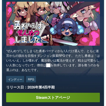
“ぜんめつ”してしまった勇者パーティから1人だけ選んで、ともに迷
宮からの脱出を目指すダンジョン探索RPGです。 ただし勇者は「は
い/いいえ」しか喋れず、魔法使いは魔法が使えず、戦士は可愛らし
い人形になっていて、僧侶は██を崇拝しています。誰を救うのかを
選ぶのは、あなたです。
インディー
RPG
リリース日：2026年第4四半期
Steamストアページ