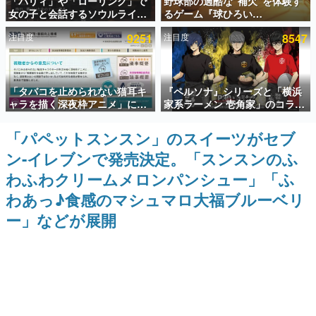
「パリィ」や「ローリング」で
野球部の過酷な“補欠”を体験す
女の子と会話するソウルライク
るゲーム『球ひろい
インタビュー
恋愛ゲーム『小早川さんはソウ
Simulator』が「1件」のウィッ
注目度
9251
注目度
8547
ルライク』無料公開。返事に失
シュリストをもとにチェコ語に
連載・特集一覧
敗すると「YOU DIED」
対応しSNSで話題に。『キング
ダム・カム』開発元やチェコの
プロ野球選手から称賛の声
殿堂入り記事
「タバコを止められない猫耳キ
『ペルソナ』シリーズと「横浜
SNS拡散数が数千以上！ ページビュー数万以上！ などな
ど。多くの人々に読まれた、電ファミ渾身の“殿堂入り”記
ャラを描く深夜枠アニメ」に視
家系ラーメン 壱角家」のコラボ
事をまとめました。
聴者の一部から批判意見。違法
が8月21日から開催。”はがく
薬物の使用と思しき描写も含め
れ”風とんこつラーメンや、おい
「パペットスンスン」のスイーツがセブ
ゲームの企画書
て、BPOが議論を交わす
しく食べられるカレーラーメン
名作ゲームクリエイターの方々に製作時のエピソードをお
ン-イレブンで発売決定。「スンスンのふ
がラインナップ
聞きし、ヒットする企画（ゲーム）とは何か？を探ってい
きます。
わふわクリームメロンパンシュー」「ふ
赫本
わあっ♪食感のマシュマロ大福ブルーベリ
この物語を解いてはいけない。『赫本』は、〈試験問題〉
ー」などが展開
の形をした短編ホラー小説集です。
新世代に訊く
これからのデジタルゲーム市場を担う若きクリエイター達
の姿を追い、彼らのルーツと情熱を探っていきます。
ゲーム世代の作家たち
ゲームに多大な影響を受けた作家さんに取材し、ゲームが