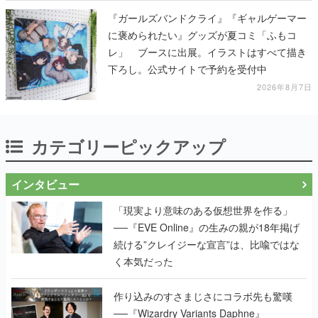
『ガールズバンドクライ』『ギャルゲーマー
に褒められたい』グッズが夏コミ「ふもコ
レ」 ブースに出展。イラストはすべて描き
下ろし。公式サイトで予約を受付中
2026年8月7日
カテゴリーピックアップ
インタビュー
「現実より意味のある仮想世界を作る」
──『EVE Online』の生みの親が18年掲げ
続ける”クレイジーな宣言”は、比喩ではな
く本気だった
作り込みのすさまじさにコラボ先も驚嘆
──『Wizardry Variants Daphne』