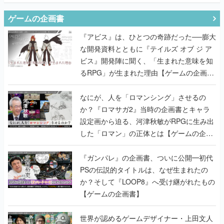
ゲームの企画書
『アビス』は、ひとつの奇跡だった──膨大
な開発資料とともに『テイルズ オブ ジ ア
ビス』開発陣に聞く、「生まれた意味を知
るRPG」が生まれた理由【ゲームの企画
書】
なにが、人を「ロマンシング」させるの
か？『ロマサガ2』当時の企画書とキャラ
設定画から迫る、河津秋敏がRPGに生み出
した「ロマン」の正体とは【ゲームの企画
書】
『ガンパレ』の企画書、ついに公開━初代
PSの伝説的タイトルは、なぜ生まれたの
か？そして『LOOP8』へ受け継がれたもの
【ゲームの企画書】
世界が認めるゲームデザイナー・上田文人