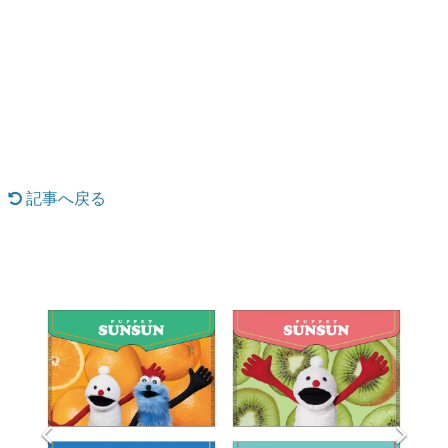
日本のコンテンツ産業やカルチャーに与えた影響を探る企
画です。
日本モバイルゲーム産業史
日本のモバイルゲーム史における主要なトピック・タイト
ルを網羅するほか、開発者へのインタビューや識者による
解説を掲載。約20年の歴史が一望できる決定版！
若ゲのいたり〜ゲームクリエイターの青春〜
『うつヌケ』『ペンと箸』等で知られるマンガ家・田中圭
一先生によるゲーム業界レポートマンガです。
記事へ戻る
なんでゲームは面白い？
ゲーム開発者・hamatsu氏がゲームの魅力を画面や操作の
具体的な形から解き明かしていく、硬派で骨太な評論連載
です。
ゲームが変えた日本語
「経験値」「裏技」「ラスボス」… ゲームにまつわる言葉
の起源や用法の変遷を、コンピューター文化史研究家・タ
イニーP氏が徹底調査。
カテゴリ
特集記事