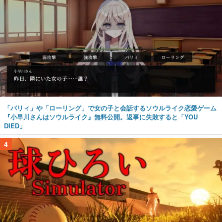
「パリィ」や「ローリング」で女の子と会話するソウルライク恋愛ゲーム
『小早川さんはソウルライク』無料公開。返事に失敗すると「YOU
DIED」
4