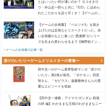
とはいったい何が凄いのか？ ヨコオタロ
ウ・外山圭一郎らと共に『ICO』に込めら
れたこだわりを語り尽くす！【ゲームの企
画書】
【ゲームの企画書】『ペルソナ3』を築き
上げたのは反骨心とリスペクトだった。赤
い企画書のもとに集った“愚連隊”がシリー
ズを生まれ変わらせるまで【橋野桂インタ
ビュー】
ゲームの企画書
の記事一覧
若ゲのいたり〜ゲームクリエイターの青春〜
田中圭一のゲーム業界取材マンガ『若ゲの
いたり』第2巻が発売。『ポケモン』田尻
智さん、『ゼビウス』遠藤雅伸さんらの貴
重なエピソードを収録
【田中圭一連載：アイマス/ガンダム 戦場
の絆 編】わがままな王様のわがままなニー