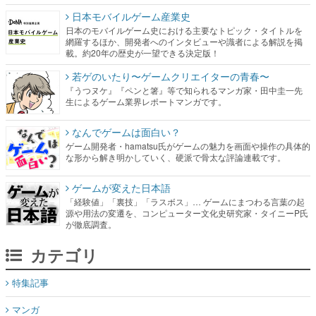
日本モバイルゲーム産業史
日本のモバイルゲーム史における主要なトピック・タイトルを
網羅するほか、開発者へのインタビューや識者による解説を掲
載。約20年の歴史が一望できる決定版！
若ゲのいたり〜ゲームクリエイターの青春〜
『うつヌケ』『ペンと箸』等で知られるマンガ家・田中圭一先
生によるゲーム業界レポートマンガです。
なんでゲームは面白い？
ゲーム開発者・hamatsu氏がゲームの魅力を画面や操作の具体的
な形から解き明かしていく、硬派で骨太な評論連載です。
ゲームが変えた日本語
「経験値」「裏技」「ラスボス」… ゲームにまつわる言葉の起
源や用法の変遷を、コンピューター文化史研究家・タイニーP氏
が徹底調査。
カテゴリ
特集記事
マンガ