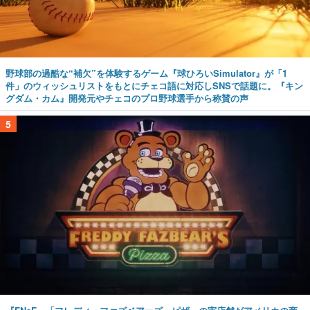
野球部の過酷な“補欠”を体験するゲーム『球ひろいSimulator』が「1
件」のウィッシュリストをもとにチェコ語に対応しSNSで話題に。『キン
グダム・カム』開発元やチェコのプロ野球選手から称賛の声
5