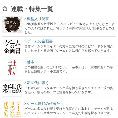
連載・特集一覧
殿堂入り記事
SNS拡散数が数千以上！ ページビュー数万以上！ などなど。多
くの人々に読まれた、電ファミ渾身の“殿堂入り”記事をまとめま
した。
ゲームの企画書
名作ゲームクリエイターの方々に製作時のエピソードをお聞き
し、ヒットする企画（ゲーム）とは何か？を探っていきます。
赫本
この物語を解いてはいけない。『赫本』は、〈試験問題〉の形
をした短編ホラー小説集です。
新世代に訊く
これからのデジタルゲーム市場を担う若きクリエイター達の姿
を追い、彼らのルーツと情熱を探っていきます。
ゲーム世代の作家たち
ゲームに多大な影響を受けた作家さんに取材し、ゲームが日本
のコンテンツ産業やカルチャーに与えた影響を探る企画です。