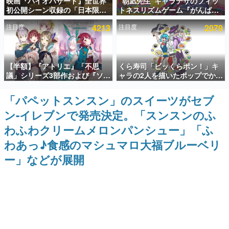
映画『バイオハザード』全世界
“朝凪先生”キャラデザのフィッ
初公開シーン収録の「日本限
トネスリズムゲーム『がんば
インタビュー
定」予告映像が解禁。バイオの
れ！チアリズム』Steamストア
注目度
4213
注目度
2079
日（8月10日）にあわせて、
ページが公開。キャラクターの
連載・特集一覧
「ラクーンシティ総合病院」へ
CVは陽向葵ゅかさん
行く配達人の姿が披露
殿堂入り記事
【半額】『アトリエ』「不思
くら寿司「ビッくらポン！」キ
SNS拡散数が数千以上！ ページビュー数万以上！ などな
ど。多くの人々に読まれた、電ファミ渾身の“殿堂入り”記
議」シリーズ3部作および『ソフ
ャラの2人を描いたポップでかわ
事をまとめました。
ィーのアトリエ2』公式画集の
いいコラボイラストが公開。コ
Kindle版が50%オフとなるセー
ラボイラストを使用した限定T
「パペットスンスン」のスイーツがセブ
ゲームの企画書
ルが開催中。各作品の設定画や
シャツ&ステッカーがアソビシ
名作ゲームクリエイターの方々に製作時のエピソードをお
ン-イレブンで発売決定。「スンスンのふ
美麗なイラストの数々をふんだ
ステム主催「Akaku展」にて販
聞きし、ヒットする企画（ゲーム）とは何か？を探ってい
んに収録
売へ
きます。
わふわクリームメロンパンシュー」「ふ
赫本
わあっ♪食感のマシュマロ大福ブルーベリ
この物語を解いてはいけない。『赫本』は、〈試験問題〉
ー」などが展開
の形をした短編ホラー小説集です。
新世代に訊く
これからのデジタルゲーム市場を担う若きクリエイター達
の姿を追い、彼らのルーツと情熱を探っていきます。
ゲーム世代の作家たち
ゲームに多大な影響を受けた作家さんに取材し、ゲームが