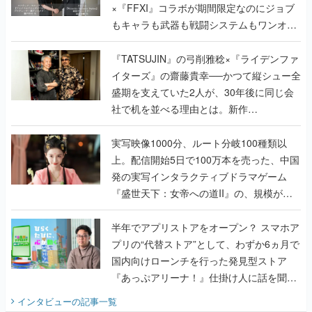
×『FFXI』コラボが期間限定なのにジョブ
もキャラも武器も戦闘システムもワンオフ
で作り込まれた理由を両ディレクターに聞
く
『TATSUJIN』の弓削雅稔×『ライデンファ
イターズ』の齋藤貴幸──かつて縦シュー全
盛期を支えていた2人が、30年後に同じ会
社で机を並べる理由とは。新作
『TATSUJIN EXTREME』で初タッグを組
んだレジェンド2人に訊く開発秘話
実写映像1000分、ルート分岐100種類以
上。配信開始5日で100万本を売った、中国
発の実写インタラクティブドラマゲーム
『盛世天下：女帝への道II』の、規模が違
うこだわりをプロデューサーに聞いた
半年でアプリストアをオープン？ スマホア
プリの“代替ストア”として、わずか6ヵ月で
国内向けローンチを行った発見型ストア
『あっぷアリーナ！』仕掛け人に話を聞い
てみた
インタビュー
の記事一覧