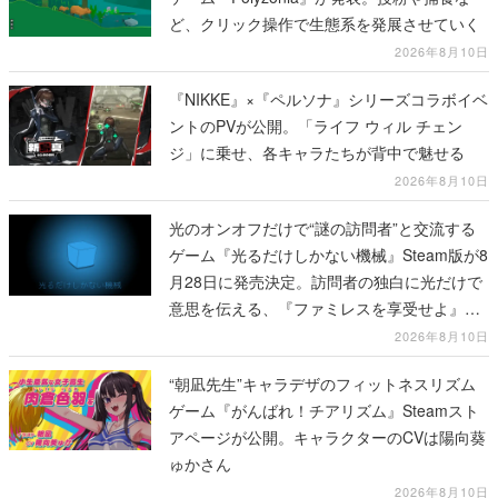
ど、クリック操作で生態系を発展させていく
2026年8月10日
『NIKKE』×『ペルソナ』シリーズコラボイベ
ントのPVが公開。「ライフ ウィル チェン
ジ」に乗せ、各キャラたちが背中で魅せる
2026年8月10日
光のオンオフだけで“謎の訪問者”と交流する
ゲーム『光るだけしかない機械』Steam版が8
月28日に発売決定。訪問者の独白に光だけで
意思を伝える、『ファミレスを享受せよ』開
発元の最新作
2026年8月10日
“朝凪先生”キャラデザのフィットネスリズム
ゲーム『がんばれ！チアリズム』Steamスト
アページが公開。キャラクターのCVは陽向葵
ゅかさん
2026年8月10日