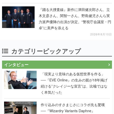
『踊る大捜査線』新作に津田健次郎さん、立
木文彦さん、関智一さん、野島健児さんら実
力派声優陣の出演が決定。“警視庁会議室・円
卓”に美声を添える
2026年8月10日
カテゴリーピックアップ
インタビュー
「現実より意味のある仮想世界を作る」
──『EVE Online』の生みの親が18年掲げ
続ける”クレイジーな宣言”は、比喩ではな
く本気だった
作り込みのすさまじさにコラボ先も驚嘆
──『Wizardry Variants Daphne』