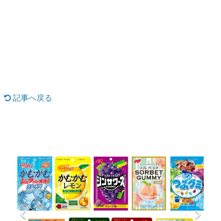
日本のコンテンツ産業やカルチャーに与えた影響を探る企
画です。
日本モバイルゲーム産業史
日本のモバイルゲーム史における主要なトピック・タイト
ルを網羅するほか、開発者へのインタビューや識者による
解説を掲載。約20年の歴史が一望できる決定版！
若ゲのいたり〜ゲームクリエイターの青春〜
『うつヌケ』『ペンと箸』等で知られるマンガ家・田中圭
一先生によるゲーム業界レポートマンガです。
記事へ戻る
なんでゲームは面白い？
ゲーム開発者・hamatsu氏がゲームの魅力を画面や操作の
具体的な形から解き明かしていく、硬派で骨太な評論連載
です。
ゲームが変えた日本語
「経験値」「裏技」「ラスボス」… ゲームにまつわる言葉
の起源や用法の変遷を、コンピューター文化史研究家・タ
イニーP氏が徹底調査。
カテゴリ
特集記事