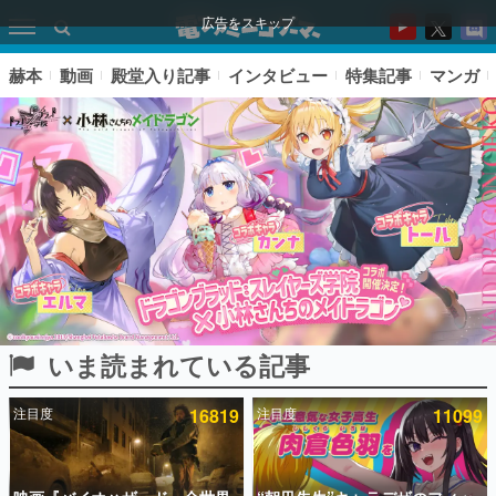
広告をスキップ
赫本
動画
殿堂入り記事
インタビュー
特集記事
マンガ
いま読まれている記事
ピックアップ
注目度
16819
注目度
11099
電ファミのいま読まれている記事ランキング
アプリセール情報