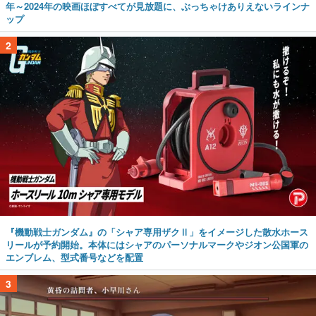
年～2024年の映画ほぼすべてが見放題に、ぶっちゃけありえないラインナ
ップ
2
『機動戦士ガンダム』の「シャア専用ザクⅡ」をイメージした散水ホース
リールが予約開始。本体にはシャアのパーソナルマークやジオン公国軍の
エンブレム、型式番号などを配置
3