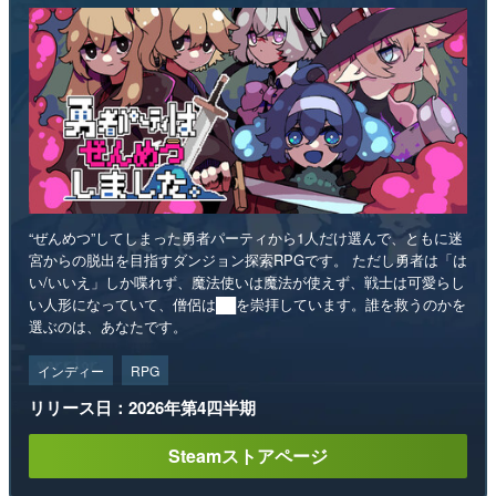
“ぜんめつ”してしまった勇者パーティから1人だけ選んで、ともに迷
宮からの脱出を目指すダンジョン探索RPGです。 ただし勇者は「は
い/いいえ」しか喋れず、魔法使いは魔法が使えず、戦士は可愛らし
い人形になっていて、僧侶は██を崇拝しています。誰を救うのかを
選ぶのは、あなたです。
インディー
RPG
リリース日：2026年第4四半期
Steamストアページ