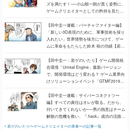
ズを満たす！──小山順一朗が貫く姿勢に、
ゲームクリエイターとしての矜持を見た
【若ゲのいたり最終回】
【田中圭一連載：バーチャファイター編】
「新しい3D表現のために、軍事技術を採り
入れたい」世界情勢を味方につけて、ゲー
ムに革命をもたらした鈴木 裕の功績【若ゲ
のいたり】
【田中圭一：若ゲのいたり】ゲーム開発統
合環境「Unreal Engine」最新バージョン
で、開発環境はどう変わる？ ゲーム業界向
けソリューションイベント「GTMF2019」
に行って、より理解を深めよう【PR】
【田中圭一連載：サイバーコネクトツー
編】すべての責任はオレが取る。だから、
付いてきてくれないか──男の熱意はチーム
解散の危機を救い、『.hack』成功の活路を
開く。業界の快男児・松山 洋に流れる血は
若ゲのいたり〜ゲームクリエイターの青春〜
の記事一覧
『少年ジャンプ』色だった【若ゲのいた