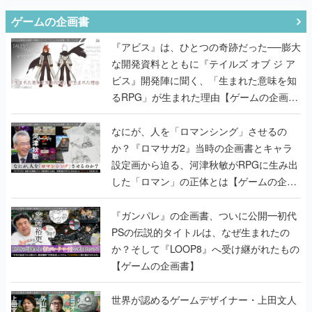
ゲームの企画書
『アビス』は、ひとつの奇跡だった──膨大
な開発資料とともに『テイルズ オブ ジ ア
ビス』開発陣に聞く、「生まれた意味を知
るRPG」が生まれた理由【ゲームの企画
書】
なにが、人を「ロマンシング」させるの
か？『ロマサガ2』当時の企画書とキャラ
設定画から迫る、河津秋敏がRPGに生み出
した「ロマン」の正体とは【ゲームの企画
書】
『ガンパレ』の企画書、ついに公開━初代
PSの伝説的タイトルは、なぜ生まれたの
か？そして『LOOP8』へ受け継がれたもの
【ゲームの企画書】
世界が認めるゲームデザイナー・上田文人