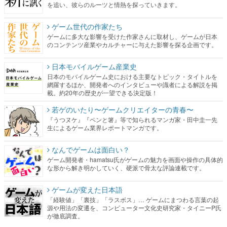
を追い、彼らのルーツと情熱を探っていきます。
ゲーム世代の作家たち
ゲームに多大な影響を受けた作家さんに取材し、ゲームが日本
のコンテンツ産業やカルチャーに与えた影響を探る企画です。
日本モバイルゲーム産業史
日本のモバイルゲーム史における主要なトピック・タイトルを
網羅するほか、開発者へのインタビューや識者による解説を掲
載。約20年の歴史が一望できる決定版！
若ゲのいたり〜ゲームクリエイターの青春〜
『うつヌケ』『ペンと箸』等で知られるマンガ家・田中圭一先
生によるゲーム業界レポートマンガです。
なんでゲームは面白い？
ゲーム開発者・hamatsu氏がゲームの魅力を画面や操作の具体的
な形から解き明かしていく、硬派で骨太な評論連載です。
ゲームが変えた日本語
「経験値」「裏技」「ラスボス」… ゲームにまつわる言葉の起
源や用法の変遷を、コンピューター文化史研究家・タイニーP氏
が徹底調査。