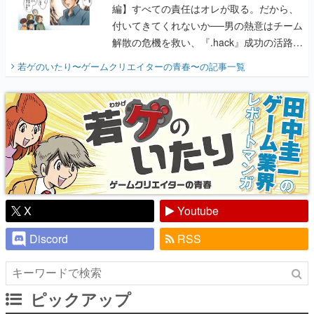
編】すべての責任はオレが取る。だから、
付いてきてくれないか──男の熱意はチーム
解散の危機を救い、『.hack』成功の活路を
開く。業界の快男児・松山 洋に流れる血は
若ゲのいたり〜ゲームクリエイターの青春〜
の記事一覧
『少年ジャンプ』色だった【若ゲのいた
り】
X
Youtube
Discord
RSS
ピックアップ