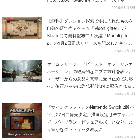
2026年8月6日
【無料】ダンジョン探索で手に入れたものを
自分の店で売るゲーム『Moonlighter』が
Steamにて無料配布中！続編『Moonlighter
2』の9月2日正式リリースを記念したキャン
ペーン
2026年8月6日
ゲームフリーク、『ビースト・オブ・リンカ
ネーション』の継続的なアプデ方針を表明。
ユーザーからの意見を真摯に受け止めて対応
へ。修正パッチは約1週間以内に配信される予
定
2026年8月6日
『マインクラフト』のNintendo Switch 2版が
10月27日に発売決定。描画設定はデフォルト
で「バイブラントビジュアルズ」となり、よ
り豊かなグラフィック表現に
2026年8月6日