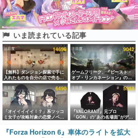
インタビュー
連載・特集一覧
いま読まれている記事
殿堂入り記事
SNS拡散数が数千以上！ ページビュー数万以上！ などな
ど。多くの人々に読まれた、電ファミ渾身の“殿堂入り”記
注目度
14696
注目度
9042
事をまとめました。
ゲームの企画書
名作ゲームクリエイターの方々に製作時のエピソードをお
聞きし、ヒットする企画（ゲーム）とは何か？を探ってい
【無料】ダンジョン探索で手に
ゲームフリーク、『ビースト・
きます。
入れたものを自分の店で売るゲ
オブ・リンカネーション』の継
ーム『Moonlighter』がSteam
続的なアプデ方針を表明。ユー
赫本
注目度
6490
注目度
5918
にて無料配布中！続編
ザーからの意見を真摯に受け止
この物語を解いてはいけない。『赫本』は、〈試験問題〉
『Moonlighter 2』の9月2日正
めて対応へ。修正パッチは約1週
の形をした短編ホラー小説集です。
式リリースを記念したキャンペ
間以内に配信される予定
ーン
新世代に訊く
「オイイイイイ！？」系ツッコ
『VALORANT』元プロ
これからのデジタルゲーム市場を担う若きクリエイター達
ミ女子が攻略対象の恋愛ノベル
「GON」の“あの名場面”がデザ
の姿を追い、彼らのルーツと情熱を探っていきます。
ゲーム『美術部カノジョ』
インされた新作グッズが本日8月
Steamストアページが公開。
5日より期間限定で発売。Tシャ
『Forza Horizon 6』車体のライトを拡大
ゲーム世代の作家たち
「お前らーそろそろ自重しろ
ツやコインケース、アクキーな
ゲームに多大な影響を受けた作家さんに取材し、ゲームが