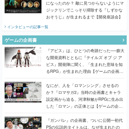
になったのか？ 敵に見つからないようにマ
ジックリンでこっそり掃除する『しずかな
おそうじ』が生まれるまで【開発座談会】
インタビュー
の記事一覧
ゲームの企画書
『アビス』は、ひとつの奇跡だった──膨大
な開発資料とともに『テイルズ オブ ジ ア
ビス』開発陣に聞く、「生まれた意味を知
るRPG」が生まれた理由【ゲームの企画
書】
なにが、人を「ロマンシング」させるの
か？『ロマサガ2』当時の企画書とキャラ
設定画から迫る、河津秋敏がRPGに生み出
した「ロマン」の正体とは【ゲームの企画
書】
『ガンパレ』の企画書、ついに公開━初代
PSの伝説的タイトルは、なぜ生まれたの