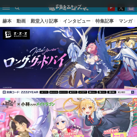
広告をスキップ
赫本
動画
殿堂入り記事
インタビュー
特集記事
マンガ
ピックアップ
電ファミのいま読まれている記事ランキング
アプリセール情報