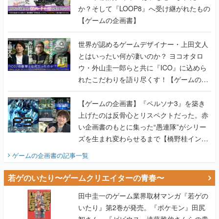
か？そして『LOOP8』へ受け継がれたもの
【ゲームの企画書】
世界が認めるゲームデザイナー・上田文人
とはいったい何が凄いのか？ ヨコオタロ
ウ・外山圭一郎らと共に『ICO』に込めら
れたこだわりを語り尽くす！【ゲームの企
画書】
【ゲームの企画書】『ペルソナ3』を築き
上げたのは反骨心とリスペクトだった。赤
い企画書のもとに集った“愚連隊”がシリー
ズを生まれ変わらせるまで【橋野桂インタ
ビュー】
ゲームの企画書
の記事一覧
若ゲのいたり〜ゲームクリエイターの青春〜
田中圭一のゲーム業界取材マンガ『若ゲの
いたり』第2巻が発売。『ポケモン』田尻