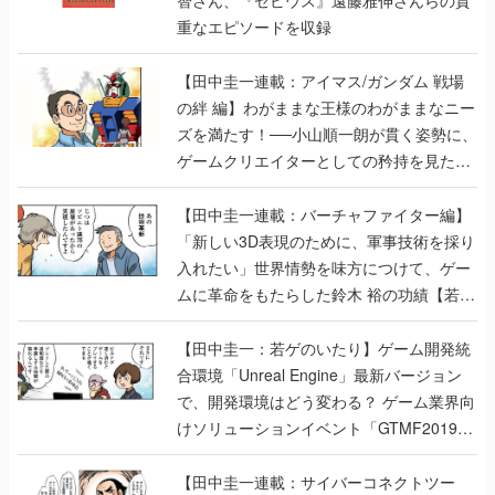
智さん、『ゼビウス』遠藤雅伸さんらの貴
重なエピソードを収録
【田中圭一連載：アイマス/ガンダム 戦場
の絆 編】わがままな王様のわがままなニー
ズを満たす！──小山順一朗が貫く姿勢に、
ゲームクリエイターとしての矜持を見た
【若ゲのいたり最終回】
【田中圭一連載：バーチャファイター編】
「新しい3D表現のために、軍事技術を採り
入れたい」世界情勢を味方につけて、ゲー
ムに革命をもたらした鈴木 裕の功績【若ゲ
のいたり】
【田中圭一：若ゲのいたり】ゲーム開発統
合環境「Unreal Engine」最新バージョン
で、開発環境はどう変わる？ ゲーム業界向
けソリューションイベント「GTMF2019」
に行って、より理解を深めよう【PR】
【田中圭一連載：サイバーコネクトツー