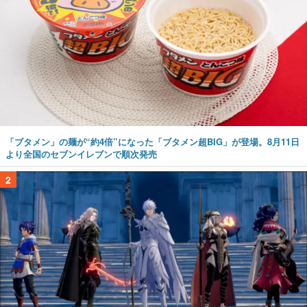
「ブタメン」の麺が“約4倍”になった「ブタメン超BIG」が登場。8月11日
より全国のセブンイレブンで順次発売
2