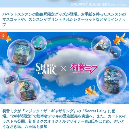
パペットスンスンの郵便局限定グッズが登場。お手紙を持ったスンスンの
マスコットや、スンスンがプリントされたレターセットなどがラインナッ
プ
5
初音ミクが『マジック：ザ・ギャザリング』の「Secret Lair」に登
場。“24時間限定”で統率者デッキの受注販売を実施へ。また、カードのイ
ラストも公開。初音ミクのオリジナルデザイナーKEI氏をはじめ、さいと
うなおき氏、八三氏も参加