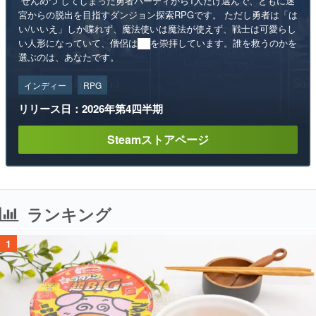
“ぜんめつ”してしまった勇者パーティから1人だけ選んで、ともに迷
宮からの脱出を目指すダンジョン探索RPGです。 ただし勇者は「は
い/いいえ」しか喋れず、魔法使いは魔法が使えず、戦士は可愛らし
い人形になっていて、僧侶は██を崇拝しています。誰を救うのかを
選ぶのは、あなたです。
インディー
RPG
リリース日：2026年第4四半期
Steamストアページ
ランキング
1