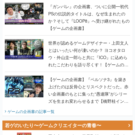
『ガンパレ』の企画書、ついに公開━初代
PSの伝説的タイトルは、なぜ生まれたの
か？そして『LOOP8』へ受け継がれたもの
【ゲームの企画書】
世界が認めるゲームデザイナー・上田文人
とはいったい何が凄いのか？ ヨコオタロ
ウ・外山圭一郎らと共に『ICO』に込めら
れたこだわりを語り尽くす！【ゲームの企
画書】
【ゲームの企画書】『ペルソナ3』を築き
上げたのは反骨心とリスペクトだった。赤
い企画書のもとに集った“愚連隊”がシリー
ズを生まれ変わらせるまで【橋野桂インタ
ビュー】
ゲームの企画書
の記事一覧
若ゲのいたり〜ゲームクリエイターの青春〜