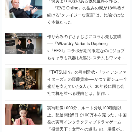
「現実より意味のある仮想世界を作る」
──『EVE Online』の生みの親が18年掲げ
続ける”クレイジーな宣言”は、比喩ではな
く本気だった
作り込みのすさまじさにコラボ先も驚嘆
──『Wizardry Variants Daphne』
×『FFXI』コラボが期間限定なのにジョブ
もキャラも武器も戦闘システムもワンオフ
で作り込まれた理由を両ディレクターに聞
く
『TATSUJIN』の弓削雅稔×『ライデンファ
イターズ』の齋藤貴幸──かつて縦シュー全
盛期を支えていた2人が、30年後に同じ会
社で机を並べる理由とは。新作
『TATSUJIN EXTREME』で初タッグを組
んだレジェンド2人に訊く開発秘話
実写映像1000分、ルート分岐100種類以
上。配信開始5日で100万本を売った、中国
発の実写インタラクティブドラマゲーム
『盛世天下：女帝への道II』の、規模が違