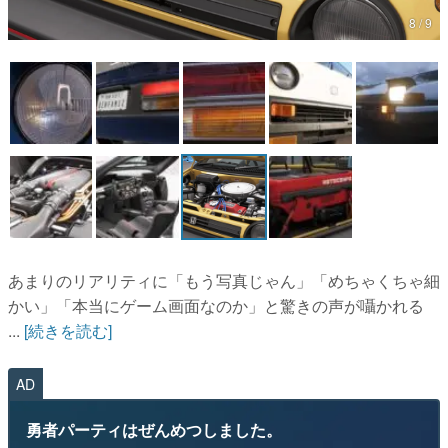
8 / 9
マンガ
女性向け
アプリレビュー
その他
電ファミニコゲーマーとは？
運営：株式会社マレ
あまりのリアリティに「もう写真じゃん」「めちゃくちゃ細
かい」「本当にゲーム画面なのか」と驚きの声が囁かれる
...
[続きを読む]
AD
勇者パーティはぜんめつしました。