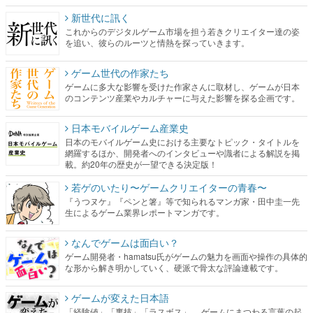
新世代に訊く
これからのデジタルゲーム市場を担う若きクリエイター達の姿
を追い、彼らのルーツと情熱を探っていきます。
ゲーム世代の作家たち
ゲームに多大な影響を受けた作家さんに取材し、ゲームが日本
のコンテンツ産業やカルチャーに与えた影響を探る企画です。
日本モバイルゲーム産業史
日本のモバイルゲーム史における主要なトピック・タイトルを
網羅するほか、開発者へのインタビューや識者による解説を掲
載。約20年の歴史が一望できる決定版！
若ゲのいたり〜ゲームクリエイターの青春〜
『うつヌケ』『ペンと箸』等で知られるマンガ家・田中圭一先
生によるゲーム業界レポートマンガです。
なんでゲームは面白い？
ゲーム開発者・hamatsu氏がゲームの魅力を画面や操作の具体的
な形から解き明かしていく、硬派で骨太な評論連載です。
ゲームが変えた日本語
「経験値」「裏技」「ラスボス」… ゲームにまつわる言葉の起