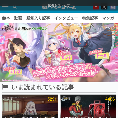
広告をスキップ
赫本
動画
殿堂入り記事
インタビュー
特集記事
マンガ
いま読まれている記事
ピックアップ
注目度
5291
注目度
4466
電ファミのいま読まれている記事ランキング
アプリセール情報