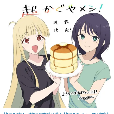
『超かぐや姫！』本編の“10年後”を描く『超かぐやメシ！』Web連載決