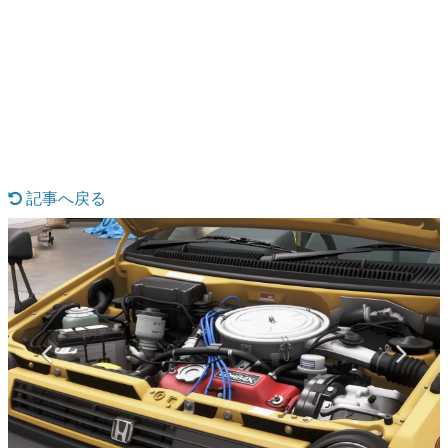
日本のコンテンツ産業やカルチャーに与えた影響を探る企
画です。
日本モバイルゲーム産業史
日本のモバイルゲーム史における主要なトピック・タイト
ルを網羅するほか、開発者へのインタビューや識者による
解説を掲載。約20年の歴史が一望できる決定版！
若ゲのいたり〜ゲームクリエイターの青春〜
『うつヌケ』『ペンと箸』等で知られるマンガ家・田中圭
一先生によるゲーム業界レポートマンガです。
記事へ戻る
なんでゲームは面白い？
ゲーム開発者・hamatsu氏がゲームの魅力を画面や操作の
具体的な形から解き明かしていく、硬派で骨太な評論連載
です。
ゲームが変えた日本語
「経験値」「裏技」「ラスボス」… ゲームにまつわる言葉
の起源や用法の変遷を、コンピューター文化史研究家・タ
イニーP氏が徹底調査。
カテゴリ
特集記事