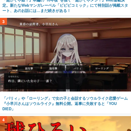
定。新たなWebマンガレーベル「ビビビコミック」にて特別話が掲載スタ
ート、あのお話には…まだ続きがある！
3
「パリィ」や「ローリング」で女の子と会話するソウルライク恋愛ゲーム
『小早川さんはソウルライク』無料公開。返事に失敗すると「YOU
DIED」
4