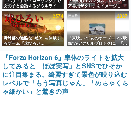
「パリィ」や「ローリング」で
『機動戦士ガンダム』の「シャ
女の子と会話するソウルライク
ア専用ザクⅡ」をイメージした
インタビュー
恋愛ゲーム『小早川さんはソウ
散水ホースリールが予約開始。
注目度
2574
注目度
2387
ルライク』無料公開。返事に失
本体にはシャアのパーソナルマ
連載・特集一覧
敗すると「YOU DIED」
ークやジオン公国軍のエンブレ
ム、型式番号などを配置
殿堂入り記事
野球部の過酷な“補欠”を体験す
「東映」の“あのオープニング映
SNS拡散数が数千以上！ ページビュー数万以上！ などな
ど。多くの人々に読まれた、電ファミ渾身の“殿堂入り”記
るゲーム『球ひろい
像”がアクリルブロックに。「東
事をまとめました。
Simulator』が「1件」のウィッ
映ヒストリカル グッズコレクシ
シュリストをもとにチェコ語に
ョン」が8月下旬より発売
『Forza Horizon 6』車体のライトを拡大
ゲームの企画書
対応しSNSで話題に。『キング
名作ゲームクリエイターの方々に製作時のエピソードをお
してみると「ほぼ実写」とSNSでひそか
ダム・カム』開発元やチェコの
聞きし、ヒットする企画（ゲーム）とは何か？を探ってい
プロ野球選手から称賛の声
きます。
に注目集まる。綺麗すぎて景色が映り込む
赫本
レベルで「もう写真じゃん」「めちゃくち
この物語を解いてはいけない。『赫本』は、〈試験問題〉
ゃ細かい」と驚きの声
の形をした短編ホラー小説集です。
新世代に訊く
これからのデジタルゲーム市場を担う若きクリエイター達
の姿を追い、彼らのルーツと情熱を探っていきます。
ゲーム世代の作家たち
ゲームに多大な影響を受けた作家さんに取材し、ゲームが