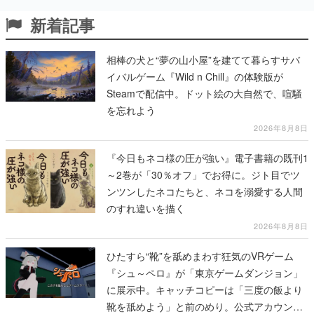
新着記事
相棒の犬と“夢の山小屋”を建てて暮らすサバ
イバルゲーム『Wild n Chill』の体験版が
Steamで配信中。ドット絵の大自然で、喧騒
を忘れよう
2026年8月8日
『今日もネコ様の圧が強い』電子書籍の既刊1
～2巻が「30％オフ」でお得に。ジト目でツ
ンツンしたネコたちと、ネコを溺愛する人間
のすれ違いを描く
2026年8月8日
ひたすら“靴”を舐めまわす狂気のVRゲーム
『シュ～ペロ』が「東京ゲームダンジョン」
に展示中。キャッチコピーは「三度の飯より
靴を舐めよう」と前のめり。公式アカウント