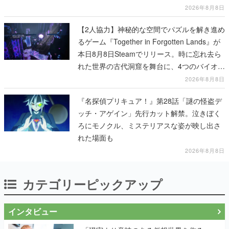
も開設され、2026年リリースに向けて開発中
2026年8月8日
【2人協力】神秘的な空間でパズルを解き進め
るゲーム『Together in Forgotten Lands』が
本日8月8日Steamでリリース。時に忘れ去ら
れた世界の古代洞窟を舞台に、4つのバイオー
ムを探索しながら脱出を目指す
2026年8月8日
『名探偵プリキュア！』第28話「謎の怪盗デ
ッチ・アゲイン」先行カット解禁。泣きぼく
ろにモノクル、ミステリアスな姿が映し出さ
れた場面も
2026年8月8日
カテゴリーピックアップ
インタビュー