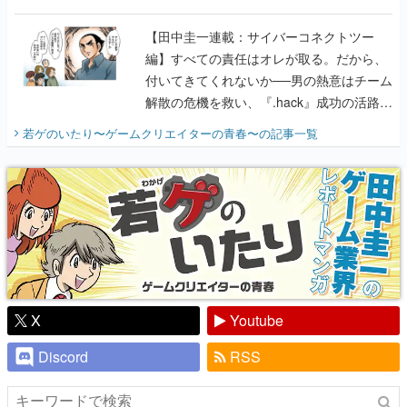
に行って、より理解を深めよう【PR】
【田中圭一連載：サイバーコネクトツー
編】すべての責任はオレが取る。だから、
付いてきてくれないか──男の熱意はチーム
解散の危機を救い、『.hack』成功の活路を
開く。業界の快男児・松山 洋に流れる血は
若ゲのいたり〜ゲームクリエイターの青春〜
の記事一覧
『少年ジャンプ』色だった【若ゲのいた
り】
X
Youtube
Discord
RSS