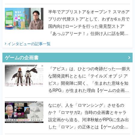
うこだわりをプロデューサーに聞いた
半年でアプリストアをオープン？ スマホア
プリの“代替ストア”として、わずか6ヵ月で
国内向けローンチを行った発見型ストア
『あっぷアリーナ！』仕掛け人に話を聞い
てみた
インタビュー
の記事一覧
ゲームの企画書
『アビス』は、ひとつの奇跡だった──膨大
な開発資料とともに『テイルズ オブ ジ ア
ビス』開発陣に聞く、「生まれた意味を知
るRPG」が生まれた理由【ゲームの企画
書】
なにが、人を「ロマンシング」させるの
か？『ロマサガ2』当時の企画書とキャラ
設定画から迫る、河津秋敏がRPGに生み出
した「ロマン」の正体とは【ゲームの企画
書】