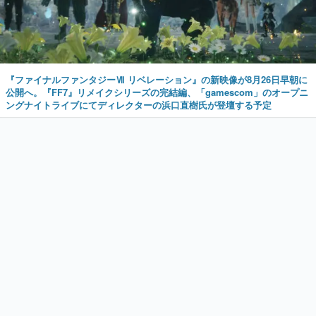
『ファイナルファンタジーⅦ リベレーション』の新映像が8月26日早朝に
公開へ。『FF7』リメイクシリーズの完結編、「gamescom」のオープニ
ングナイトライブにてディレクターの浜口直樹氏が登壇する予定