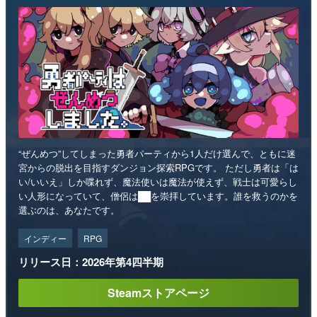
“ぜんめつ”してしまった勇者パーティから1人だけ選んで、ともに迷
宮からの脱出を目指すダンジョン探索RPGです。 ただし勇者は「は
い/いいえ」しか喋れず、魔法使いは魔法が使えず、戦士は可愛らし
い人形になっていて、僧侶は██を崇拝しています。誰を救うのかを
選ぶのは、あなたです。
インディー
RPG
リリース日：2026年第4四半期
Steamストアページ