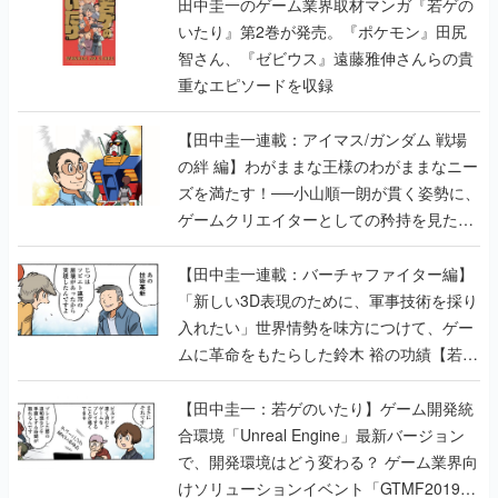
田中圭一のゲーム業界取材マンガ『若ゲの
いたり』第2巻が発売。『ポケモン』田尻
智さん、『ゼビウス』遠藤雅伸さんらの貴
重なエピソードを収録
【田中圭一連載：アイマス/ガンダム 戦場
の絆 編】わがままな王様のわがままなニー
ズを満たす！──小山順一朗が貫く姿勢に、
ゲームクリエイターとしての矜持を見た
【若ゲのいたり最終回】
【田中圭一連載：バーチャファイター編】
「新しい3D表現のために、軍事技術を採り
入れたい」世界情勢を味方につけて、ゲー
ムに革命をもたらした鈴木 裕の功績【若ゲ
のいたり】
【田中圭一：若ゲのいたり】ゲーム開発統
合環境「Unreal Engine」最新バージョン
で、開発環境はどう変わる？ ゲーム業界向
けソリューションイベント「GTMF2019」