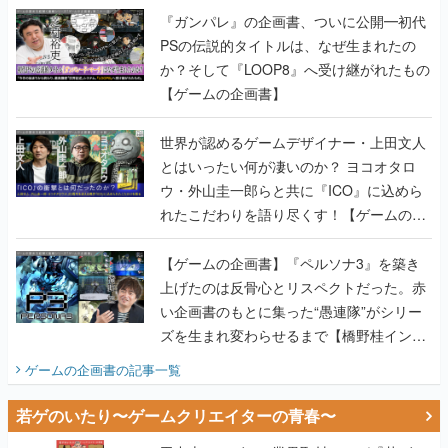
『ガンパレ』の企画書、ついに公開━初代
PSの伝説的タイトルは、なぜ生まれたの
か？そして『LOOP8』へ受け継がれたもの
【ゲームの企画書】
世界が認めるゲームデザイナー・上田文人
とはいったい何が凄いのか？ ヨコオタロ
ウ・外山圭一郎らと共に『ICO』に込めら
れたこだわりを語り尽くす！【ゲームの企
画書】
【ゲームの企画書】『ペルソナ3』を築き
上げたのは反骨心とリスペクトだった。赤
い企画書のもとに集った“愚連隊”がシリー
ズを生まれ変わらせるまで【橋野桂インタ
ビュー】
ゲームの企画書
の記事一覧
若ゲのいたり〜ゲームクリエイターの青春〜