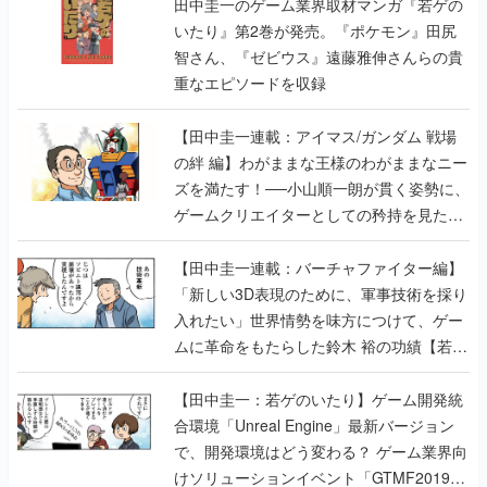
田中圭一のゲーム業界取材マンガ『若ゲの
いたり』第2巻が発売。『ポケモン』田尻
智さん、『ゼビウス』遠藤雅伸さんらの貴
重なエピソードを収録
【田中圭一連載：アイマス/ガンダム 戦場
の絆 編】わがままな王様のわがままなニー
ズを満たす！──小山順一朗が貫く姿勢に、
ゲームクリエイターとしての矜持を見た
【若ゲのいたり最終回】
【田中圭一連載：バーチャファイター編】
「新しい3D表現のために、軍事技術を採り
入れたい」世界情勢を味方につけて、ゲー
ムに革命をもたらした鈴木 裕の功績【若ゲ
のいたり】
【田中圭一：若ゲのいたり】ゲーム開発統
合環境「Unreal Engine」最新バージョン
で、開発環境はどう変わる？ ゲーム業界向
けソリューションイベント「GTMF2019」