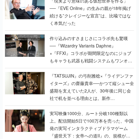
「現実より意味のある仮想世界を作る」
──『EVE Online』の生みの親が18年掲げ
続ける”クレイジーな宣言”は、比喩ではな
く本気だった
作り込みのすさまじさにコラボ先も驚嘆
──『Wizardry Variants Daphne』
×『FFXI』コラボが期間限定なのにジョブ
もキャラも武器も戦闘システムもワンオフ
で作り込まれた理由を両ディレクターに聞
く
『TATSUJIN』の弓削雅稔×『ライデンファ
イターズ』の齋藤貴幸──かつて縦シュー全
盛期を支えていた2人が、30年後に同じ会
社で机を並べる理由とは。新作
『TATSUJIN EXTREME』で初タッグを組
んだレジェンド2人に訊く開発秘話
実写映像1000分、ルート分岐100種類以
上。配信開始5日で100万本を売った、中国
発の実写インタラクティブドラマゲーム
『盛世天下：女帝への道II』の、規模が違