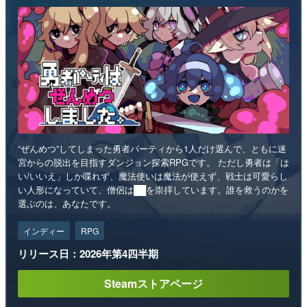
“ぜんめつ”してしまった勇者パーティから1人だけ選んで、ともに迷
宮からの脱出を目指すダンジョン探索RPGです。 ただし勇者は「は
い/いいえ」しか喋れず、魔法使いは魔法が使えず、戦士は可愛らし
い人形になっていて、僧侶は██を崇拝しています。誰を救うのかを
選ぶのは、あなたです。
インディー
RPG
リリース日：2026年第4四半期
Steamストアページ