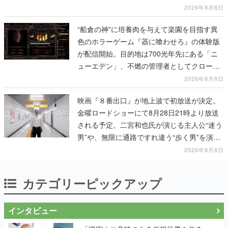
2026年8月8日
“船倉の神”に培養肉を与えて楽園を目指す異
色のホラーゲーム『器に喰わせろ』の体験版
が配信開始。目的地は700光年先にある「ニ
ューエデン」、不燃の管理者としてクローン
人間を増やし、加工して神に捧げる
2026年8月8日
映画『８番出口』が地上波で初放送が決定。
金曜ロードショーにて8月28日21時より放送
される予定。二宮和也氏が演じる主人公“迷う
男”や、無限に通路ですれ違う“歩く男”を演じ
る河内大和氏の迫真の演技は必見
2026年8月8日
カテゴリーピックアップ
インタビュー