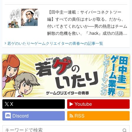
に行って、より理解を深めよう【PR】
【田中圭一連載：サイバーコネクトツー
編】すべての責任はオレが取る。だから、
付いてきてくれないか──男の熱意はチーム
解散の危機を救い、『.hack』成功の活路を
開く。業界の快男児・松山 洋に流れる血は
若ゲのいたり〜ゲームクリエイターの青春〜
の記事一覧
『少年ジャンプ』色だった【若ゲのいた
り】
X
Youtube
Discord
RSS