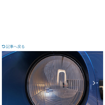
日本のコンテンツ産業やカルチャーに与えた影響を探る企
画です。
日本モバイルゲーム産業史
日本のモバイルゲーム史における主要なトピック・タイト
ルを網羅するほか、開発者へのインタビューや識者による
解説を掲載。約20年の歴史が一望できる決定版！
若ゲのいたり〜ゲームクリエイターの青春〜
『うつヌケ』『ペンと箸』等で知られるマンガ家・田中圭
一先生によるゲーム業界レポートマンガです。
記事へ戻る
なんでゲームは面白い？
ゲーム開発者・hamatsu氏がゲームの魅力を画面や操作の
具体的な形から解き明かしていく、硬派で骨太な評論連載
です。
ゲームが変えた日本語
「経験値」「裏技」「ラスボス」… ゲームにまつわる言葉
の起源や用法の変遷を、コンピューター文化史研究家・タ
イニーP氏が徹底調査。
カテゴリ
特集記事