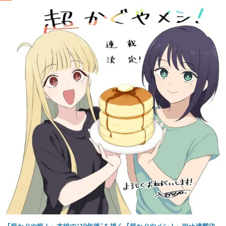
『超かぐや姫！』本編の“10年後”を描く『超かぐやメシ！』Web連載決