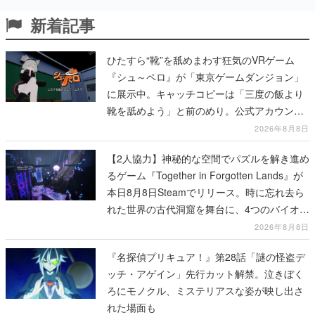
新着記事
ひたすら“靴”を舐めまわす狂気のVRゲーム
『シュ～ペロ』が「東京ゲームダンジョン」
に展示中。キャッチコピーは「三度の飯より
靴を舐めよう」と前のめり。公式アカウント
も開設され、2026年リリースに向けて開発中
2026年8月8日
【2人協力】神秘的な空間でパズルを解き進め
るゲーム『Together in Forgotten Lands』が
本日8月8日Steamでリリース。時に忘れ去ら
れた世界の古代洞窟を舞台に、4つのバイオー
ムを探索しながら脱出を目指す
2026年8月8日
『名探偵プリキュア！』第28話「謎の怪盗デ
ッチ・アゲイン」先行カット解禁。泣きぼく
ろにモノクル、ミステリアスな姿が映し出さ
れた場面も