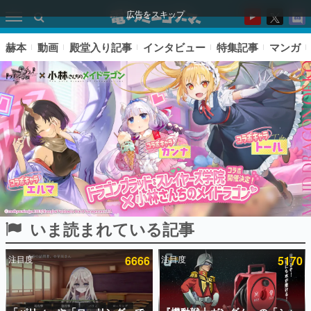
広告をスキップ
赫本
動画
殿堂入り記事
インタビュー
特集記事
マンガ
いま読まれている記事
ピックアップ
注目度
6666
注目度
5170
電ファミのいま読まれている記事ランキング
アプリセール情報