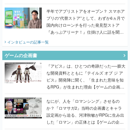
うこだわりをプロデューサーに聞いた
半年でアプリストアをオープン？ スマホア
プリの“代替ストア”として、わずか6ヵ月で
国内向けローンチを行った発見型ストア
『あっぷアリーナ！』仕掛け人に話を聞い
てみた
インタビュー
の記事一覧
ゲームの企画書
『アビス』は、ひとつの奇跡だった──膨大
な開発資料とともに『テイルズ オブ ジ ア
ビス』開発陣に聞く、「生まれた意味を知
るRPG」が生まれた理由【ゲームの企画
書】
なにが、人を「ロマンシング」させるの
か？『ロマサガ2』当時の企画書とキャラ
設定画から迫る、河津秋敏がRPGに生み出
した「ロマン」の正体とは【ゲームの企画
書】