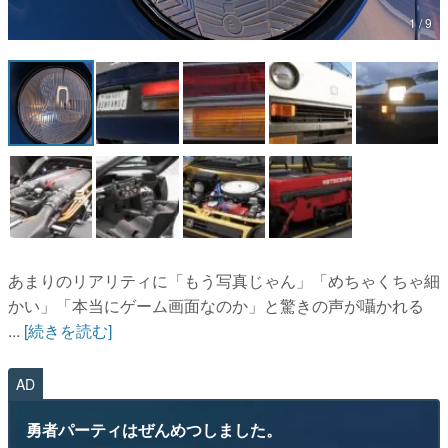
1 / 9
マンガ
女性向け
アプリレビュー
その他
電ファミニコゲーマーとは？
運営：株式会社マレ
あまりのリアリティに「もう写真じゃん」「めちゃくちゃ細
かい」「本当にゲーム画面なのか」と驚きの声が囁かれる
...
[続きを読む]
AD
勇者パーティはぜんめつしました。