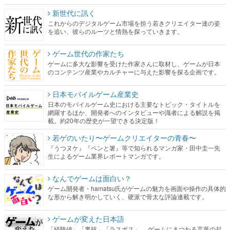
新世代に訊く
これからのデジタルゲーム市場を担う若きクリエイター達の姿
を追い、彼らのルーツと情熱を探っていきます。
ゲーム世代の作家たち
ゲームに多大な影響を受けた作家さんに取材し、ゲームが日本
のコンテンツ産業やカルチャーに与えた影響を探る企画です。
日本モバイルゲーム産業史
日本のモバイルゲーム史における主要なトピック・タイトルを
網羅するほか、開発者へのインタビューや識者による解説を掲
載。約20年の歴史が一望できる決定版！
若ゲのいたり〜ゲームクリエイターの青春〜
『うつヌケ』『ペンと箸』等で知られるマンガ家・田中圭一先
生によるゲーム業界レポートマンガです。
なんでゲームは面白い？
ゲーム開発者・hamatsu氏がゲームの魅力を画面や操作の具体的
な形から解き明かしていく、硬派で骨太な評論連載です。
ゲームが変えた日本語
「経験値」「裏技」「ラスボス」… ゲームにまつわる言葉の起