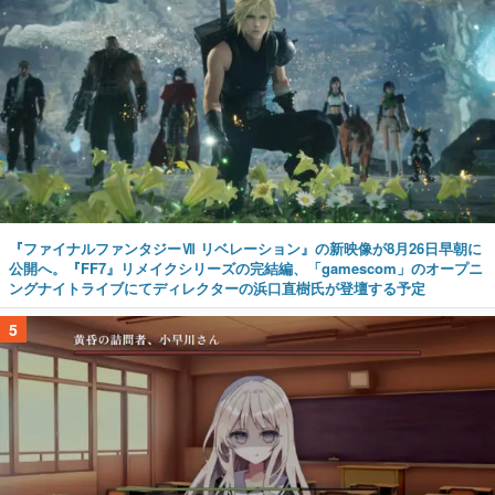
『ファイナルファンタジーⅦ リベレーション』の新映像が8月26日早朝に
公開へ。『FF7』リメイクシリーズの完結編、「gamescom」のオープニ
ングナイトライブにてディレクターの浜口直樹氏が登壇する予定
5