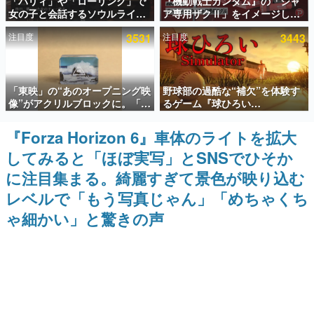
「パリィ」や「ローリング」で
『機動戦士ガンダム』の「シャ
女の子と会話するソウルライク
ア専用ザクⅡ」をイメージした
インタビュー
恋愛ゲーム『小早川さんはソウ
散水ホースリールが予約開始。
注目度
3531
注目度
3443
ルライク』無料公開。返事に失
本体にはシャアのパーソナルマ
連載・特集一覧
敗すると「YOU DIED」
ークやジオン公国軍のエンブレ
ム、型式番号などを配置
殿堂入り記事
「東映」の“あのオープニング映
野球部の過酷な“補欠”を体験す
SNS拡散数が数千以上！ ページビュー数万以上！ などな
ど。多くの人々に読まれた、電ファミ渾身の“殿堂入り”記
像”がアクリルブロックに。「東
るゲーム『球ひろい
事をまとめました。
映ヒストリカル グッズコレクシ
Simulator』が「1件」のウィッ
ョン」が8月下旬より発売
シュリストをもとにチェコ語に
『Forza Horizon 6』車体のライトを拡大
ゲームの企画書
対応しSNSで話題に。『キング
名作ゲームクリエイターの方々に製作時のエピソードをお
してみると「ほぼ実写」とSNSでひそか
ダム・カム』開発元やチェコの
聞きし、ヒットする企画（ゲーム）とは何か？を探ってい
プロ野球選手から称賛の声
きます。
に注目集まる。綺麗すぎて景色が映り込む
赫本
レベルで「もう写真じゃん」「めちゃくち
この物語を解いてはいけない。『赫本』は、〈試験問題〉
ゃ細かい」と驚きの声
の形をした短編ホラー小説集です。
新世代に訊く
これからのデジタルゲーム市場を担う若きクリエイター達
の姿を追い、彼らのルーツと情熱を探っていきます。
ゲーム世代の作家たち
ゲームに多大な影響を受けた作家さんに取材し、ゲームが