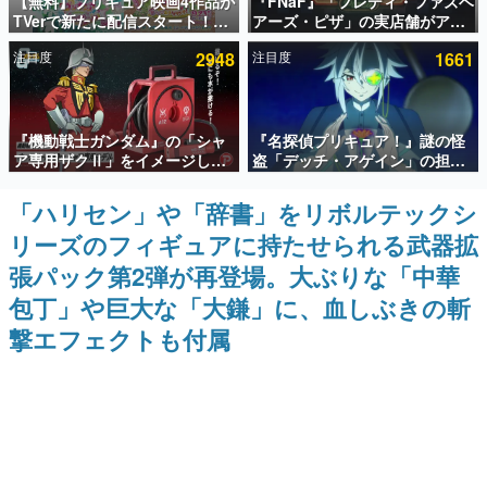
【無料】プリキュア映画4作品が
『FNaF』「フレディ・ファズベ
TVerで新たに配信スタート！な
アーズ・ピザ」の実店舗がアメ
インタビュー
んと2018年～2024年の映画ほぼ
リカの商業施設「American
注目度
2948
注目度
1661
すべてが見放題に、ぶっちゃけ
Dream」に2027年オープン！
連載・特集一覧
ありえないラインナップ
ScottGamesとの共同開発、食
事だけでなくステージショーや
没入型のホラー体験も楽しめる
殿堂入り記事
『機動戦士ガンダム』の「シャ
『名探偵プリキュア！』謎の怪
SNS拡散数が数千以上！ ページビュー数万以上！ などな
ど。多くの人々に読まれた、電ファミ渾身の“殿堂入り”記
ア専用ザクⅡ」をイメージした
盗「デッチ・アゲイン」の担当
事をまとめました。
散水ホースリールが予約開始。
キャストは天﨑滉平さんと判
本体にはシャアのパーソナルマ
明。『Re:ゼロから始める異世
「ハリセン」や「辞書」をリボルテックシ
ゲームの企画書
ークやジオン公国軍のエンブレ
界生活』オットー役、『ヒプノ
名作ゲームクリエイターの方々に製作時のエピソードをお
リーズのフィギュアに持たせられる武器拡
ム、型式番号などを配置
シスマイク』山田三郎役など
聞きし、ヒットする企画（ゲーム）とは何か？を探ってい
きます。
張パック第2弾が再登場。大ぶりな「中華
赫本
包丁」や巨大な「大鎌」に、血しぶきの斬
この物語を解いてはいけない。『赫本』は、〈試験問題〉
撃エフェクトも付属
の形をした短編ホラー小説集です。
新世代に訊く
これからのデジタルゲーム市場を担う若きクリエイター達
の姿を追い、彼らのルーツと情熱を探っていきます。
ゲーム世代の作家たち
ゲームに多大な影響を受けた作家さんに取材し、ゲームが