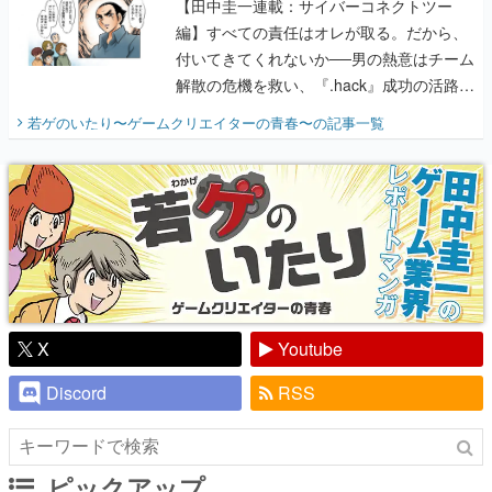
【田中圭一連載：サイバーコネクトツー
編】すべての責任はオレが取る。だから、
付いてきてくれないか──男の熱意はチーム
解散の危機を救い、『.hack』成功の活路を
開く。業界の快男児・松山 洋に流れる血は
若ゲのいたり〜ゲームクリエイターの青春〜
の記事一覧
『少年ジャンプ』色だった【若ゲのいた
り】
X
Youtube
Discord
RSS
ピックアップ