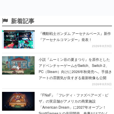
新着記事
『機動戦士ガンダム アーセナルベース』新作
『アーセナルコマンダー』発表！
2026年8月9日
小説『ムーミン谷の夏まつり』を原作とした
アドベンチャーゲームがSwitch、Switch 2、
PC（Steam）向けに2026年秋発売へ。手描き
アートの雰囲気が良すぎる最新映像も公開
2026年8月9日
『FNaF』「フレディ・ファズベアーズ・ピ
ザ」の実店舗がアメリカの商業施設
「American Dream」に2027年オープン！
ScottGamesとの共同開発、食事だけでなくス