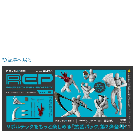
日本のコンテンツ産業やカルチャーに与えた影響を探る企
画です。
日本モバイルゲーム産業史
日本のモバイルゲーム史における主要なトピック・タイト
ルを網羅するほか、開発者へのインタビューや識者による
解説を掲載。約20年の歴史が一望できる決定版！
若ゲのいたり〜ゲームクリエイターの青春〜
『うつヌケ』『ペンと箸』等で知られるマンガ家・田中圭
一先生によるゲーム業界レポートマンガです。
記事へ戻る
なんでゲームは面白い？
ゲーム開発者・hamatsu氏がゲームの魅力を画面や操作の
具体的な形から解き明かしていく、硬派で骨太な評論連載
です。
ゲームが変えた日本語
「経験値」「裏技」「ラスボス」… ゲームにまつわる言葉
の起源や用法の変遷を、コンピューター文化史研究家・タ
イニーP氏が徹底調査。
カテゴリ
6 / 11
特集記事