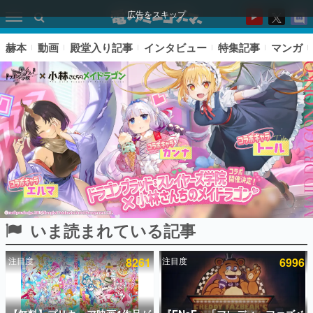
広告をスキップ
赫本
動画
殿堂入り記事
インタビュー
特集記事
マンガ
いま読まれている記事
ピックアップ
注目度
8261
注目度
6996
電ファミのいま読まれている記事ランキング
アプリセール情報