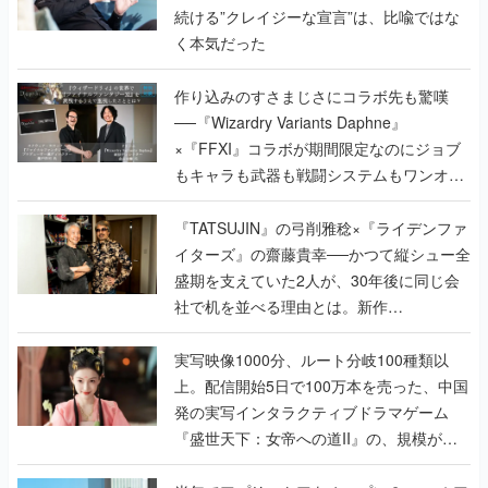
続ける”クレイジーな宣言”は、比喩ではな
く本気だった
作り込みのすさまじさにコラボ先も驚嘆
──『Wizardry Variants Daphne』
×『FFXI』コラボが期間限定なのにジョブ
もキャラも武器も戦闘システムもワンオフ
で作り込まれた理由を両ディレクターに聞
く
『TATSUJIN』の弓削雅稔×『ライデンファ
イターズ』の齋藤貴幸──かつて縦シュー全
盛期を支えていた2人が、30年後に同じ会
社で机を並べる理由とは。新作
『TATSUJIN EXTREME』で初タッグを組
んだレジェンド2人に訊く開発秘話
実写映像1000分、ルート分岐100種類以
上。配信開始5日で100万本を売った、中国
発の実写インタラクティブドラマゲーム
『盛世天下：女帝への道II』の、規模が違
うこだわりをプロデューサーに聞いた