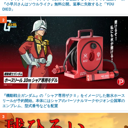
『小早川さんはソウルライク』無料公開。返事に失敗すると「YOU
DIED」
2
『機動戦士ガンダム』の「シャア専用ザクⅡ」をイメージした散水ホース
リールが予約開始。本体にはシャアのパーソナルマークやジオン公国軍の
エンブレム、型式番号などを配置
3