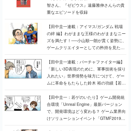
智さん、『ゼビウス』遠藤雅伸さんらの貴
重なエピソードを収録
【田中圭一連載：アイマス/ガンダム 戦場
の絆 編】わがままな王様のわがままなニー
ズを満たす！──小山順一朗が貫く姿勢に、
ゲームクリエイターとしての矜持を見た
【若ゲのいたり最終回】
【田中圭一連載：バーチャファイター編】
「新しい3D表現のために、軍事技術を採り
入れたい」世界情勢を味方につけて、ゲー
ムに革命をもたらした鈴木 裕の功績【若ゲ
のいたり】
【田中圭一：若ゲのいたり】ゲーム開発統
合環境「Unreal Engine」最新バージョン
で、開発環境はどう変わる？ ゲーム業界向
けソリューションイベント「GTMF2019」
に行って、より理解を深めよう【PR】