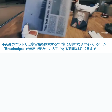
不死身のニワトリと宇宙船を探索する“非常に好評”なサバイバルゲーム
『Breathedge』が無料で配布中。入手できる期間は8月10日まで