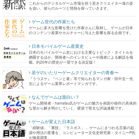
これからのデジタルゲーム市場を担う若きクリエイター達の姿
を追い、彼らのルーツと情熱を探っていきます。
ゲーム世代の作家たち
ゲームに多大な影響を受けた作家さんに取材し、ゲームが日本
のコンテンツ産業やカルチャーに与えた影響を探る企画です。
日本モバイルゲーム産業史
日本のモバイルゲーム史における主要なトピック・タイトルを
網羅するほか、開発者へのインタビューや識者による解説を掲
載。約20年の歴史が一望できる決定版！
若ゲのいたり〜ゲームクリエイターの青春〜
『うつヌケ』『ペンと箸』等で知られるマンガ家・田中圭一先
生によるゲーム業界レポートマンガです。
なんでゲームは面白い？
ゲーム開発者・hamatsu氏がゲームの魅力を画面や操作の具体的
な形から解き明かしていく、硬派で骨太な評論連載です。
ゲームが変えた日本語
「経験値」「裏技」「ラスボス」… ゲームにまつわる言葉の起
源や用法の変遷を、コンピューター文化史研究家・タイニーP氏
が徹底調査。