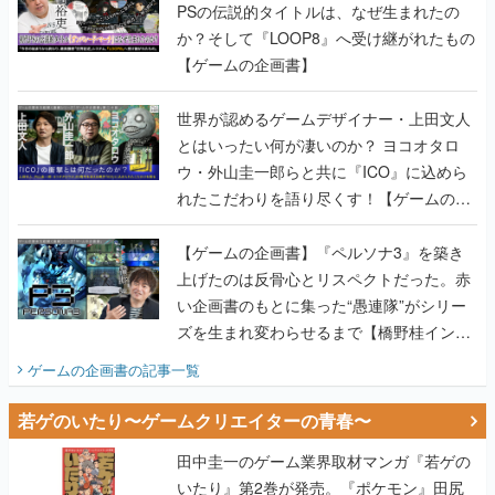
PSの伝説的タイトルは、なぜ生まれたの
か？そして『LOOP8』へ受け継がれたもの
【ゲームの企画書】
世界が認めるゲームデザイナー・上田文人
とはいったい何が凄いのか？ ヨコオタロ
ウ・外山圭一郎らと共に『ICO』に込めら
れたこだわりを語り尽くす！【ゲームの企
画書】
【ゲームの企画書】『ペルソナ3』を築き
上げたのは反骨心とリスペクトだった。赤
い企画書のもとに集った“愚連隊”がシリー
ズを生まれ変わらせるまで【橋野桂インタ
ビュー】
ゲームの企画書
の記事一覧
若ゲのいたり〜ゲームクリエイターの青春〜
田中圭一のゲーム業界取材マンガ『若ゲの
いたり』第2巻が発売。『ポケモン』田尻