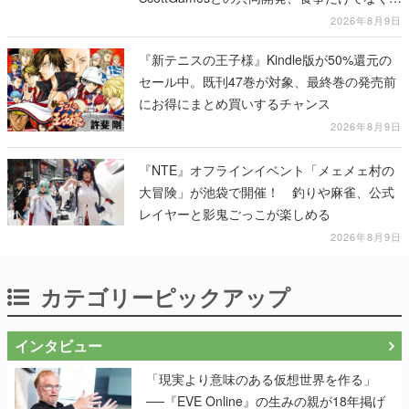
テージショーや没入型のホラー体験も楽しめ
2026年8月9日
る
『新テニスの王子様』Kindle版が50%還元の
セール中。既刊47巻が対象、最終巻の発売前
にお得にまとめ買いするチャンス
2026年8月9日
『NTE』オフラインイベント「メェメェ村の
大冒険」が池袋で開催！ 釣りや麻雀、公式
レイヤーと影鬼ごっこが楽しめる
2026年8月9日
カテゴリーピックアップ
インタビュー
「現実より意味のある仮想世界を作る」
──『EVE Online』の生みの親が18年掲げ