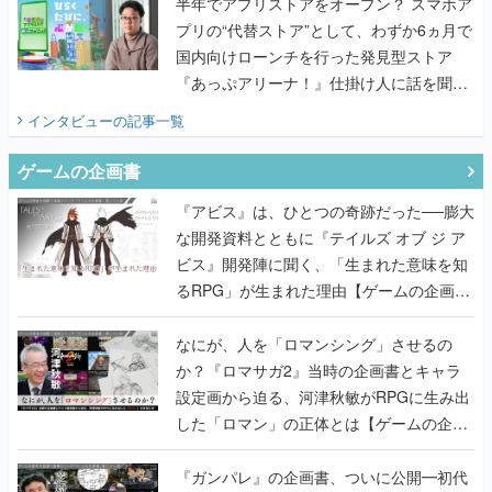
半年でアプリストアをオープン？ スマホア
プリの“代替ストア”として、わずか6ヵ月で
国内向けローンチを行った発見型ストア
『あっぷアリーナ！』仕掛け人に話を聞い
てみた
インタビュー
の記事一覧
ゲームの企画書
『アビス』は、ひとつの奇跡だった──膨大
な開発資料とともに『テイルズ オブ ジ ア
ビス』開発陣に聞く、「生まれた意味を知
るRPG」が生まれた理由【ゲームの企画
書】
なにが、人を「ロマンシング」させるの
か？『ロマサガ2』当時の企画書とキャラ
設定画から迫る、河津秋敏がRPGに生み出
した「ロマン」の正体とは【ゲームの企画
書】
『ガンパレ』の企画書、ついに公開━初代