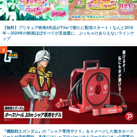
【無料】プリキュア映画4作品がTVerで新たに配信スタート！なんと2018
年～2024年の映画ほぼすべてが見放題に、ぶっちゃけありえないラインナ
ップ
2
『機動戦士ガンダム』の「シャア専用ザクⅡ」をイメージした散水ホース
リールが予約開始。本体にはシャアのパーソナルマークやジオン公国軍の