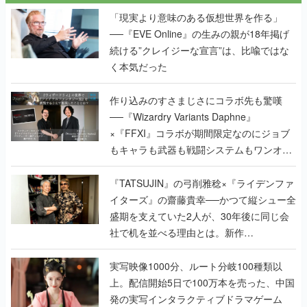
「現実より意味のある仮想世界を作る」
──『EVE Online』の生みの親が18年掲げ
続ける”クレイジーな宣言”は、比喩ではな
く本気だった
作り込みのすさまじさにコラボ先も驚嘆
──『Wizardry Variants Daphne』
×『FFXI』コラボが期間限定なのにジョブ
もキャラも武器も戦闘システムもワンオフ
で作り込まれた理由を両ディレクターに聞
く
『TATSUJIN』の弓削雅稔×『ライデンファ
イターズ』の齋藤貴幸──かつて縦シュー全
盛期を支えていた2人が、30年後に同じ会
社で机を並べる理由とは。新作
『TATSUJIN EXTREME』で初タッグを組
んだレジェンド2人に訊く開発秘話
実写映像1000分、ルート分岐100種類以
上。配信開始5日で100万本を売った、中国
発の実写インタラクティブドラマゲーム