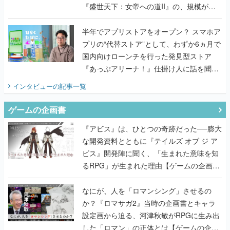
『盛世天下：女帝への道II』の、規模が違
うこだわりをプロデューサーに聞いた
半年でアプリストアをオープン？ スマホア
プリの“代替ストア”として、わずか6ヵ月で
国内向けローンチを行った発見型ストア
『あっぷアリーナ！』仕掛け人に話を聞い
てみた
インタビュー
の記事一覧
ゲームの企画書
『アビス』は、ひとつの奇跡だった──膨大
な開発資料とともに『テイルズ オブ ジ ア
ビス』開発陣に聞く、「生まれた意味を知
るRPG」が生まれた理由【ゲームの企画
書】
なにが、人を「ロマンシング」させるの
か？『ロマサガ2』当時の企画書とキャラ
設定画から迫る、河津秋敏がRPGに生み出
した「ロマン」の正体とは【ゲームの企画