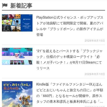
新着記事
PlayStation公式ライセンス・ポップアップス
トアが池袋駅にて期間限定で開催。夏のアパ
レルや『ブラッドボーン』の新作アイテムが
登場
2026年8月10日
“21”を超えるとバーストする「ブラックジャ
ック」仕様のデッキ構築ローグライト『必
殺！メガ子パンチ！』が8月11日Steamにて
リリース
2026年8月10日
Kindle版『ファイナルファンタジーIXえほん
ビビとおじいちゃんと旅立ちの日に』が半額
の「660円」となるセールが開催中。原作ス
タッフの青木和彦氏と板鼻利幸氏による「ビ
ビ」の前日譚