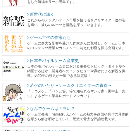
をした短編ホラー小説集です。
新世代に訊く
これからのデジタルゲーム市場を担う若きクリエイター達の姿
を追い、彼らのルーツと情熱を探っていきます。
ゲーム世代の作家たち
ゲームに多大な影響を受けた作家さんに取材し、ゲームが日本
のコンテンツ産業やカルチャーに与えた影響を探る企画です。
日本モバイルゲーム産業史
日本のモバイルゲーム史における主要なトピック・タイトルを
網羅するほか、開発者へのインタビューや識者による解説を掲
載。約20年の歴史が一望できる決定版！
若ゲのいたり〜ゲームクリエイターの青春〜
『うつヌケ』『ペンと箸』等で知られるマンガ家・田中圭一先
生によるゲーム業界レポートマンガです。
なんでゲームは面白い？
ゲーム開発者・hamatsu氏がゲームの魅力を画面や操作の具体的
な形から解き明かしていく、硬派で骨太な評論連載です。