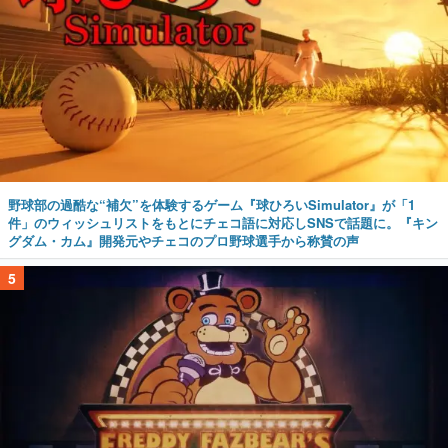
野球部の過酷な“補欠”を体験するゲーム『球ひろいSimulator』が「1
件」のウィッシュリストをもとにチェコ語に対応しSNSで話題に。『キン
グダム・カム』開発元やチェコのプロ野球選手から称賛の声
5