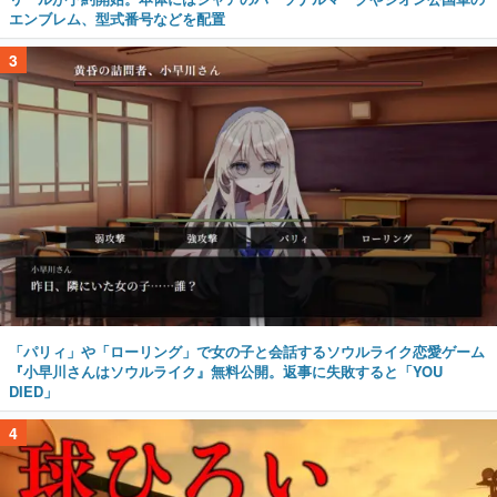
エンブレム、型式番号などを配置
3
「パリィ」や「ローリング」で女の子と会話するソウルライク恋愛ゲーム
『小早川さんはソウルライク』無料公開。返事に失敗すると「YOU
DIED」
4