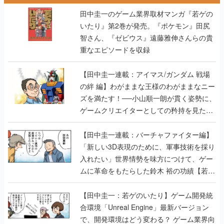
田中圭一のゲーム業界取材マンガ『若ゲの
いたり』第2巻が発売。『ポケモン』田尻
智さん、『ゼビウス』遠藤雅伸さんらの貴
重なエピソードを収録
【田中圭一連載：アイマス/ガンダム 戦場
の絆 編】わがままな王様のわがままなニー
ズを満たす！──小山順一朗が貫く姿勢に、
ゲームクリエイターとしての矜持を見た
【若ゲのいたり最終回】
【田中圭一連載：バーチャファイター編】
「新しい3D表現のために、軍事技術を採り
入れたい」世界情勢を味方につけて、ゲー
ムに革命をもたらした鈴木 裕の功績【若ゲ
のいたり】
【田中圭一：若ゲのいたり】ゲーム開発統
合環境「Unreal Engine」最新バージョン
で、開発環境はどう変わる？ ゲーム業界向