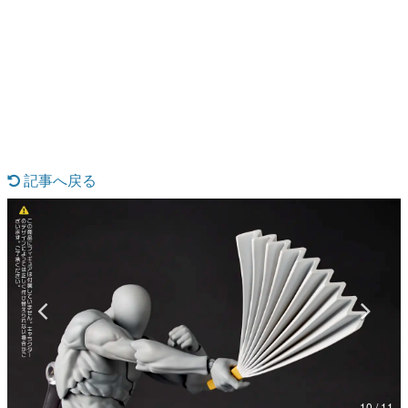
日本のコンテンツ産業やカルチャーに与えた影響を探る企
画です。
日本モバイルゲーム産業史
日本のモバイルゲーム史における主要なトピック・タイト
ルを網羅するほか、開発者へのインタビューや識者による
解説を掲載。約20年の歴史が一望できる決定版！
若ゲのいたり〜ゲームクリエイターの青春〜
『うつヌケ』『ペンと箸』等で知られるマンガ家・田中圭
一先生によるゲーム業界レポートマンガです。
記事へ戻る
なんでゲームは面白い？
ゲーム開発者・hamatsu氏がゲームの魅力を画面や操作の
具体的な形から解き明かしていく、硬派で骨太な評論連載
です。
ゲームが変えた日本語
「経験値」「裏技」「ラスボス」… ゲームにまつわる言葉
の起源や用法の変遷を、コンピューター文化史研究家・タ
イニーP氏が徹底調査。
カテゴリ
特集記事
10 / 11