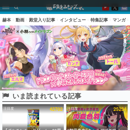
広告をスキップ
赫本
動画
殿堂入り記事
インタビュー
特集記事
マンガ
いま読まれている記事
ピックアップ
注目度
42702
注目度
25234
電ファミのいま読まれている記事ランキング
アプリセール情報