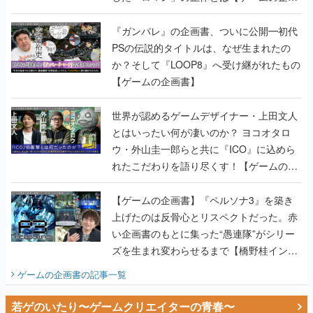
書】
『ガンパレ』の企画書、ついに公開━初代
PSの伝説的タイトルは、なぜ生まれたの
か？そして『LOOP8』へ受け継がれたもの
【ゲームの企画書】
世界が認めるゲームデザイナー・上田文人
とはいったい何が凄いのか？ ヨコオタロ
ウ・外山圭一郎らと共に『ICO』に込めら
れたこだわりを語り尽くす！【ゲームの企
画書】
【ゲームの企画書】『ペルソナ3』を築き
上げたのは反骨心とリスペクトだった。赤
い企画書のもとに集った“愚連隊”がシリー
ズを生まれ変わらせるまで【橋野桂インタ
ビュー】
ゲームの企画書
の記事一覧
若ゲのいたり〜ゲームクリエイターの青春〜