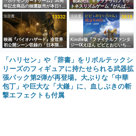
『ポケモンカードゲーム』30周
“朝凪先生”キャラデザのフィッ
年記念商品の抽選販売が本日12
トネスリズムゲーム『がんば
インタビュー
時より開始。拡張パック「30th
れ！チアリズム』Steamストア
注目度
13332
注目度
3619
CELEBRATION」のボックス
ページが公開。キャラクターの
連載・特集一覧
に、「プレミアムデッキセット
CVは陽向葵ゅかさん
エーフィ・ブラッキー」
「FUTURISTIC BOX」の計3商
殿堂入り記事
品
映画『バイオハザード』全世界
Kindle版『ファイナルファンタ
SNS拡散数が数千以上！ ページビュー数万以上！ などな
ど。多くの人々に読まれた、電ファミ渾身の“殿堂入り”記
初公開シーン収録の「日本限
ジーIXえほん ビビとおじいちゃ
事をまとめました。
定」予告映像が解禁。バイオの
んと旅立ちの日に』が半額の
日（8月10日）にあわせて、
「660円」となるセールが開催
「ハリセン」や「辞書」をリボルテックシ
ゲームの企画書
「ラクーンシティ総合病院」へ
中。原作スタッフの青木和彦氏
名作ゲームクリエイターの方々に製作時のエピソードをお
リーズのフィギュアに持たせられる武器拡
行く配達人の姿が披露
と板鼻利幸氏による「ビビ」の
聞きし、ヒットする企画（ゲーム）とは何か？を探ってい
前日譚
きます。
張パック第2弾が再登場。大ぶりな「中華
赫本
包丁」や巨大な「大鎌」に、血しぶきの斬
この物語を解いてはいけない。『赫本』は、〈試験問題〉
撃エフェクトも付属
の形をした短編ホラー小説集です。
新世代に訊く
これからのデジタルゲーム市場を担う若きクリエイター達
の姿を追い、彼らのルーツと情熱を探っていきます。
ゲーム世代の作家たち
ゲームに多大な影響を受けた作家さんに取材し、ゲームが