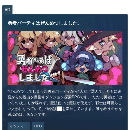
AD
勇者パーティはぜんめつしました。
“ぜんめつ”してしまった勇者パーティから1人だけ選んで、ともに迷
宮からの脱出を目指すダンジョン探索RPGです。 ただし勇者は「は
い/いいえ」しか喋れず、魔法使いは魔法が使えず、戦士は可愛らし
い人形になっていて、僧侶は██を崇拝しています。誰を救うのかを
選ぶのは、あなたです。
インディー
RPG