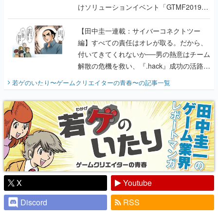
けソリューションイベント「GTMF2019」
に行って、より理解を深めよう【PR】
【田中圭一連載：サイバーコネクトツー
編】すべての責任はオレが取る。だから、
付いてきてくれないか──男の熱意はチーム
解散の危機を救い、『.hack』成功の活路を
開く。業界の快男児・松山 洋に流れる血は
若ゲのいたり〜ゲームクリエイターの青春〜
の記事一覧
『少年ジャンプ』色だった【若ゲのいた
り】
X
Youtube
Discord
RSS