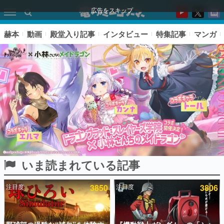
広告をスキップ
赫本
動画
殿堂入り記事
インタビュー
特集記事
マンガ
いま読まれている記事
ピックアップ
注目度
3850
注目度
3806
電ファミのいま読まれている記事ランキング
アプリセール情報