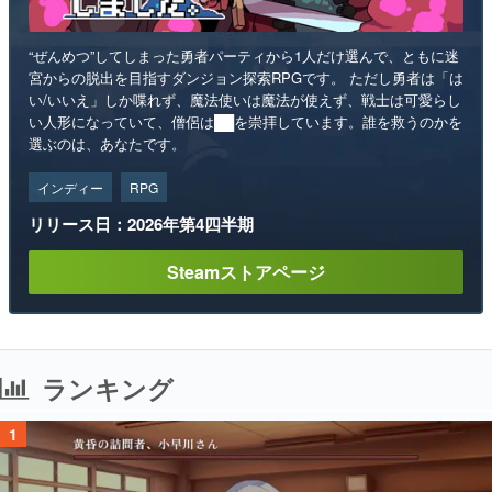
“ぜんめつ”してしまった勇者パーティから1人だけ選んで、ともに迷
宮からの脱出を目指すダンジョン探索RPGです。 ただし勇者は「は
い/いいえ」しか喋れず、魔法使いは魔法が使えず、戦士は可愛らし
い人形になっていて、僧侶は██を崇拝しています。誰を救うのかを
選ぶのは、あなたです。
インディー
RPG
リリース日：2026年第4四半期
Steamストアページ
ランキング
1