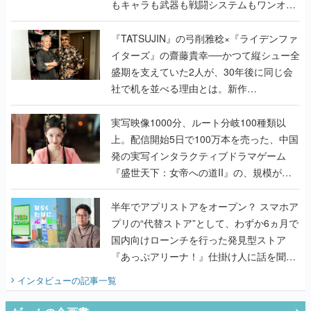
もキャラも武器も戦闘システムもワンオフ
で作り込まれた理由を両ディレクターに聞
く
『TATSUJIN』の弓削雅稔×『ライデンファ
イターズ』の齋藤貴幸──かつて縦シュー全
盛期を支えていた2人が、30年後に同じ会
社で机を並べる理由とは。新作
『TATSUJIN EXTREME』で初タッグを組
んだレジェンド2人に訊く開発秘話
実写映像1000分、ルート分岐100種類以
上。配信開始5日で100万本を売った、中国
発の実写インタラクティブドラマゲーム
『盛世天下：女帝への道II』の、規模が違
うこだわりをプロデューサーに聞いた
半年でアプリストアをオープン？ スマホア
プリの“代替ストア”として、わずか6ヵ月で
国内向けローンチを行った発見型ストア
『あっぷアリーナ！』仕掛け人に話を聞い
てみた
インタビュー
の記事一覧