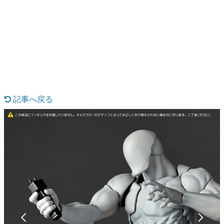
日本のコンテンツ産業やカルチャーに与えた影響を探る企
画です。
日本モバイルゲーム産業史
日本のモバイルゲーム史における主要なトピック・タイト
ルを網羅するほか、開発者へのインタビューや識者による
解説を掲載。約20年の歴史が一望できる決定版！
若ゲのいたり〜ゲームクリエイターの青春〜
『うつヌケ』『ペンと箸』等で知られるマンガ家・田中圭
一先生によるゲーム業界レポートマンガです。
記事へ戻る
なんでゲームは面白い？
ゲーム開発者・hamatsu氏がゲームの魅力を画面や操作の
具体的な形から解き明かしていく、硬派で骨太な評論連載
です。
ゲームが変えた日本語
「経験値」「裏技」「ラスボス」… ゲームにまつわる言葉
の起源や用法の変遷を、コンピューター文化史研究家・タ
イニーP氏が徹底調査。
カテゴリ
特集記事