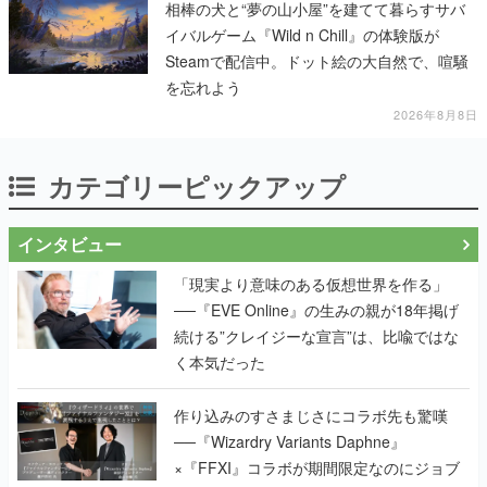
相棒の犬と“夢の山小屋”を建てて暮らすサバ
イバルゲーム『Wild n Chill』の体験版が
Steamで配信中。ドット絵の大自然で、喧騒
を忘れよう
2026年8月8日
カテゴリーピックアップ
インタビュー
「現実より意味のある仮想世界を作る」
──『EVE Online』の生みの親が18年掲げ
続ける”クレイジーな宣言”は、比喩ではな
く本気だった
作り込みのすさまじさにコラボ先も驚嘆
──『Wizardry Variants Daphne』
×『FFXI』コラボが期間限定なのにジョブ