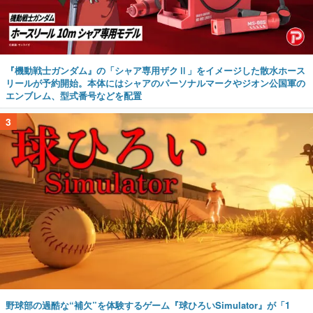
『機動戦士ガンダム』の「シャア専用ザクⅡ」をイメージした散水ホース
リールが予約開始。本体にはシャアのパーソナルマークやジオン公国軍の
エンブレム、型式番号などを配置
3
野球部の過酷な“補欠”を体験するゲーム『球ひろいSimulator』が「1