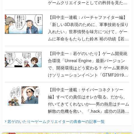
ゲームクリエイターとしての矜持を見た
【若ゲのいたり最終回】
【田中圭一連載：バーチャファイター編】
「新しい3D表現のために、軍事技術を採り
入れたい」世界情勢を味方につけて、ゲー
ムに革命をもたらした鈴木 裕の功績【若ゲ
のいたり】
【田中圭一：若ゲのいたり】ゲーム開発統
合環境「Unreal Engine」最新バージョン
で、開発環境はどう変わる？ ゲーム業界向
けソリューションイベント「GTMF2019」
に行って、より理解を深めよう【PR】
【田中圭一連載：サイバーコネクトツー
編】すべての責任はオレが取る。だから、
付いてきてくれないか──男の熱意はチーム
解散の危機を救い、『.hack』成功の活路を
開く。業界の快男児・松山 洋に流れる血は
若ゲのいたり〜ゲームクリエイターの青春〜
の記事一覧
『少年ジャンプ』色だった【若ゲのいた
り】