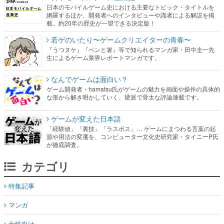
日本のモバイルゲーム史における主要なトピック・タイトルを
網羅するほか、開発者へのインタビューや識者による解説を掲
載。約20年の歴史が一望できる決定版！
若ゲのいたり〜ゲームクリエイターの青春〜
『うつヌケ』『ペンと箸』等で知られるマンガ家・田中圭一先
生によるゲーム業界レポートマンガです。
なんでゲームは面白い？
ゲーム開発者・hamatsu氏がゲームの魅力を画面や操作の具体的
な形から解き明かしていく、硬派で骨太な評論連載です。
ゲームが変えた日本語
「経験値」「裏技」「ラスボス」… ゲームにまつわる言葉の起
源や用法の変遷を、コンピューター文化史研究家・タイニーP氏
が徹底調査。
カテゴリ
特集記事
マンガ
女性向け