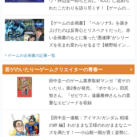
ウ・外山圭一郎らと共に『ICO』に込めら
れたこだわりを語り尽くす！【ゲームの企
画書】
【ゲームの企画書】『ペルソナ3』を築き
上げたのは反骨心とリスペクトだった。赤
い企画書のもとに集った“愚連隊”がシリー
ズを生まれ変わらせるまで【橋野桂インタ
ビュー】
ゲームの企画書
の記事一覧
若ゲのいたり〜ゲームクリエイターの青春〜
田中圭一のゲーム業界取材マンガ『若ゲの
いたり』第2巻が発売。『ポケモン』田尻
智さん、『ゼビウス』遠藤雅伸さんらの貴
重なエピソードを収録
【田中圭一連載：アイマス/ガンダム 戦場
の絆 編】わがままな王様のわがままなニー
ズを満たす！──小山順一朗が貫く姿勢に、