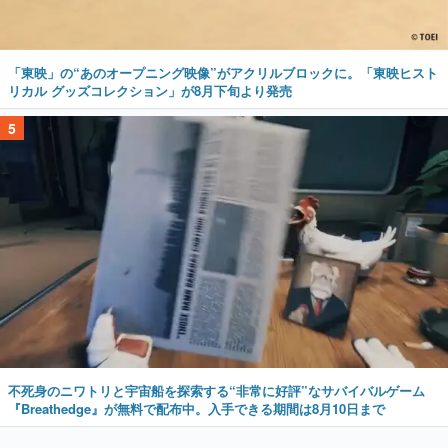
「東映」の“あのオープニング映像”がアクリルブロックに。「東映ヒスト
リカル グッズコレクション」が8月下旬より発売
5
不死身のニワトリと宇宙船を探索する“非常に好評”なサバイバルゲーム
『Breathedge』が無料で配布中。入手できる期間は8月10日まで