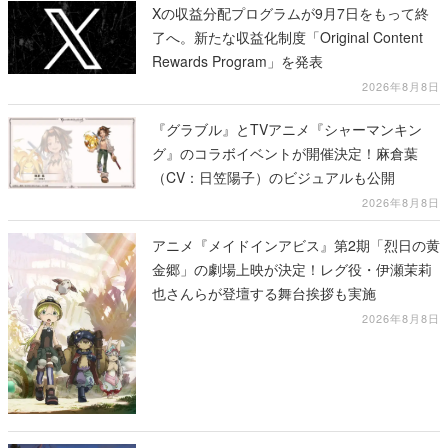
Xの収益分配プログラムが9月7日をもって終
了へ。新たな収益化制度「Original Content
Rewards Program」を発表
2026年8月8日
『グラブル』とTVアニメ『シャーマンキン
グ』のコラボイベントが開催決定！麻倉葉
（CV：日笠陽子）のビジュアルも公開
2026年8月8日
アニメ『メイドインアビス』第2期「烈日の黄
金郷」の劇場上映が決定！レグ役・伊瀬茉莉
也さんらが登壇する舞台挨拶も実施
2026年8月8日