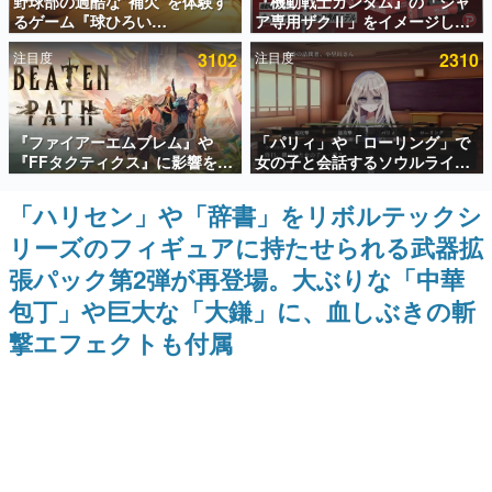
野球部の過酷な“補欠”を体験す
『機動戦士ガンダム』の「シャ
るゲーム『球ひろい
ア専用ザクⅡ」をイメージした
インタビュー
Simulator』が「1件」のウィッ
散水ホースリールが予約開始。
注目度
3102
注目度
2310
シュリストをもとにチェコ語に
本体にはシャアのパーソナルマ
連載・特集一覧
対応しSNSで話題に。『キング
ークやジオン公国軍のエンブレ
ダム・カム』開発元やチェコの
ム、型式番号などを配置
プロ野球選手から称賛の声
殿堂入り記事
『ファイアーエムブレム』や
「パリィ」や「ローリング」で
SNS拡散数が数千以上！ ページビュー数万以上！ などな
ど。多くの人々に読まれた、電ファミ渾身の“殿堂入り”記
『FFタクティクス』に影響を受
女の子と会話するソウルライク
事をまとめました。
けた新作戦略RPG『Beaten
恋愛ゲーム『小早川さんはソウ
Path』2027年に発売へ。
ルライク』無料公開。返事に失
「ハリセン」や「辞書」をリボルテックシ
ゲームの企画書
PC（Steam）、PS5、Xbox、
敗すると「YOU DIED」
名作ゲームクリエイターの方々に製作時のエピソードをお
リーズのフィギュアに持たせられる武器拡
Switch向けにリリース予定
聞きし、ヒットする企画（ゲーム）とは何か？を探ってい
きます。
張パック第2弾が再登場。大ぶりな「中華
赫本
包丁」や巨大な「大鎌」に、血しぶきの斬
この物語を解いてはいけない。『赫本』は、〈試験問題〉
撃エフェクトも付属
の形をした短編ホラー小説集です。
新世代に訊く
これからのデジタルゲーム市場を担う若きクリエイター達
の姿を追い、彼らのルーツと情熱を探っていきます。
ゲーム世代の作家たち
ゲームに多大な影響を受けた作家さんに取材し、ゲームが