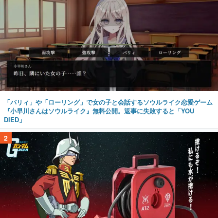
「パリィ」や「ローリング」で女の子と会話するソウルライク恋愛ゲーム
『小早川さんはソウルライク』無料公開。返事に失敗すると「YOU
DIED」
2