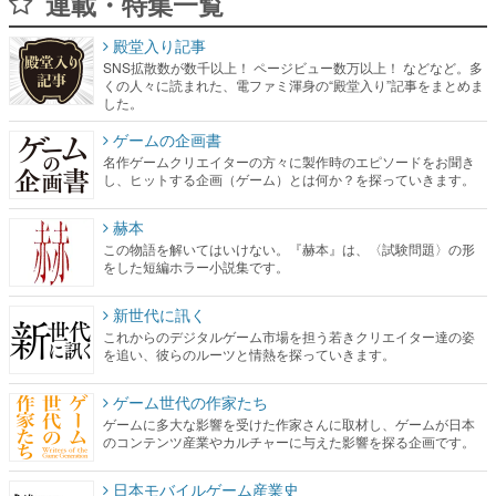
連載・特集一覧
殿堂入り記事
SNS拡散数が数千以上！ ページビュー数万以上！ などなど。多
くの人々に読まれた、電ファミ渾身の“殿堂入り”記事をまとめま
した。
ゲームの企画書
名作ゲームクリエイターの方々に製作時のエピソードをお聞き
し、ヒットする企画（ゲーム）とは何か？を探っていきます。
赫本
この物語を解いてはいけない。『赫本』は、〈試験問題〉の形
をした短編ホラー小説集です。
新世代に訊く
これからのデジタルゲーム市場を担う若きクリエイター達の姿
を追い、彼らのルーツと情熱を探っていきます。
ゲーム世代の作家たち
ゲームに多大な影響を受けた作家さんに取材し、ゲームが日本
のコンテンツ産業やカルチャーに与えた影響を探る企画です。
日本モバイルゲーム産業史