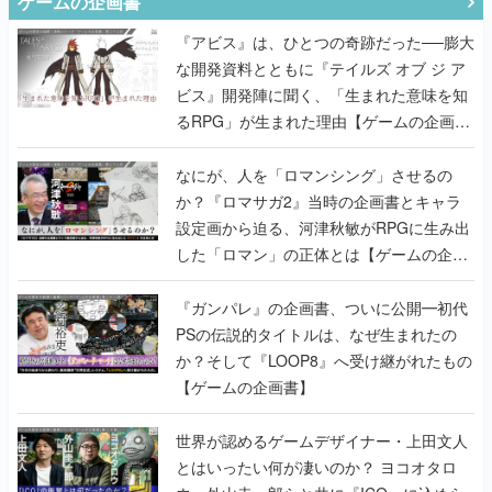
ゲームの企画書
『アビス』は、ひとつの奇跡だった──膨大
な開発資料とともに『テイルズ オブ ジ ア
ビス』開発陣に聞く、「生まれた意味を知
るRPG」が生まれた理由【ゲームの企画
書】
なにが、人を「ロマンシング」させるの
か？『ロマサガ2』当時の企画書とキャラ
設定画から迫る、河津秋敏がRPGに生み出
した「ロマン」の正体とは【ゲームの企画
書】
『ガンパレ』の企画書、ついに公開━初代
PSの伝説的タイトルは、なぜ生まれたの
か？そして『LOOP8』へ受け継がれたもの
【ゲームの企画書】
世界が認めるゲームデザイナー・上田文人
とはいったい何が凄いのか？ ヨコオタロ