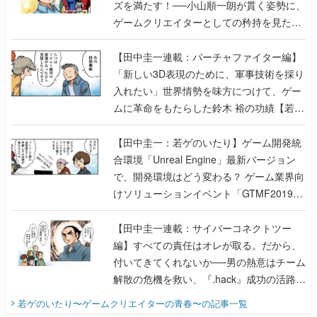
ズを満たす！──小山順一朗が貫く姿勢に、
ゲームクリエイターとしての矜持を見た
【若ゲのいたり最終回】
【田中圭一連載：バーチャファイター編】
「新しい3D表現のために、軍事技術を採り
入れたい」世界情勢を味方につけて、ゲー
ムに革命をもたらした鈴木 裕の功績【若ゲ
のいたり】
【田中圭一：若ゲのいたり】ゲーム開発統
合環境「Unreal Engine」最新バージョン
で、開発環境はどう変わる？ ゲーム業界向
けソリューションイベント「GTMF2019」
に行って、より理解を深めよう【PR】
【田中圭一連載：サイバーコネクトツー
編】すべての責任はオレが取る。だから、
付いてきてくれないか──男の熱意はチーム
解散の危機を救い、『.hack』成功の活路を
開く。業界の快男児・松山 洋に流れる血は
若ゲのいたり〜ゲームクリエイターの青春〜
の記事一覧
『少年ジャンプ』色だった【若ゲのいた