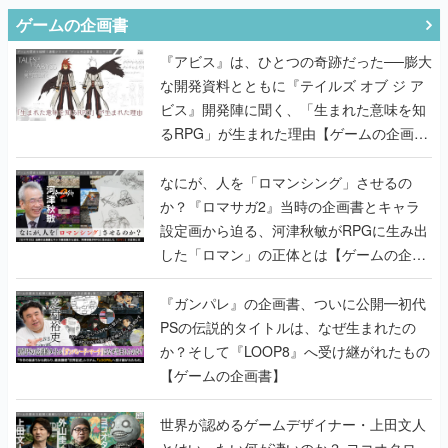
ゲームの企画書
『アビス』は、ひとつの奇跡だった──膨大
な開発資料とともに『テイルズ オブ ジ ア
ビス』開発陣に聞く、「生まれた意味を知
るRPG」が生まれた理由【ゲームの企画
書】
なにが、人を「ロマンシング」させるの
か？『ロマサガ2』当時の企画書とキャラ
設定画から迫る、河津秋敏がRPGに生み出
した「ロマン」の正体とは【ゲームの企画
書】
『ガンパレ』の企画書、ついに公開━初代
PSの伝説的タイトルは、なぜ生まれたの
か？そして『LOOP8』へ受け継がれたもの
【ゲームの企画書】
世界が認めるゲームデザイナー・上田文人
とはいったい何が凄いのか？ ヨコオタロ