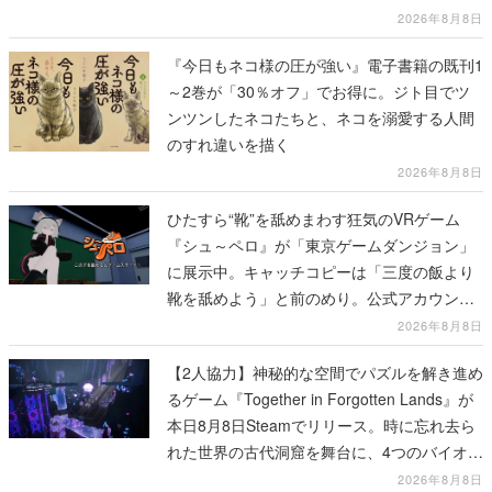
2026年8月8日
『今日もネコ様の圧が強い』電子書籍の既刊1
～2巻が「30％オフ」でお得に。ジト目でツ
ンツンしたネコたちと、ネコを溺愛する人間
のすれ違いを描く
2026年8月8日
ひたすら“靴”を舐めまわす狂気のVRゲーム
『シュ～ペロ』が「東京ゲームダンジョン」
に展示中。キャッチコピーは「三度の飯より
靴を舐めよう」と前のめり。公式アカウント
も開設され、2026年リリースに向けて開発中
2026年8月8日
【2人協力】神秘的な空間でパズルを解き進め
るゲーム『Together in Forgotten Lands』が
本日8月8日Steamでリリース。時に忘れ去ら
れた世界の古代洞窟を舞台に、4つのバイオー
ムを探索しながら脱出を目指す
2026年8月8日