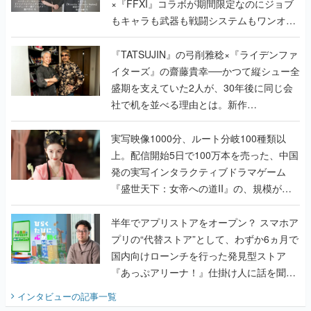
×『FFXI』コラボが期間限定なのにジョブ
もキャラも武器も戦闘システムもワンオフ
で作り込まれた理由を両ディレクターに聞
く
『TATSUJIN』の弓削雅稔×『ライデンファ
イターズ』の齋藤貴幸──かつて縦シュー全
盛期を支えていた2人が、30年後に同じ会
社で机を並べる理由とは。新作
『TATSUJIN EXTREME』で初タッグを組
んだレジェンド2人に訊く開発秘話
実写映像1000分、ルート分岐100種類以
上。配信開始5日で100万本を売った、中国
発の実写インタラクティブドラマゲーム
『盛世天下：女帝への道II』の、規模が違
うこだわりをプロデューサーに聞いた
半年でアプリストアをオープン？ スマホア
プリの“代替ストア”として、わずか6ヵ月で
国内向けローンチを行った発見型ストア
『あっぷアリーナ！』仕掛け人に話を聞い
てみた
インタビュー
の記事一覧