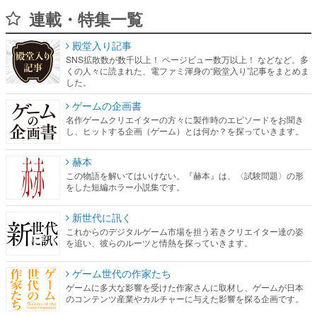
連載・特集一覧
殿堂入り記事
SNS拡散数が数千以上！ ページビュー数万以上！ などなど。多
くの人々に読まれた、電ファミ渾身の“殿堂入り”記事をまとめま
した。
ゲームの企画書
名作ゲームクリエイターの方々に製作時のエピソードをお聞き
し、ヒットする企画（ゲーム）とは何か？を探っていきます。
赫本
この物語を解いてはいけない。『赫本』は、〈試験問題〉の形
をした短編ホラー小説集です。
新世代に訊く
これからのデジタルゲーム市場を担う若きクリエイター達の姿
を追い、彼らのルーツと情熱を探っていきます。
ゲーム世代の作家たち
ゲームに多大な影響を受けた作家さんに取材し、ゲームが日本
のコンテンツ産業やカルチャーに与えた影響を探る企画です。