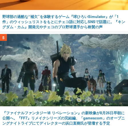
野球部の過酷な“補欠”を体験するゲーム『球ひろいSimulator』が「1
件」のウィッシュリストをもとにチェコ語に対応しSNSで話題に。『キン
グダム・カム』開発元やチェコのプロ野球選手から称賛の声
5
『ファイナルファンタジーⅦ リベレーション』の新映像が8月26日早朝に
公開へ。『FF7』リメイクシリーズの完結編、「gamescom」のオープニ
ングナイトライブにてディレクターの浜口直樹氏が登壇する予定