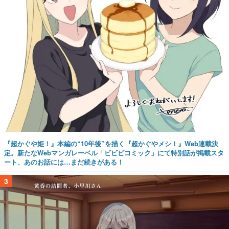
『超かぐや姫！』本編の“10年後”を描く『超かぐやメシ！』Web連載決
定。新たなWebマンガレーベル「ビビビコミック」にて特別話が掲載スタ
ート、あのお話には…まだ続きがある！
3