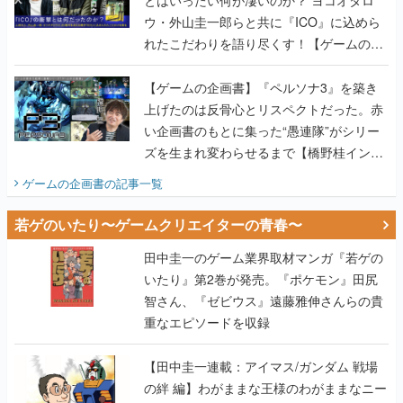
ウ・外山圭一郎らと共に『ICO』に込めら
れたこだわりを語り尽くす！【ゲームの企
画書】
【ゲームの企画書】『ペルソナ3』を築き
上げたのは反骨心とリスペクトだった。赤
い企画書のもとに集った“愚連隊”がシリー
ズを生まれ変わらせるまで【橋野桂インタ
ビュー】
ゲームの企画書
の記事一覧
若ゲのいたり〜ゲームクリエイターの青春〜
田中圭一のゲーム業界取材マンガ『若ゲの
いたり』第2巻が発売。『ポケモン』田尻
智さん、『ゼビウス』遠藤雅伸さんらの貴
重なエピソードを収録
【田中圭一連載：アイマス/ガンダム 戦場
の絆 編】わがままな王様のわがままなニー