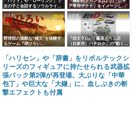
「パリィ」や「ローリング」で
『機動戦士ガンダム』の「シャ
女の子と会話するソウルライク
ア専用ザクⅡ」をイメージした
インタビュー
恋愛ゲーム『小早川さんはソウ
散水ホースリールが予約開始。
注目度
2508
注目度
2497
ルライク』無料公開。返事に失
本体にはシャアのパーソナルマ
連載・特集一覧
敗すると「YOU DIED」
ークやジオン公国軍のエンブレ
ム、型式番号などを配置
殿堂入り記事
野球部の過酷な“補欠”を体験す
『頭文字D』「藤原とうふ店
SNS拡散数が数千以上！ ページビュー数万以上！ などな
ど。多くの人々に読まれた、電ファミ渾身の“殿堂入り”記
るゲーム『球ひろい
（自家用）ハチロク」の“動くテ
事をまとめました。
Simulator』が「1件」のウィッ
ィッシュケース”が買えるポップ
シュリストをもとにチェコ語に
アップショップが開催へ。マン
「ハリセン」や「辞書」をリボルテックシ
ゲームの企画書
対応しSNSで話題に。『キング
ガの舞台である群馬の「イオン
名作ゲームクリエイターの方々に製作時のエピソードをお
リーズのフィギュアに持たせられる武器拡
ダム・カム』開発元やチェコの
モール高崎」にて、8月11日か
聞きし、ヒットする企画（ゲーム）とは何か？を探ってい
プロ野球選手から称賛の声
ら8月20日までの期間限定で開
きます。
張パック第2弾が再登場。大ぶりな「中華
催予定
赫本
包丁」や巨大な「大鎌」に、血しぶきの斬
この物語を解いてはいけない。『赫本』は、〈試験問題〉
撃エフェクトも付属
の形をした短編ホラー小説集です。
新世代に訊く
これからのデジタルゲーム市場を担う若きクリエイター達
の姿を追い、彼らのルーツと情熱を探っていきます。
ゲーム世代の作家たち
ゲームに多大な影響を受けた作家さんに取材し、ゲームが