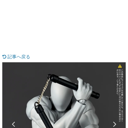
日本のコンテンツ産業やカルチャーに与えた影響を探る企
画です。
日本モバイルゲーム産業史
日本のモバイルゲーム史における主要なトピック・タイト
ルを網羅するほか、開発者へのインタビューや識者による
解説を掲載。約20年の歴史が一望できる決定版！
若ゲのいたり〜ゲームクリエイターの青春〜
『うつヌケ』『ペンと箸』等で知られるマンガ家・田中圭
一先生によるゲーム業界レポートマンガです。
記事へ戻る
なんでゲームは面白い？
ゲーム開発者・hamatsu氏がゲームの魅力を画面や操作の
具体的な形から解き明かしていく、硬派で骨太な評論連載
です。
ゲームが変えた日本語
「経験値」「裏技」「ラスボス」… ゲームにまつわる言葉
の起源や用法の変遷を、コンピューター文化史研究家・タ
イニーP氏が徹底調査。
カテゴリ
特集記事