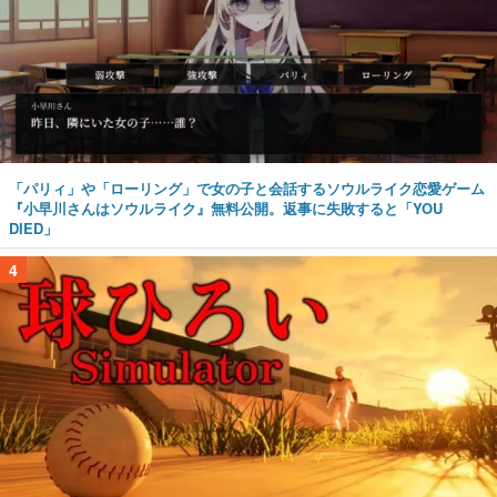
「パリィ」や「ローリング」で女の子と会話するソウルライク恋愛ゲーム
『小早川さんはソウルライク』無料公開。返事に失敗すると「YOU
DIED」
4