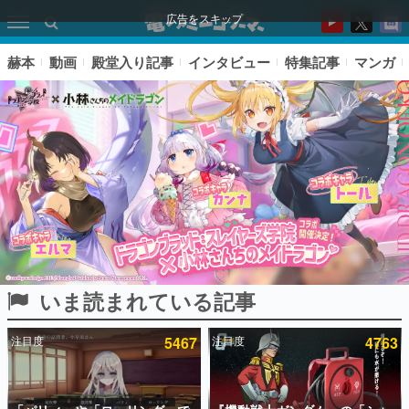
広告をスキップ
赫本
動画
殿堂入り記事
インタビュー
特集記事
マンガ
いま読まれている記事
ピックアップ
注目度
5467
注目度
4763
電ファミのいま読まれている記事ランキング
アプリセール情報