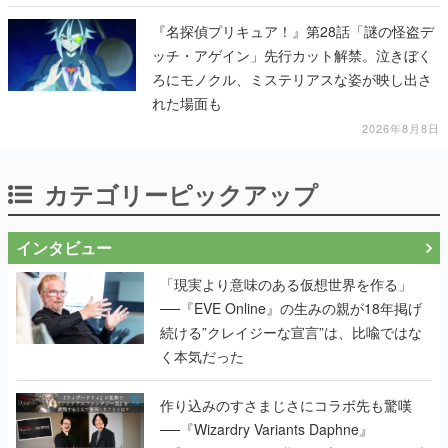
『名探偵プリキュア！』第28話「謎の怪盗デ
ッチ・アゲイン」先行カット解禁。泣きぼく
ろにモノクル、ミステリアスな姿が映し出さ
れた場面も
2026年8月8日
カテゴリーピックアップ
インタビュー
「現実より意味のある仮想世界を作る」
──『EVE Online』の生みの親が18年掲げ
続ける”クレイジーな宣言”は、比喩ではな
く本気だった
作り込みのすさまじさにコラボ先も驚嘆
──『Wizardry Variants Daphne』