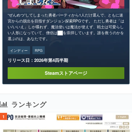
“ぜんめつ”してしまった勇者パーティから1人だけ選んで、ともに迷
宮からの脱出を目指すダンジョン探索RPGです。 ただし勇者は「は
い/いいえ」しか喋れず、魔法使いは魔法が使えず、戦士は可愛らし
い人形になっていて、僧侶は██を崇拝しています。誰を救うのかを
選ぶのは、あなたです。
インディー
RPG
リリース日：2026年第4四半期
Steamストアページ
ランキング
1