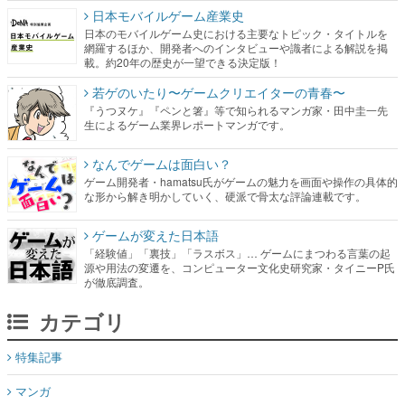
日本モバイルゲーム産業史
日本のモバイルゲーム史における主要なトピック・タイトルを
網羅するほか、開発者へのインタビューや識者による解説を掲
載。約20年の歴史が一望できる決定版！
若ゲのいたり〜ゲームクリエイターの青春〜
『うつヌケ』『ペンと箸』等で知られるマンガ家・田中圭一先
生によるゲーム業界レポートマンガです。
なんでゲームは面白い？
ゲーム開発者・hamatsu氏がゲームの魅力を画面や操作の具体的
な形から解き明かしていく、硬派で骨太な評論連載です。
ゲームが変えた日本語
「経験値」「裏技」「ラスボス」… ゲームにまつわる言葉の起
源や用法の変遷を、コンピューター文化史研究家・タイニーP氏
が徹底調査。
カテゴリ
特集記事
マンガ