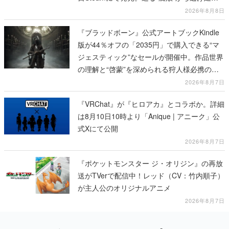
び、持ち帰った家具で基地を再建
2026年8月8日
『ブラッドボーン』公式アートブックKindle
版が44％オフの「2035円」で購入できる“マ
ジェスティック”なセールが開催中。作品世界
の理解と“啓蒙”を深められる狩人様必携の一
冊
2026年8月7日
『VRChat』が『ヒロアカ』とコラボか。詳細
は8月10日10時より「Anique | アニーク」公
式Xにて公開
2026年8月7日
『ポケットモンスター ジ・オリジン』の再放
送がTVerで配信中！レッド（CV：竹内順子）
が主人公のオリジナルアニメ
2026年8月7日