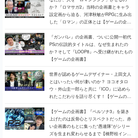
か？『ロマサガ2』当時の企画書とキャラ
設定画から迫る、河津秋敏がRPGに生み出
した「ロマン」の正体とは【ゲームの企画
書】
『ガンパレ』の企画書、ついに公開━初代
PSの伝説的タイトルは、なぜ生まれたの
か？そして『LOOP8』へ受け継がれたもの
【ゲームの企画書】
世界が認めるゲームデザイナー・上田文人
とはいったい何が凄いのか？ ヨコオタロ
ウ・外山圭一郎らと共に『ICO』に込めら
れたこだわりを語り尽くす！【ゲームの企
画書】
【ゲームの企画書】『ペルソナ3』を築き
上げたのは反骨心とリスペクトだった。赤
い企画書のもとに集った“愚連隊”がシリー
ズを生まれ変わらせるまで【橋野桂インタ