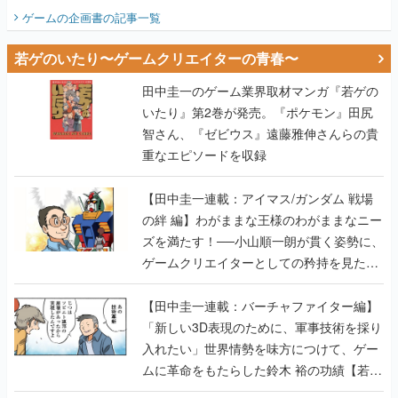
ビュー】
ゲームの企画書
の記事一覧
若ゲのいたり〜ゲームクリエイターの青春〜
田中圭一のゲーム業界取材マンガ『若ゲの
いたり』第2巻が発売。『ポケモン』田尻
智さん、『ゼビウス』遠藤雅伸さんらの貴
重なエピソードを収録
【田中圭一連載：アイマス/ガンダム 戦場
の絆 編】わがままな王様のわがままなニー
ズを満たす！──小山順一朗が貫く姿勢に、
ゲームクリエイターとしての矜持を見た
【若ゲのいたり最終回】
【田中圭一連載：バーチャファイター編】
「新しい3D表現のために、軍事技術を採り
入れたい」世界情勢を味方につけて、ゲー
ムに革命をもたらした鈴木 裕の功績【若ゲ
のいたり】