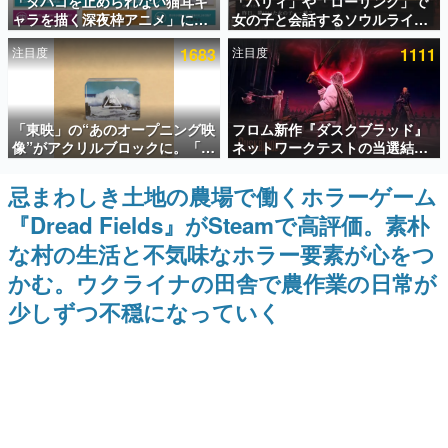
「タバコを止められない猫耳キ
「パリィ」や「ローリング」で
ャラを描く深夜枠アニメ」に視
女の子と会話するソウルライク
インタビュー
聴者の一部から批判意見。違法
恋愛ゲーム『小早川さんはソウ
注目度
1683
注目度
1111
薬物の使用と思しき描写も含め
ルライク』無料公開。返事に失
連載・特集一覧
て、BPOが議論を交わす
敗すると「YOU DIED」
殿堂入り記事
「東映」の“あのオープニング映
フロム新作『ダスクブラッド』
SNS拡散数が数千以上！ ページビュー数万以上！ などな
ど。多くの人々に読まれた、電ファミ渾身の“殿堂入り”記
像”がアクリルブロックに。「東
ネットワークテストの当選結果
事をまとめました。
映ヒストリカル グッズコレクシ
が8月7日22時に発表。応募サイ
ョン」が8月下旬より発売
トのマイページから確認可能、
忌まわしき土地の農場で働くホラーゲーム
ゲームの企画書
テスト実施は8月21日～24日
名作ゲームクリエイターの方々に製作時のエピソードをお
『Dread Fields』がSteamで高評価。素朴
聞きし、ヒットする企画（ゲーム）とは何か？を探ってい
きます。
な村の生活と不気味なホラー要素が心をつ
赫本
かむ。ウクライナの田舎で農作業の日常が
この物語を解いてはいけない。『赫本』は、〈試験問題〉
少しずつ不穏になっていく
の形をした短編ホラー小説集です。
新世代に訊く
これからのデジタルゲーム市場を担う若きクリエイター達
の姿を追い、彼らのルーツと情熱を探っていきます。
ゲーム世代の作家たち
ゲームに多大な影響を受けた作家さんに取材し、ゲームが