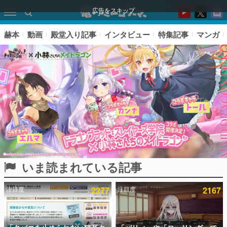
広告をスキップ
赫本
動画
殿堂入り記事
インタビュー
特集記事
マンガ
いま読まれている記事
ピックアップ
注目度
2277
注目度
2167
電ファミのいま読まれている記事ランキング
アプリセール情報