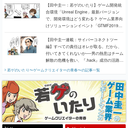
【田中圭一：若ゲのいたり】ゲーム開発統
合環境「Unreal Engine」最新バージョン
で、開発環境はどう変わる？ ゲーム業界向
けソリューションイベント「GTMF2019」
に行って、より理解を深めよう【PR】
【田中圭一連載：サイバーコネクトツー
編】すべての責任はオレが取る。だから、
付いてきてくれないか──男の熱意はチーム
解散の危機を救い、『.hack』成功の活路を
開く。業界の快男児・松山 洋に流れる血は
若ゲのいたり〜ゲームクリエイターの青春〜
の記事一覧
『少年ジャンプ』色だった【若ゲのいた
り】