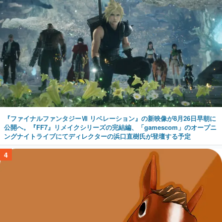
『ファイナルファンタジーⅦ リベレーション』の新映像が8月26日早朝に
公開へ。『FF7』リメイクシリーズの完結編、「gamescom」のオープニ
ングナイトライブにてディレクターの浜口直樹氏が登壇する予定
4