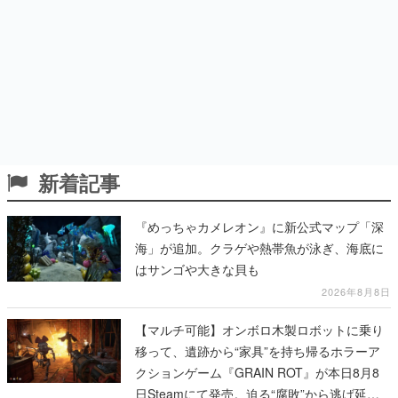
新着記事
『めっちゃカメレオン』に新公式マップ「深
海」が追加。クラゲや熱帯魚が泳ぎ、海底に
はサンゴや大きな貝も
2026年8月8日
【マルチ可能】オンボロ木製ロボットに乗り
移って、遺跡から“家具”を持ち帰るホラーア
クションゲーム『GRAIN ROT』が本日8月8
日Steamにて発売。迫る“腐敗”から逃げ延