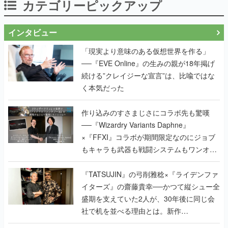
カテゴリーピックアップ
インタビュー
「現実より意味のある仮想世界を作る」
──『EVE Online』の生みの親が18年掲げ
続ける”クレイジーな宣言”は、比喩ではな
く本気だった
作り込みのすさまじさにコラボ先も驚嘆
──『Wizardry Variants Daphne』
×『FFXI』コラボが期間限定なのにジョブ
もキャラも武器も戦闘システムもワンオフ
で作り込まれた理由を両ディレクターに聞
く
『TATSUJIN』の弓削雅稔×『ライデンファ
イターズ』の齋藤貴幸──かつて縦シュー全
盛期を支えていた2人が、30年後に同じ会
社で机を並べる理由とは。新作
『TATSUJIN EXTREME』で初タッグを組