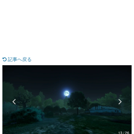
日本のコンテンツ産業やカルチャーに与えた影響を探る企
画です。
日本モバイルゲーム産業史
日本のモバイルゲーム史における主要なトピック・タイト
ルを網羅するほか、開発者へのインタビューや識者による
解説を掲載。約20年の歴史が一望できる決定版！
若ゲのいたり〜ゲームクリエイターの青春〜
『うつヌケ』『ペンと箸』等で知られるマンガ家・田中圭
一先生によるゲーム業界レポートマンガです。
記事へ戻る
なんでゲームは面白い？
ゲーム開発者・hamatsu氏がゲームの魅力を画面や操作の
具体的な形から解き明かしていく、硬派で骨太な評論連載
です。
ゲームが変えた日本語
「経験値」「裏技」「ラスボス」… ゲームにまつわる言葉
の起源や用法の変遷を、コンピューター文化史研究家・タ
イニーP氏が徹底調査。
カテゴリ
13 / 26
特集記事