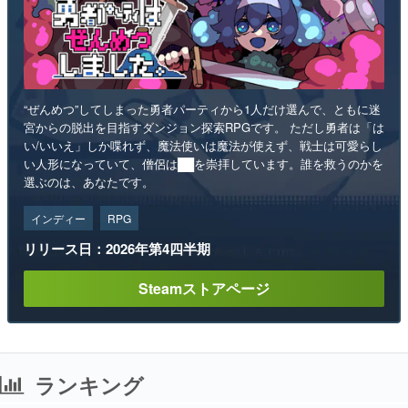
“ぜんめつ”してしまった勇者パーティから1人だけ選んで、ともに迷
宮からの脱出を目指すダンジョン探索RPGです。 ただし勇者は「は
い/いいえ」しか喋れず、魔法使いは魔法が使えず、戦士は可愛らし
い人形になっていて、僧侶は██を崇拝しています。誰を救うのかを
選ぶのは、あなたです。
インディー
RPG
リリース日：2026年第4四半期
Steamストアページ
ランキング