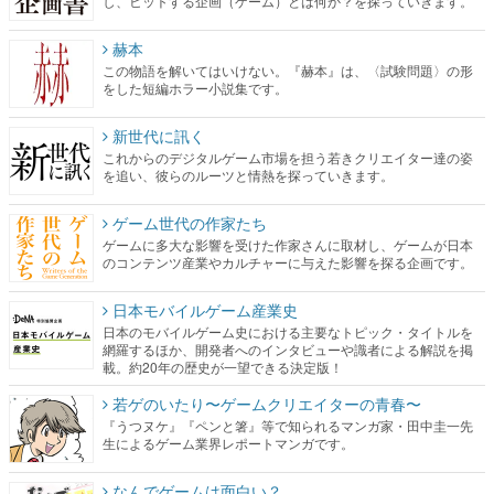
し、ヒットする企画（ゲーム）とは何か？を探っていきます。
赫本
この物語を解いてはいけない。『赫本』は、〈試験問題〉の形
をした短編ホラー小説集です。
新世代に訊く
これからのデジタルゲーム市場を担う若きクリエイター達の姿
を追い、彼らのルーツと情熱を探っていきます。
ゲーム世代の作家たち
ゲームに多大な影響を受けた作家さんに取材し、ゲームが日本
のコンテンツ産業やカルチャーに与えた影響を探る企画です。
日本モバイルゲーム産業史
日本のモバイルゲーム史における主要なトピック・タイトルを
網羅するほか、開発者へのインタビューや識者による解説を掲
載。約20年の歴史が一望できる決定版！
若ゲのいたり〜ゲームクリエイターの青春〜
『うつヌケ』『ペンと箸』等で知られるマンガ家・田中圭一先
生によるゲーム業界レポートマンガです。
なんでゲームは面白い？