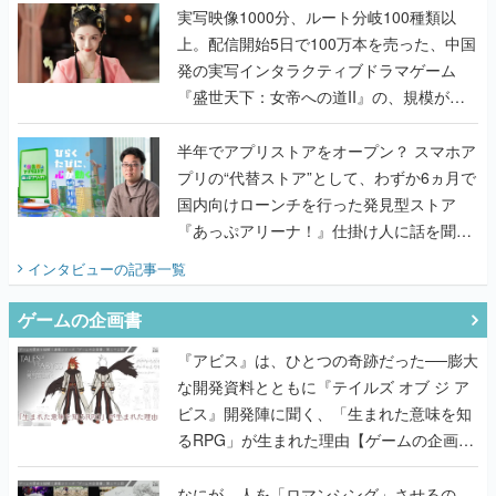
んだレジェンド2人に訊く開発秘話
実写映像1000分、ルート分岐100種類以
上。配信開始5日で100万本を売った、中国
発の実写インタラクティブドラマゲーム
『盛世天下：女帝への道II』の、規模が違
うこだわりをプロデューサーに聞いた
半年でアプリストアをオープン？ スマホア
プリの“代替ストア”として、わずか6ヵ月で
国内向けローンチを行った発見型ストア
『あっぷアリーナ！』仕掛け人に話を聞い
てみた
インタビュー
の記事一覧
ゲームの企画書
『アビス』は、ひとつの奇跡だった──膨大
な開発資料とともに『テイルズ オブ ジ ア
ビス』開発陣に聞く、「生まれた意味を知
るRPG」が生まれた理由【ゲームの企画
書】
なにが、人を「ロマンシング」させるの