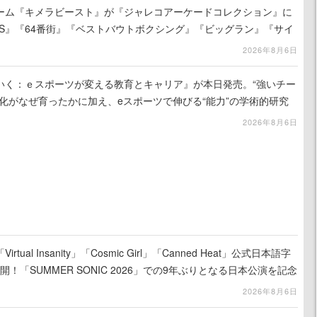
ーム『キメラビースト』が『ジャレコアーケードコレクション』に
ACES』『64番街』『ベストバウトボクシング』『ビッグラン』『サイ
ど、新たに12タイトルの収録が発表
2026年8月6日
いく：ｅスポーツが変える教育とキャリア』が本日発売。“強いチー
化がなぜ育ったかに加え、eスポーツで伸びる“能力”の学術的研究
2026年8月6日
ual Insanity」「Cosmic Girl」「Canned Heat」公式日本語字
！「SUMMER SONIC 2026」での9年ぶりとなる日本公演を記念
2026年8月6日