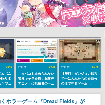
13948
9735
8976
注目度
注目度
ポムポム
「タバコを止められない
【無料】ダンジョン探索
睡眠サポ
猫耳キャラを描く深夜枠
で手に入れたものを自分
めたび』
アニメ」に視聴者の一部
の店で売るゲーム
ラごとの
から批判意見。違法薬物
『Moonlighter』が
しアラー
の使用と思わしき描写も
Steamにて無料配布中！
含めて、BPOが議論を交
続編『Moonlighter 2』
ラーゲーム『Dread Fields』が
わす
の9月2日正式リリースを