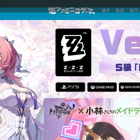
赫本
動画
殿堂