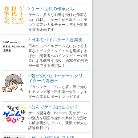
ゲーム世代の作家たち
ゲームに多大な影響を受けた作家さ
んに取材し、ゲームが日本のコンテ
ンツ産業やカルチャーに与えた影響
を探る企画です。
日本モバイルゲーム産業史
日本のモバイルゲーム史における主
要なトピック・タイトルを網羅する
ほか、開発者へのインタビューや識
者による解説を掲載。約20年の歴史
が一望できる決定版！
若ゲのいたり〜ゲームクリエ
イターの青春〜
『うつヌケ』『ペンと箸』等で知ら
れるマンガ家・田中圭一先生による
ゲーム業界レポートマンガです。
なんでゲームは面白い？
ゲーム開発者・hamatsu氏がゲーム
の魅力を画面や操作の具体的な形か
ら解き明かしていく、硬派で骨太な
評論連載です。
ゲームが変えた日本語