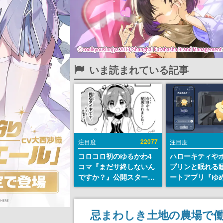
いま読まれている記事
22077
注目度
注目度
コロコロ初のゆるかわ4
ハローキティや
コマ『まだサ終しないん
プリンと眠れる
ですか？』公開スター
ートアプリ『ゆ
ト。主人公は新入社員の
が配信中。キャ
侘石ダイヤ、ゲーム会社
ASMRや目覚ま
を舞台にトラブルへ対応
ムも搭載
忌まわしき土地の農場で働くホ
する社員たちを描く