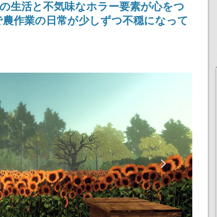
な村の生活と不気味なホラー要素が心をつ
記念したキャンペーン
で農作業の日常が少しずつ不穏になって