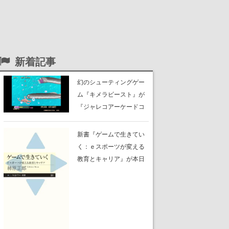
新着記事
幻のシューティングゲー
ム『キメラビースト』が
『ジャレコアーケードコ
レクション』に収録。ほ
か『P-47 ACES』『64番
新書『ゲームで生きてい
街』『ベストバウトボク
く：ｅスポーツが変える
シング』『ビッグラン』
教育とキャリア』が本日
『サイキック5』『ピン
発売。“強いチームの特
ボ』など、新たに12タイ
徴”や「観る」文化がなぜ
トルの収録が発表
育ったかに加え、eスポー
ツで伸びる“能力”の学術的
研究も語られる