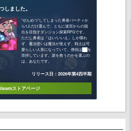
つしました。
“ぜんめつ”してしまった勇者パーティか
ら1人だけ選んで、ともに迷宮からの脱
出を目指すダンジョン探索RPGです。
ただし勇者は「はい/いいえ」しか喋れ
ず、魔法使いは魔法が使えず、戦士は可
愛らしい人形になっていて、僧侶は██を
崇拝しています。誰を救うのかを選ぶの
は、あなたです。
リリース日：2026年第4四半期
Steamストアページ