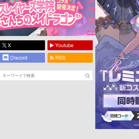
X
Youtube
Discord
RSS