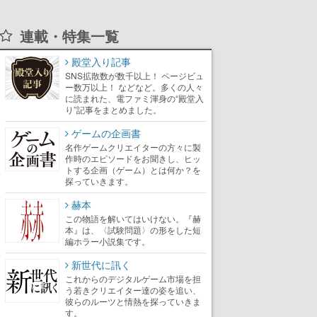
連載・特集一覧
殿堂入り記事
SNS拡散数が数千以上！ ページビュ
ー数万以上！ などなど。多くの人々
に読まれた、電ファミ渾身の“殿堂入
り”記事をまとめました。
ゲームの企画書
名作ゲームクリエイターの方々に製
作時のエピソードをお聞きし、ヒッ
トする企画（ゲーム）とは何か？を
探っていきます。
赫本
この物語を解いてはいけない。『赫
本』は、〈試験問題〉の形をした短
編ホラー小説集です。
新世代に訊く
これからのデジタルゲーム市場を担
う若きクリエイター達の姿を追い、
彼らのルーツと情熱を探っていきま
す。