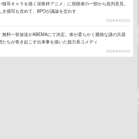
い猫耳キャラを描く深夜枠アニメ」に視聴者の一部から批判意見。
しき描写も含めて、BPOが議論を交わす
2026年8月6日
』無料一挙放送がABEMAにて決定。体が柔らかく臆病な謎の兵器
間たちが巻き起こす出来事を描いた脱力系コメディ
2026年8月6日