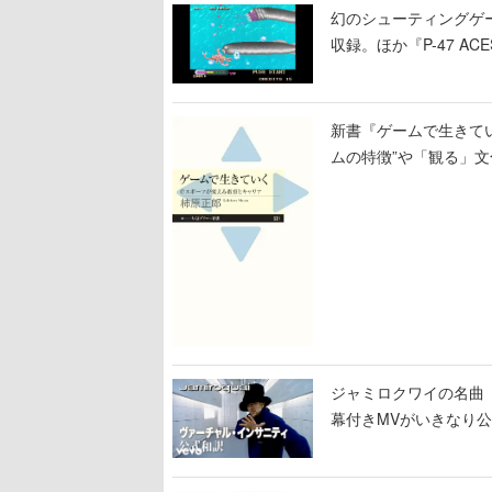
幻のシューティングゲ
収録。ほか『P-47 
キック5』『ピンボ』な
新書『ゲームで生きて
ムの特徴”や「観る」文
も語られる
ジャミロクワイの名曲「Virt
幕付きMVがいきなり公開
して