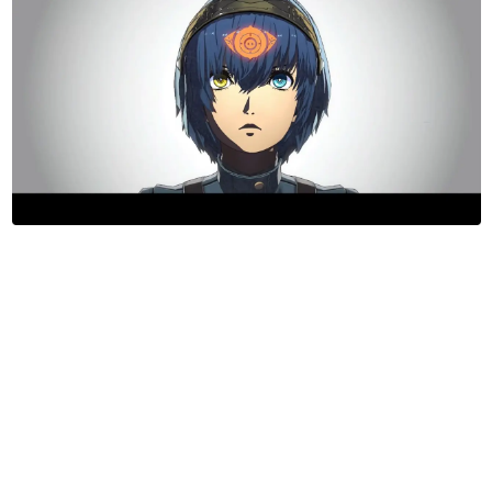
日本のコンテンツ産業やカルチャーに与えた影響を探る企
画です。
日本モバイルゲーム産業史
日本のモバイルゲーム史における主要なトピック・タイト
ルを網羅するほか、開発者へのインタビューや識者による
解説を掲載。約20年の歴史が一望できる決定版！
若ゲのいたり〜ゲームクリエイターの青春〜
『うつヌケ』『ペンと箸』等で知られるマンガ家・田中圭
一先生によるゲーム業界レポートマンガです。
なんでゲームは面白い？
ゲーム開発者・hamatsu氏がゲームの魅力を画面や操作の
具体的な形から解き明かしていく、硬派で骨太な評論連載
です。
ゲームが変えた日本語
「経験値」「裏技」「ラスボス」… ゲームにまつわる言葉
の起源や用法の変遷を、コンピューター文化史研究家・タ
イニーP氏が徹底調査。
カテゴリ
特集記事