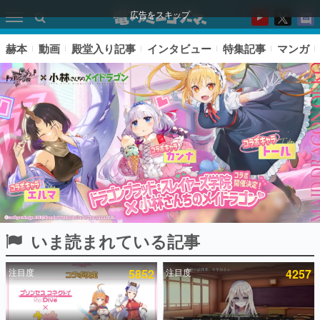
広告をスキップ
赫本
動画
殿堂入り記事
インタビュー
特集記事
マンガ
いま読まれている記事
ピックアップ
注目度
5852
注目度
4257
電ファミのいま読まれている記事ランキング
アプリセール情報