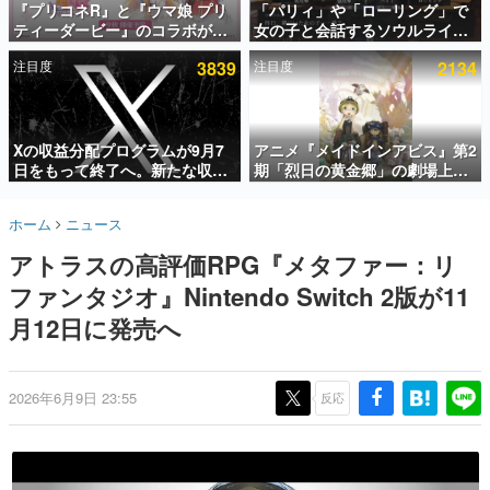
『プリコネR』と『ウマ娘 プリ
「パリィ」や「ローリング」で
ティーダービー』のコラボが決
女の子と会話するソウルライク
インタビュー
定！“最大170連無料”の8.5周年
恋愛ゲーム『小早川さんはソウ
注目度
3839
注目度
2134
キャンペーンなども発表
ルライク』無料公開。返事に失
連載・特集一覧
敗すると「YOU DIED」
殿堂入り記事
SNS拡散数が数千以上！ ページビュー数万以上！ などな
Xの収益分配プログラムが9月7
アニメ『メイドインアビス』第2
ど。多くの人々に読まれた、電ファミ渾身の“殿堂入り”記
日をもって終了へ。新たな収益
期「烈日の黄金郷」の劇場上映
事をまとめました。
化制度「Original Content
が決定！レグ役・伊瀬茉莉也さ
Rewards Program」を発表
んらが登壇する舞台挨拶も実施
ゲームの企画書
ホーム
ニュース
名作ゲームクリエイターの方々に製作時のエピソードをお
聞きし、ヒットする企画（ゲーム）とは何か？を探ってい
アトラスの高評価RPG『メタファー：リ
きます。
ファンタジオ』Nintendo Switch 2版が11
赫本
この物語を解いてはいけない。『赫本』は、〈試験問題〉
月12日に発売へ
の形をした短編ホラー小説集です。
新世代に訊く
2026年6月9日 23:55
反応
これからのデジタルゲーム市場を担う若きクリエイター達
の姿を追い、彼らのルーツと情熱を探っていきます。
ゲーム世代の作家たち
ゲームに多大な影響を受けた作家さんに取材し、ゲームが