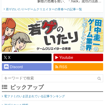
解散の危機を救い、『.hack』成功の活路を
開く。業界の快男児・松山 洋に流れる血は
若ゲのいたり〜ゲームクリエイターの青春〜
の記事一覧
『少年ジャンプ』色だった【若ゲのいた
り】
X
Youtube
Discord
RSS
ピックアップ
電ファミのいま読まれている記事ランキング
アプリセール情報