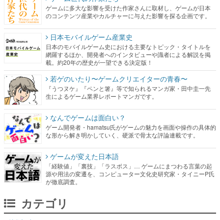
ゲームに多大な影響を受けた作家さんに取材し、ゲームが日本
のコンテンツ産業やカルチャーに与えた影響を探る企画です。
日本モバイルゲーム産業史
日本のモバイルゲーム史における主要なトピック・タイトルを
網羅するほか、開発者へのインタビューや識者による解説を掲
載。約20年の歴史が一望できる決定版！
若ゲのいたり〜ゲームクリエイターの青春〜
『うつヌケ』『ペンと箸』等で知られるマンガ家・田中圭一先
生によるゲーム業界レポートマンガです。
なんでゲームは面白い？
ゲーム開発者・hamatsu氏がゲームの魅力を画面や操作の具体的
な形から解き明かしていく、硬派で骨太な評論連載です。
ゲームが変えた日本語
「経験値」「裏技」「ラスボス」… ゲームにまつわる言葉の起
源や用法の変遷を、コンピューター文化史研究家・タイニーP氏
が徹底調査。
カテゴリ