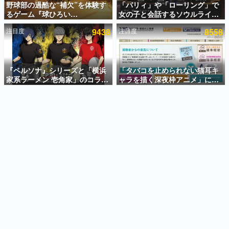
野球部の過酷な“補欠”を体験す
「パリィ」や「ローリング」で
るゲーム『球ひろい
女の子と会話するソウルライク
インタビュー
Simulator』が「1件」のウィッ
恋愛ゲーム『小早川さんはソウ
注目度
9438
注目度
8558
シュリストをもとにチェコ語に
ルライク』無料公開。返事に失
連載・特集一覧
対応しSNSで話題に。『キング
敗すると「YOU DIED」
ダム・カム』開発元やチェコの
殿堂入り記事
プロ野球選手から称賛の声
SNS拡散数が数千以上！ ページビュー数万以上！ などな
『ペルソナ』シリーズと「横浜
「タバコを止められない猫耳キ
ど。多くの人々に読まれた、電ファミ渾身の“殿堂入り”記
家系ラーメン 壱角家」のコラボ
ャラを描く深夜枠アニメ」に視
事をまとめました。
が8月21日から開催。”はがく
聴者の一部から批判意見。違法
れ”風とんこつラーメンや、おい
薬物の使用と思しき描写も含め
ゲームの企画書
しく食べられるカレーラーメン
て、BPOが議論を交わす
名作ゲームクリエイターの方々に製作時のエピソードをお
聞きし、ヒットする企画（ゲーム）とは何か？を探ってい
がラインナップ
きます。
赫本
この物語を解いてはいけない。『赫本』は、〈試験問題〉
の形をした短編ホラー小説集です。
新世代に訊く
これからのデジタルゲーム市場を担う若きクリエイター達
の姿を追い、彼らのルーツと情熱を探っていきます。
ゲーム世代の作家たち
ゲームに多大な影響を受けた作家さんに取材し、ゲームが