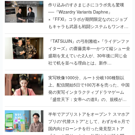
作り込みのすさまじさにコラボ先も驚嘆
──『Wizardry Variants Daphne』
×『FFXI』コラボが期間限定なのにジョブ
もキャラも武器も戦闘システムもワンオフ
で作り込まれた理由を両ディレクターに聞
く
『TATSUJIN』の弓削雅稔×『ライデンファ
イターズ』の齋藤貴幸──かつて縦シュー全
盛期を支えていた2人が、30年後に同じ会
社で机を並べる理由とは。新作
『TATSUJIN EXTREME』で初タッグを組
んだレジェンド2人に訊く開発秘話
実写映像1000分、ルート分岐100種類以
上。配信開始5日で100万本を売った、中国
発の実写インタラクティブドラマゲーム
『盛世天下：女帝への道II』の、規模が違
うこだわりをプロデューサーに聞いた
半年でアプリストアをオープン？ スマホア
プリの“代替ストア”として、わずか6ヵ月で
国内向けローンチを行った発見型ストア