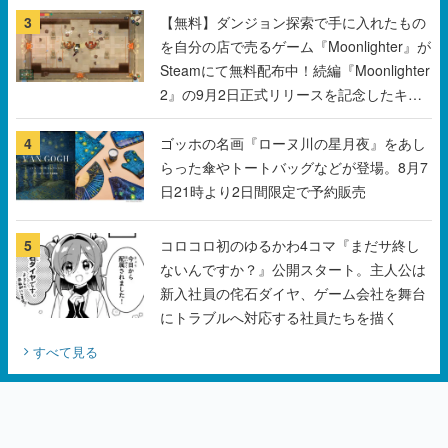
3
【無料】ダンジョン探索で手に入れたもの
を自分の店で売るゲーム『Moonlighter』が
Steamにて無料配布中！続編『Moonlighter
2』の9月2日正式リリースを記念したキャ
ンペーン
4
ゴッホの名画『ローヌ川の星月夜』をあし
らった傘やトートバッグなどが登場。8月7
日21時より2日間限定で予約販売
5
コロコロ初のゆるかわ4コマ『まだサ終し
ないんですか？』公開スタート。主人公は
新入社員の侘石ダイヤ、ゲーム会社を舞台
にトラブルへ対応する社員たちを描く
すべて見る