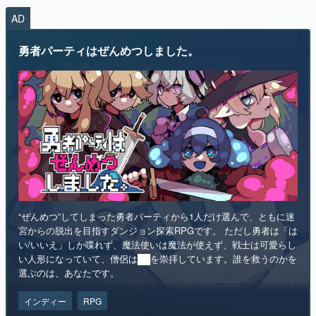
AD
マンガ
勇者パーティはぜんめつしました。
女性向け
アプリレビュー
その他
電ファミニコゲーマーとは？
運営：株式会社マレ
“ぜんめつ”してしまった勇者パーティから1人だけ選んで、ともに迷
宮からの脱出を目指すダンジョン探索RPGです。 ただし勇者は「は
い/いいえ」しか喋れず、魔法使いは魔法が使えず、戦士は可愛らし
い人形になっていて、僧侶は██を崇拝しています。誰を救うのかを
選ぶのは、あなたです。
インディー
RPG