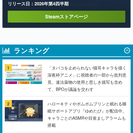
リリース日：2026年第4四半期
Steamストアページ
ランキング
1
「タバコを止められない猫耳キャラを描く
深夜枠アニメ」に視聴者の一部から批判意
見。違法薬物の使用と思しき描写も含め
て、BPOが議論を交わす
2
ハローキティやポムポムプリンと眠れる睡
眠サポートアプリ『ゆめたび』が配信中。
キャラごとのASMRや目覚ましアラームも
搭載