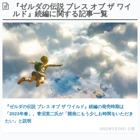
『ゼルダの伝説 ブレス オブ ザ ワイ
日本のコンテンツ産業やカルチャーに与えた影響を探る企
画です。
ルド』続編に関する記事一覧
日本モバイルゲーム産業史
日本のモバイルゲーム史における主要なトピック・タイト
ルを網羅するほか、開発者へのインタビューや識者による
解説を掲載。約20年の歴史が一望できる決定版！
若ゲのいたり〜ゲームクリエイターの青春〜
『うつヌケ』『ペンと箸』等で知られるマンガ家・田中圭
一先生によるゲーム業界レポートマンガです。
なんでゲームは面白い？
ゲーム開発者・hamatsu氏がゲームの魅力を画面や操作の
具体的な形から解き明かしていく、硬派で骨太な評論連載
です。
ゲームが変えた日本語
「経験値」「裏技」「ラスボス」… ゲームにまつわる言葉
の起源や用法の変遷を、コンピューター文化史研究家・タ
『ゼルダの伝説 ブレス オブ ザ ワイルド』続編の発売時期は
イニーP氏が徹底調査。
「2023年春」。青沼英二氏が「開発にもう少しお時間をいただき
たい」と説明
カテゴリ
2022年3月29日 公開
特集記事