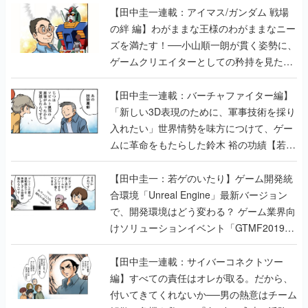
【田中圭一連載：アイマス/ガンダム 戦場
の絆 編】わがままな王様のわがままなニー
ズを満たす！──小山順一朗が貫く姿勢に、
ゲームクリエイターとしての矜持を見た
【若ゲのいたり最終回】
【田中圭一連載：バーチャファイター編】
「新しい3D表現のために、軍事技術を採り
入れたい」世界情勢を味方につけて、ゲー
ムに革命をもたらした鈴木 裕の功績【若ゲ
のいたり】
【田中圭一：若ゲのいたり】ゲーム開発統
合環境「Unreal Engine」最新バージョン
で、開発環境はどう変わる？ ゲーム業界向
けソリューションイベント「GTMF2019」
に行って、より理解を深めよう【PR】
【田中圭一連載：サイバーコネクトツー
編】すべての責任はオレが取る。だから、
付いてきてくれないか──男の熱意はチーム