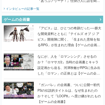
『あっぷアリーナ！』仕掛け人に話を聞い
てみた
インタビュー
の記事一覧
ゲームの企画書
『アビス』は、ひとつの奇跡だった──膨大
な開発資料とともに『テイルズ オブ ジ ア
ビス』開発陣に聞く、「生まれた意味を知
るRPG」が生まれた理由【ゲームの企画
書】
なにが、人を「ロマンシング」させるの
か？『ロマサガ2』当時の企画書とキャラ
設定画から迫る、河津秋敏がRPGに生み出
した「ロマン」の正体とは【ゲームの企画
書】
『ガンパレ』の企画書、ついに公開━初代
PSの伝説的タイトルは、なぜ生まれたの
か？そして『LOOP8』へ受け継がれたもの
【ゲームの企画書】