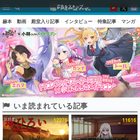
広告をスキップ
赫本
動画
殿堂入り記事
インタビュー
特集記事
マンガ
いま読まれている記事
ピックアップ
注目度
12276
注目度
11616
電ファミのいま読まれている記事ランキング
アプリセール情報