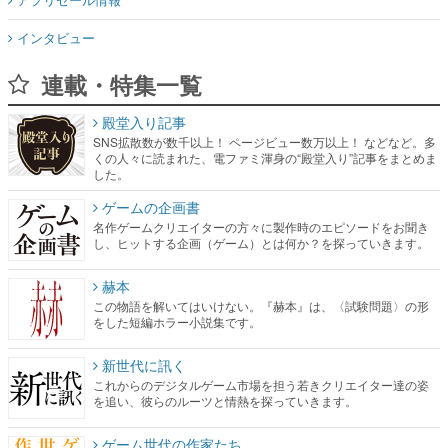
インタビュー
連載・特集一覧
殿堂入り記事
SNS拡散数が数千以上！ ページビュー数万以上！ などなど。多
くの人々に読まれた、電ファミ渾身の“殿堂入り”記事をまとめま
した。
ゲームの企画書
名作ゲームクリエイターの方々に製作時のエピソードをお聞き
し、ヒットする企画（ゲーム）とは何か？を探っていきます。
赫本
この物語を解いてはいけない。『赫本』は、〈試験問題〉の形
をした短編ホラー小説集です。
新世代に訊く
これからのデジタルゲーム市場を担う若きクリエイター達の姿
を追い、彼らのルーツと情熱を探っていきます。
ゲーム世代の作家たち