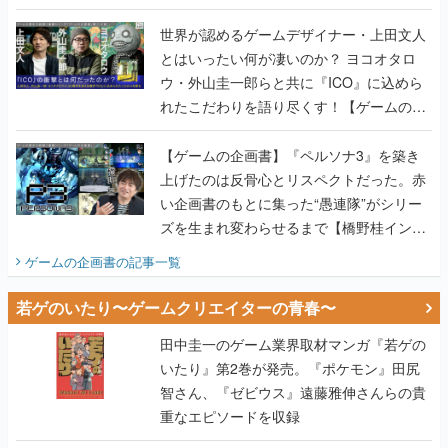
世界が認めるゲームデザイナー・上田文人
とはいったい何が凄いのか？ ヨコオタロ
ウ・外山圭一郎らと共に『ICO』に込めら
れたこだわりを語り尽くす！【ゲームの企
画書】
【ゲームの企画書】『ペルソナ3』を築き
上げたのは反骨心とリスペクトだった。赤
い企画書のもとに集った“愚連隊”がシリー
ズを生まれ変わらせるまで【橋野桂インタ
ビュー】
ゲームの企画書
の記事一覧
若ゲのいたり〜ゲームクリエイターの青春〜
田中圭一のゲーム業界取材マンガ『若ゲの
いたり』第2巻が発売。『ポケモン』田尻
智さん、『ゼビウス』遠藤雅伸さんらの貴
重なエピソードを収録