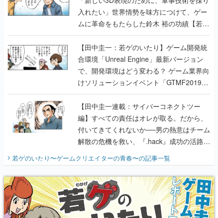
【田中圭一：若ゲのいたり】ゲーム開発統
合環境「Unreal Engine」最新バージョン
で、開発環境はどう変わる？ ゲーム業界向
けソリューションイベント「GTMF2019」
に行って、より理解を深めよう【PR】
【田中圭一連載：サイバーコネクトツー
編】すべての責任はオレが取る。だから、
付いてきてくれないか──男の熱意はチーム
解散の危機を救い、『.hack』成功の活路を
開く。業界の快男児・松山 洋に流れる血は
若ゲのいたり〜ゲームクリエイターの青春〜
の記事一覧
『少年ジャンプ』色だった【若ゲのいた
り】