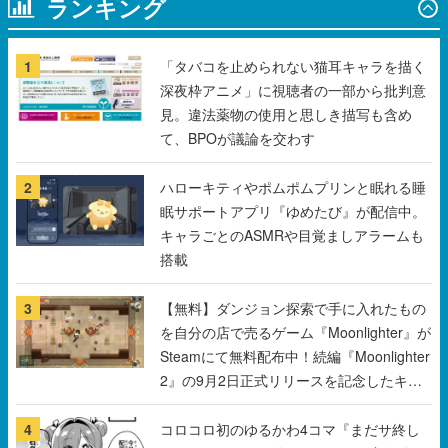
深夜枠アニメ」に視聴者の一部から批判意
見。違法薬物の使用と思しき描写も含め
て、BPOが議論を交わす
2
ハローキティやポムポムプリンと眠れる睡
眠サポートアプリ『ゆめたび』が配信中。
キャラごとのASMRや目覚ましアラームも
搭載
3
【無料】ダンジョン探索で手に入れたもの
を自分の店で売るゲーム『Moonlighter』が
Steamにて無料配布中！続編『Moonlighter
2』の9月2日正式リリースを記念したキャ
ンペーン
4
コロコロ初のゆるかわ4コマ『まだサ終し
ないんですか？』公開スタート。主人公は
新入社員の侘石ダイヤ、ゲーム会社を舞台
にトラブルへ対応する社員たちを描く