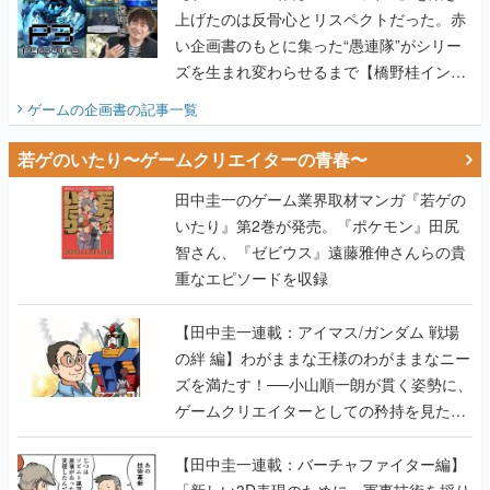
ビュー】
ゲームの企画書
の記事一覧
若ゲのいたり〜ゲームクリエイターの青春〜
田中圭一のゲーム業界取材マンガ『若ゲの
いたり』第2巻が発売。『ポケモン』田尻
智さん、『ゼビウス』遠藤雅伸さんらの貴
重なエピソードを収録
【田中圭一連載：アイマス/ガンダム 戦場
の絆 編】わがままな王様のわがままなニー
ズを満たす！──小山順一朗が貫く姿勢に、
ゲームクリエイターとしての矜持を見た
【若ゲのいたり最終回】
【田中圭一連載：バーチャファイター編】
「新しい3D表現のために、軍事技術を採り
入れたい」世界情勢を味方につけて、ゲー
ムに革命をもたらした鈴木 裕の功績【若ゲ
のいたり】