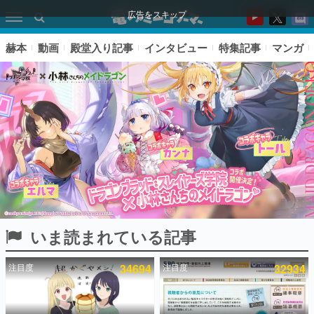
広告をスキップ
赫本
動画
殿堂入り記事
インタビュー
特集記事
マンガ
いま読まれている記事
ピックアップ
注目度
34694
注目度
32934
電ファミのいま読まれている記事ランキング
アプリセール情報