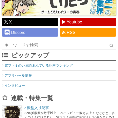
X
Youtube
Discord
RSS
ピックアップ
電ファミのいま読まれている記事ランキング
アプリセール情報
インタビュー
連載・特集一覧
殿堂入り記事
SNS拡散数が数千以上！ ページビュー数万以上！ などなど。多
くの人々に読まれた、電ファミ渾身の“殿堂入り”記事をまとめま
した。
ゲームの企画書
名作ゲームクリエイターの方々に製作時のエピソードをお聞き