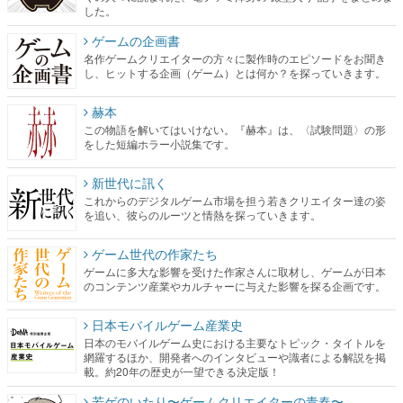
し、ヒットする企画（ゲーム）とは何か？を探っていきます。
赫本
この物語を解いてはいけない。『赫本』は、〈試験問題〉の形
をした短編ホラー小説集です。
新世代に訊く
これからのデジタルゲーム市場を担う若きクリエイター達の姿
を追い、彼らのルーツと情熱を探っていきます。
ゲーム世代の作家たち
ゲームに多大な影響を受けた作家さんに取材し、ゲームが日本
のコンテンツ産業やカルチャーに与えた影響を探る企画です。
日本モバイルゲーム産業史
日本のモバイルゲーム史における主要なトピック・タイトルを
網羅するほか、開発者へのインタビューや識者による解説を掲
載。約20年の歴史が一望できる決定版！
若ゲのいたり〜ゲームクリエイターの青春〜
『うつヌケ』『ペンと箸』等で知られるマンガ家・田中圭一先
生によるゲーム業界レポートマンガです。