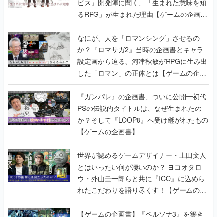
なにが、人を「ロマンシング」させるの
か？『ロマサガ2』当時の企画書とキャラ
設定画から迫る、河津秋敏がRPGに生み出
した「ロマン」の正体とは【ゲームの企画
書】
『ガンパレ』の企画書、ついに公開━初代
PSの伝説的タイトルは、なぜ生まれたの
か？そして『LOOP8』へ受け継がれたもの
【ゲームの企画書】
世界が認めるゲームデザイナー・上田文人
とはいったい何が凄いのか？ ヨコオタロ
ウ・外山圭一郎らと共に『ICO』に込めら
れたこだわりを語り尽くす！【ゲームの企
画書】
【ゲームの企画書】『ペルソナ3』を築き
上げたのは反骨心とリスペクトだった。赤
い企画書のもとに集った“愚連隊”がシリー
ズを生まれ変わらせるまで【橋野桂インタ