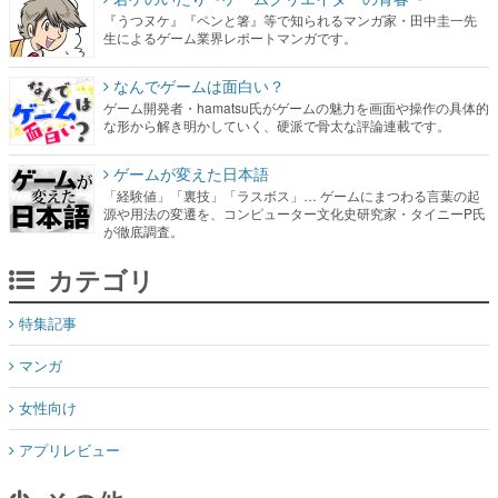
なんでゲームは面白い？
ゲーム開発者・hamatsu氏がゲームの魅力を画面や操作の具体的
な形から解き明かしていく、硬派で骨太な評論連載です。
ゲームが変えた日本語
「経験値」「裏技」「ラスボス」… ゲームにまつわる言葉の起
源や用法の変遷を、コンピューター文化史研究家・タイニーP氏
が徹底調査。
カテゴリ
特集記事
マンガ
女性向け
アプリレビュー
その他
電ファミニコゲーマーとは？