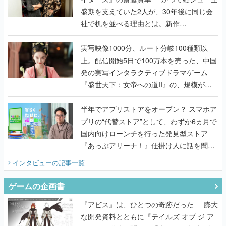
んだレジェンド2人に訊く開発秘話
実写映像1000分、ルート分岐100種類以
上。配信開始5日で100万本を売った、中国
発の実写インタラクティブドラマゲーム
『盛世天下：女帝への道II』の、規模が違
うこだわりをプロデューサーに聞いた
半年でアプリストアをオープン？ スマホア
プリの“代替ストア”として、わずか6ヵ月で
国内向けローンチを行った発見型ストア
『あっぷアリーナ！』仕掛け人に話を聞い
てみた
インタビュー
の記事一覧
ゲームの企画書
『アビス』は、ひとつの奇跡だった──膨大
な開発資料とともに『テイルズ オブ ジ ア
ビス』開発陣に聞く、「生まれた意味を知
るRPG」が生まれた理由【ゲームの企画
書】