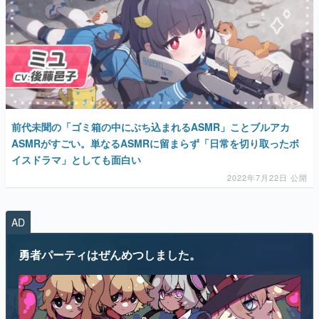
マンガ
女性向け
前代未聞の「ゴミ箱の中にぶち込まれるASMR」ことブルアカ
アプリレビュー
ASMRがすごい。単なるASMRに留まらず「日常を切り取ったボ
イスドラマ」としても面白い
その他
2022年7月22日 公開
電ファミニコゲーマーとは？
AD
運営：株式会社マレ
勇者パーティはぜんめつしました。