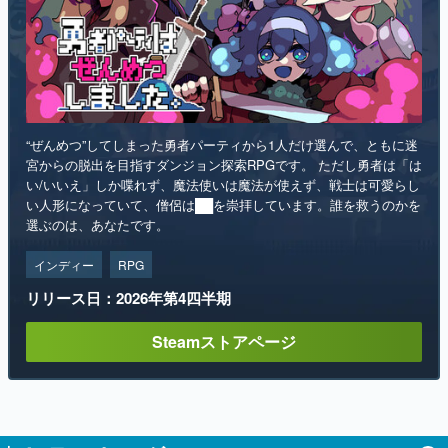
“ぜんめつ”してしまった勇者パーティから1人だけ選んで、ともに迷
宮からの脱出を目指すダンジョン探索RPGです。 ただし勇者は「は
い/いいえ」しか喋れず、魔法使いは魔法が使えず、戦士は可愛らし
い人形になっていて、僧侶は██を崇拝しています。誰を救うのかを
選ぶのは、あなたです。
インディー
RPG
リリース日：2026年第4四半期
Steamストアページ
ランキング
1
「タバコを止められない猫耳キャラを描く