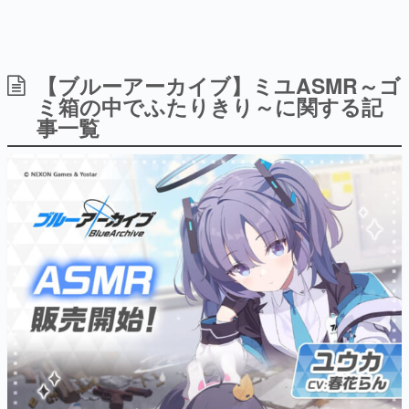
【ブルーアーカイブ】ミユASMR～ゴ
日本のコンテンツ産業やカルチャーに与えた影響を探る企
画です。
ミ箱の中でふたりきり～に関する記
事一覧
日本モバイルゲーム産業史
日本のモバイルゲーム史における主要なトピック・タイト
ルを網羅するほか、開発者へのインタビューや識者による
解説を掲載。約20年の歴史が一望できる決定版！
若ゲのいたり〜ゲームクリエイターの青春〜
『うつヌケ』『ペンと箸』等で知られるマンガ家・田中圭
一先生によるゲーム業界レポートマンガです。
なんでゲームは面白い？
ゲーム開発者・hamatsu氏がゲームの魅力を画面や操作の
具体的な形から解き明かしていく、硬派で骨太な評論連載
です。
ゲームが変えた日本語
「経験値」「裏技」「ラスボス」… ゲームにまつわる言葉
の起源や用法の変遷を、コンピューター文化史研究家・タ
イニーP氏が徹底調査。
カテゴリ
特集記事