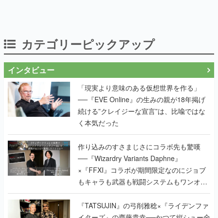
カテゴリーピックアップ
インタビュー
「現実より意味のある仮想世界を作る」
──『EVE Online』の生みの親が18年掲げ
続ける”クレイジーな宣言”は、比喩ではな
く本気だった
作り込みのすさまじさにコラボ先も驚嘆
──『Wizardry Variants Daphne』
×『FFXI』コラボが期間限定なのにジョブ
もキャラも武器も戦闘システムもワンオフ
で作り込まれた理由を両ディレクターに聞
く
『TATSUJIN』の弓削雅稔×『ライデンファ
イターズ』の齋藤貴幸──かつて縦シュー全
盛期を支えていた2人が、30年後に同じ会
社で机を並べる理由とは。新作
『TATSUJIN EXTREME』で初タッグを組