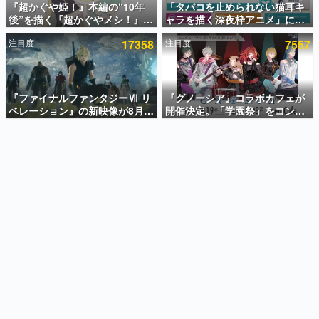
『超かぐや姫！』本編の“10年
「タバコを止められない猫耳キ
後”を描く『超かぐやメシ！』
ャラを描く深夜枠アニメ」に視
インタビュー
Web連載決定。新たなWebマン
聴者の一部から批判意見。違法
注目度
17358
注目度
7557
ガレーベル「ビビビコミック」
薬物の使用と思しき描写も含め
連載・特集一覧
にて特別話が掲載スタート、あ
て、BPOが議論を交わす
のお話には…まだ続きがある！
殿堂入り記事
SNS拡散数が数千以上！ ページビュー数万以上！ などな
『ファイナルファンタジーⅦ リ
『グノーシア』コラボカフェが
ど。多くの人々に読まれた、電ファミ渾身の“殿堂入り”記
ベレーション』の新映像が8月
開催決定。「学園祭」をコンセ
事をまとめました。
26日早朝に公開へ。『FF7』リ
プトに、模擬店やセツやSQ、ラ
メイクシリーズの完結編、
キオたちが学祭バンドを楽しむ
ゲームの企画書
「gamescom」のオープニング
様子を切り取った新グッズが展
名作ゲームクリエイターの方々に製作時のエピソードをお
聞きし、ヒットする企画（ゲーム）とは何か？を探ってい
ナイトライブにてディレクター
開
きます。
の浜口直樹氏が登壇する予定
赫本
この物語を解いてはいけない。『赫本』は、〈試験問題〉
の形をした短編ホラー小説集です。
新世代に訊く
これからのデジタルゲーム市場を担う若きクリエイター達
の姿を追い、彼らのルーツと情熱を探っていきます。
ゲーム世代の作家たち
ゲームに多大な影響を受けた作家さんに取材し、ゲームが