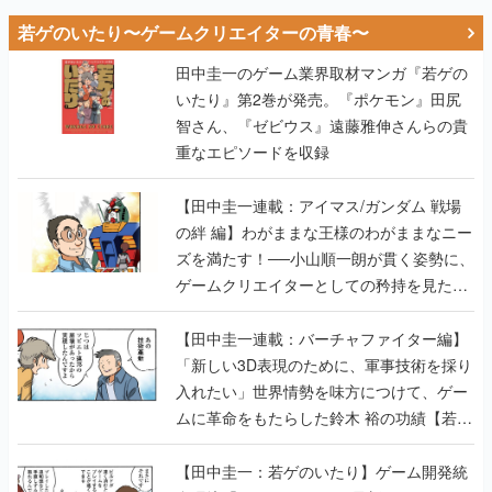
若ゲのいたり〜ゲームクリエイターの青春〜
田中圭一のゲーム業界取材マンガ『若ゲの
いたり』第2巻が発売。『ポケモン』田尻
智さん、『ゼビウス』遠藤雅伸さんらの貴
重なエピソードを収録
【田中圭一連載：アイマス/ガンダム 戦場
の絆 編】わがままな王様のわがままなニー
ズを満たす！──小山順一朗が貫く姿勢に、
ゲームクリエイターとしての矜持を見た
【若ゲのいたり最終回】
【田中圭一連載：バーチャファイター編】
「新しい3D表現のために、軍事技術を採り
入れたい」世界情勢を味方につけて、ゲー
ムに革命をもたらした鈴木 裕の功績【若ゲ
のいたり】
【田中圭一：若ゲのいたり】ゲーム開発統