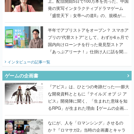
上。配信開始5日で100万本を売った、中国
発の実写インタラクティブドラマゲーム
『盛世天下：女帝への道II』の、規模が違
うこだわりをプロデューサーに聞いた
半年でアプリストアをオープン？ スマホア
プリの“代替ストア”として、わずか6ヵ月で
国内向けローンチを行った発見型ストア
『あっぷアリーナ！』仕掛け人に話を聞い
てみた
インタビュー
の記事一覧
ゲームの企画書
『アビス』は、ひとつの奇跡だった──膨大
な開発資料とともに『テイルズ オブ ジ ア
ビス』開発陣に聞く、「生まれた意味を知
るRPG」が生まれた理由【ゲームの企画
書】
なにが、人を「ロマンシング」させるの
か？『ロマサガ2』当時の企画書とキャラ