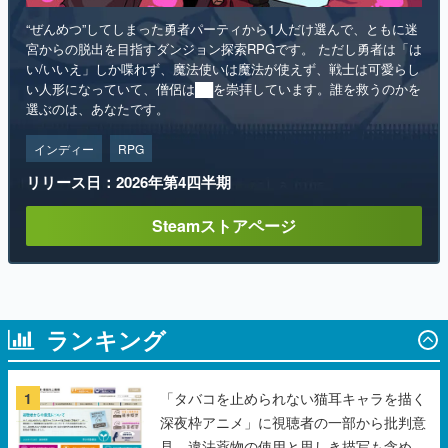
“ぜんめつ”してしまった勇者パーティから1人だけ選んで、ともに迷
宮からの脱出を目指すダンジョン探索RPGです。 ただし勇者は「は
い/いいえ」しか喋れず、魔法使いは魔法が使えず、戦士は可愛らし
い人形になっていて、僧侶は██を崇拝しています。誰を救うのかを
選ぶのは、あなたです。
インディー
RPG
リリース日：2026年第4四半期
Steamストアページ
ランキング
1
「タバコを止められない猫耳キャラを描く
深夜枠アニメ」に視聴者の一部から批判意
見。違法薬物の使用と思しき描写も含め