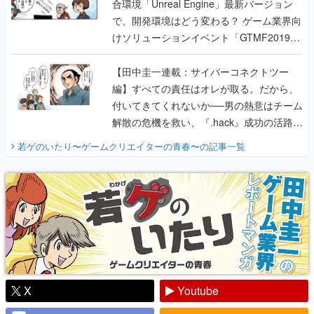
合環境「Unreal Engine」最新バージョン
で、開発環境はどう変わる？ ゲーム業界向
けソリューションイベント「GTMF2019」
に行って、より理解を深めよう【PR】
【田中圭一連載：サイバーコネクトツー
編】すべての責任はオレが取る。だから、
付いてきてくれないか──男の熱意はチーム
解散の危機を救い、『.hack』成功の活路を
開く。業界の快男児・松山 洋に流れる血は
若ゲのいたり〜ゲームクリエイターの青春〜
の記事一覧
『少年ジャンプ』色だった【若ゲのいた
り】
X
Youtube