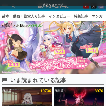
広告をスキップ
赫本
動画
殿堂入り記事
インタビュー
特集記事
マンガ
いま読まれている記事
ピックアップ
注目度
10736
注目度
8976
電ファミのいま読まれている記事ランキング
アプリセール情報