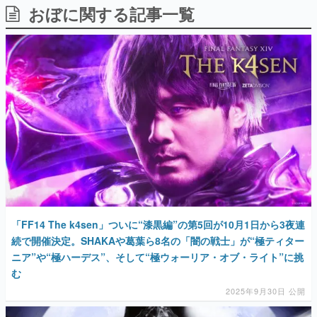
おぼに関する記事一覧
日本のコンテンツ産業やカルチャーに与えた影響を探る企
画です。
日本モバイルゲーム産業史
日本のモバイルゲーム史における主要なトピック・タイト
ルを網羅するほか、開発者へのインタビューや識者による
解説を掲載。約20年の歴史が一望できる決定版！
若ゲのいたり〜ゲームクリエイターの青春〜
『うつヌケ』『ペンと箸』等で知られるマンガ家・田中圭
一先生によるゲーム業界レポートマンガです。
なんでゲームは面白い？
ゲーム開発者・hamatsu氏がゲームの魅力を画面や操作の
具体的な形から解き明かしていく、硬派で骨太な評論連載
です。
ゲームが変えた日本語
「FF14 The k4sen」ついに“漆黒編”の第5回が10月1日から3夜連
「経験値」「裏技」「ラスボス」… ゲームにまつわる言葉
の起源や用法の変遷を、コンピューター文化史研究家・タ
続で開催決定。SHAKAや葛葉ら8名の「闇の戦士」が“極ティター
イニーP氏が徹底調査。
ニア”や“極ハーデス”、そして“極ウォーリア・オブ・ライト”に挑
む
カテゴリ
2025年9月30日 公開
特集記事