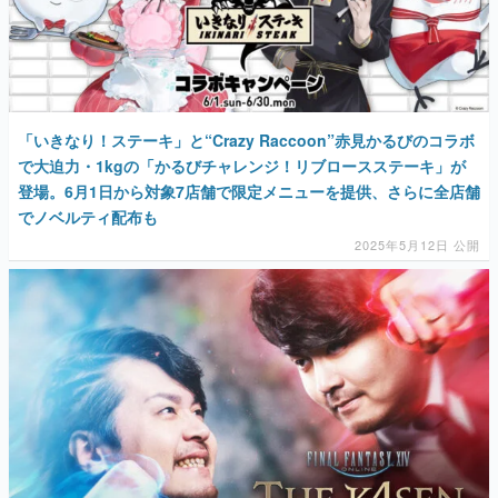
「いきなり！ステーキ」と“Crazy Raccoon”赤見かるびのコラボ
で大迫力・1kgの「かるびチャレンジ！リブロースステーキ」が
登場。6月1日から対象7店舗で限定メニューを提供、さらに全店舗
でノベルティ配布も
2025年5月12日 公開