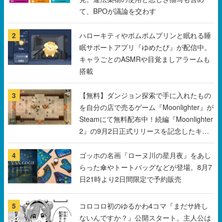
て、BPOが議論を交わす
2
ハローキティやポムポムプリンと眠れる睡
眠サポートアプリ『ゆめたび』が配信中。
キャラごとのASMRや目覚ましアラームも
搭載
3
【無料】ダンジョン探索で手に入れたもの
を自分の店で売るゲーム『Moonlighter』が
Steamにて無料配布中！続編『Moonlighter
2』の9月2日正式リリースを記念したキャ
ンペーン
4
ゴッホの名画『ローヌ川の星月夜』をあし
らった傘やトートバッグなどが登場。8月7
日21時より2日間限定で予約販売
5
コロコロ初のゆるかわ4コマ『まだサ終し
ないんですか？』公開スタート。主人公は