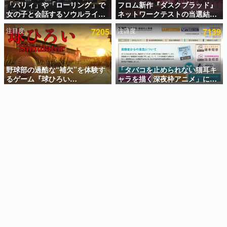
「パリィ」や「ローリング」で
フロム新作『ダスクブラッド』
女の子と会話するソウルライク
ネットワークテストの当選結果
インタビュー
恋愛ゲーム『小早川さんはソウ
が8月7日22時に発表。応募サイ
注目度
7205
注目度
7139
ルライク』無料公開。返事に失
トのマイページから確認可能、
連載・特集一覧
敗すると「YOU DIED」
テスト実施は8月21日～24日
殿堂入り記事
SNS拡散数が数千以上！ ページビュー数万以上！ などな
野球部の過酷な“補欠”を体験す
「タバコを止められない猫耳キ
ど。多くの人々に読まれた、電ファミ渾身の“殿堂入り”記
るゲーム『球ひろい
ャラを描く深夜枠アニメ」に視
事をまとめました。
Simulator』が「1件」のウィッ
聴者の一部から批判意見。違法
シュリストをもとにチェコ語に
薬物の使用と思しき描写も含め
ゲームの企画書
対応しSNSで話題に。『キング
て、BPOが議論を交わす
名作ゲームクリエイターの方々に製作時のエピソードをお
聞きし、ヒットする企画（ゲーム）とは何か？を探ってい
ダム・カム』開発元やチェコの
きます。
プロ野球選手から称賛の声
赫本
この物語を解いてはいけない。『赫本』は、〈試験問題〉
の形をした短編ホラー小説集です。
新世代に訊く
これからのデジタルゲーム市場を担う若きクリエイター達
の姿を追い、彼らのルーツと情熱を探っていきます。
ゲーム世代の作家たち
ゲームに多大な影響を受けた作家さんに取材し、ゲームが