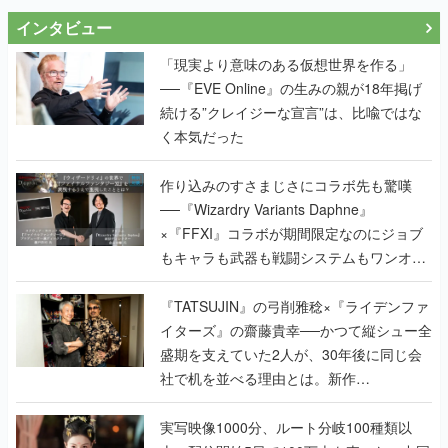
インタビュー
「現実より意味のある仮想世界を作る」
──『EVE Online』の生みの親が18年掲げ
続ける”クレイジーな宣言”は、比喩ではな
く本気だった
作り込みのすさまじさにコラボ先も驚嘆
──『Wizardry Variants Daphne』
×『FFXI』コラボが期間限定なのにジョブ
もキャラも武器も戦闘システムもワンオフ
で作り込まれた理由を両ディレクターに聞
く
『TATSUJIN』の弓削雅稔×『ライデンファ
イターズ』の齋藤貴幸──かつて縦シュー全
盛期を支えていた2人が、30年後に同じ会
社で机を並べる理由とは。新作
『TATSUJIN EXTREME』で初タッグを組
んだレジェンド2人に訊く開発秘話
実写映像1000分、ルート分岐100種類以