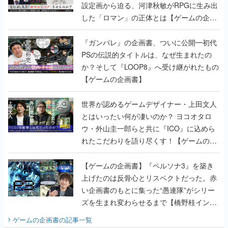
設定画から迫る、河津秋敏がRPGに生み出
した「ロマン」の正体とは【ゲームの企画
書】
『ガンパレ』の企画書、ついに公開━初代
PSの伝説的タイトルは、なぜ生まれたの
か？そして『LOOP8』へ受け継がれたもの
【ゲームの企画書】
世界が認めるゲームデザイナー・上田文人
とはいったい何が凄いのか？ ヨコオタロ
ウ・外山圭一郎らと共に『ICO』に込めら
れたこだわりを語り尽くす！【ゲームの企
画書】
【ゲームの企画書】『ペルソナ3』を築き
上げたのは反骨心とリスペクトだった。赤
い企画書のもとに集った“愚連隊”がシリー
ズを生まれ変わらせるまで【橋野桂インタ
ビュー】
ゲームの企画書
の記事一覧