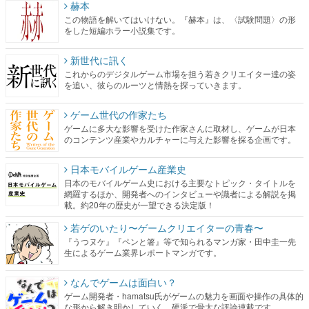
赫本
この物語を解いてはいけない。『赫本』は、〈試験問題〉の形
をした短編ホラー小説集です。
新世代に訊く
これからのデジタルゲーム市場を担う若きクリエイター達の姿
を追い、彼らのルーツと情熱を探っていきます。
ゲーム世代の作家たち
ゲームに多大な影響を受けた作家さんに取材し、ゲームが日本
のコンテンツ産業やカルチャーに与えた影響を探る企画です。
日本モバイルゲーム産業史
日本のモバイルゲーム史における主要なトピック・タイトルを
網羅するほか、開発者へのインタビューや識者による解説を掲
載。約20年の歴史が一望できる決定版！
若ゲのいたり〜ゲームクリエイターの青春〜
『うつヌケ』『ペンと箸』等で知られるマンガ家・田中圭一先
生によるゲーム業界レポートマンガです。
なんでゲームは面白い？
ゲーム開発者・hamatsu氏がゲームの魅力を画面や操作の具体的
な形から解き明かしていく、硬派で骨太な評論連載です。