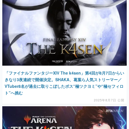
マンガ
女性向け
アプリレビュー
その他
電ファミニコゲーマーとは？
運営：株式会社マレ
「ファイナルファンタジーXIV The k4sen」第4回が8月7日からい
きなり3夜連続で開催決定。SHAKA、葛葉ら人気ストリーマー／
VTuber8名が過去に取りこぼしたボス“極ツクヨミ”や“極セフィロ
ト”へ挑む
2025年8月7日 公開