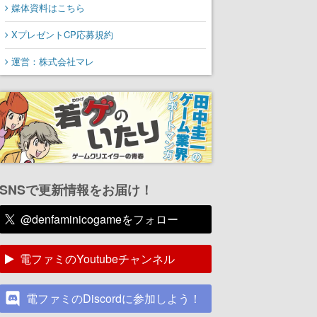
媒体資料はこちら
XプレゼントCP応募規約
運営：株式会社マレ
SNSで更新情報をお届け！
@denfaminicogameをフォロー
電ファミのYoutubeチャンネル
電ファミのDiscordに参加しよう！