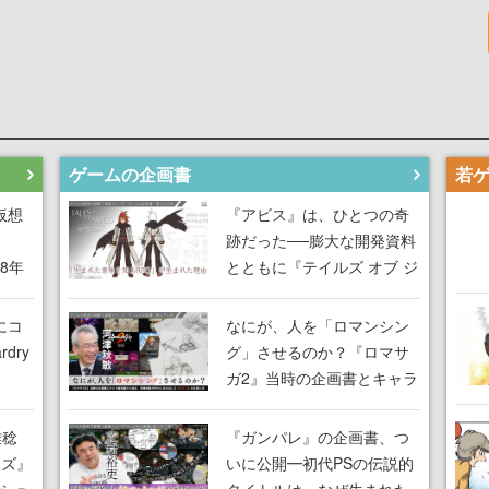
ゲームの企画書
仮想
『アビス』は、ひとつの奇
跡だった──膨大な開発資料
18年
とともに『テイルズ オブ ジ
な宣
アビス』開発陣に聞く、
気だ
「生まれた意味を知る
にコ
なにが、人を「ロマンシン
RPG」が生まれた理由【ゲ
dry
グ」させるのか？『ロマサ
ームの企画書】
ガ2』当時の企画書とキャラ
間限
設定画から迫る、河津秋敏
ラも
がRPGに生み出した「ロマ
雅稔
『ガンパレ』の企画書、つ
ワン
ン」の正体とは【ゲームの
ーズ』
いに公開━初代PSの伝説的
由を
企画書】