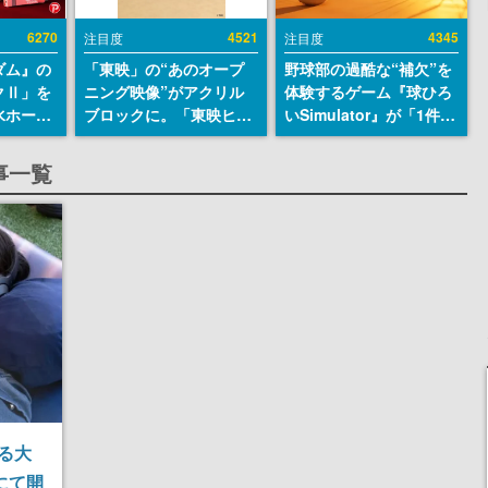
6270
4521
4345
注目度
注目度
ダム』の
「東映」の“あのオープ
野球部の過酷な“補欠”を
クⅡ」を
ニング映像”がアクリル
体験するゲーム『球ひろ
水ホース
ブロックに。「東映ヒス
いSimulator』が「1件」
始。本体
トリカル グッズコレクシ
のウィッシュリストをも
ーソナル
ョン」が8月下旬より発
とにチェコ語に対応し
事一覧
公国軍の
売
SNSで話題に。『キング
式番号な
ダム・カム』開発元やチ
ェコのプロ野球選手から
称賛の声
る大
にて開