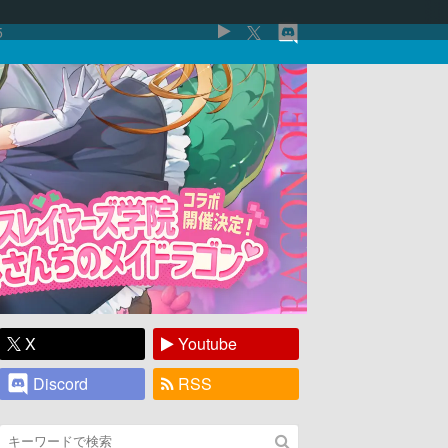
5
X
Youtube
Discord
RSS