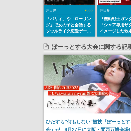
7865
注目度
注目度
「パリィ」や「ローリン
『機動戦士ガン
グ」で女の子と会話する
「シャア専用ザ
ソウルライク恋愛ゲーム
イメージした散
『小早川さんはソウルラ
リールが予約開
イク』無料公開。返事に
にはシャアのパ
ぼーっとする大会に関する記
失敗すると「YOU
マークやジオン
DIED」
エンブレム、型
どを配置
ひたすら”何もしない”競技『ぼーっとす
会』が、9月27日に大阪・関西万博会場