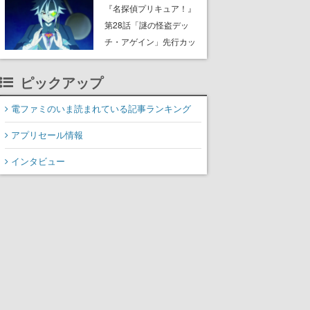
8月8日Steamでリリー
『名探偵プリキュア！』
ス。時に忘れ去られた世
第28話「謎の怪盗デッ
界の古代洞窟を舞台に、4
チ・アゲイン」先行カッ
つのバイオームを探索し
ト解禁。泣きぼくろにモ
ながら脱出を目指す
ノクル、ミステリアスな
ピックアップ
姿が映し出された場面も
電ファミのいま読まれている記事ランキング
アプリセール情報
インタビュー