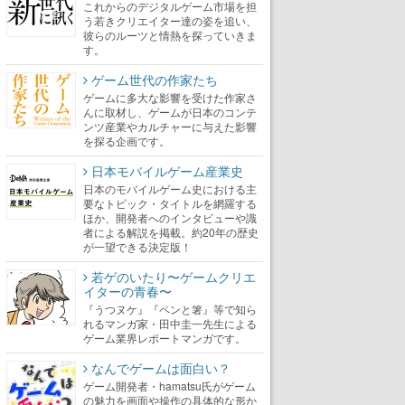
これからのデジタルゲーム市場を担
う若きクリエイター達の姿を追い、
彼らのルーツと情熱を探っていきま
す。
ゲーム世代の作家たち
ゲームに多大な影響を受けた作家さ
んに取材し、ゲームが日本のコンテ
ンツ産業やカルチャーに与えた影響
を探る企画です。
日本モバイルゲーム産業史
日本のモバイルゲーム史における主
要なトピック・タイトルを網羅する
ほか、開発者へのインタビューや識
者による解説を掲載。約20年の歴史
が一望できる決定版！
若ゲのいたり〜ゲームクリエ
イターの青春〜
『うつヌケ』『ペンと箸』等で知ら
れるマンガ家・田中圭一先生による
ゲーム業界レポートマンガです。
なんでゲームは面白い？
ゲーム開発者・hamatsu氏がゲーム
の魅力を画面や操作の具体的な形か