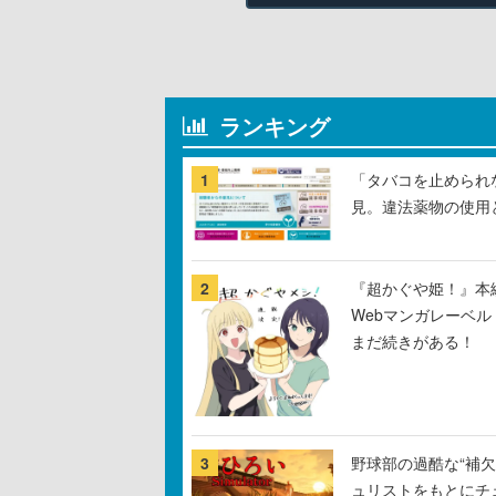
ランキング
1
「タバコを止められ
見。違法薬物の使用
2
『超かぐや姫！』本編
Webマンガレーベ
まだ続きがある！
3
野球部の過酷な“補欠
ュリストをもとにチ