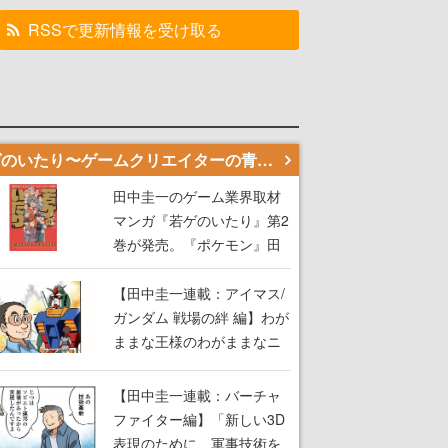
RSSで更新情報を受け取る
若ゲのいたり〜ゲームクリエイターの青春〜
田中圭一のゲーム業界取材
マンガ『若ゲのいたり』第2
巻が発売。『ポケモン』田
尻智さん、『ゼビウス』遠
藤雅伸さんらの貴重なエピ
【田中圭一連載：アイマス/
ソードを収録
ガンダム 戦場の絆 編】わが
ままな王様のわがままなニ
ーズを満たす！──小山順一
朗が貫く姿勢に、ゲームク
【田中圭一連載：バーチャ
リエイターとしての矜持を
ファイター編】「新しい3D
見た【若ゲのいたり最終
表現のために、軍事技術を