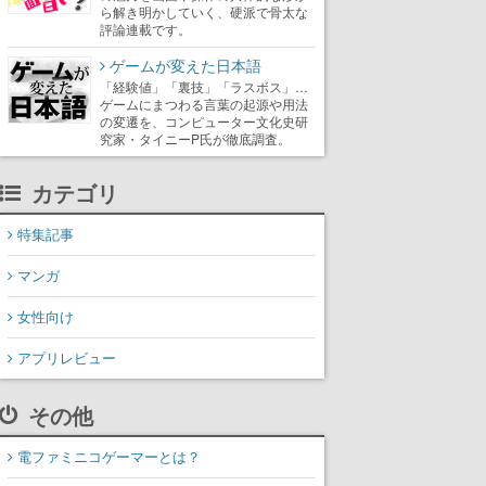
ら解き明かしていく、硬派で骨太な
評論連載です。
ゲームが変えた日本語
「経験値」「裏技」「ラスボス」…
ゲームにまつわる言葉の起源や用法
の変遷を、コンピューター文化史研
究家・タイニーP氏が徹底調査。
カテゴリ
特集記事
マンガ
女性向け
アプリレビュー
その他
電ファミニコゲーマーとは？