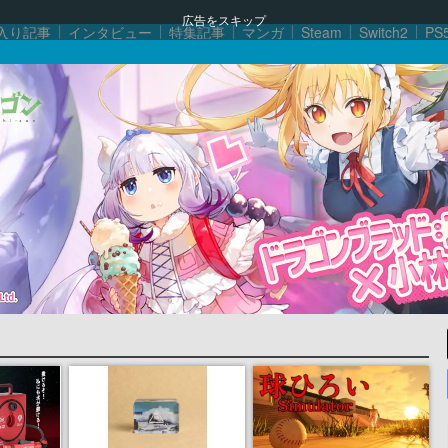
広告をスキップ
入り記事
インタビュー
特集記事
マンガ
Steam
Switch2
PS