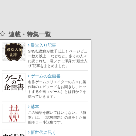
連載・特集一覧
殿堂入り記事
SNS拡散数が数千以上！ ページビュ
ー数万以上！ などなど。多くの人々
に読まれた、電ファミ渾身の“殿堂入
り”記事をまとめました。
ゲームの企画書
名作ゲームクリエイターの方々に製
作時のエピソードをお聞きし、ヒッ
トする企画（ゲーム）とは何か？を
探っていきます。
赫本
この物語を解いてはいけない。『赫
本』は、〈試験問題〉の形をした短
編ホラー小説集です。
新世代に訊く