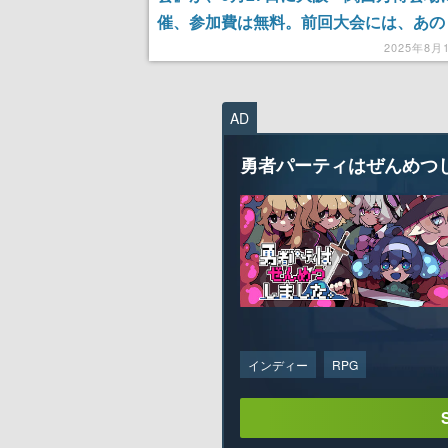
催、参加費は無料。前回大会には、あの
ゴン」が参加
2025年8月
AD
勇者パーティはぜんめつ
インディー
RPG