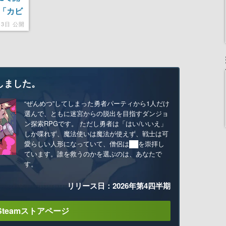
「カビ
13日 公開
しました。
“ぜんめつ”してしまった勇者パーティから1人だけ
選んで、ともに迷宮からの脱出を目指すダンジョ
ン探索RPGです。 ただし勇者は「はい/いいえ」
しか喋れず、魔法使いは魔法が使えず、戦士は可
愛らしい人形になっていて、僧侶は██を崇拝し
ています。誰を救うのかを選ぶのは、あなたで
す。
リリース日：2026年第4四半期
Steamストアページ