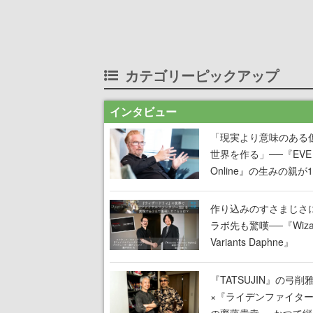
カテゴリーピックアップ
インタビュー
「現実より意味のある
世界を作る」──『EVE
Online』の生みの親が
掲げ続ける”クレイジー
言”は、比喩ではなく本
作り込みのすさまじさ
った
ラボ先も驚嘆──『Wizar
Variants Daphne』
×『FFXI』コラボが期
定なのにジョブもキャ
『TATSUJIN』の弓削
武器も戦闘システムも
×『ライデンファイタ
オフで作り込まれた理