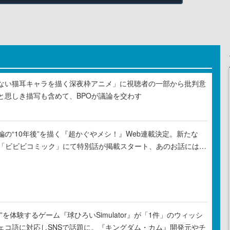
ない猫耳キャラを描く深夜枠アニメ」に視聴者の一部から批判意
と思しき描写も含めて、BPOが議論を交わす
の“10年後”を描く『超かぐやメシ！』Web連載決定。新たな
ル「ビビビコミック」にて特別話が掲載スタート、あのお話には…
”を体験するゲーム『球ひろいSimulator』が「1件」のウィッシ
ェコ語に対応しSNSで話題に。『キングダム・カム』開発元やチ