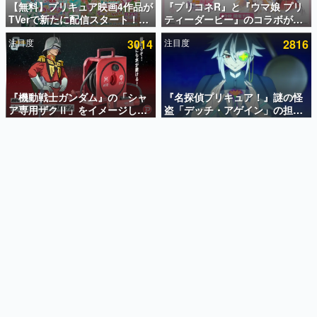
【無料】プリキュア映画4作品が
『プリコネR』と『ウマ娘 プリ
TVerで新たに配信スタート！な
ティーダービー』のコラボが決
インタビュー
んと2018年～2024年の映画ほぼ
定！“最大170連無料”の8.5周年
注目度
3014
注目度
2816
すべてが見放題に、ぶっちゃけ
キャンペーンなども発表
連載・特集一覧
ありえないラインナップ
殿堂入り記事
SNS拡散数が数千以上！ ページビュー数万以上！ などな
『機動戦士ガンダム』の「シャ
『名探偵プリキュア！』謎の怪
ど。多くの人々に読まれた、電ファミ渾身の“殿堂入り”記
ア専用ザクⅡ」をイメージした
盗「デッチ・アゲイン」の担当
事をまとめました。
散水ホースリールが予約開始。
キャストは天﨑滉平さんと判
本体にはシャアのパーソナルマ
明。『Re:ゼロから始める異世
ゲームの企画書
ークやジオン公国軍のエンブレ
界生活』オットー役、『ヒプノ
名作ゲームクリエイターの方々に製作時のエピソードをお
聞きし、ヒットする企画（ゲーム）とは何か？を探ってい
ム、型式番号などを配置
シスマイク』山田三郎役など
きます。
赫本
この物語を解いてはいけない。『赫本』は、〈試験問題〉
の形をした短編ホラー小説集です。
新世代に訊く
これからのデジタルゲーム市場を担う若きクリエイター達
の姿を追い、彼らのルーツと情熱を探っていきます。
ゲーム世代の作家たち
ゲームに多大な影響を受けた作家さんに取材し、ゲームが