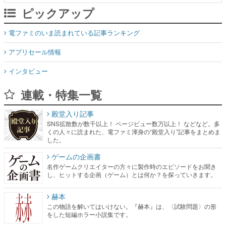
アプリセール情報
インタビュー
連載・特集一覧
殿堂入り記事
SNS拡散数が数千以上！ ページビュー数万以上！ などなど。多
くの人々に読まれた、電ファミ渾身の“殿堂入り”記事をまとめま
した。
ゲームの企画書
名作ゲームクリエイターの方々に製作時のエピソードをお聞き
し、ヒットする企画（ゲーム）とは何か？を探っていきます。
赫本
この物語を解いてはいけない。『赫本』は、〈試験問題〉の形
をした短編ホラー小説集です。
新世代に訊く
これからのデジタルゲーム市場を担う若きクリエイター達の姿
を追い、彼らのルーツと情熱を探っていきます。