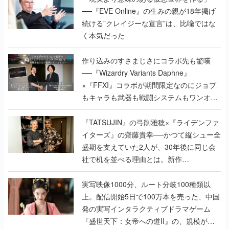
作り込みのすさまじさにコラボ先も驚嘆
──『Wizardry Variants Daphne』
×『FFXI』コラボが期間限定なのにジョブ
もキャラも武器も戦闘システムもワンオフ
で作り込まれた理由を両ディレクターに聞
く
『TATSUJIN』の弓削雅稔×『ライデンファ
イターズ』の齋藤貴幸──かつて縦シュー全
盛期を支えていた2人が、30年後に同じ会
社で机を並べる理由とは。新作
『TATSUJIN EXTREME』で初タッグを組
んだレジェンド2人に訊く開発秘話
実写映像1000分、ルート分岐100種類以
上。配信開始5日で100万本を売った、中国
発の実写インタラクティブドラマゲーム
『盛世天下：女帝への道II』の、規模が違
うこだわりをプロデューサーに聞いた
半年でアプリストアをオープン？ スマホア
プリの“代替ストア”として、わずか6ヵ月で