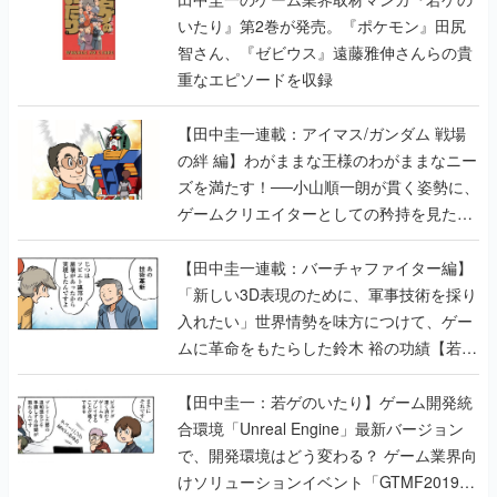
【田中圭一連載：アイマス/ガンダム 戦場
の絆 編】わがままな王様のわがままなニー
ズを満たす！──小山順一朗が貫く姿勢に、
ゲームクリエイターとしての矜持を見た
【若ゲのいたり最終回】
【田中圭一連載：バーチャファイター編】
「新しい3D表現のために、軍事技術を採り
入れたい」世界情勢を味方につけて、ゲー
ムに革命をもたらした鈴木 裕の功績【若ゲ
のいたり】
【田中圭一：若ゲのいたり】ゲーム開発統
合環境「Unreal Engine」最新バージョン
で、開発環境はどう変わる？ ゲーム業界向
けソリューションイベント「GTMF2019」
に行って、より理解を深めよう【PR】
【田中圭一連載：サイバーコネクトツー
編】すべての責任はオレが取る。だから、