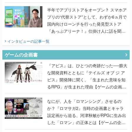
国内向けローンチを行った発見型ストア
『あっぷアリーナ！』仕掛け人に話を聞い
てみた
インタビュー
の記事一覧
ゲームの企画書
『アビス』は、ひとつの奇跡だった──膨大
な開発資料とともに『テイルズ オブ ジ ア
ビス』開発陣に聞く、「生まれた意味を知
るRPG」が生まれた理由【ゲームの企画
書】
なにが、人を「ロマンシング」させるの
か？『ロマサガ2』当時の企画書とキャラ
設定画から迫る、河津秋敏がRPGに生み出
した「ロマン」の正体とは【ゲームの企画
書】
『ガンパレ』の企画書、ついに公開━初代
PSの伝説的タイトルは、なぜ生まれたの
か？そして『LOOP8』へ受け継がれたもの