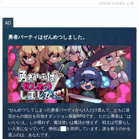
マンガ
勇者パーティはぜんめつしました。
女性向け
アプリレビュー
その他
電ファミニコゲーマーとは？
運営：株式会社マレ
“ぜんめつ”してしまった勇者パーティから1人だけ選んで、ともに迷
宮からの脱出を目指すダンジョン探索RPGです。 ただし勇者は「は
い/いいえ」しか喋れず、魔法使いは魔法が使えず、戦士は可愛らし
い人形になっていて、僧侶は██を崇拝しています。誰を救うのかを
選ぶのは、あなたです。
インディー
RPG
リリース日：2026年第4四半期