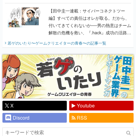
付いてきてくれないか──男の熱意はチーム
解散の危機を救い、『.hack』成功の活路を
開く。業界の快男児・松山 洋に流れる血は
若ゲのいたり〜ゲームクリエイターの青春〜
の記事一覧
『少年ジャンプ』色だった【若ゲのいた
り】
X
Youtube
Discord
RSS
ピックアップ
電ファミのいま読まれている記事ランキング