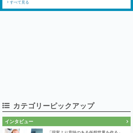
カテゴリーピックアップ
インタビュー
「現実より意味のある仮想世界を作る」
──『EVE Online』の生みの親が18年掲げ
続ける”クレイジーな宣言”は、比喩ではな
く本気だった