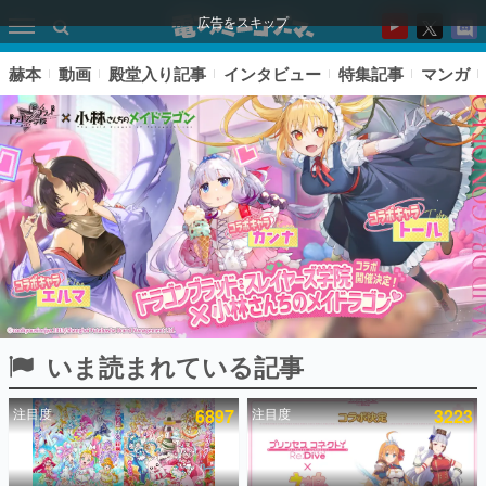
広告をスキップ
赫本
動画
殿堂入り記事
インタビュー
特集記事
マンガ
いま読まれている記事
ピックアップ
注目度
6897
注目度
3223
電ファミのいま読まれている記事ランキング
アプリセール情報