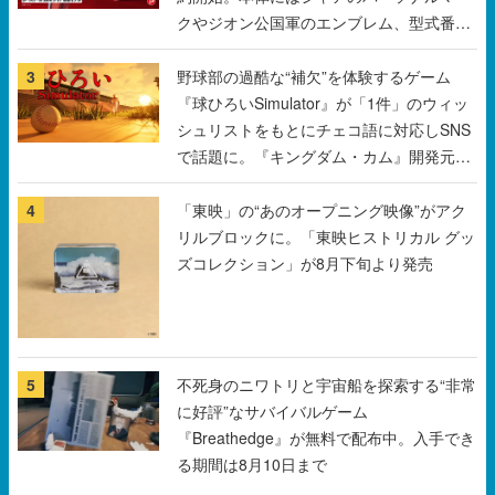
『球ひろいSimulator』が「1件」のウィッ
シュリストをもとにチェコ語に対応しSNS
で話題に。『キングダム・カム』開発元や
チェコのプロ野球選手から称賛の声
4
「東映」の“あのオープニング映像”がアク
リルブロックに。「東映ヒストリカル グッ
ズコレクション」が8月下旬より発売
5
不死身のニワトリと宇宙船を探索する“非常
に好評”なサバイバルゲーム
『Breathedge』が無料で配布中。入手でき
る期間は8月10日まで
すべて見る