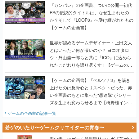
【ゲームの企画書】
世界が認めるゲームデザイナー・上田文人
とはいったい何が凄いのか？ ヨコオタロ
ウ・外山圭一郎らと共に『ICO』に込めら
れたこだわりを語り尽くす！【ゲームの企
画書】
【ゲームの企画書】『ペルソナ3』を築き
上げたのは反骨心とリスペクトだった。赤
い企画書のもとに集った“愚連隊”がシリー
ズを生まれ変わらせるまで【橋野桂インタ
ビュー】
ゲームの企画書
の記事一覧
若ゲのいたり〜ゲームクリエイターの青春〜
田中圭一のゲーム業界取材マンガ『若ゲの
いたり』第2巻が発売。『ポケモン』田尻
智さん、『ゼビウス』遠藤雅伸さんらの貴
重なエピソードを収録