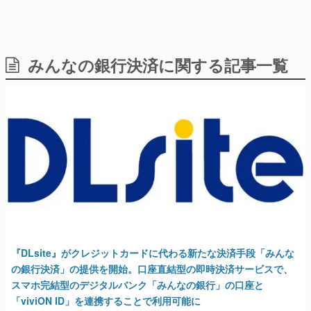
みんなの銀行決済に関する記事一覧
日本のコンテンツ産業やカルチャーに与えた影響を探る企
画です。
日本モバイルゲーム産業史
日本のモバイルゲーム史における主要なトピック・タイト
ルを網羅するほか、開発者へのインタビューや識者による
解説を掲載。約20年の歴史が一望できる決定版！
若ゲのいたり〜ゲームクリエイターの青春〜
『うつヌケ』『ペンと箸』等で知られるマンガ家・田中圭
一先生によるゲーム業界レポートマンガです。
なんでゲームは面白い？
ゲーム開発者・hamatsu氏がゲームの魅力を画面や操作の
具体的な形から解き明かしていく、硬派で骨太な評論連載
です。
『DLsite』がクレジットカードに代わる新たな決済手段「みんな
ゲームが変えた日本語
の銀行決済」の提供を開始。口座直結型の即時決済サービスで、
「経験値」「裏技」「ラスボス」… ゲームにまつわる言葉
スマホ完結型のデジタルバンク「みんなの銀行」の口座と
の起源や用法の変遷を、コンピューター文化史研究家・タ
イニーP氏が徹底調査。
「viviON ID」を連携することで利用可能に
2025年10月6日 公開
カテゴリ
特集記事
AD