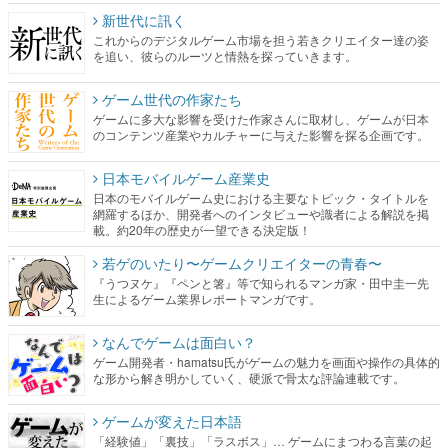
ゲーム世代の作家たち
ゲームに多大な影響を受けた作家さんに取材し、ゲームが日本
のコンテンツ産業やカルチャーに与えた影響を探る企画です。
日本モバイルゲーム産業史
日本のモバイルゲーム史における主要なトピック・タイトルを
網羅するほか、開発者へのインタビューや識者による解説を掲
載。約20年の歴史が一望できる決定版！
若ゲのいたり〜ゲームクリエイターの青春〜
『うつヌケ』『ペンと箸』等で知られるマンガ家・田中圭一先
生によるゲーム業界レポートマンガです。
なんでゲームは面白い？
ゲーム開発者・hamatsu氏がゲームの魅力を画面や操作の具体的
な形から解き明かしていく、硬派で骨太な評論連載です。
ゲームが変えた日本語
「経験値」「裏技」「ラスボス」… ゲームにまつわる言葉の起
源や用法の変遷を、コンピューター文化史研究家・タイニーP氏
が徹底調査。
カテゴリ