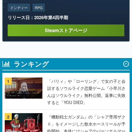
Steamストアページ
ランキング
1
「パリィ」や「ローリング」で女の子と会
話するソウルライク恋愛ゲーム『小早川さ
んはソウルライク』無料公開。返事に失敗
すると「YOU DIED」
2
『機動戦士ガンダム』の「シャア専用ザク
Ⅱ」をイメージした散水ホースリールが予
約開始。本体にはシャアのパーソナルマー
クやジオン公国軍のエンブレム、型式番号
などを配置
3
野球部の過酷な“補欠”を体験するゲーム