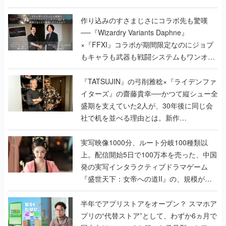
作り込みのすさまじさにコラボ先も驚嘆
──『Wizardry Variants Daphne』
×『FFXI』コラボが期間限定なのにジョブ
もキャラも武器も戦闘システムもワンオフ
で作り込まれた理由を両ディレクターに聞
く
『TATSUJIN』の弓削雅稔×『ライデンファ
イターズ』の齋藤貴幸──かつて縦シュー全
盛期を支えていた2人が、30年後に同じ会
社で机を並べる理由とは。新作
『TATSUJIN EXTREME』で初タッグを組
んだレジェンド2人に訊く開発秘話
実写映像1000分、ルート分岐100種類以
上。配信開始5日で100万本を売った、中国
発の実写インタラクティブドラマゲーム
『盛世天下：女帝への道II』の、規模が違
うこだわりをプロデューサーに聞いた
半年でアプリストアをオープン？ スマホア
プリの“代替ストア”として、わずか6ヵ月で