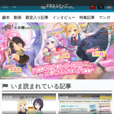
広告をスキップ
赫本
動画
殿堂入り記事
インタビュー
特集記事
マンガ
いま読まれている記事
ピックアップ
注目度
34694
注目度
32934
電ファミのいま読まれている記事ランキング
アプリセール情報