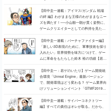
【田中圭一連載：アイマス/ガンダム 戦場
の絆 編】わがままな王様のわがままなニー
ズを満たす！──小山順一朗が貫く姿勢に、
ゲームクリエイターとしての矜持を見た
【若ゲのいたり最終回】
【田中圭一連載：バーチャファイター編】
「新しい3D表現のために、軍事技術を採り
入れたい」世界情勢を味方につけて、ゲー
ムに革命をもたらした鈴木 裕の功績【若ゲ
のいたり】
【田中圭一：若ゲのいたり】ゲーム開発統
合環境「Unreal Engine」最新バージョン
で、開発環境はどう変わる？ ゲーム業界向
けソリューションイベント「GTMF2019」
に行って、より理解を深めよう【PR】
【田中圭一連載：サイバーコネクトツー
編】すべての責任はオレが取る。だから、