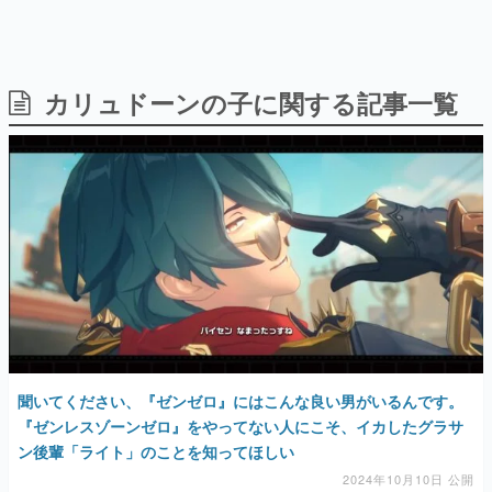
日本のコンテンツ産業やカルチャーに与えた影響を探る企
画です。
日本モバイルゲーム産業史
日本のモバイルゲーム史における主要なトピック・タイト
カリュドーンの子に関する記事一覧
ルを網羅するほか、開発者へのインタビューや識者による
解説を掲載。約20年の歴史が一望できる決定版！
若ゲのいたり〜ゲームクリエイターの青春〜
『うつヌケ』『ペンと箸』等で知られるマンガ家・田中圭
一先生によるゲーム業界レポートマンガです。
なんでゲームは面白い？
ゲーム開発者・hamatsu氏がゲームの魅力を画面や操作の
具体的な形から解き明かしていく、硬派で骨太な評論連載
です。
ゲームが変えた日本語
「経験値」「裏技」「ラスボス」… ゲームにまつわる言葉
の起源や用法の変遷を、コンピューター文化史研究家・タ
イニーP氏が徹底調査。
聞いてください、『ゼンゼロ』にはこんな良い男がいるんです。
『ゼンレスゾーンゼロ』をやってない人にこそ、イカしたグラサ
カテゴリ
ン後輩「ライト」のことを知ってほしい
2024年10月10日 公開
特集記事