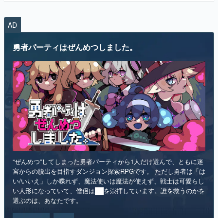
マンガ
AD
女性向け
勇者パーティはぜんめつしました。
アプリレビュー
その他
電ファミニコゲーマーとは？
運営：株式会社マレ
“ぜんめつ”してしまった勇者パーティから1人だけ選んで、ともに迷
宮からの脱出を目指すダンジョン探索RPGです。 ただし勇者は「は
い/いいえ」しか喋れず、魔法使いは魔法が使えず、戦士は可愛らし
い人形になっていて、僧侶は██を崇拝しています。誰を救うのかを
選ぶのは、あなたです。