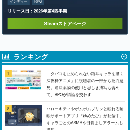
インディー
RPG
リリース日：2026年第4四半期
Steamストアページ
ランキング
1
「タバコを止められない猫耳キャラを描く
深夜枠アニメ」に視聴者の一部から批判意
見。違法薬物の使用と思しき描写も含め
て、BPOが議論を交わす
2
ハローキティやポムポムプリンと眠れる睡
眠サポートアプリ『ゆめたび』が配信中。
キャラごとのASMRや目覚ましアラームも
搭載