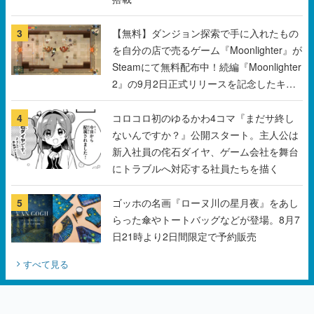
3
【無料】ダンジョン探索で手に入れたもの
を自分の店で売るゲーム『Moonlighter』が
Steamにて無料配布中！続編『Moonlighter
2』の9月2日正式リリースを記念したキャ
ンペーン
4
コロコロ初のゆるかわ4コマ『まだサ終し
ないんですか？』公開スタート。主人公は
新入社員の侘石ダイヤ、ゲーム会社を舞台
にトラブルへ対応する社員たちを描く
5
ゴッホの名画『ローヌ川の星月夜』をあし
らった傘やトートバッグなどが登場。8月7
日21時より2日間限定で予約販売
すべて見る