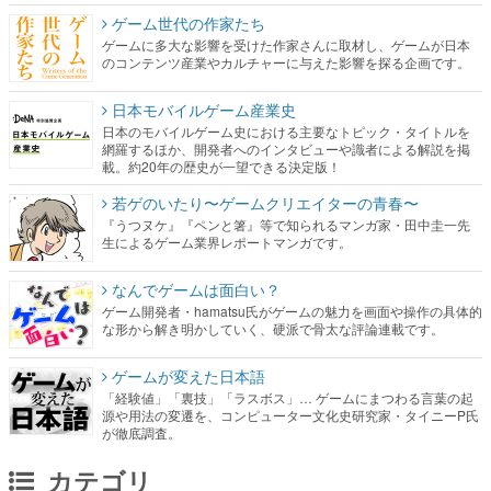
ゲーム世代の作家たち
ゲームに多大な影響を受けた作家さんに取材し、ゲームが日本
のコンテンツ産業やカルチャーに与えた影響を探る企画です。
日本モバイルゲーム産業史
日本のモバイルゲーム史における主要なトピック・タイトルを
網羅するほか、開発者へのインタビューや識者による解説を掲
載。約20年の歴史が一望できる決定版！
若ゲのいたり〜ゲームクリエイターの青春〜
『うつヌケ』『ペンと箸』等で知られるマンガ家・田中圭一先
生によるゲーム業界レポートマンガです。
なんでゲームは面白い？
ゲーム開発者・hamatsu氏がゲームの魅力を画面や操作の具体的
な形から解き明かしていく、硬派で骨太な評論連載です。
ゲームが変えた日本語
「経験値」「裏技」「ラスボス」… ゲームにまつわる言葉の起
源や用法の変遷を、コンピューター文化史研究家・タイニーP氏
が徹底調査。
カテゴリ