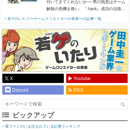
付いてきてくれないか──男の熱意はチーム
解散の危機を救い、『.hack』成功の活路を
開く。業界の快男児・松山 洋に流れる血は
若ゲのいたり〜ゲームクリエイターの青春〜
の記事一覧
『少年ジャンプ』色だった【若ゲのいた
り】
X
Youtube
Discord
RSS
ピックアップ
電ファミのいま読まれている記事ランキング