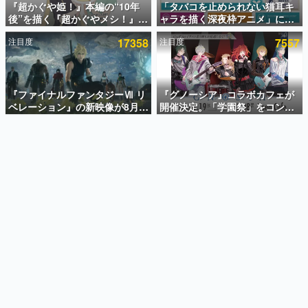
『超かぐや姫！』本編の“10年
「タバコを止められない猫耳キ
後”を描く『超かぐやメシ！』
ャラを描く深夜枠アニメ」に視
インタビュー
Web連載決定。新たなWebマン
聴者の一部から批判意見。違法
注目度
17358
注目度
7557
ガレーベル「ビビビコミック」
薬物の使用と思しき描写も含め
連載・特集一覧
にて特別話が掲載スタート、あ
て、BPOが議論を交わす
のお話には…まだ続きがある！
殿堂入り記事
SNS拡散数が数千以上！ ページビュー数万以上！ などな
『ファイナルファンタジーⅦ リ
『グノーシア』コラボカフェが
ど。多くの人々に読まれた、電ファミ渾身の“殿堂入り”記
ベレーション』の新映像が8月
開催決定。「学園祭」をコンセ
事をまとめました。
26日早朝に公開へ。『FF7』リ
プトに、模擬店やセツやSQ、ラ
メイクシリーズの完結編、
キオたちが学祭バンドを楽しむ
ゲームの企画書
「gamescom」のオープニング
様子を切り取った新グッズが展
名作ゲームクリエイターの方々に製作時のエピソードをお
聞きし、ヒットする企画（ゲーム）とは何か？を探ってい
ナイトライブにてディレクター
開
きます。
の浜口直樹氏が登壇する予定
赫本
この物語を解いてはいけない。『赫本』は、〈試験問題〉
の形をした短編ホラー小説集です。
新世代に訊く
これからのデジタルゲーム市場を担う若きクリエイター達
の姿を追い、彼らのルーツと情熱を探っていきます。
ゲーム世代の作家たち
ゲームに多大な影響を受けた作家さんに取材し、ゲームが