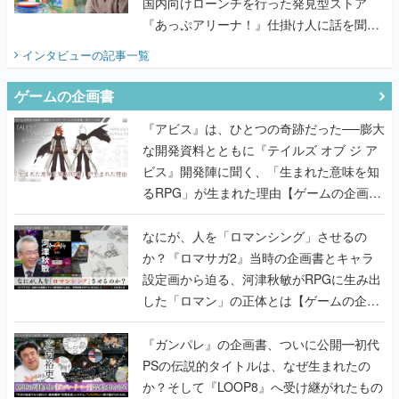
国内向けローンチを行った発見型ストア
『あっぷアリーナ！』仕掛け人に話を聞い
てみた
インタビュー
の記事一覧
ゲームの企画書
『アビス』は、ひとつの奇跡だった──膨大
な開発資料とともに『テイルズ オブ ジ ア
ビス』開発陣に聞く、「生まれた意味を知
るRPG」が生まれた理由【ゲームの企画
書】
なにが、人を「ロマンシング」させるの
か？『ロマサガ2』当時の企画書とキャラ
設定画から迫る、河津秋敏がRPGに生み出
した「ロマン」の正体とは【ゲームの企画
書】
『ガンパレ』の企画書、ついに公開━初代
PSの伝説的タイトルは、なぜ生まれたの
か？そして『LOOP8』へ受け継がれたもの