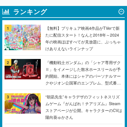
ランキング
1
【無料】プリキュア映画4作品がTVerで新
たに配信スタート！なんと2018年～2024
年の映画ほぼすべてが見放題に、ぶっちゃ
けありえないラインナップ
2
『機動戦士ガンダム』の「シャア専用ザク
Ⅱ」をイメージした散水ホースリールが予
約開始。本体にはシャアのパーソナルマー
クやジオン公国軍のエンブレム、型式番号
などを配置
3
“朝凪先生”キャラデザのフィットネスリズ
ムゲーム『がんばれ！チアリズム』Steam
ストアページが公開。キャラクターのCVは
陽向葵ゅかさん