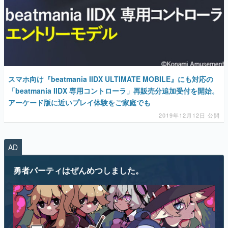
マンガ
女性向け
アプリレビュー
その他
スマホ向け『beatmania IIDX ULTIMATE MOBILE』にも対応の
「beatmania IIDX 専用コントローラ」再販売分追加受付を開始。
アーケード版に近いプレイ体験をご家庭でも
電ファミニコゲーマーとは？
2019年12月12日 公開
運営：株式会社マレ
AD
勇者パーティはぜんめつしました。