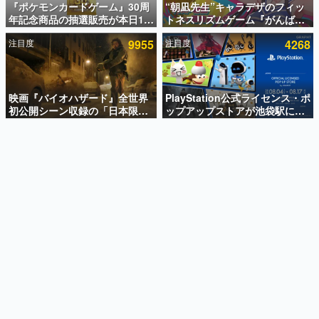
『ポケモンカードゲーム』30周
“朝凪先生”キャラデザのフィッ
年記念商品の抽選販売が本日12
トネスリズムゲーム『がんば
インタビュー
時より開始。拡張パック「30th
れ！チアリズム』Steamストア
注目度
9955
注目度
4268
CELEBRATION」のボックス
ページが公開。キャラクターの
連載・特集一覧
に、「プレミアムデッキセット
CVは陽向葵ゅかさん
エーフィ・ブラッキー」
殿堂入り記事
「FUTURISTIC BOX」の計3商
SNS拡散数が数千以上！ ページビュー数万以上！ などな
品
映画『バイオハザード』全世界
PlayStation公式ライセンス・ポ
ど。多くの人々に読まれた、電ファミ渾身の“殿堂入り”記
初公開シーン収録の「日本限
ップアップストアが池袋駅にて
事をまとめました。
定」予告映像が解禁。バイオの
期間限定で開催。夏のアパレル
日（8月10日）にあわせて、
や『ブラッドボーン』の新作ア
ゲームの企画書
「ラクーンシティ総合病院」へ
イテムが登場
名作ゲームクリエイターの方々に製作時のエピソードをお
聞きし、ヒットする企画（ゲーム）とは何か？を探ってい
行く配達人の姿が披露
きます。
赫本
この物語を解いてはいけない。『赫本』は、〈試験問題〉
の形をした短編ホラー小説集です。
新世代に訊く
これからのデジタルゲーム市場を担う若きクリエイター達
の姿を追い、彼らのルーツと情熱を探っていきます。
ゲーム世代の作家たち
ゲームに多大な影響を受けた作家さんに取材し、ゲームが