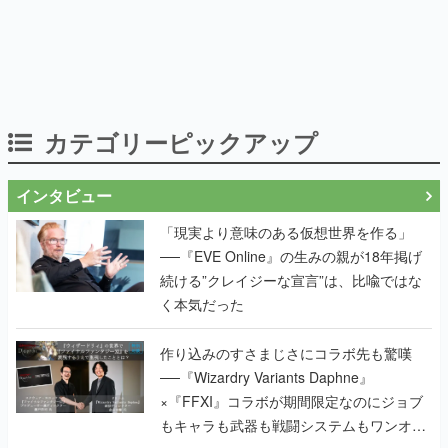
カテゴリーピックアップ
インタビュー
「現実より意味のある仮想世界を作る」
──『EVE Online』の生みの親が18年掲げ
続ける”クレイジーな宣言”は、比喩ではな
く本気だった
作り込みのすさまじさにコラボ先も驚嘆
──『Wizardry Variants Daphne』
×『FFXI』コラボが期間限定なのにジョブ
もキャラも武器も戦闘システムもワンオフ