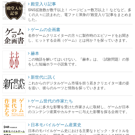
殿堂入り記事
SNS拡散数が数千以上！ ページビュー数万以上！ などなど。多
くの人々に読まれた、電ファミ渾身の“殿堂入り”記事をまとめま
した。
ゲームの企画書
名作ゲームクリエイターの方々に製作時のエピソードをお聞き
し、ヒットする企画（ゲーム）とは何か？を探っていきます。
赫本
この物語を解いてはいけない。『赫本』は、〈試験問題〉の形
をした短編ホラー小説集です。
新世代に訊く
これからのデジタルゲーム市場を担う若きクリエイター達の姿
を追い、彼らのルーツと情熱を探っていきます。
ゲーム世代の作家たち
ゲームに多大な影響を受けた作家さんに取材し、ゲームが日本
のコンテンツ産業やカルチャーに与えた影響を探る企画です。
日本モバイルゲーム産業史
日本のモバイルゲーム史における主要なトピック・タイトルを