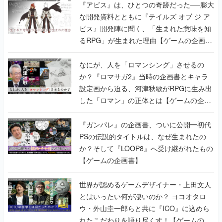
『アビス』は、ひとつの奇跡だった──膨大
な開発資料とともに『テイルズ オブ ジ ア
ビス』開発陣に聞く、「生まれた意味を知
るRPG」が生まれた理由【ゲームの企画
書】
なにが、人を「ロマンシング」させるの
か？『ロマサガ2』当時の企画書とキャラ
設定画から迫る、河津秋敏がRPGに生み出
した「ロマン」の正体とは【ゲームの企画
書】
『ガンパレ』の企画書、ついに公開━初代
PSの伝説的タイトルは、なぜ生まれたの
か？そして『LOOP8』へ受け継がれたもの
【ゲームの企画書】
世界が認めるゲームデザイナー・上田文人
とはいったい何が凄いのか？ ヨコオタロ
ウ・外山圭一郎らと共に『ICO』に込めら
れたこだわりを語り尽くす！【ゲームの企