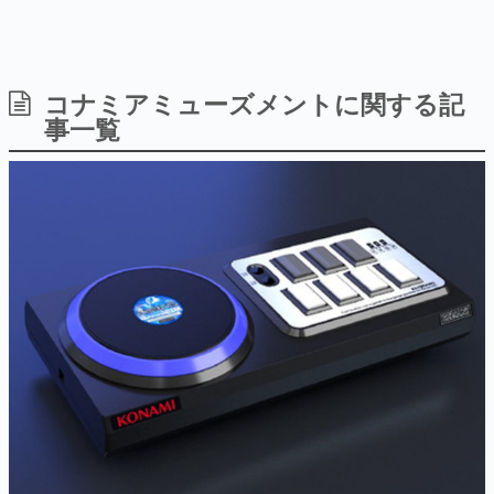
日本のコンテンツ産業やカルチャーに与えた影響を探る企
画です。
日本モバイルゲーム産業史
日本のモバイルゲーム史における主要なトピック・タイト
コナミアミューズメントに関する記
ルを網羅するほか、開発者へのインタビューや識者による
事一覧
解説を掲載。約20年の歴史が一望できる決定版！
若ゲのいたり〜ゲームクリエイターの青春〜
『うつヌケ』『ペンと箸』等で知られるマンガ家・田中圭
一先生によるゲーム業界レポートマンガです。
なんでゲームは面白い？
ゲーム開発者・hamatsu氏がゲームの魅力を画面や操作の
具体的な形から解き明かしていく、硬派で骨太な評論連載
です。
ゲームが変えた日本語
「経験値」「裏技」「ラスボス」… ゲームにまつわる言葉
の起源や用法の変遷を、コンピューター文化史研究家・タ
イニーP氏が徹底調査。
カテゴリ
特集記事