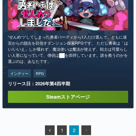
“ぜんめつ”してしまった勇者パーティから1人だけ選んで、ともに迷
宮からの脱出を目指すダンジョン探索RPGです。 ただし勇者は「は
い/いいえ」しか喋れず、魔法使いは魔法が使えず、戦士は可愛らし
い人形になっていて、僧侶は██を崇拝しています。誰を救うのかを
選ぶのは、あなたです。
インディー
RPG
リリース日：2026年第4四半期
Steamストアページ
1
2