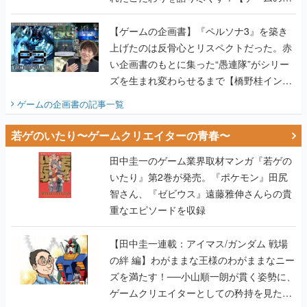
画書】
【ゲームの企画書】『ペルソナ3』を築き
上げたのは反骨心とリスペクトだった。赤
い企画書のもとに集った“愚連隊”がシリー
ズを生まれ変わらせるまで【橋野桂インタ
ビュー】
ゲームの企画書
の記事一覧
若ゲのいたり〜ゲームクリエイターの青春〜
田中圭一のゲーム業界取材マンガ『若ゲの
いたり』第2巻が発売。『ポケモン』田尻
智さん、『ゼビウス』遠藤雅伸さんらの貴
重なエピソードを収録
【田中圭一連載：アイマス/ガンダム 戦場
の絆 編】わがままな王様のわがままなニー
ズを満たす！──小山順一朗が貫く姿勢に、
ゲームクリエイターとしての矜持を見た