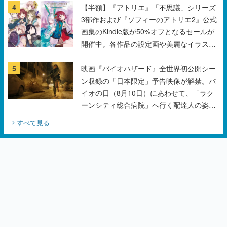
4
【半額】『アトリエ』「不思議」シリーズ
3部作および『ソフィーのアトリエ2』公式
画集のKindle版が50%オフとなるセールが
開催中。各作品の設定画や美麗なイラスト
の数々をふんだんに収録
5
映画『バイオハザード』全世界初公開シー
ン収録の「日本限定」予告映像が解禁。バ
イオの日（8月10日）にあわせて、「ラク
ーンシティ総合病院」へ行く配達人の姿が
披露
すべて見る