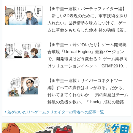
【若ゲのいたり最終回】
【田中圭一連載：バーチャファイター編】
「新しい3D表現のために、軍事技術を採り
入れたい」世界情勢を味方につけて、ゲー
ムに革命をもたらした鈴木 裕の功績【若ゲ
のいたり】
【田中圭一：若ゲのいたり】ゲーム開発統
合環境「Unreal Engine」最新バージョン
で、開発環境はどう変わる？ ゲーム業界向
けソリューションイベント「GTMF2019」
に行って、より理解を深めよう【PR】
【田中圭一連載：サイバーコネクトツー
編】すべての責任はオレが取る。だから、
付いてきてくれないか──男の熱意はチーム
解散の危機を救い、『.hack』成功の活路を
開く。業界の快男児・松山 洋に流れる血は
若ゲのいたり〜ゲームクリエイターの青春〜
の記事一覧
『少年ジャンプ』色だった【若ゲのいた
り】