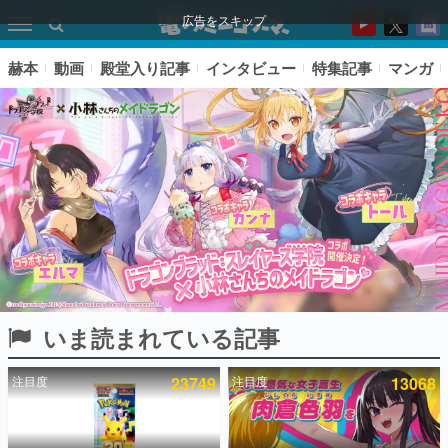
広告をスキップ
赫本
動画
殿堂入り記事
インタビュー
特集記事
マンガ
いま読まれている記事
ピックアップ
注目度
23749
注目度
13068
電ファミのいま読まれている記事ランキング
アプリセール情報