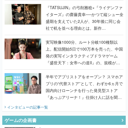
で作り込まれた理由を両ディレクターに聞
く
『TATSUJIN』の弓削雅稔×『ライデンファ
イターズ』の齋藤貴幸──かつて縦シュー全
盛期を支えていた2人が、30年後に同じ会
社で机を並べる理由とは。新作
『TATSUJIN EXTREME』で初タッグを組
んだレジェンド2人に訊く開発秘話
実写映像1000分、ルート分岐100種類以
上。配信開始5日で100万本を売った、中国
発の実写インタラクティブドラマゲーム
『盛世天下：女帝への道II』の、規模が違
うこだわりをプロデューサーに聞いた
半年でアプリストアをオープン？ スマホア
プリの“代替ストア”として、わずか6ヵ月で
国内向けローンチを行った発見型ストア
『あっぷアリーナ！』仕掛け人に話を聞い
てみた
インタビュー
の記事一覧
ゲームの企画書