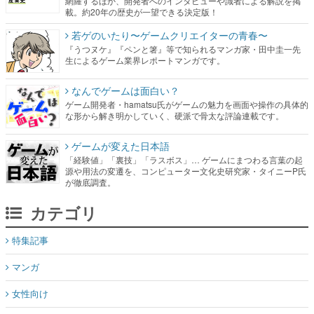
網羅するほか、開発者へのインタビューや識者による解説を掲
載。約20年の歴史が一望できる決定版！
若ゲのいたり〜ゲームクリエイターの青春〜
『うつヌケ』『ペンと箸』等で知られるマンガ家・田中圭一先
生によるゲーム業界レポートマンガです。
なんでゲームは面白い？
ゲーム開発者・hamatsu氏がゲームの魅力を画面や操作の具体的
な形から解き明かしていく、硬派で骨太な評論連載です。
ゲームが変えた日本語
「経験値」「裏技」「ラスボス」… ゲームにまつわる言葉の起
源や用法の変遷を、コンピューター文化史研究家・タイニーP氏
が徹底調査。
カテゴリ
特集記事
マンガ
女性向け