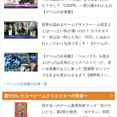
か？そして『LOOP8』へ受け継がれたもの
【ゲームの企画書】
世界が認めるゲームデザイナー・上田文人
とはいったい何が凄いのか？ ヨコオタロ
ウ・外山圭一郎らと共に『ICO』に込めら
れたこだわりを語り尽くす！【ゲームの企
画書】
【ゲームの企画書】『ペルソナ3』を築き
上げたのは反骨心とリスペクトだった。赤
い企画書のもとに集った“愚連隊”がシリー
ズを生まれ変わらせるまで【橋野桂インタ
ビュー】
ゲームの企画書
の記事一覧
若ゲのいたり〜ゲームクリエイターの青春〜
田中圭一のゲーム業界取材マンガ『若ゲの
いたり』第2巻が発売。『ポケモン』田尻