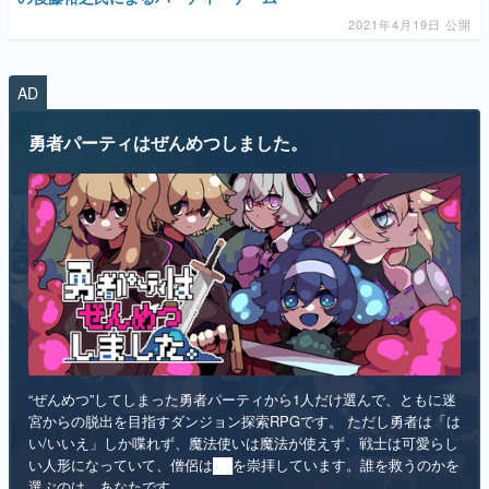
2021年4月19日 公開
AD
勇者パーティはぜんめつしました。
“ぜんめつ”してしまった勇者パーティから1人だけ選んで、ともに迷
宮からの脱出を目指すダンジョン探索RPGです。 ただし勇者は「は
い/いいえ」しか喋れず、魔法使いは魔法が使えず、戦士は可愛らし
い人形になっていて、僧侶は██を崇拝しています。誰を救うのかを
選ぶのは、あなたです。