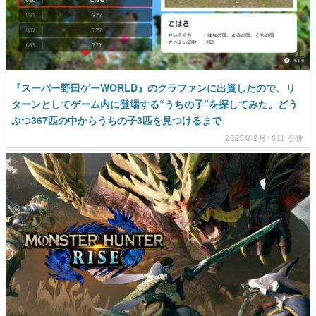
マンガ
女性向け
アプリレビュー
『スーパー野田ゲーWORLD』のクラファンに出資したので、リ
ターンとしてゲーム内に登場する“うちの子”を探してみた。どう
その他
ぶつ367匹の中からうちの子3匹を見つけるまで
2023年2月16日 公開
電ファミニコゲーマーとは？
運営：株式会社マレ