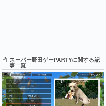
日本のコンテンツ産業やカルチャーに与えた影響を探る企
画です。
日本モバイルゲーム産業史
日本のモバイルゲーム史における主要なトピック・タイト
ルを網羅するほか、開発者へのインタビューや識者による
解説を掲載。約20年の歴史が一望できる決定版！
若ゲのいたり〜ゲームクリエイターの青春〜
『うつヌケ』『ペンと箸』等で知られるマンガ家・田中圭
一先生によるゲーム業界レポートマンガです。
なんでゲームは面白い？
ゲーム開発者・hamatsu氏がゲームの魅力を画面や操作の
スーパー野田ゲーPARTYに関する記
具体的な形から解き明かしていく、硬派で骨太な評論連載
事一覧
です。
ゲームが変えた日本語
「経験値」「裏技」「ラスボス」… ゲームにまつわる言葉
の起源や用法の変遷を、コンピューター文化史研究家・タ
イニーP氏が徹底調査。
カテゴリ
特集記事