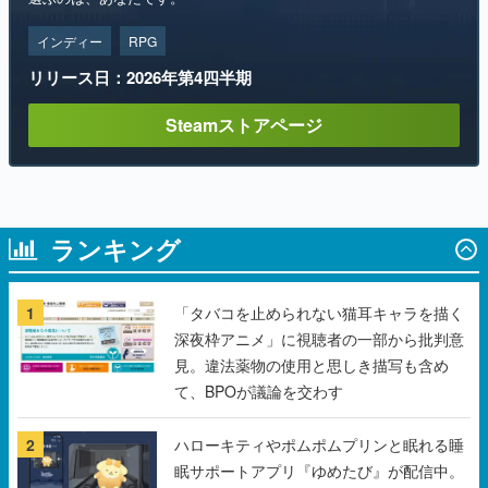
インディー
RPG
リリース日：2026年第4四半期
Steamストアページ
ランキング
1
「タバコを止められない猫耳キャラを描く
深夜枠アニメ」に視聴者の一部から批判意
見。違法薬物の使用と思しき描写も含め
て、BPOが議論を交わす
2
ハローキティやポムポムプリンと眠れる睡
眠サポートアプリ『ゆめたび』が配信中。