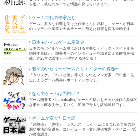
を追い、彼らのルーツと情熱を探っていきます。
ゲーム世代の作家たち
ゲームに多大な影響を受けた作家さんに取材し、ゲームが日本
のコンテンツ産業やカルチャーに与えた影響を探る企画です。
日本モバイルゲーム産業史
日本のモバイルゲーム史における主要なトピック・タイトルを
網羅するほか、開発者へのインタビューや識者による解説を掲
載。約20年の歴史が一望できる決定版！
若ゲのいたり〜ゲームクリエイターの青春〜
『うつヌケ』『ペンと箸』等で知られるマンガ家・田中圭一先
生によるゲーム業界レポートマンガです。
なんでゲームは面白い？
ゲーム開発者・hamatsu氏がゲームの魅力を画面や操作の具体的
な形から解き明かしていく、硬派で骨太な評論連載です。
ゲームが変えた日本語
「経験値」「裏技」「ラスボス」… ゲームにまつわる言葉の起
源や用法の変遷を、コンピューター文化史研究家・タイニーP氏
が徹底調査。