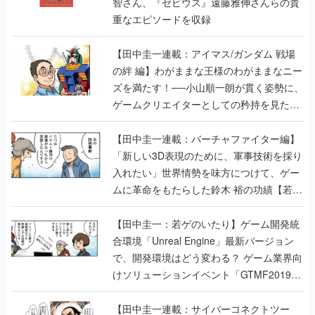
智さん、『ゼビウス』遠藤雅伸さんらの貴
重なエピソードを収録
【田中圭一連載：アイマス/ガンダム 戦場
の絆 編】わがままな王様のわがままなニー
ズを満たす！──小山順一朗が貫く姿勢に、
ゲームクリエイターとしての矜持を見た
【若ゲのいたり最終回】
【田中圭一連載：バーチャファイター編】
「新しい3D表現のために、軍事技術を採り
入れたい」世界情勢を味方につけて、ゲー
ムに革命をもたらした鈴木 裕の功績【若ゲ
のいたり】
【田中圭一：若ゲのいたり】ゲーム開発統
合環境「Unreal Engine」最新バージョン
で、開発環境はどう変わる？ ゲーム業界向
けソリューションイベント「GTMF2019」
に行って、より理解を深めよう【PR】
【田中圭一連載：サイバーコネクトツー