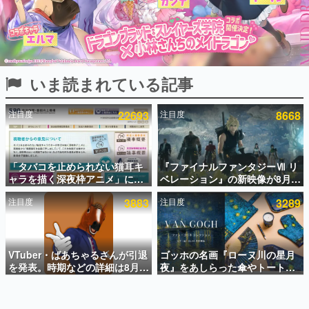
インタビュー
連載・特集一覧
殿堂入り記事
いま読まれている記事
SNS拡散数が数千以上！ ページビュー数万以上！ などな
ど。多くの人々に読まれた、電ファミ渾身の“殿堂入り”記
事をまとめました。
注目度
22693
注目度
8668
ゲームの企画書
名作ゲームクリエイターの方々に製作時のエピソードをお
聞きし、ヒットする企画（ゲーム）とは何か？を探ってい
「タバコを止められない猫耳キ
『ファイナルファンタジーⅦ リ
きます。
ャラを描く深夜枠アニメ」に視
ベレーション』の新映像が8月
赫本
聴者の一部から批判意見。違法
26日早朝に公開へ。『FF7』リ
この物語を解いてはいけない。『赫本』は、〈試験問題〉
注目度
3883
注目度
3289
薬物の使用と思しき描写も含め
メイクシリーズの完結編、
の形をした短編ホラー小説集です。
て、BPOが議論を交わす
「gamescom」のオープニング
ナイトライブにてディレクター
の浜口直樹氏が登壇する予定
新世代に訊く
VTuber・ばあちゃるさんが引退
ゴッホの名画『ローヌ川の星月
これからのデジタルゲーム市場を担う若きクリエイター達
の姿を追い、彼らのルーツと情熱を探っていきます。
を発表。時期などの詳細は8月9
夜』をあしらった傘やトートバ
日15時からの配信で説明
ッグなどが登場。8月7日21時よ
り2日間限定で予約販売
ゲーム世代の作家たち
ゲームに多大な影響を受けた作家さんに取材し、ゲームが