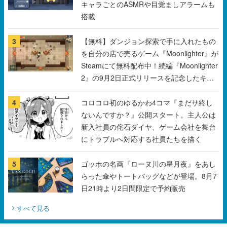
キャラごとのASMRや目覚ましアラームも
搭載
3
【無料】ダンジョン探索で手に入れたもの
を自分の店で売るゲーム『Moonlighter』が
Steamにて無料配布中！続編『Moonlighter
2』の9月2日正式リリースを記念したキャ
ンペーン
4
コロコロ初のゆるかわ4コマ『まだサ終し
ないんですか？』公開スタート。主人公は
新入社員の侘石ダイヤ、ゲーム会社を舞台
にトラブルへ対応する社員たちを描く
5
ゴッホの名画『ローヌ川の星月夜』をあし
らった傘やトートバッグなどが登場。8月7
日21時より2日間限定で予約販売
すべて見る