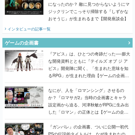
になったのか？ 敵に見つからないようにマ
ジックリンでこっそり掃除する『しずかな
おそうじ』が生まれるまで【開発座談会】
インタビュー
の記事一覧
ゲームの企画書
『アビス』は、ひとつの奇跡だった──膨大
な開発資料とともに『テイルズ オブ ジ ア
ビス』開発陣に聞く、「生まれた意味を知
るRPG」が生まれた理由【ゲームの企画
書】
なにが、人を「ロマンシング」させるの
か？『ロマサガ2』当時の企画書とキャラ
設定画から迫る、河津秋敏がRPGに生み出
した「ロマン」の正体とは【ゲームの企画
書】
『ガンパレ』の企画書、ついに公開━初代
PSの伝説的タイトルは、なぜ生まれたの