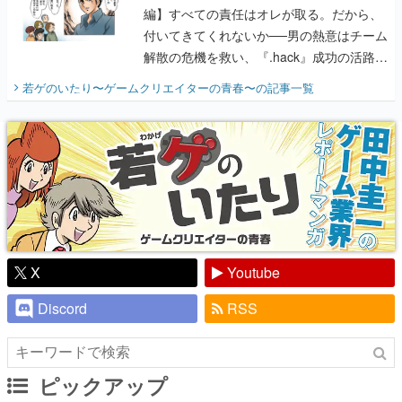
編】すべての責任はオレが取る。だから、
付いてきてくれないか──男の熱意はチーム
解散の危機を救い、『.hack』成功の活路を
開く。業界の快男児・松山 洋に流れる血は
若ゲのいたり〜ゲームクリエイターの青春〜
の記事一覧
『少年ジャンプ』色だった【若ゲのいた
り】
X
Youtube
Discord
RSS
ピックアップ