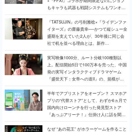
×『FFXI』コラボが期間限定なのにジョブ
もキャラも武器も戦闘システムもワンオフ
で作り込まれた理由を両ディレクターに聞
く
『TATSUJIN』の弓削雅稔×『ライデンファ
イターズ』の齋藤貴幸──かつて縦シュー全
盛期を支えていた2人が、30年後に同じ会
社で机を並べる理由とは。新作
『TATSUJIN EXTREME』で初タッグを組
んだレジェンド2人に訊く開発秘話
実写映像1000分、ルート分岐100種類以
上。配信開始5日で100万本を売った、中国
発の実写インタラクティブドラマゲーム
『盛世天下：女帝への道II』の、規模が違
うこだわりをプロデューサーに聞いた
半年でアプリストアをオープン？ スマホア
プリの“代替ストア”として、わずか6ヵ月で
国内向けローンチを行った発見型ストア
『あっぷアリーナ！』仕掛け人に話を聞い
てみた
なぜ “あの花王” がホラーゲームを作ること