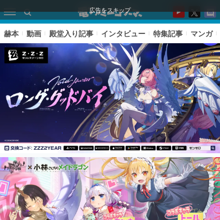
広告をスキップ
赫本
動画
殿堂入り記事
インタビュー
特集記事
マンガ
ピックアップ
電ファミのいま読まれている記事ランキング
アプリセール情報