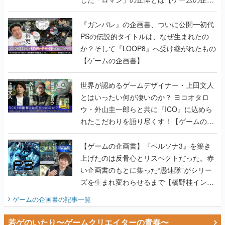
書】
『ガンパレ』の企画書、ついに公開━初代
PSの伝説的タイトルは、なぜ生まれたの
か？そして『LOOP8』へ受け継がれたもの
【ゲームの企画書】
世界が認めるゲームデザイナー・上田文人
とはいったい何が凄いのか？ ヨコオタロ
ウ・外山圭一郎らと共に『ICO』に込めら
れたこだわりを語り尽くす！【ゲームの企
画書】
【ゲームの企画書】『ペルソナ3』を築き
上げたのは反骨心とリスペクトだった。赤
い企画書のもとに集った“愚連隊”がシリー
ズを生まれ変わらせるまで【橋野桂インタ
ビュー】
ゲームの企画書
の記事一覧
若ゲのいたり〜ゲームクリエイターの青春〜