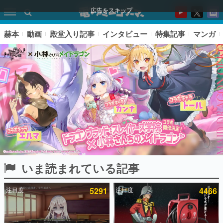
広告をスキップ
赫本
動画
殿堂入り記事
インタビュー
特集記事
マンガ
いま読まれている記事
ピックアップ
注目度
5291
注目度
4466
電ファミのいま読まれている記事ランキング
アプリセール情報