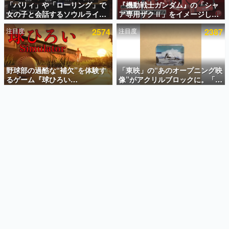
「パリィ」や「ローリング」で
『機動戦士ガンダム』の「シャ
女の子と会話するソウルライク
ア専用ザクⅡ」をイメージした
インタビュー
恋愛ゲーム『小早川さんはソウ
散水ホースリールが予約開始。
注目度
2574
注目度
2387
ルライク』無料公開。返事に失
本体にはシャアのパーソナルマ
連載・特集一覧
敗すると「YOU DIED」
ークやジオン公国軍のエンブレ
ム、型式番号などを配置
殿堂入り記事
SNS拡散数が数千以上！ ページビュー数万以上！ などな
野球部の過酷な“補欠”を体験す
「東映」の“あのオープニング映
ど。多くの人々に読まれた、電ファミ渾身の“殿堂入り”記
るゲーム『球ひろい
像”がアクリルブロックに。「東
事をまとめました。
Simulator』が「1件」のウィッ
映ヒストリカル グッズコレクシ
シュリストをもとにチェコ語に
ョン」が8月下旬より発売
ゲームの企画書
対応しSNSで話題に。『キング
名作ゲームクリエイターの方々に製作時のエピソードをお
聞きし、ヒットする企画（ゲーム）とは何か？を探ってい
ダム・カム』開発元やチェコの
きます。
プロ野球選手から称賛の声
赫本
この物語を解いてはいけない。『赫本』は、〈試験問題〉
の形をした短編ホラー小説集です。
新世代に訊く
これからのデジタルゲーム市場を担う若きクリエイター達
の姿を追い、彼らのルーツと情熱を探っていきます。
ゲーム世代の作家たち
ゲームに多大な影響を受けた作家さんに取材し、ゲームが