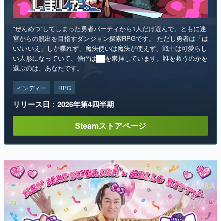
“ぜんめつ”してしまった勇者パーティから1人だけ選んで、ともに迷
宮からの脱出を目指すダンジョン探索RPGです。 ただし勇者は「は
い/いいえ」しか喋れず、魔法使いは魔法が使えず、戦士は可愛らし
い人形になっていて、僧侶は██を崇拝しています。誰を救うのかを
選ぶのは、あなたです。
インディー
RPG
リリース日：2026年第4四半期
Steamストアページ