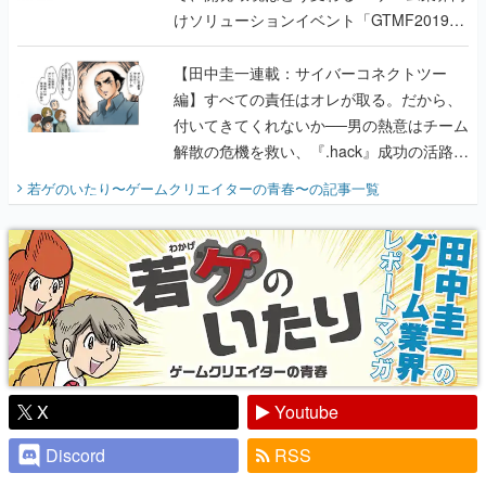
けソリューションイベント「GTMF2019」
に行って、より理解を深めよう【PR】
【田中圭一連載：サイバーコネクトツー
編】すべての責任はオレが取る。だから、
付いてきてくれないか──男の熱意はチーム
解散の危機を救い、『.hack』成功の活路を
開く。業界の快男児・松山 洋に流れる血は
若ゲのいたり〜ゲームクリエイターの青春〜
の記事一覧
『少年ジャンプ』色だった【若ゲのいた
り】
X
Youtube
Discord
RSS