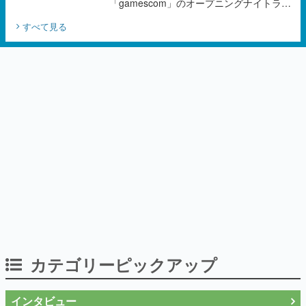
「gamescom」のオープニングナイトライ
ブにてディレクターの浜口直樹氏が登壇す
すべて見る
る予定
カテゴリーピックアップ
インタビュー