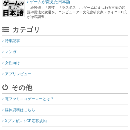
ゲームが変えた日本語
「経験値」「裏技」「ラスボス」… ゲームにまつわる言葉の起
源や用法の変遷を、コンピューター文化史研究家・タイニーP氏
が徹底調査。
カテゴリ
特集記事
マンガ
女性向け
アプリレビュー
その他
電ファミニコゲーマーとは？
媒体資料はこちら
XプレゼントCP応募規約