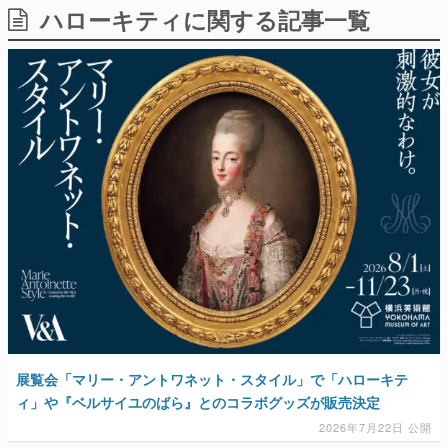
ハローキティに関する記事一覧
日本のコンテンツ産業やカルチャーに与えた影響を探る企
画です。
日本モバイルゲーム産業史
日本のモバイルゲーム史における主要なトピック・タイト
ルを網羅するほか、開発者へのインタビューや識者による
解説を掲載。約20年の歴史が一望できる決定版！
若ゲのいたり〜ゲームクリエイターの青春〜
『うつヌケ』『ペンと箸』等で知られるマンガ家・田中圭
一先生によるゲーム業界レポートマンガです。
なんでゲームは面白い？
ゲーム開発者・hamatsu氏がゲームの魅力を画面や操作の
具体的な形から解き明かしていく、硬派で骨太な評論連載
です。
ゲームが変えた日本語
「経験値」「裏技」「ラスボス」… ゲームにまつわる言葉
の起源や用法の変遷を、コンピューター文化史研究家・タ
イニーP氏が徹底調査。
展覧会「マリー・アントワネット・スタイル」で「ハローキテ
カテゴリ
ィ」や『ベルサイユのばら』とのコラボグッズが販売決定
2026年7月22日 公開
特集記事