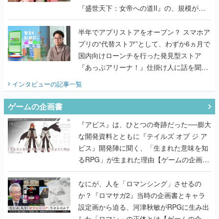
『盛世天下：女帝への道II』の、規模が違
うこだわりをプロデューサーに聞いた
半年でアプリストアをオープン？ スマホア
プリの“代替ストア”として、わずか6ヵ月で
国内向けローンチを行った発見型ストア
『あっぷアリーナ！』仕掛け人に話を聞い
てみた
インタビュー
の記事一覧
ゲームの企画書
『アビス』は、ひとつの奇跡だった──膨大
な開発資料とともに『テイルズ オブ ジ ア
ビス』開発陣に聞く、「生まれた意味を知
るRPG」が生まれた理由【ゲームの企画
書】
なにが、人を「ロマンシング」させるの
か？『ロマサガ2』当時の企画書とキャラ
設定画から迫る、河津秋敏がRPGに生み出
した「ロマン」の正体とは【ゲームの企画