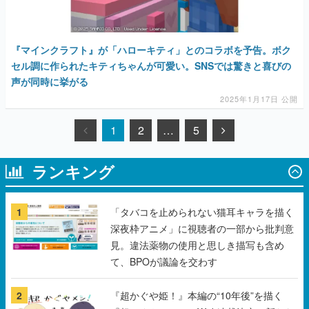
『マインクラフト』が「ハローキティ」とのコラボを予告。ボク
セル調に作られたキティちゃんが可愛い。SNSでは驚きと喜びの
声が同時に挙がる
2025年1月17日 公開
1
2
…
5
ランキング
1
「タバコを止められない猫耳キャラを描く
深夜枠アニメ」に視聴者の一部から批判意
見。違法薬物の使用と思しき描写も含め
て、BPOが議論を交わす
2
『超かぐや姫！』本編の“10年後”を描く