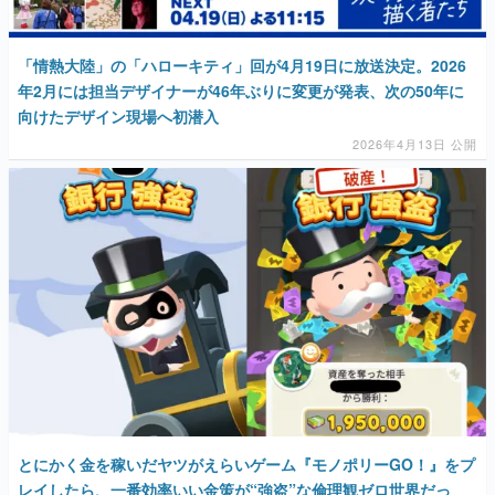
「情熱大陸」の「ハローキティ」回が4月19日に放送決定。2026
年2月には担当デザイナーが46年ぶりに変更が発表、次の50年に
向けたデザイン現場へ初潜入
2026年4月13日 公開
とにかく金を稼いだヤツがえらいゲーム『モノポリーGO！』をプ
レイしたら、一番効率いい金策が“強盗”な倫理観ゼロ世界だっ