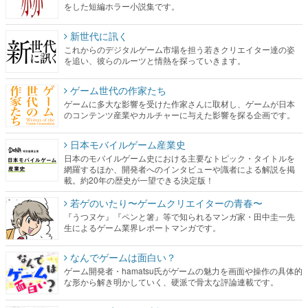
をした短編ホラー小説集です。
新世代に訊く
これからのデジタルゲーム市場を担う若きクリエイター達の姿
を追い、彼らのルーツと情熱を探っていきます。
ゲーム世代の作家たち
ゲームに多大な影響を受けた作家さんに取材し、ゲームが日本
のコンテンツ産業やカルチャーに与えた影響を探る企画です。
日本モバイルゲーム産業史
日本のモバイルゲーム史における主要なトピック・タイトルを
網羅するほか、開発者へのインタビューや識者による解説を掲
載。約20年の歴史が一望できる決定版！
若ゲのいたり〜ゲームクリエイターの青春〜
『うつヌケ』『ペンと箸』等で知られるマンガ家・田中圭一先
生によるゲーム業界レポートマンガです。
なんでゲームは面白い？
ゲーム開発者・hamatsu氏がゲームの魅力を画面や操作の具体的
な形から解き明かしていく、硬派で骨太な評論連載です。