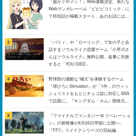
『超かぐやメシ！』Web連載決定。新たな
Webマンガレーベル「ビビビコミック」に
て特別話が掲載スタート、あのお話には…
まだ続きがある！
3
「パリィ」や「ローリング」で女の子と会
話するソウルライク恋愛ゲーム『小早川さ
んはソウルライク』無料公開。返事に失敗
すると「YOU DIED」
4
野球部の過酷な“補欠”を体験するゲーム
『球ひろいSimulator』が「1件」のウィッ
シュリストをもとにチェコ語に対応しSNS
で話題に。『キングダム・カム』開発元や
チェコのプロ野球選手から称賛の声
5
『ファイナルファンタジーⅦ リベレーショ
ン』の新映像が8月26日早朝に公開へ。
『FF7』リメイクシリーズの完結編、