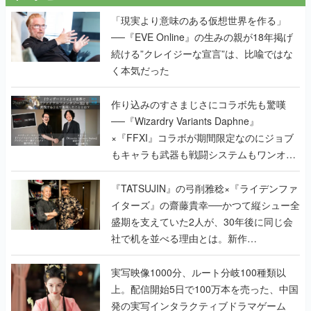
「現実より意味のある仮想世界を作る」
──『EVE Online』の生みの親が18年掲げ
続ける”クレイジーな宣言”は、比喩ではな
く本気だった
作り込みのすさまじさにコラボ先も驚嘆
──『Wizardry Variants Daphne』
×『FFXI』コラボが期間限定なのにジョブ
もキャラも武器も戦闘システムもワンオフ
で作り込まれた理由を両ディレクターに聞
く
『TATSUJIN』の弓削雅稔×『ライデンファ
イターズ』の齋藤貴幸──かつて縦シュー全
盛期を支えていた2人が、30年後に同じ会
社で机を並べる理由とは。新作
『TATSUJIN EXTREME』で初タッグを組
んだレジェンド2人に訊く開発秘話
実写映像1000分、ルート分岐100種類以
上。配信開始5日で100万本を売った、中国
発の実写インタラクティブドラマゲーム