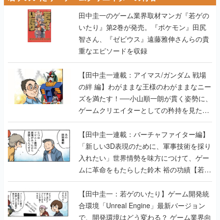
田中圭一のゲーム業界取材マンガ『若ゲの
いたり』第2巻が発売。『ポケモン』田尻
智さん、『ゼビウス』遠藤雅伸さんらの貴
重なエピソードを収録
【田中圭一連載：アイマス/ガンダム 戦場
の絆 編】わがままな王様のわがままなニー
ズを満たす！──小山順一朗が貫く姿勢に、
ゲームクリエイターとしての矜持を見た
【若ゲのいたり最終回】
【田中圭一連載：バーチャファイター編】
「新しい3D表現のために、軍事技術を採り
入れたい」世界情勢を味方につけて、ゲー
ムに革命をもたらした鈴木 裕の功績【若ゲ
のいたり】
【田中圭一：若ゲのいたり】ゲーム開発統
合環境「Unreal Engine」最新バージョン
で、開発環境はどう変わる？ ゲーム業界向