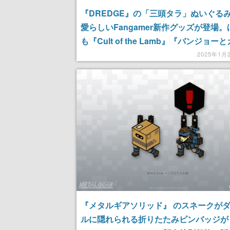
『DREDGE』の「三頭タラ」ぬいぐる
愛らしいFangamer新作グッズが登場
も『Cult of the Lamb』『バンジョー
イの大冒険』『Pizza Tower』の新グッ
2025年1月
『メタルギアソリッド』 のスネークが
ルに隠れられる折りたたみピンバッジが