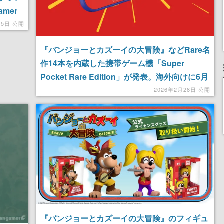
mer
月5日 公開
『バンジョーとカズーイの大冒険』などRare名
作14本を内蔵した携帯ゲーム機「Super
Pocket Rare Edition」が発表。海外向けに6月
発売予定
2026年2月28日 公開
『バンジョーとカズーイの大冒険』のフィギュ