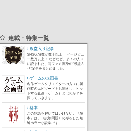
連載・特集一覧
殿堂入り記事
SNS拡散数が数千以上！ ページビュ
ー数万以上！ などなど。多くの人々
に読まれた、電ファミ渾身の“殿堂入
り”記事をまとめました。
ゲームの企画書
名作ゲームクリエイターの方々に製
作時のエピソードをお聞きし、ヒッ
トする企画（ゲーム）とは何か？を
探っていきます。
赫本
この物語を解いてはいけない。『赫
本』は、〈試験問題〉の形をした短
編ホラー小説集です。