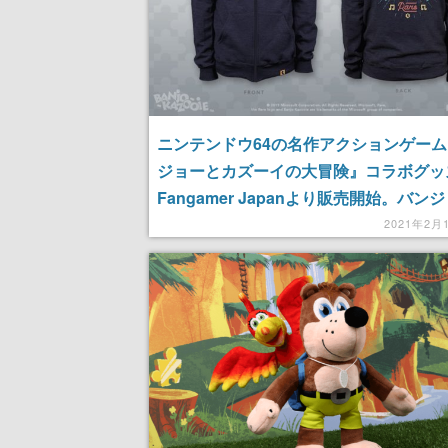
ニンテンドウ64の名作アクションゲー
ジョーとカズーイの大冒険』コラボグッ
Fangamer Japanより販売開始。バン
カズーイのイニシャルが刻印されたBK
2021年2月
ーなど7点が新たにラインナップ