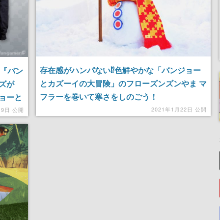
存在感がハンパない⁉色鮮やかな︎「バンジョー
ム『バン
とカズーイの大冒険」のフローズンズンやま マ
ズが
フラーを巻いて寒さをしのごう！
ジョーと
パーカ
2021年1月22日 公開
19日 公開