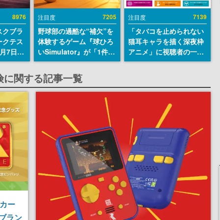
8976
7205
7139
注目度
注目度
スクブラ
野球部の過酷な“補欠”を
「タバコを止められない
ークテス
体験するゲーム『球ひろ
猫耳キャラを描く深夜枠
月7日22
いSimulator』が「1件」
アニメ」に視聴者の一部
サイトの
のウィッシュリストをも
から批判意見。違法薬物
確認可
とにチェコ語に対応し
の使用と思しき描写も含
険に関する記事一覧
8月21
SNSで話題に。『キング
めて、BPOが議論を交わ
ダム・カム』開発元やチ
す
ェコのプロ野球選手から
称賛の声
ーカー
ブラン