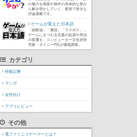
の魅力を画面や操作の具体的な形か
ら解き明かしていく、硬派で骨太な
評論連載です。
ゲームが変えた日本語
「経験値」「裏技」「ラスボス」…
ゲームにまつわる言葉の起源や用法
の変遷を、コンピューター文化史研
究家・タイニーP氏が徹底調査。
カテゴリ
特集記事
マンガ
女性向け
アプリレビュー
その他
電ファミニコゲーマーとは？