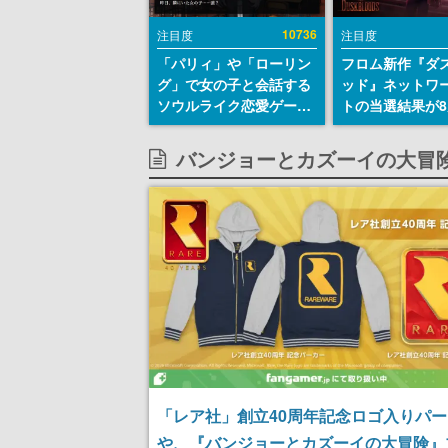
10736
注目度
注目度
「パリィ」や「ローリン
フロム新作『ダ
グ」で女の子と会話する
ッド』ネットワ
ソウルライク恋愛ゲーム
トの当選結果が8
『小早川さんはソウルラ
時に発表。応募
イク』無料公開。返事に
マイページから
バンジョーとカズーイの大冒
失敗すると「YOU
能、テスト実施は
DIED」
日～24日
「レア社」創立40周年記念ロゴ入りパ
や、『バンジョーとカズーイの大冒険』