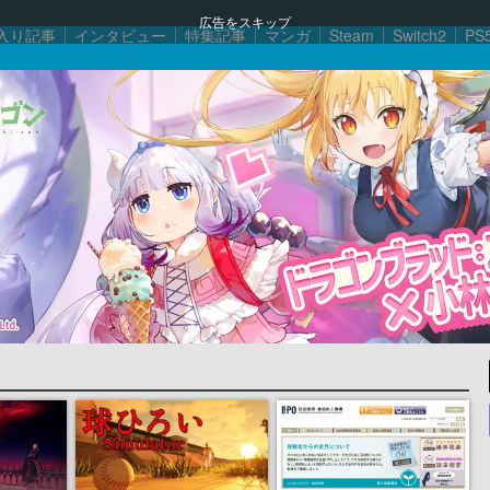
広告をスキップ
入り記事
インタビュー
特集記事
マンガ
Steam
Switch2
PS