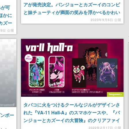
アが発売決定。バンジョーとカズーイのコンビ
みが可
と妹チューティが満面の笑みを浮かべるかわい
。ほかに
い出来栄えで、11月より販売が開始される予定
2023年9月6日 公開
とカズー
ズも
29日 公開
タバコに火をつけるクールなジルがデザインさ
れた『VA-11 Hall-A』のスマホケースや、『バ
ダンボー
ンジョーとカズーイの大冒険』のクリアファイ
ルなどが発売
2022年2月17日 公開