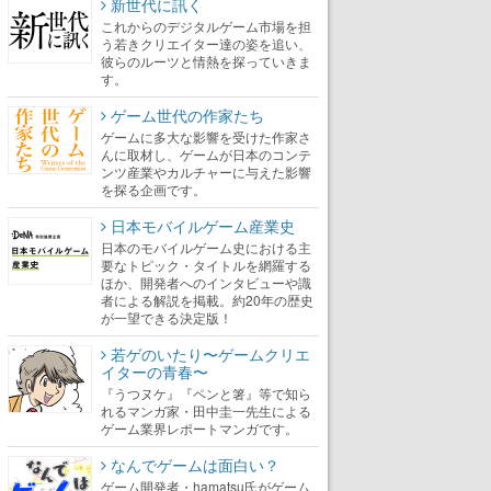
新世代に訊く
これからのデジタルゲーム市場を担
う若きクリエイター達の姿を追い、
彼らのルーツと情熱を探っていきま
す。
ゲーム世代の作家たち
ゲームに多大な影響を受けた作家さ
んに取材し、ゲームが日本のコンテ
ンツ産業やカルチャーに与えた影響
を探る企画です。
日本モバイルゲーム産業史
日本のモバイルゲーム史における主
要なトピック・タイトルを網羅する
ほか、開発者へのインタビューや識
者による解説を掲載。約20年の歴史
が一望できる決定版！
若ゲのいたり〜ゲームクリエ
イターの青春〜
『うつヌケ』『ペンと箸』等で知ら
れるマンガ家・田中圭一先生による
ゲーム業界レポートマンガです。
なんでゲームは面白い？
ゲーム開発者・hamatsu氏がゲーム