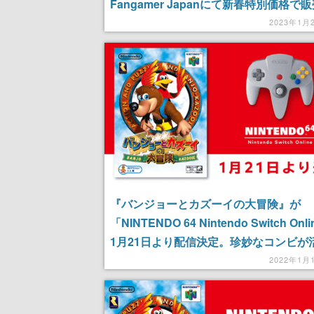
Fangamer Japanにて新春特別価格で
『ダークソウル』『バンジョーとカズー
2023年1月
冒険』などのグッズもセール対象に
『バンジョーとカズーイの大冒険』が
「NINTENDO 64 Nintendo Switch On
1月21日より配信決定。珍妙なコンビが
る名作アクション
2022年1月