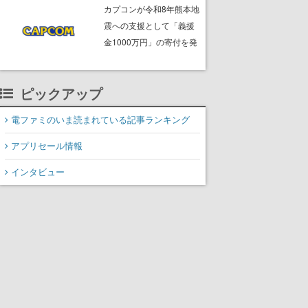
ームフリーク・大森滋氏
カプコンが令和8年熊本地
が開発秘話を語る動画が
震への支援として「義援
ゲームフリーク公式
金1000万円」の寄付を発
YouTubeで公開中
表
ピックアップ
電ファミのいま読まれている記事ランキング
アプリセール情報
インタビュー