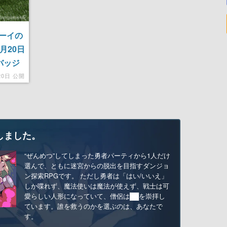
ズーイの
月20日
バッジ
20日 公開
しました。
“ぜんめつ”してしまった勇者パーティから1人だけ
選んで、ともに迷宮からの脱出を目指すダンジョ
ン探索RPGです。 ただし勇者は「はい/いいえ」
しか喋れず、魔法使いは魔法が使えず、戦士は可
愛らしい人形になっていて、僧侶は██を崇拝し
ています。誰を救うのかを選ぶのは、あなたで
す。