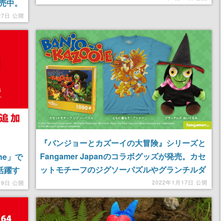
販売中。
イの大
27日 公開
『バンジョーとカズーイの大冒険』シリーズと
Fangamer Japanのコラボグッズが発売。カセ
line」で
ットモチーフのジグソーパズルやグランチルダ
活躍す
のぬいぐるみなど3点
2022年1月17日 公開
19日 公開