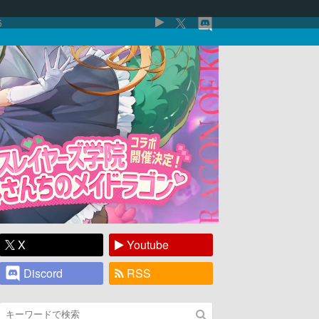
5
X
Youtube
Discord
RSS