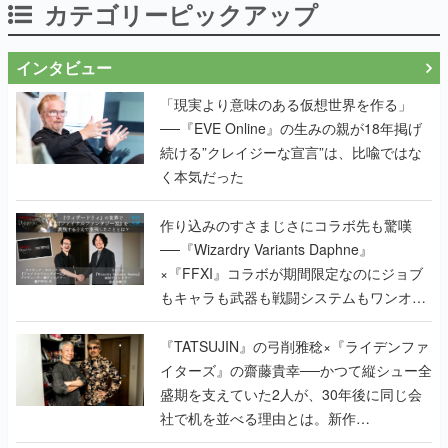
カテゴリーピックアップ
インタビュー
「現実より意味のある仮想世界を作る」
──『EVE Online』の生みの親が18年掲げ
続ける”クレイジーな宣言”は、比喩ではな
く本気だった
作り込みのすさまじさにコラボ先も驚嘆
──『Wizardry Variants Daphne』
×『FFXI』コラボが期間限定なのにジョブ
もキャラも武器も戦闘システムもワンオフ
で作り込まれた理由を両ディレクターに聞
く
『TATSUJIN』の弓削雅稔×『ライデンファ
イターズ』の齋藤貴幸──かつて縦シュー全
盛期を支えていた2人が、30年後に同じ会
社で机を並べる理由とは。新作
『TATSUJIN EXTREME』で初タッグを組