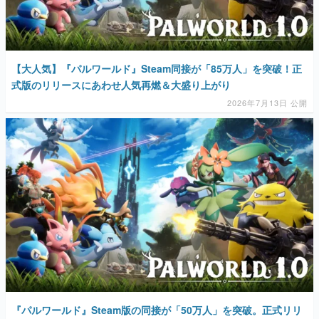
【大人気】『パルワールド』Steam同接が「85万人」を突破！正
式版のリリースにあわせ人気再燃＆大盛り上がり
2026年7月13日 公開
『パルワールド』Steam版の同接が「50万人」を突破。正式リリ