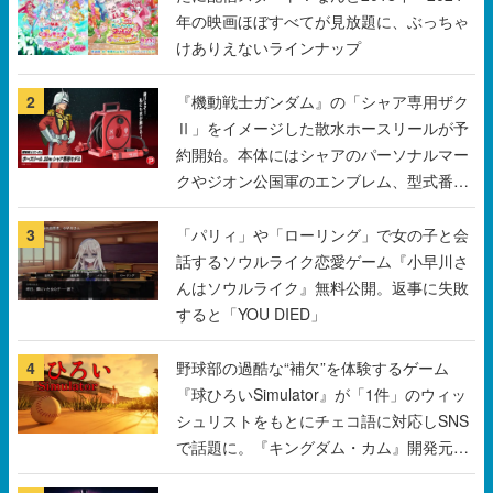
年の映画ほぼすべてが見放題に、ぶっちゃ
けありえないラインナップ
2
『機動戦士ガンダム』の「シャア専用ザク
Ⅱ」をイメージした散水ホースリールが予
約開始。本体にはシャアのパーソナルマー
クやジオン公国軍のエンブレム、型式番号
などを配置
3
「パリィ」や「ローリング」で女の子と会
話するソウルライク恋愛ゲーム『小早川さ
んはソウルライク』無料公開。返事に失敗
すると「YOU DIED」
4
野球部の過酷な“補欠”を体験するゲーム
『球ひろいSimulator』が「1件」のウィッ
シュリストをもとにチェコ語に対応しSNS
で話題に。『キングダム・カム』開発元や
チェコのプロ野球選手から称賛の声