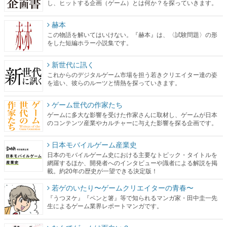
し、ヒットする企画（ゲーム）とは何か？を探っていきます。
赫本
この物語を解いてはいけない。『赫本』は、〈試験問題〉の形
をした短編ホラー小説集です。
新世代に訊く
これからのデジタルゲーム市場を担う若きクリエイター達の姿
を追い、彼らのルーツと情熱を探っていきます。
ゲーム世代の作家たち
ゲームに多大な影響を受けた作家さんに取材し、ゲームが日本
のコンテンツ産業やカルチャーに与えた影響を探る企画です。
日本モバイルゲーム産業史
日本のモバイルゲーム史における主要なトピック・タイトルを
網羅するほか、開発者へのインタビューや識者による解説を掲
載。約20年の歴史が一望できる決定版！
若ゲのいたり〜ゲームクリエイターの青春〜
『うつヌケ』『ペンと箸』等で知られるマンガ家・田中圭一先
生によるゲーム業界レポートマンガです。