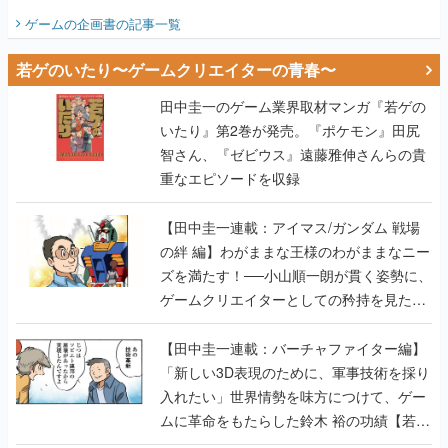
ビュー】
ゲームの企画書
の記事一覧
若ゲのいたり〜ゲームクリエイターの青春〜
田中圭一のゲーム業界取材マンガ『若ゲの
いたり』第2巻が発売。『ポケモン』田尻
智さん、『ゼビウス』遠藤雅伸さんらの貴
重なエピソードを収録
【田中圭一連載：アイマス/ガンダム 戦場
の絆 編】わがままな王様のわがままなニー
ズを満たす！──小山順一朗が貫く姿勢に、
ゲームクリエイターとしての矜持を見た
【若ゲのいたり最終回】
【田中圭一連載：バーチャファイター編】
「新しい3D表現のために、軍事技術を採り
入れたい」世界情勢を味方につけて、ゲー
ムに革命をもたらした鈴木 裕の功績【若ゲ
のいたり】