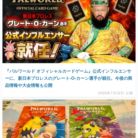
マンガ
女性向け
アプリレビュー
その他
電ファミニコゲーマーとは？
『パルワールド オフィシャルカードゲーム』公式インフルエンサ
運営：株式会社マレ
ーに、新日本プロレスのグレート-O-カーン選手が就任。今後の商
品情報や大会情報も公開
2026年7月22日 公開