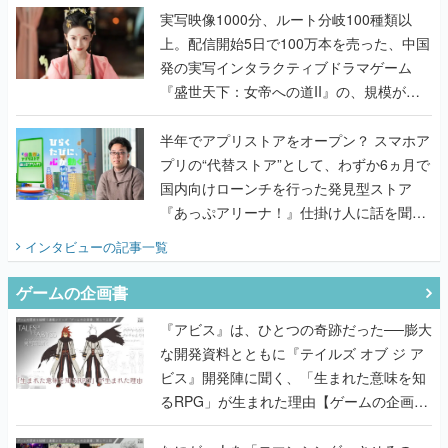
んだレジェンド2人に訊く開発秘話
実写映像1000分、ルート分岐100種類以
上。配信開始5日で100万本を売った、中国
発の実写インタラクティブドラマゲーム
『盛世天下：女帝への道II』の、規模が違
うこだわりをプロデューサーに聞いた
半年でアプリストアをオープン？ スマホア
プリの“代替ストア”として、わずか6ヵ月で
国内向けローンチを行った発見型ストア
『あっぷアリーナ！』仕掛け人に話を聞い
てみた
インタビュー
の記事一覧
ゲームの企画書
『アビス』は、ひとつの奇跡だった──膨大
な開発資料とともに『テイルズ オブ ジ ア
ビス』開発陣に聞く、「生まれた意味を知
るRPG」が生まれた理由【ゲームの企画
書】