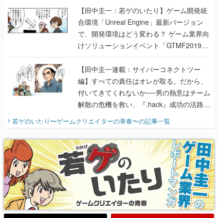
【田中圭一：若ゲのいたり】ゲーム開発統
合環境「Unreal Engine」最新バージョン
で、開発環境はどう変わる？ ゲーム業界向
けソリューションイベント「GTMF2019」
に行って、より理解を深めよう【PR】
【田中圭一連載：サイバーコネクトツー
編】すべての責任はオレが取る。だから、
付いてきてくれないか──男の熱意はチーム
解散の危機を救い、『.hack』成功の活路を
開く。業界の快男児・松山 洋に流れる血は
若ゲのいたり〜ゲームクリエイターの青春〜
の記事一覧
『少年ジャンプ』色だった【若ゲのいた
り】