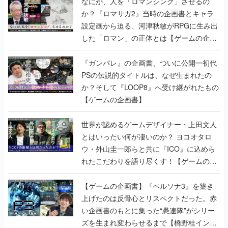
なにが、人を「ロマンシング」させるの
か？『ロマサガ2』当時の企画書とキャラ
設定画から迫る、河津秋敏がRPGに生み出
した「ロマン」の正体とは【ゲームの企画
書】
『ガンパレ』の企画書、ついに公開━初代
PSの伝説的タイトルは、なぜ生まれたの
か？そして『LOOP8』へ受け継がれたもの
【ゲームの企画書】
世界が認めるゲームデザイナー・上田文人
とはいったい何が凄いのか？ ヨコオタロ
ウ・外山圭一郎らと共に『ICO』に込めら
れたこだわりを語り尽くす！【ゲームの企
画書】
【ゲームの企画書】『ペルソナ3』を築き
上げたのは反骨心とリスペクトだった。赤
い企画書のもとに集った“愚連隊”がシリー
ズを生まれ変わらせるまで【橋野桂インタ