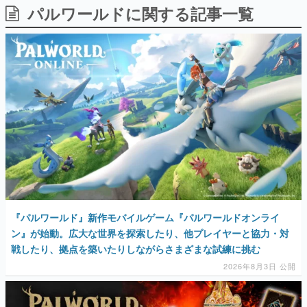
パルワールドに関する記事一覧
日本のコンテンツ産業やカルチャーに与えた影響を探る企
画です。
日本モバイルゲーム産業史
日本のモバイルゲーム史における主要なトピック・タイト
ルを網羅するほか、開発者へのインタビューや識者による
解説を掲載。約20年の歴史が一望できる決定版！
若ゲのいたり〜ゲームクリエイターの青春〜
『うつヌケ』『ペンと箸』等で知られるマンガ家・田中圭
一先生によるゲーム業界レポートマンガです。
なんでゲームは面白い？
ゲーム開発者・hamatsu氏がゲームの魅力を画面や操作の
具体的な形から解き明かしていく、硬派で骨太な評論連載
です。
ゲームが変えた日本語
『パルワールド』新作モバイルゲーム『パルワールドオンライ
「経験値」「裏技」「ラスボス」… ゲームにまつわる言葉
の起源や用法の変遷を、コンピューター文化史研究家・タ
ン』が始動。広大な世界を探索したり、他プレイヤーと協力・対
イニーP氏が徹底調査。
戦したり、拠点を築いたりしながらさまざまな試練に挑む
2026年8月3日 公開
カテゴリ
特集記事