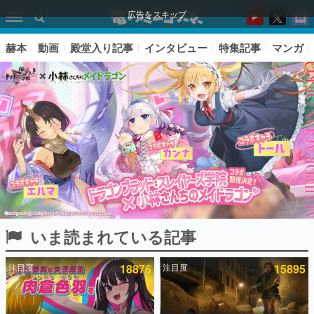
広告をスキップ
赫本
動画
殿堂入り記事
インタビュー
特集記事
マンガ
いま読まれている記事
ピックアップ
注目度
18876
注目度
15895
電ファミのいま読まれている記事ランキング
アプリセール情報