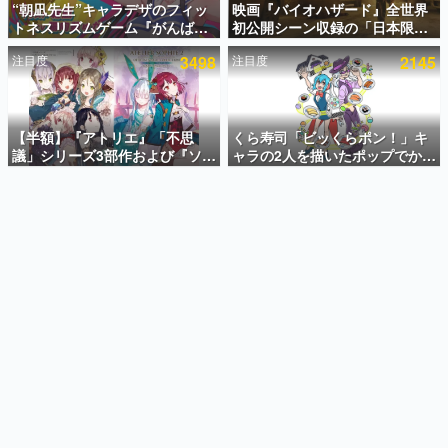
“朝凪先生”キャラデザのフィッ
映画『バイオハザード』全世界
トネスリズムゲーム『がんば
初公開シーン収録の「日本限
インタビュー
れ！チアリズム』Steamストア
定」予告映像が解禁。バイオの
注目度
3498
注目度
2145
ページが公開。キャラクターの
日（8月10日）にあわせて、
連載・特集一覧
CVは陽向葵ゅかさん
「ラクーンシティ総合病院」へ
行く配達人の姿が披露
殿堂入り記事
SNS拡散数が数千以上！ ページビュー数万以上！ などな
【半額】『アトリエ』「不思
くら寿司「ビッくらポン！」キ
ど。多くの人々に読まれた、電ファミ渾身の“殿堂入り”記
議」シリーズ3部作および『ソフ
ャラの2人を描いたポップでかわ
事をまとめました。
ィーのアトリエ2』公式画集の
いいコラボイラストが公開。コ
Kindle版が50%オフとなるセー
ラボイラストを使用した限定T
ゲームの企画書
ルが開催中。各作品の設定画や
シャツ&ステッカーがアソビシ
名作ゲームクリエイターの方々に製作時のエピソードをお
聞きし、ヒットする企画（ゲーム）とは何か？を探ってい
美麗なイラストの数々をふんだ
ステム主催「Akaku展」にて販
きます。
んに収録
売へ
赫本
この物語を解いてはいけない。『赫本』は、〈試験問題〉
の形をした短編ホラー小説集です。
新世代に訊く
これからのデジタルゲーム市場を担う若きクリエイター達
の姿を追い、彼らのルーツと情熱を探っていきます。
ゲーム世代の作家たち
ゲームに多大な影響を受けた作家さんに取材し、ゲームが