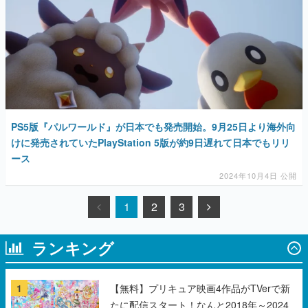
PS5版『パルワールド』が日本でも発売開始。9月25日より海外向
けに発売されていたPlayStation 5版が約9日遅れて日本でもリリ
ース
2024年10月4日 公開
1
2
3
ランキング
1
【無料】プリキュア映画4作品がTVerで新
たに配信スタート！なんと2018年～2024