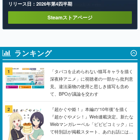
リリース日：2026年第4四半期
Steamストアページ
ランキング
1
「タバコを止められない猫耳キャラを描く
深夜枠アニメ」に視聴者の一部から批判意
見。違法薬物の使用と思しき描写も含め
て、BPOが議論を交わす
2
『超かぐや姫！』本編の“10年後”を描く
『超かぐやメシ！』Web連載決定。新たな
Webマンガレーベル「ビビビコミック」に
て特別話が掲載スタート、あのお話には…
まだ続きがある！