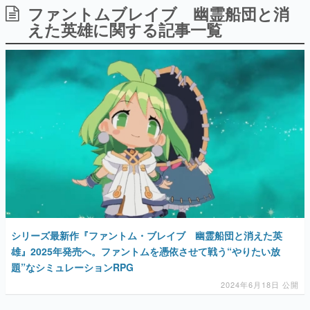
ファントムブレイブ 幽霊船団と消
日本のコンテンツ産業やカルチャーに与えた影響を探る企
画です。
えた英雄に関する記事一覧
日本モバイルゲーム産業史
日本のモバイルゲーム史における主要なトピック・タイト
ルを網羅するほか、開発者へのインタビューや識者による
解説を掲載。約20年の歴史が一望できる決定版！
若ゲのいたり〜ゲームクリエイターの青春〜
『うつヌケ』『ペンと箸』等で知られるマンガ家・田中圭
一先生によるゲーム業界レポートマンガです。
なんでゲームは面白い？
ゲーム開発者・hamatsu氏がゲームの魅力を画面や操作の
具体的な形から解き明かしていく、硬派で骨太な評論連載
です。
ゲームが変えた日本語
「経験値」「裏技」「ラスボス」… ゲームにまつわる言葉
の起源や用法の変遷を、コンピューター文化史研究家・タ
シリーズ最新作『ファントム・ブレイブ 幽霊船団と消えた英
イニーP氏が徹底調査。
雄』2025年発売へ。ファントムを憑依させて戦う“やりたい放
題”なシミュレーションRPG
カテゴリ
2024年6月18日 公開
特集記事