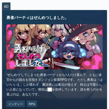
AD
マンガ
勇者パーティはぜんめつしました。
女性向け
アプリレビュー
その他
電ファミニコゲーマーとは？
運営：株式会社マレ
“ぜんめつ”してしまった勇者パーティから1人だけ選んで、ともに迷
宮からの脱出を目指すダンジョン探索RPGです。 ただし勇者は「は
い/いいえ」しか喋れず、魔法使いは魔法が使えず、戦士は可愛らし
い人形になっていて、僧侶は██を崇拝しています。誰を救うのかを
選ぶのは、あなたです。
インディー
RPG