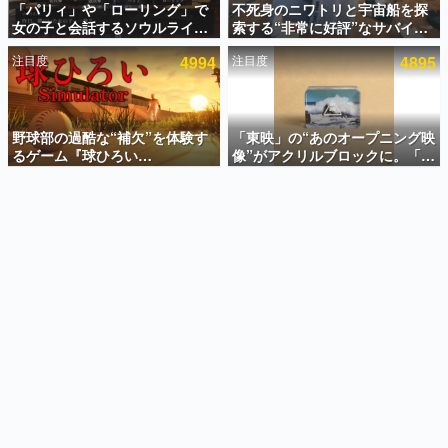
「パリィ」や「ローリング」で
不死身のニワトリと宇宙船を探
女の子と会話するソウルライク
索する“非常に好評”なサバイバ
インタビュー
恋愛ゲーム『小早川さんはソウ
ルゲーム『Breathedge』が無
注目度
4994
注目度
4895
ルライク』無料公開。返事に失
料で配布中。入手できる期間は8
連載・特集一覧
敗すると「YOU DIED」
月10日まで
殿堂入り記事
SNS拡散数が数千以上！ ページビュー数万以上！ などな
野球部の過酷な“補欠”を体験す
「東映」の“あのオープニング映
ど。多くの人々に読まれた、電ファミ渾身の“殿堂入り”記
るゲーム『球ひろい
像”がアクリルブロックに。「東
事をまとめました。
Simulator』が「1件」のウィッ
映ヒストリカル グッズコレクシ
シュリストをもとにチェコ語に
ョン」が8月下旬より発売
ゲームの企画書
対応しSNSで話題に。『キング
名作ゲームクリエイターの方々に製作時のエピソードをお
聞きし、ヒットする企画（ゲーム）とは何か？を探ってい
ダム・カム』開発元やチェコの
きます。
プロ野球選手から称賛の声
赫本
この物語を解いてはいけない。『赫本』は、〈試験問題〉
の形をした短編ホラー小説集です。
新世代に訊く
これからのデジタルゲーム市場を担う若きクリエイター達
の姿を追い、彼らのルーツと情熱を探っていきます。
ゲーム世代の作家たち
ゲームに多大な影響を受けた作家さんに取材し、ゲームが