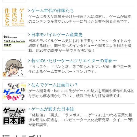
ゲーム世代の作家たち
ゲームに多大な影響を受けた作家さんに取材し、ゲームが日本
のコンテンツ産業やカルチャーに与えた影響を探る企画です。
日本モバイルゲーム産業史
日本のモバイルゲーム史における主要なトピック・タイトルを
網羅するほか、開発者へのインタビューや識者による解説を掲
載。約20年の歴史が一望できる決定版！
若ゲのいたり〜ゲームクリエイターの青春〜
『うつヌケ』『ペンと箸』等で知られるマンガ家・田中圭一先
生によるゲーム業界レポートマンガです。
なんでゲームは面白い？
ゲーム開発者・hamatsu氏がゲームの魅力を画面や操作の具体的
な形から解き明かしていく、硬派で骨太な評論連載です。
ゲームが変えた日本語
「経験値」「裏技」「ラスボス」… ゲームにまつわる言葉の起
源や用法の変遷を、コンピューター文化史研究家・タイニーP氏
が徹底調査。