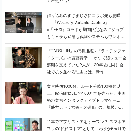
く本気だった
作り込みのすさまじさにコラボ先も驚嘆
──『Wizardry Variants Daphne』
×『FFXI』コラボが期間限定なのにジョブ
もキャラも武器も戦闘システムもワンオフ
で作り込まれた理由を両ディレクターに聞
く
『TATSUJIN』の弓削雅稔×『ライデンファ
イターズ』の齋藤貴幸──かつて縦シュー全
盛期を支えていた2人が、30年後に同じ会
社で机を並べる理由とは。新作
『TATSUJIN EXTREME』で初タッグを組
んだレジェンド2人に訊く開発秘話
実写映像1000分、ルート分岐100種類以
上。配信開始5日で100万本を売った、中国
発の実写インタラクティブドラマゲーム
『盛世天下：女帝への道II』の、規模が違
うこだわりをプロデューサーに聞いた
半年でアプリストアをオープン？ スマホア
プリの“代替ストア”として、わずか6ヵ月で