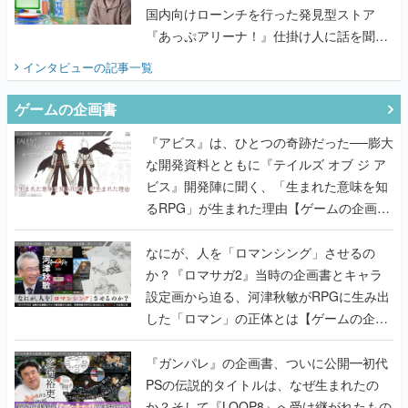
国内向けローンチを行った発見型ストア
『あっぷアリーナ！』仕掛け人に話を聞い
てみた
インタビュー
の記事一覧
ゲームの企画書
『アビス』は、ひとつの奇跡だった──膨大
な開発資料とともに『テイルズ オブ ジ ア
ビス』開発陣に聞く、「生まれた意味を知
るRPG」が生まれた理由【ゲームの企画
書】
なにが、人を「ロマンシング」させるの
か？『ロマサガ2』当時の企画書とキャラ
設定画から迫る、河津秋敏がRPGに生み出
した「ロマン」の正体とは【ゲームの企画
書】
『ガンパレ』の企画書、ついに公開━初代
PSの伝説的タイトルは、なぜ生まれたの
か？そして『LOOP8』へ受け継がれたもの