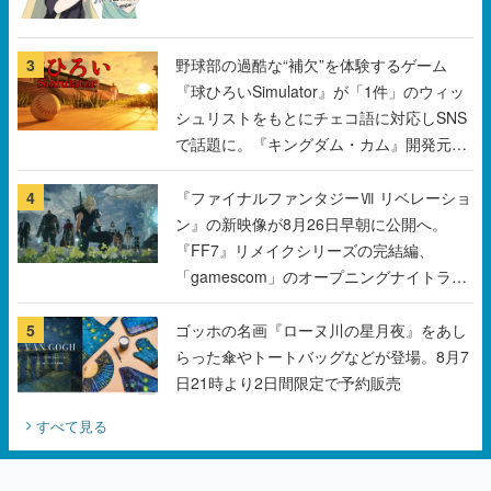
3
野球部の過酷な“補欠”を体験するゲーム
『球ひろいSimulator』が「1件」のウィッ
シュリストをもとにチェコ語に対応しSNS
で話題に。『キングダム・カム』開発元や
チェコのプロ野球選手から称賛の声
4
『ファイナルファンタジーⅦ リベレーショ
ン』の新映像が8月26日早朝に公開へ。
『FF7』リメイクシリーズの完結編、
「gamescom」のオープニングナイトライ
ブにてディレクターの浜口直樹氏が登壇す
る予定
5
ゴッホの名画『ローヌ川の星月夜』をあし
らった傘やトートバッグなどが登場。8月7
日21時より2日間限定で予約販売
すべて見る