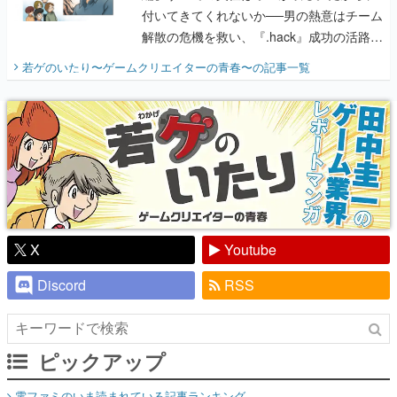
付いてきてくれないか──男の熱意はチーム
解散の危機を救い、『.hack』成功の活路を
開く。業界の快男児・松山 洋に流れる血は
若ゲのいたり〜ゲームクリエイターの青春〜
の記事一覧
『少年ジャンプ』色だった【若ゲのいた
り】
X
Youtube
Discord
RSS
ピックアップ
電ファミのいま読まれている記事ランキング