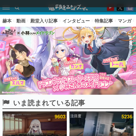
広告をスキップ
赫本
動画
殿堂入り記事
インタビュー
特集記事
マンガ
いま読まれている記事
ピックアップ
注目度
9603
注目度
5236
電ファミのいま読まれている記事ランキング
アプリセール情報