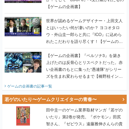
【ゲームの企画書】
世界が認めるゲームデザイナー・上田文人
とはいったい何が凄いのか？ ヨコオタロ
ウ・外山圭一郎らと共に『ICO』に込めら
れたこだわりを語り尽くす！【ゲームの企
画書】
【ゲームの企画書】『ペルソナ3』を築き
上げたのは反骨心とリスペクトだった。赤
い企画書のもとに集った“愚連隊”がシリー
ズを生まれ変わらせるまで【橋野桂インタ
ビュー】
ゲームの企画書
の記事一覧
若ゲのいたり〜ゲームクリエイターの青春〜
田中圭一のゲーム業界取材マンガ『若ゲの
いたり』第2巻が発売。『ポケモン』田尻
智さん、『ゼビウス』遠藤雅伸さんらの貴