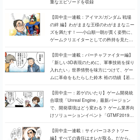
重なエピソードを収録
【田中圭一連載：アイマス/ガンダム 戦場
の絆 編】わがままな王様のわがままなニー
ズを満たす！──小山順一朗が貫く姿勢に、
ゲームクリエイターとしての矜持を見た
【若ゲのいたり最終回】
【田中圭一連載：バーチャファイター編】
「新しい3D表現のために、軍事技術を採り
入れたい」世界情勢を味方につけて、ゲー
ムに革命をもたらした鈴木 裕の功績【若ゲ
のいたり】
【田中圭一：若ゲのいたり】ゲーム開発統
合環境「Unreal Engine」最新バージョン
で、開発環境はどう変わる？ ゲーム業界向
けソリューションイベント「GTMF2019」
に行って、より理解を深めよう【PR】
【田中圭一連載：サイバーコネクトツー
編】すべての責任はオレが取る。だから、