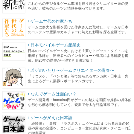
ゲームに多大な影響を受けた作家さんに取材し、ゲームが日本
のコンテンツ産業やカルチャーに与えた影響を探る企画です。
日本モバイルゲーム産業史
日本のモバイルゲーム史における主要なトピック・タイトルを
網羅するほか、開発者へのインタビューや識者による解説を掲
載。約20年の歴史が一望できる決定版！
若ゲのいたり〜ゲームクリエイターの青春〜
『うつヌケ』『ペンと箸』等で知られるマンガ家・田中圭一先
生によるゲーム業界レポートマンガです。
なんでゲームは面白い？
ゲーム開発者・hamatsu氏がゲームの魅力を画面や操作の具体的
な形から解き明かしていく、硬派で骨太な評論連載です。
ゲームが変えた日本語
「経験値」「裏技」「ラスボス」… ゲームにまつわる言葉の起
源や用法の変遷を、コンピューター文化史研究家・タイニーP氏
が徹底調査。
カテゴリ