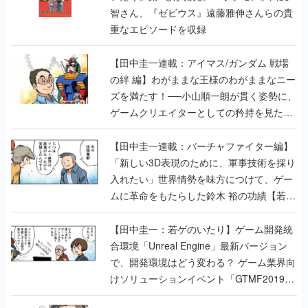
【田中圭一連載：アイマス/ガンダム 戦場
の絆 編】わがままな王様のわがままなニー
ズを満たす！──小山順一朗が貫く姿勢に、
ゲームクリエイターとしての矜持を見た
【若ゲのいたり最終回】
【田中圭一連載：バーチャファイター編】
「新しい3D表現のために、軍事技術を採り
入れたい」世界情勢を味方につけて、ゲー
ムに革命をもたらした鈴木 裕の功績【若ゲ
のいたり】
【田中圭一：若ゲのいたり】ゲーム開発統
合環境「Unreal Engine」最新バージョン
で、開発環境はどう変わる？ ゲーム業界向
けソリューションイベント「GTMF2019」
に行って、より理解を深めよう【PR】
【田中圭一連載：サイバーコネクトツー
編】すべての責任はオレが取る。だから、
付いてきてくれないか──男の熱意はチーム