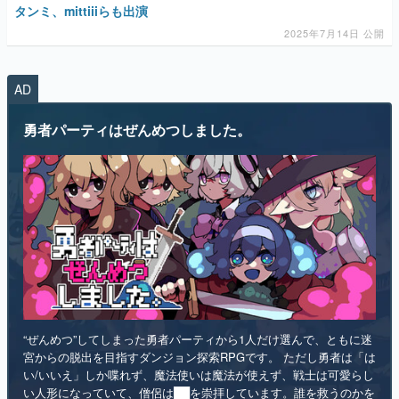
AD
マンガ
勇者パーティはぜんめつしました。
女性向け
アプリレビュー
その他
電ファミニコゲーマーとは？
運営：株式会社マレ
“ぜんめつ”してしまった勇者パーティから1人だけ選んで、ともに迷
宮からの脱出を目指すダンジョン探索RPGです。 ただし勇者は「は
い/いいえ」しか喋れず、魔法使いは魔法が使えず、戦士は可愛らし
い人形になっていて、僧侶は██を崇拝しています。誰を救うのかを
選ぶのは、あなたです。
インディー
RPG