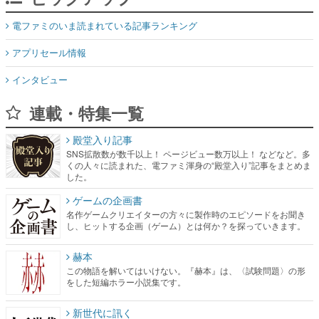
インタビュー
連載・特集一覧
殿堂入り記事
SNS拡散数が数千以上！ ページビュー数万以上！ などなど。多
くの人々に読まれた、電ファミ渾身の“殿堂入り”記事をまとめま
した。
ゲームの企画書
名作ゲームクリエイターの方々に製作時のエピソードをお聞き
し、ヒットする企画（ゲーム）とは何か？を探っていきます。
赫本
この物語を解いてはいけない。『赫本』は、〈試験問題〉の形
をした短編ホラー小説集です。
新世代に訊く
これからのデジタルゲーム市場を担う若きクリエイター達の姿
を追い、彼らのルーツと情熱を探っていきます。
ゲーム世代の作家たち