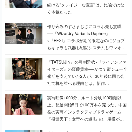
作り込みのすさまじさにコラボ先も驚嘆
──『Wizardry Variants Daphne』
×『FFXI』コラボが期間限定なのにジョブ
もキャラも武器も戦闘システムもワンオフ
で作り込まれた理由を両ディレクターに聞
く
『TATSUJIN』の弓削雅稔×『ライデンファ
イターズ』の齋藤貴幸──かつて縦シュー全
盛期を支えていた2人が、30年後に同じ会
社で机を並べる理由とは。新作
『TATSUJIN EXTREME』で初タッグを組
んだレジェンド2人に訊く開発秘話
実写映像1000分、ルート分岐100種類以
上。配信開始5日で100万本を売った、中国
発の実写インタラクティブドラマゲーム
『盛世天下：女帝への道II』の、規模が違
うこだわりをプロデューサーに聞いた
半年でアプリストアをオープン？ スマホア
プリの“代替ストア”として、わずか6ヵ月で
国内向けローンチを行った発見型ストア