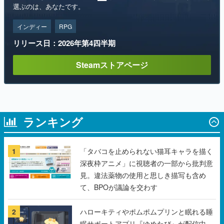
リリース日：2026年第4四半期
Steamストアページ
ランキング
1
「タバコを止められない猫耳キャラを描く
深夜枠アニメ」に視聴者の一部から批判意
見。違法薬物の使用と思しき描写も含め
て、BPOが議論を交わす
2
ハローキティやポムポムプリンと眠れる睡
眠サポートアプリ『ゆめたび』が配信中。
キャラごとのASMRや目覚ましアラームも
搭載