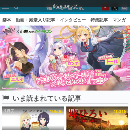
広告をスキップ
赫本
動画
殿堂入り記事
インタビュー
特集記事
マンガ
いま読まれている記事
ピックアップ
注目度
10505
注目度
10318
電ファミのいま読まれている記事ランキング
アプリセール情報