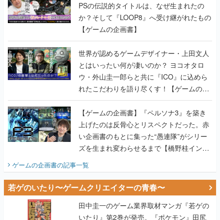
世界が認めるゲームデザイナー・上田文人
とはいったい何が凄いのか？ ヨコオタロ
ウ・外山圭一郎らと共に『ICO』に込めら
れたこだわりを語り尽くす！【ゲームの企
画書】
【ゲームの企画書】『ペルソナ3』を築き
上げたのは反骨心とリスペクトだった。赤
い企画書のもとに集った“愚連隊”がシリー
ズを生まれ変わらせるまで【橋野桂インタ
ビュー】
ゲームの企画書
の記事一覧
若ゲのいたり〜ゲームクリエイターの青春〜
田中圭一のゲーム業界取材マンガ『若ゲの
いたり』第2巻が発売。『ポケモン』田尻
智さん、『ゼビウス』遠藤雅伸さんらの貴
重なエピソードを収録