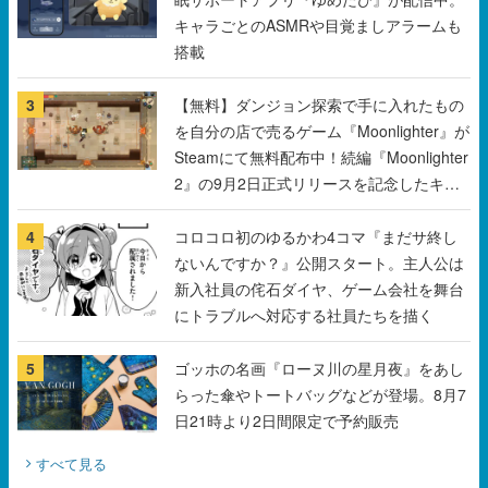
3
【無料】ダンジョン探索で手に入れたもの
を自分の店で売るゲーム『Moonlighter』が
Steamにて無料配布中！続編『Moonlighter
2』の9月2日正式リリースを記念したキャ
ンペーン
4
コロコロ初のゆるかわ4コマ『まだサ終し
ないんですか？』公開スタート。主人公は
新入社員の侘石ダイヤ、ゲーム会社を舞台
にトラブルへ対応する社員たちを描く
5
ゴッホの名画『ローヌ川の星月夜』をあし
らった傘やトートバッグなどが登場。8月7
日21時より2日間限定で予約販売
すべて見る