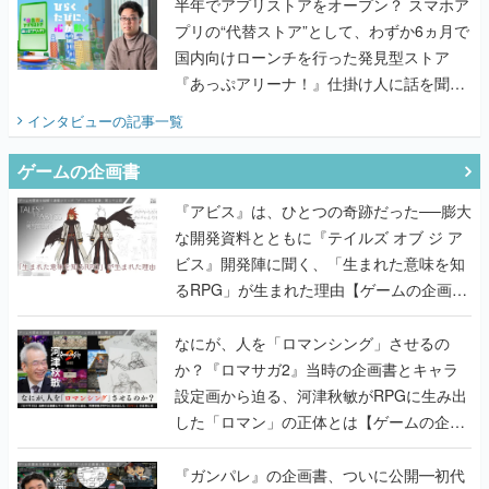
『あっぷアリーナ！』仕掛け人に話を聞い
てみた
インタビュー
の記事一覧
ゲームの企画書
『アビス』は、ひとつの奇跡だった──膨大
な開発資料とともに『テイルズ オブ ジ ア
ビス』開発陣に聞く、「生まれた意味を知
るRPG」が生まれた理由【ゲームの企画
書】
なにが、人を「ロマンシング」させるの
か？『ロマサガ2』当時の企画書とキャラ
設定画から迫る、河津秋敏がRPGに生み出
した「ロマン」の正体とは【ゲームの企画
書】
『ガンパレ』の企画書、ついに公開━初代
PSの伝説的タイトルは、なぜ生まれたの
か？そして『LOOP8』へ受け継がれたもの
【ゲームの企画書】