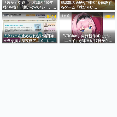
『超かぐや姫！』本編の“10年
野球部の過酷な“補欠”を体験す
後”を描く『超かぐやメシ！』
るゲーム『球ひろい
インタビュー
Web連載決定。新たなWebマン
Simulator』が「1件」のウィッ
注目度
8514
注目度
6809
ガレーベル「ビビビコミック」
シュリストをもとにチェコ語に
連載・特集一覧
にて特別話が掲載スタート、あ
対応しSNSで話題に。『キング
のお話には…まだ続きがある！
ダム・カム』開発元やチェコの
殿堂入り記事
プロ野球選手から称賛の声
SNS拡散数が数千以上！ ページビュー数万以上！ などな
「タバコを止められない猫耳キ
『VRChat』向け新作3Dモデル
ど。多くの人々に読まれた、電ファミ渾身の“殿堂入り”記
ャラを描く深夜枠アニメ」に視
「ニュイ」が本日8月7日から
事をまとめました。
聴者の一部から批判意見。違法
BOOTHにて発売。瞳に光る星
薬物の使用と思しき描写も含め
や感情豊かな表情が、小悪魔か
ゲームの企画書
て、BPOが議論を交わす
わいい
名作ゲームクリエイターの方々に製作時のエピソードをお
聞きし、ヒットする企画（ゲーム）とは何か？を探ってい
きます。
赫本
この物語を解いてはいけない。『赫本』は、〈試験問題〉
の形をした短編ホラー小説集です。
新世代に訊く
これからのデジタルゲーム市場を担う若きクリエイター達
の姿を追い、彼らのルーツと情熱を探っていきます。
ゲーム世代の作家たち
ゲームに多大な影響を受けた作家さんに取材し、ゲームが