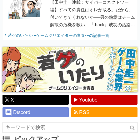
解散の危機を救い、『.hack』成功の活路を
開く。業界の快男児・松山 洋に流れる血は
若ゲのいたり〜ゲームクリエイターの青春〜
の記事一覧
『少年ジャンプ』色だった【若ゲのいた
り】
X
Youtube
Discord
RSS
ピックアップ
電ファミのいま読まれている記事ランキング
アプリセール情報