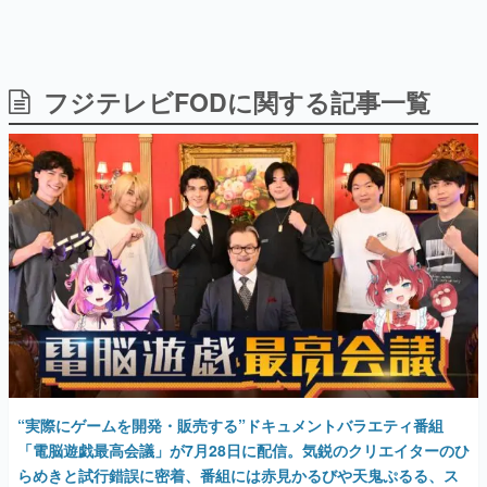
フジテレビFODに関する記事一覧
日本のコンテンツ産業やカルチャーに与えた影響を探る企
画です。
日本モバイルゲーム産業史
日本のモバイルゲーム史における主要なトピック・タイト
ルを網羅するほか、開発者へのインタビューや識者による
解説を掲載。約20年の歴史が一望できる決定版！
若ゲのいたり〜ゲームクリエイターの青春〜
『うつヌケ』『ペンと箸』等で知られるマンガ家・田中圭
一先生によるゲーム業界レポートマンガです。
なんでゲームは面白い？
ゲーム開発者・hamatsu氏がゲームの魅力を画面や操作の
具体的な形から解き明かしていく、硬派で骨太な評論連載
です。
ゲームが変えた日本語
“実際にゲームを開発・販売する”ドキュメントバラエティ番組
「経験値」「裏技」「ラスボス」… ゲームにまつわる言葉
の起源や用法の変遷を、コンピューター文化史研究家・タ
「電脳遊戯最高会議」が7月28日に配信。気鋭のクリエイターのひ
イニーP氏が徹底調査。
らめきと試行錯誤に密着、番組には赤見かるびや天鬼ぷるる、ス
タンミ、mittiiiらも出演
カテゴリ
2025年7月14日 公開
特集記事