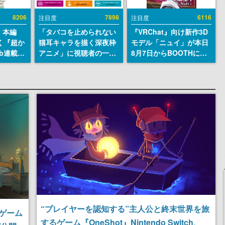
8206
7898
6116
注目度
注目度
』本編
「タバコを止められない
『VRChat』向け新作3D
描く『超か
猫耳キャラを描く深夜枠
モデル「ニュイ」が本日
b連載決
アニメ」に視聴者の一部
8月7日からBOOTHにて
マンガレ
から批判意見。違法薬物
発売。瞳に光る星や感情
コミッ
の使用と思しき描写も含
豊かな表情が、小悪魔か
が掲載ス
めて、BPOが議論を交わ
わいい
話には…
す
！
“プレイヤーを認知する”主人公と終末世界を旅
ゲーム
するゲーム『OneShot』Nintendo Switch、