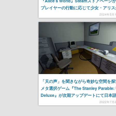
『Alice’s World』Steamストアペー
プレイヤーの行動に応じて少女・アリス
信頼度が変化する、メタ的な構造が特徴
2024年5月
「天の声」を聞きながら奇妙な空間を探
メタ選択ゲーム『The Stanley Parable: U
Deluxe』が次期アップデートにて日本
応。あわせてサプライズやシークレット
2022年7月