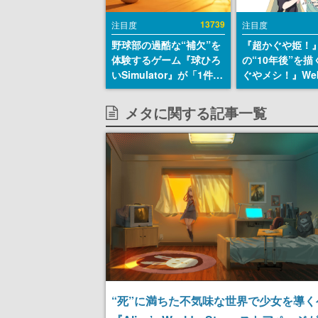
13739
注目度
注目度
野球部の過酷な“補欠”を
『超かぐや姫！
体験するゲーム『球ひろ
の“10年後”を
いSimulator』が「1件」
ぐやメシ！』We
のウィッシュリストをも
定。新たなWeb
とにチェコ語に対応し
ーベル「ビビビ
メタに関する記事一覧
SNSで話題に。『キング
ク」にて特別話
ダム・カム』開発元やチ
タート、あのお
ェコのプロ野球選手から
まだ続きがある
称賛の声
“死”に満ちた不気味な世界で少女を導く