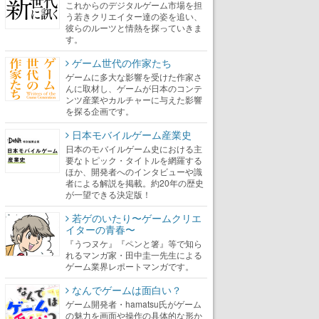
これからのデジタルゲーム市場を担
う若きクリエイター達の姿を追い、
彼らのルーツと情熱を探っていきま
す。
ゲーム世代の作家たち
ゲームに多大な影響を受けた作家さ
んに取材し、ゲームが日本のコンテ
ンツ産業やカルチャーに与えた影響
を探る企画です。
日本モバイルゲーム産業史
日本のモバイルゲーム史における主
要なトピック・タイトルを網羅する
ほか、開発者へのインタビューや識
者による解説を掲載。約20年の歴史
が一望できる決定版！
若ゲのいたり〜ゲームクリエ
イターの青春〜
『うつヌケ』『ペンと箸』等で知ら
れるマンガ家・田中圭一先生による
ゲーム業界レポートマンガです。
なんでゲームは面白い？
ゲーム開発者・hamatsu氏がゲーム
の魅力を画面や操作の具体的な形か