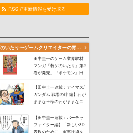
RSSで更新情報を受け取る
若ゲのいたり〜ゲームクリエイターの青春〜
田中圭一のゲーム業界取材
マンガ『若ゲのいたり』第2
巻が発売。『ポケモン』田
尻智さん、『ゼビウス』遠
藤雅伸さんらの貴重なエピ
【田中圭一連載：アイマス/
ソードを収録
ガンダム 戦場の絆 編】わが
ままな王様のわがままなニ
ーズを満たす！──小山順一
朗が貫く姿勢に、ゲームク
【田中圭一連載：バーチャ
リエイターとしての矜持を
ファイター編】「新しい3D
見た【若ゲのいたり最終
表現のために、軍事技術を