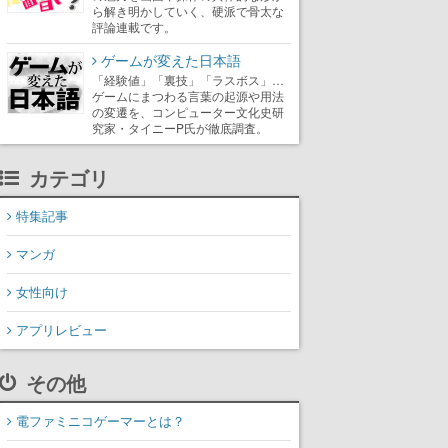
ら解き明かしていく、硬派で骨太な
評論連載です。
ゲームが変えた日本語
「経験値」「裏技」「ラスボス」…
ゲームにまつわる言葉の起源や用法
の変遷を、コンピューター文化史研
究家・タイニーP氏が徹底調査。
カテゴリ
特集記事
マンガ
女性向け
アプリレビュー
その他
電ファミニコゲーマーとは？