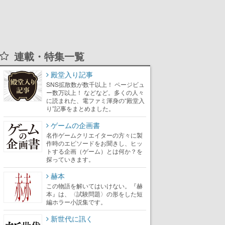
連載・特集一覧
殿堂入り記事
SNS拡散数が数千以上！ ページビュ
ー数万以上！ などなど。多くの人々
に読まれた、電ファミ渾身の“殿堂入
り”記事をまとめました。
ゲームの企画書
名作ゲームクリエイターの方々に製
作時のエピソードをお聞きし、ヒッ
トする企画（ゲーム）とは何か？を
探っていきます。
赫本
この物語を解いてはいけない。『赫
本』は、〈試験問題〉の形をした短
編ホラー小説集です。
新世代に訊く