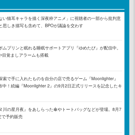
ない猫耳キャラを描く深夜枠アニメ」に視聴者の一部から批判意
と思しき描写も含めて、BPOが議論を交わす
ポムプリンと眠れる睡眠サポートアプリ『ゆめたび』が配信中。
Rや目覚ましアラームも搭載
索で手に入れたものを自分の店で売るゲーム『Moonlighter』
布中！続編『Moonlighter 2』の9月2日正式リリースを記念したキ
ヌ川の星月夜』をあしらった傘やトートバッグなどが登場。8月7
定で予約販売