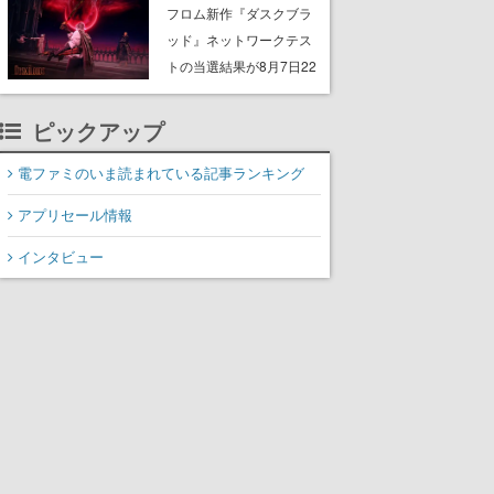
Storeで開催中。無料の大
フロム新作『ダスクブラ
型アップデート「ラスト
ッド』ネットワークテス
ライツ」が配信され、期
トの当選結果が8月7日22
間限定の無料プレイや過
時に発表へ。応募サイト
去作の無料配布も
のマイページから確認可
ピックアップ
能、テスト実施は8月21
日～24日
電ファミのいま読まれている記事ランキング
アプリセール情報
インタビュー