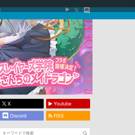
5
X
Youtube
Discord
RSS