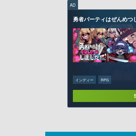
AD
勇者パーティはぜんめつ
インディー
RPG