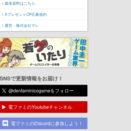
媒体資料はこちら
XプレゼントCP応募規約
運営：株式会社マレ
SNSで更新情報をお届け！
@denfaminicogameをフォロー
電ファミのYoutubeチャンネル
電ファミのDiscordに参加しよう！