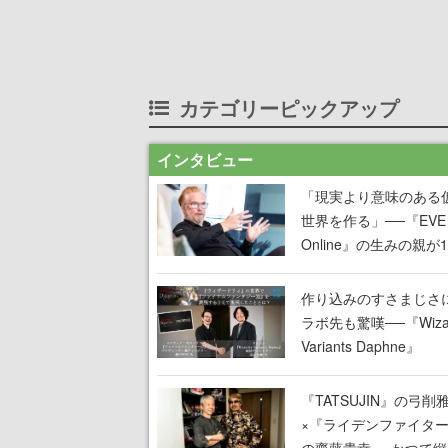
カテゴリーピックアップ
インタビュー
「現実より意味のある
世界を作る」──『EVE
Online』の生みの親が
掲げ続ける”クレイジー
言”は、比喩ではなく本
作り込みのすさまじさ
った
ラボ先も驚嘆──『Wizar
Variants Daphne』
×『FFXI』コラボが期
定なのにジョブもキャ
『TATSUJIN』の弓削
武器も戦闘システムも
×『ライデンファイタ
オフで作り込まれた理