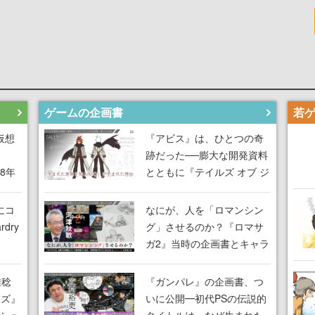
ゲームの企画書
仮想
『アビス』は、ひとつの奇
跡だった──膨大な開発資料
18年
とともに『テイルズ オブ ジ
な宣
アビス』開発陣に聞く、
気だ
「生まれた意味を知る
にコ
なにが、人を「ロマンシン
RPG」が生まれた理由【ゲ
dry
グ」させるのか？『ロマサ
ームの企画書】
ガ2』当時の企画書とキャラ
間限
設定画から迫る、河津秋敏
ラも
がRPGに生み出した「ロマ
雅稔
『ガンパレ』の企画書、つ
ワン
ン」の正体とは【ゲームの
ーズ』
いに公開━初代PSの伝説的
由を
企画書】