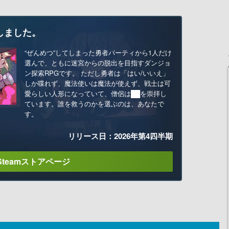
しました。
“ぜんめつ”してしまった勇者パーティから1人だけ
選んで、ともに迷宮からの脱出を目指すダンジョ
ン探索RPGです。 ただし勇者は「はい/いいえ」
しか喋れず、魔法使いは魔法が使えず、戦士は可
愛らしい人形になっていて、僧侶は██を崇拝し
ています。誰を救うのかを選ぶのは、あなたで
す。
リリース日：2026年第4四半期
Steamストアページ