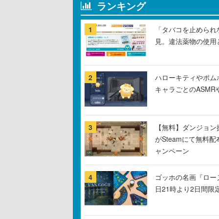
ランキング
1
「タバコを止められ
見。違法薬物の使用
2
ハローキティやポム
キャラごとのASM
3
【無料】ダンジョン探
がSteamにて無料配
ャンペーン
4
ゴッホの名画『ロー
日21時より2日間限