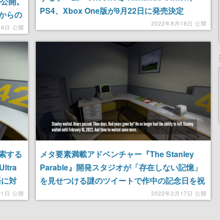
ジが公開。
PS4、Xbox One版が9月22日に発売決定
からの
2022年8月18日 公開
16日 公開
索する
メタ要素満載アドベンチャー『The Stanley
ltra
Parable』開発スタジオが「存在しない記憶」
語に対
を見せつける謎のツイートで作中の記念日を祝
要素も
う。投稿の真偽をめぐって揺れるタイムライン
21日 公開
2022年2月17日 公開