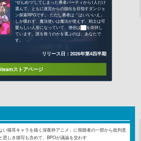
“ぜんめつ”してしまった勇者パーティから1人だけ
選んで、ともに迷宮からの脱出を目指すダンジョ
ン探索RPGです。 ただし勇者は「はい/いいえ」
しか喋れず、魔法使いは魔法が使えず、戦士は可
愛らしい人形になっていて、僧侶は██を崇拝し
ています。誰を救うのかを選ぶのは、あなたで
す。
リリース日：2026年第4四半期
Steamストアページ
ない猫耳キャラを描く深夜枠アニメ」に視聴者の一部から批判意
と思しき描写も含めて、BPOが議論を交わす