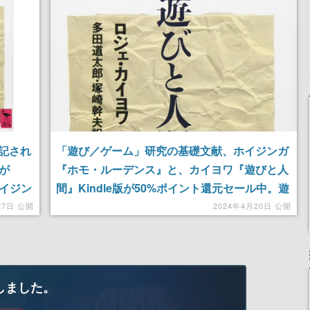
ディレクターの浜口直樹
氏が登壇する予定
記され
「遊び／ゲーム」研究の基礎文献、ホイジンガ
版が
『ホモ・ルーデンス』と、カイヨワ『遊びと人
ホイジン
間』Kindle版が50%ポイント還元セール中。遊
戯論の先陣を切った歴史的名著がお値打ち価格
27日 公開
2024年4月20日 公開
に
しました。