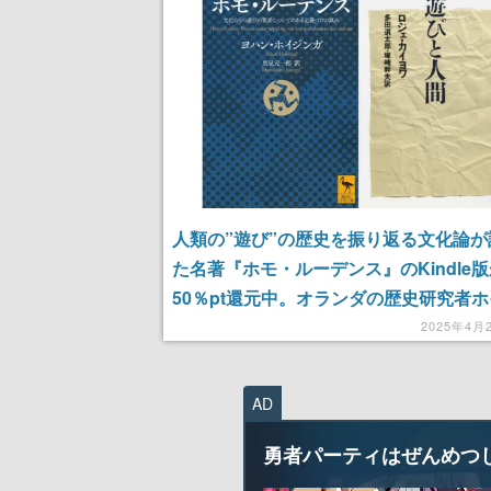
まだ続きがある！
人類の”遊び”の歴史を振り返る文化論が
た名著『ホモ・ルーデンス』のKindle
50％pt還元中。オランダの歴史研究者
ガ氏の語る、遊びと人間の文化の関わり
2025年4月
AD
勇者パーティはぜんめつ