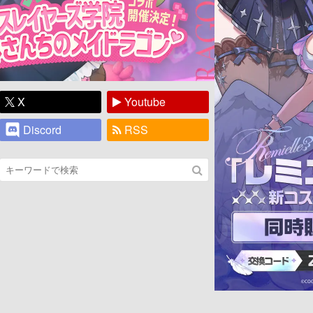
X
Youtube
Discord
RSS