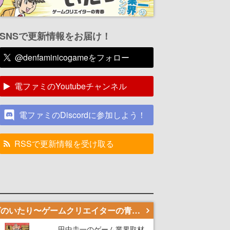
SNSで更新情報をお届け！
@denfaminicogameをフォロー
電ファミのYoutubeチャンネル
電ファミのDiscordに参加しよう！
RSSで更新情報を受け取る
若ゲのいたり〜ゲームクリエイターの青春〜
田中圭一のゲーム業界取材