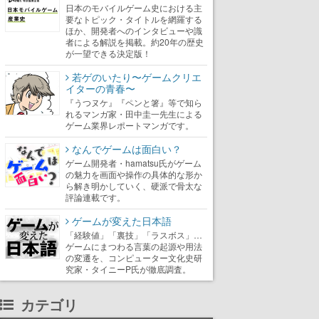
日本のモバイルゲーム史における主
要なトピック・タイトルを網羅する
ほか、開発者へのインタビューや識
者による解説を掲載。約20年の歴史
が一望できる決定版！
若ゲのいたり〜ゲームクリエ
イターの青春〜
『うつヌケ』『ペンと箸』等で知ら
れるマンガ家・田中圭一先生による
ゲーム業界レポートマンガです。
なんでゲームは面白い？
ゲーム開発者・hamatsu氏がゲーム
の魅力を画面や操作の具体的な形か
ら解き明かしていく、硬派で骨太な
評論連載です。
ゲームが変えた日本語
「経験値」「裏技」「ラスボス」…
ゲームにまつわる言葉の起源や用法
の変遷を、コンピューター文化史研
究家・タイニーP氏が徹底調査。
カテゴリ