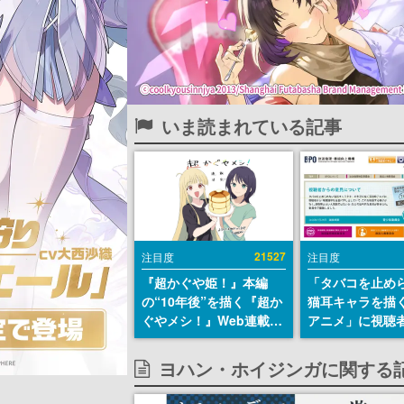
いま読まれている記事
21527
注目度
注目度
『超かぐや姫！』本編
「タバコを止め
の“10年後”を描く『超か
猫耳キャラを描
ぐやメシ！』Web連載決
アニメ」に視聴
定。新たなWebマンガレ
から批判意見。
ーベル「ビビビコミッ
の使用と思しき
ヨハン・ホイジンガに関する
ク」にて特別話が掲載ス
めて、BPOが議
タート、あのお話には…
す