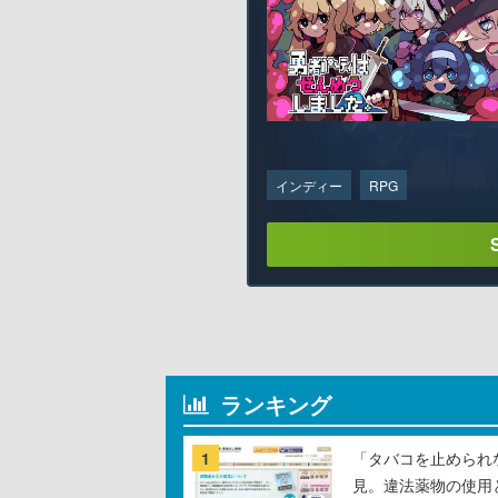
インディー
RPG
ランキング
1
「タバコを止められ
見。違法薬物の使用