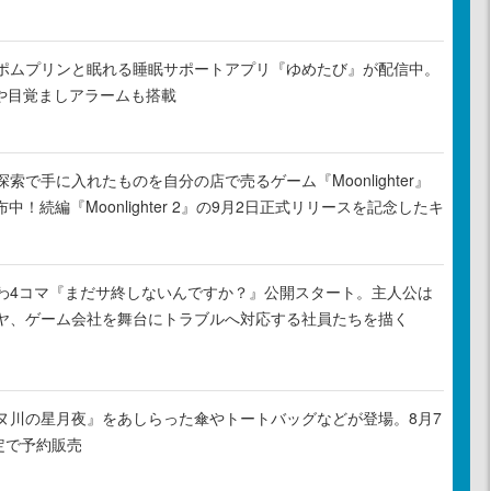
ポムプリンと眠れる睡眠サポートアプリ『ゆめたび』が配信中。
Rや目覚ましアラームも搭載
索で手に入れたものを自分の店で売るゲーム『Moonlighter』
布中！続編『Moonlighter 2』の9月2日正式リリースを記念したキ
わ4コマ『まだサ終しないんですか？』公開スタート。主人公は
ヤ、ゲーム会社を舞台にトラブルへ対応する社員たちを描く
ヌ川の星月夜』をあしらった傘やトートバッグなどが登場。8月7
定で予約販売