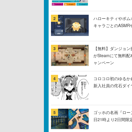
2
ハローキティやポム
キャラごとのASM
3
【無料】ダンジョン探
がSteamにて無料配
ャンペーン
4
コロコロ初のゆるか
新入社員の侘石ダイ
5
ゴッホの名画『ロー
日21時より2日間限