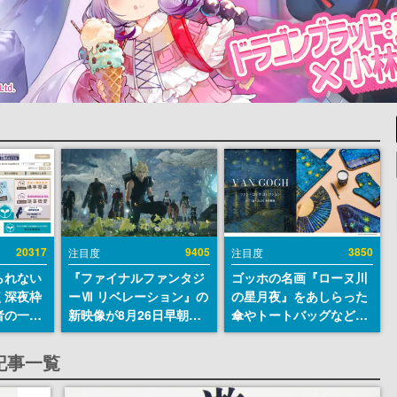
20317
9405
3850
注目度
注目度
られない
『ファイナルファンタジ
ゴッホの名画『ローヌ川
く深夜枠
ーⅦ リベレーション』の
の星月夜』をあしらった
者の一部
新映像が8月26日早朝に
傘やトートバッグなどが
違法薬物
公開へ。『FF7』リメイ
登場。8月7日21時より2
描写も含
クシリーズの完結編、
日間限定で予約販売
記事一覧
論を交わ
「gamescom」のオープ
ニングナイトライブにて