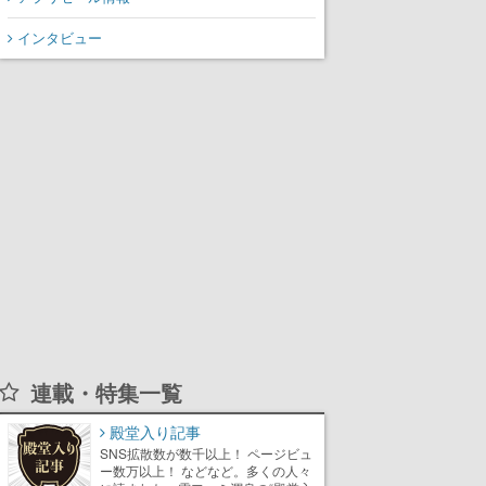
インタビュー
連載・特集一覧
殿堂入り記事
SNS拡散数が数千以上！ ページビュ
ー数万以上！ などなど。多くの人々