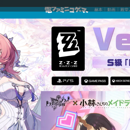
赫本
動画
殿堂