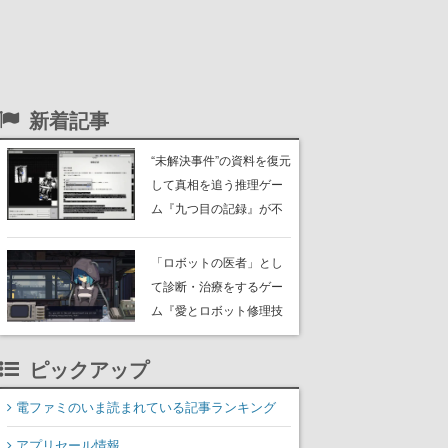
新着記事
“未解決事件”の資料を復元
して真相を追う推理ゲー
ム『九つ目の記録』が不
気味すぎる。焼失した検
事が残した資料の証言や
「ロボットの医者」とし
人物名、場所、時刻を結
て診断・治療をするゲー
び付けて8件の未解決事件
ム『愛とロボット修理技
を再構築していく
術 All Our Broken Parts』
体験版がリリース。さま
ピックアップ
ざまな患者を分解し、書
き換え、そして消去して
電ファミのいま読まれている記事ランキング
いく
アプリセール情報