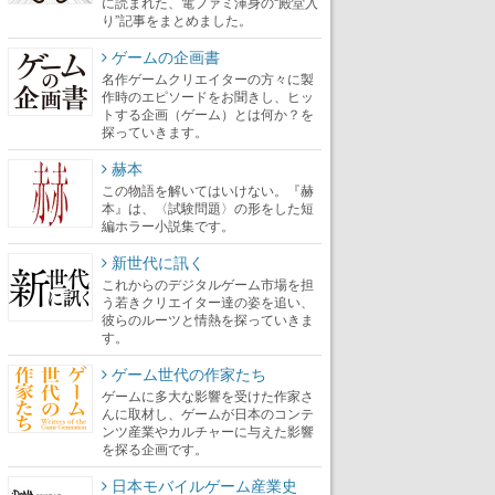
に読まれた、電ファミ渾身の“殿堂入
り”記事をまとめました。
ゲームの企画書
名作ゲームクリエイターの方々に製
作時のエピソードをお聞きし、ヒッ
トする企画（ゲーム）とは何か？を
探っていきます。
赫本
この物語を解いてはいけない。『赫
本』は、〈試験問題〉の形をした短
編ホラー小説集です。
新世代に訊く
これからのデジタルゲーム市場を担
う若きクリエイター達の姿を追い、
彼らのルーツと情熱を探っていきま
す。
ゲーム世代の作家たち
ゲームに多大な影響を受けた作家さ
んに取材し、ゲームが日本のコンテ
ンツ産業やカルチャーに与えた影響
を探る企画です。
日本モバイルゲーム産業史