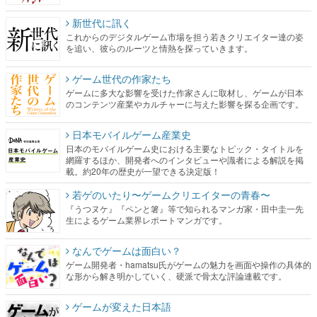
新世代に訊く
これからのデジタルゲーム市場を担う若きクリエイター達の姿
を追い、彼らのルーツと情熱を探っていきます。
ゲーム世代の作家たち
ゲームに多大な影響を受けた作家さんに取材し、ゲームが日本
のコンテンツ産業やカルチャーに与えた影響を探る企画です。
日本モバイルゲーム産業史
日本のモバイルゲーム史における主要なトピック・タイトルを
網羅するほか、開発者へのインタビューや識者による解説を掲
載。約20年の歴史が一望できる決定版！
若ゲのいたり〜ゲームクリエイターの青春〜
『うつヌケ』『ペンと箸』等で知られるマンガ家・田中圭一先
生によるゲーム業界レポートマンガです。
なんでゲームは面白い？
ゲーム開発者・hamatsu氏がゲームの魅力を画面や操作の具体的
な形から解き明かしていく、硬派で骨太な評論連載です。
ゲームが変えた日本語