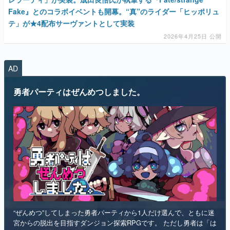
Fake』とのコラボイベントも開幕。“真”のライダー「ヒッポリュ
テ」が★4配布サーヴァントとして実装
2026年4月25日 公開
AD
勇者パーティはぜんめつしました。
“ぜんめつ”してしまった勇者パーティから1人だけ選んで、ともに迷
宮からの脱出を目指すダンジョン探索RPGです。 ただし勇者は「は