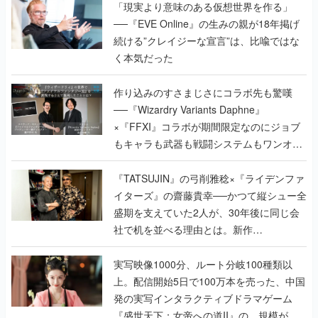
「現実より意味のある仮想世界を作る」
──『EVE Online』の生みの親が18年掲げ
続ける”クレイジーな宣言”は、比喩ではな
く本気だった
作り込みのすさまじさにコラボ先も驚嘆
──『Wizardry Variants Daphne』
×『FFXI』コラボが期間限定なのにジョブ
もキャラも武器も戦闘システムもワンオフ
で作り込まれた理由を両ディレクターに聞
く
『TATSUJIN』の弓削雅稔×『ライデンファ
イターズ』の齋藤貴幸──かつて縦シュー全
盛期を支えていた2人が、30年後に同じ会
社で机を並べる理由とは。新作
『TATSUJIN EXTREME』で初タッグを組
んだレジェンド2人に訊く開発秘話
実写映像1000分、ルート分岐100種類以
上。配信開始5日で100万本を売った、中国
発の実写インタラクティブドラマゲーム
『盛世天下：女帝への道II』の、規模が違