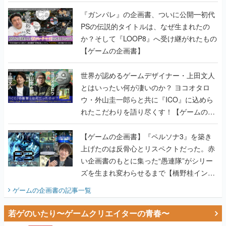
書】
『ガンパレ』の企画書、ついに公開━初代
PSの伝説的タイトルは、なぜ生まれたの
か？そして『LOOP8』へ受け継がれたもの
【ゲームの企画書】
世界が認めるゲームデザイナー・上田文人
とはいったい何が凄いのか？ ヨコオタロ
ウ・外山圭一郎らと共に『ICO』に込めら
れたこだわりを語り尽くす！【ゲームの企
画書】
【ゲームの企画書】『ペルソナ3』を築き
上げたのは反骨心とリスペクトだった。赤
い企画書のもとに集った“愚連隊”がシリー
ズを生まれ変わらせるまで【橋野桂インタ
ビュー】
ゲームの企画書
の記事一覧
若ゲのいたり〜ゲームクリエイターの青春〜