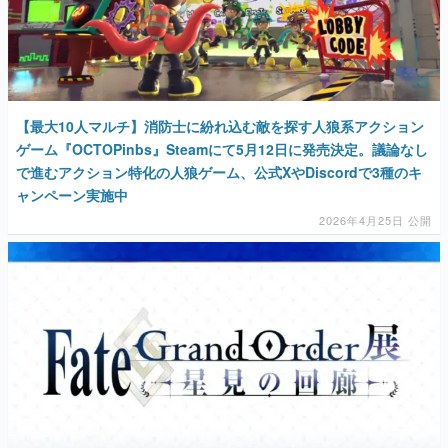
【最大10人マルチ】消防士に紛れ込む敵を探す人狼系アクション
ゲーム『OCTOPinbs』Steamにて5月12日に発売決定。議論なし
で進むアクション特化の人狼ゲーム、公式XやDiscordで3種のキ
ャンペーン実施中
2026年4月25日 公開