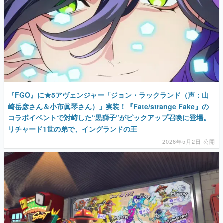
『FGO』に★5アヴェンジャー「ジョン・ラックランド（声：山
崎岳彦さん＆小市眞琴さん）」実装！『Fate/strange Fake』の
コラボイベントで対峙した“黒獅子”がピックアップ召喚に登場。
リチャード1世の弟で、イングランドの王
2026年5月2日 公開