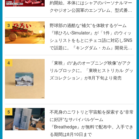
約開始。本体にはシャアのパーソナルマー
クやジオン公国軍のエンブレム、型式番号
などを配置
3
野球部の過酷な“補欠”を体験するゲーム
『球ひろいSimulator』が「1件」のウィッ
シュリストをもとにチェコ語に対応しSNS
で話題に。『キングダム・カム』開発元や
チェコのプロ野球選手から称賛の声
4
「東映」の“あのオープニング映像”がアク
リルブロックに。「東映ヒストリカル グッ
ズコレクション」が8月下旬より発売
5
不死身のニワトリと宇宙船を探索する“非常
に好評”なサバイバルゲーム
『Breathedge』が無料で配布中。入手でき
る期間は8月10日まで