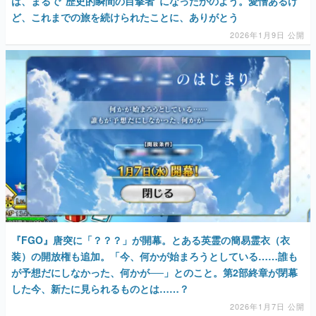
は、まるで“歴史的瞬間の目撃者”になったかのよう。愛憎あるけ
ど、これまでの旅を続けられたことに、ありがとう
2026年1月9日 公開
『FGO』唐突に「？？？」が開幕。とある英霊の簡易霊衣（衣
装）の開放権も追加。「今、何かが始まろうとしている……誰も
が予想だにしなかった、何かが──」とのこと。第2部終章が閉幕
した今、新たに見られるものとは……？
2026年1月7日 公開