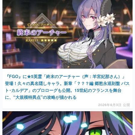
マンガ
女性向け
アプリレビュー
その他
電ファミニコゲーマーとは？
運営：株式会社マレ
『FGO』に★5英霊「終末のアーチャー（声：羊宮妃那さん）」
登場！久々の真名隠しキャラ。新章「？？？編 郷愁永巡刻盤 パス
ト･カルデア」のプロローグも公開。15世紀のフランスを舞台
に、“大規模特異点”の攻略が描かれる
2026年6月3日 公開