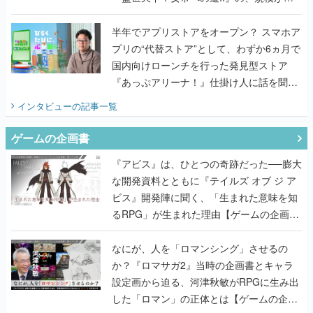
うこだわりをプロデューサーに聞いた
半年でアプリストアをオープン？ スマホア
プリの“代替ストア”として、わずか6ヵ月で
国内向けローンチを行った発見型ストア
『あっぷアリーナ！』仕掛け人に話を聞い
てみた
インタビュー
の記事一覧
ゲームの企画書
『アビス』は、ひとつの奇跡だった──膨大
な開発資料とともに『テイルズ オブ ジ ア
ビス』開発陣に聞く、「生まれた意味を知
るRPG」が生まれた理由【ゲームの企画
書】
なにが、人を「ロマンシング」させるの
か？『ロマサガ2』当時の企画書とキャラ
設定画から迫る、河津秋敏がRPGに生み出
した「ロマン」の正体とは【ゲームの企画