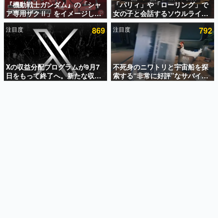
『機動戦士ガンダム』の「シャ
「パリィ」や「ローリング」で
ア専用ザクⅡ」をイメージした
女の子と会話するソウルライク
インタビュー
散水ホースリールが予約開始。
恋愛ゲーム『小早川さんはソウ
注目度
869
注目度
792
本体にはシャアのパーソナルマ
ルライク』無料公開。返事に失
連載・特集一覧
ークやジオン公国軍のエンブレ
敗すると「YOU DIED」
ム、型式番号などを配置
殿堂入り記事
SNS拡散数が数千以上！ ページビュー数万以上！ などな
Xの収益分配プログラムが9月7
不死身のニワトリと宇宙船を探
ど。多くの人々に読まれた、電ファミ渾身の“殿堂入り”記
日をもって終了へ。新たな収益
索する“非常に好評”なサバイバ
事をまとめました。
化制度「Original Content
ルゲーム『Breathedge』が無
Rewards Program」を発表
料で配布中。入手できる期間は8
ゲームの企画書
月10日まで
名作ゲームクリエイターの方々に製作時のエピソードをお
聞きし、ヒットする企画（ゲーム）とは何か？を探ってい
きます。
赫本
この物語を解いてはいけない。『赫本』は、〈試験問題〉
の形をした短編ホラー小説集です。
新世代に訊く
これからのデジタルゲーム市場を担う若きクリエイター達
の姿を追い、彼らのルーツと情熱を探っていきます。
ゲーム世代の作家たち
ゲームに多大な影響を受けた作家さんに取材し、ゲームが