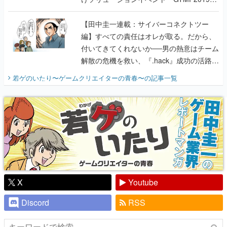
に行って、より理解を深めよう【PR】
【田中圭一連載：サイバーコネクトツー
編】すべての責任はオレが取る。だから、
付いてきてくれないか──男の熱意はチーム
解散の危機を救い、『.hack』成功の活路を
開く。業界の快男児・松山 洋に流れる血は
若ゲのいたり〜ゲームクリエイターの青春〜
の記事一覧
『少年ジャンプ』色だった【若ゲのいた
り】
X
Youtube
Discord
RSS