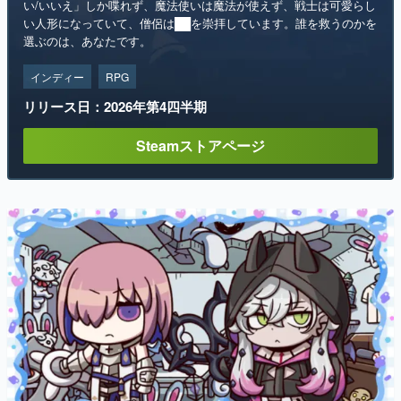
い/いいえ」しか喋れず、魔法使いは魔法が使えず、戦士は可愛らし
い人形になっていて、僧侶は██を崇拝しています。誰を救うのかを
選ぶのは、あなたです。
インディー
RPG
リリース日：2026年第4四半期
Steamストアページ