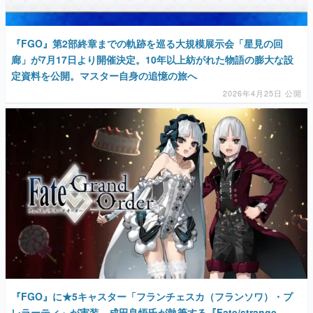
『FGO』第2部終章までの軌跡を巡る大規模展示会「星見の回
廊」が7月17日より開催決定。10年以上紡がれた物語の膨大な設
定資料を公開。マスター自身の追憶の旅へ
2026年4月25日 公開
『FGO』に★5キャスター「フランチェスカ（フランソワ）・プ
レラーティ」が実装。成田良悟氏が執筆する『Fate/strange