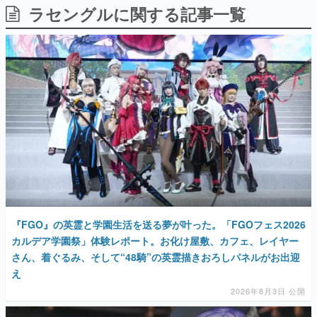
ラセングルに関する記事一覧
日本のコンテンツ産業やカルチャーに与えた影響を探る企
画です。
日本モバイルゲーム産業史
日本のモバイルゲーム史における主要なトピック・タイト
ルを網羅するほか、開発者へのインタビューや識者による
解説を掲載。約20年の歴史が一望できる決定版！
若ゲのいたり〜ゲームクリエイターの青春〜
『うつヌケ』『ペンと箸』等で知られるマンガ家・田中圭
一先生によるゲーム業界レポートマンガです。
なんでゲームは面白い？
ゲーム開発者・hamatsu氏がゲームの魅力を画面や操作の
具体的な形から解き明かしていく、硬派で骨太な評論連載
です。
ゲームが変えた日本語
『FGO』の英霊と学園生活を送る夢が叶った。「FGOフェス2026
「経験値」「裏技」「ラスボス」… ゲームにまつわる言葉
の起源や用法の変遷を、コンピューター文化史研究家・タ
カルデア学園祭」体験レポート。お化け屋敷、カフェ、レイヤー
イニーP氏が徹底調査。
さん、着ぐるみ、そして“48騎”の英霊描きおろしパネルがお出迎
え
カテゴリ
2026年8月3日 公開
特集記事