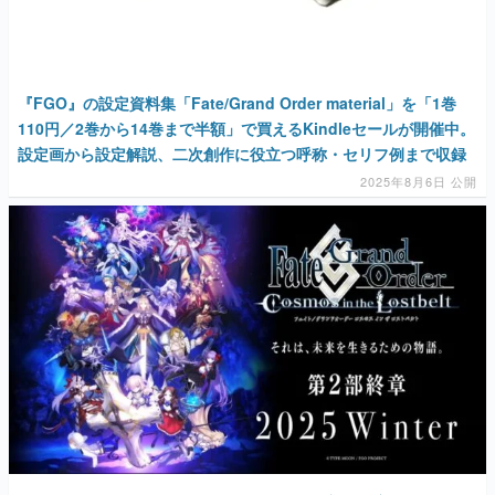
『FGO』の設定資料集「Fate/Grand Order material」を「1巻
110円／2巻から14巻まで半額」で買えるKindleセールが開催中。
設定画から設定解説、二次創作に役立つ呼称・セリフ例まで収録
2025年8月6日 公開