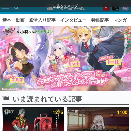
広告をスキップ
赫本
動画
殿堂入り記事
インタビュー
特集記事
マンガ
いま読まれている記事
ピックアップ
注目度
1276
注目度
1100
電ファミのいま読まれている記事ランキング
アプリセール情報