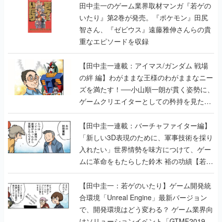
田中圭一のゲーム業界取材マンガ『若ゲの
いたり』第2巻が発売。『ポケモン』田尻
智さん、『ゼビウス』遠藤雅伸さんらの貴
重なエピソードを収録
【田中圭一連載：アイマス/ガンダム 戦場
の絆 編】わがままな王様のわがままなニー
ズを満たす！──小山順一朗が貫く姿勢に、
ゲームクリエイターとしての矜持を見た
【若ゲのいたり最終回】
【田中圭一連載：バーチャファイター編】
「新しい3D表現のために、軍事技術を採り
入れたい」世界情勢を味方につけて、ゲー
ムに革命をもたらした鈴木 裕の功績【若ゲ
のいたり】
【田中圭一：若ゲのいたり】ゲーム開発統
合環境「Unreal Engine」最新バージョン
で、開発環境はどう変わる？ ゲーム業界向
けソリューションイベント「GTMF2019」