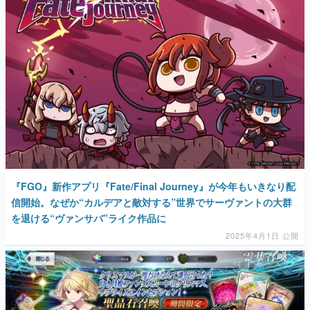
『FGO』新作アプリ『Fate/Final Journey』が今年もいきなり配
信開始。なぜか“カルデアと敵対する”世界でサーヴァントの大群
を退ける“ヴァンサバ”ライク作品に
2025年4月1日 公開