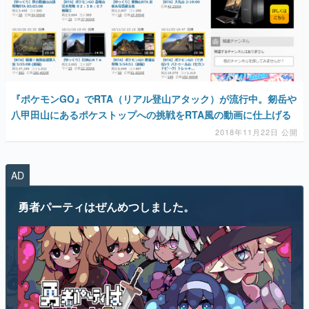
マンガ
女性向け
アプリレビュー
『ポケモンGO』でRTA（リアル登山アタック）が流行中。剱岳や
その他
八甲田山にあるポケストップへの挑戦をRTA風の動画に仕上げる
2018年11月22日 公開
電ファミニコゲーマーとは？
運営：株式会社マレ
AD
勇者パーティはぜんめつしました。