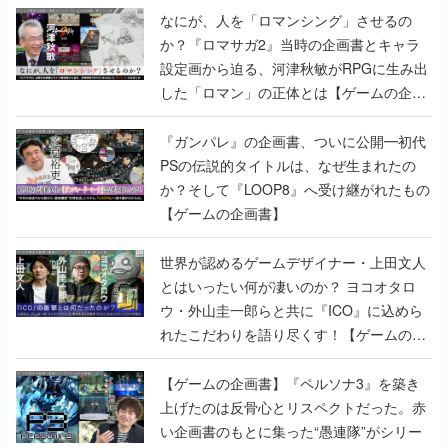
なにが、人を「ロマンシング」させるの
か？『ロマサガ2』当時の企画書とキャラ
設定画から迫る、河津秋敏がRPGに生み出
した「ロマン」の正体とは【ゲームの企画
書】
『ガンパレ』の企画書、ついに公開━初代
PSの伝説的タイトルは、なぜ生まれたの
か？そして『LOOP8』へ受け継がれたもの
【ゲームの企画書】
世界が認めるゲームデザイナー・上田文人
とはいったい何が凄いのか？ ヨコオタロ
ウ・外山圭一郎らと共に『ICO』に込めら
れたこだわりを語り尽くす！【ゲームの企
画書】
【ゲームの企画書】『ペルソナ3』を築き
上げたのは反骨心とリスペクトだった。赤
い企画書のもとに集った“愚連隊”がシリー