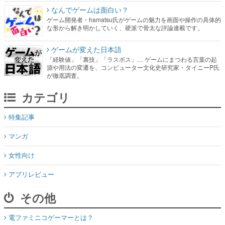
なんでゲームは面白い？
ゲーム開発者・hamatsu氏がゲームの魅力を画面や操作の具体的
な形から解き明かしていく、硬派で骨太な評論連載です。
ゲームが変えた日本語
「経験値」「裏技」「ラスボス」… ゲームにまつわる言葉の起
源や用法の変遷を、コンピューター文化史研究家・タイニーP氏
が徹底調査。
カテゴリ
特集記事
マンガ
女性向け
アプリレビュー
その他
電ファミニコゲーマーとは？