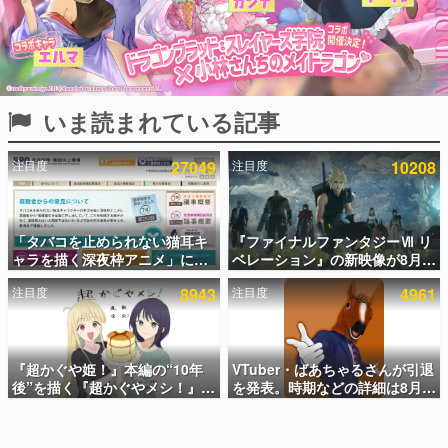
インタビュー
連載・特集一覧
殿堂入り記事
いま読まれている記事
SNS拡散数が数千以上！ ページビュー数万以上！ などな
ど。多くの人々に読まれた、電ファミ渾身の“殿堂入り”記
事をまとめました。
注目度
27049
注目度
10208
ゲームの企画書
名作ゲームクリエイターの方々に製作時のエピソードをお
聞きし、ヒットする企画（ゲーム）とは何か？を探ってい
「タバコを止められない猫耳キ
『ファイナルファンタジーⅦ リ
きます。
ャラを描く深夜枠アニメ」に視
ベレーション』の新映像が8月
赫本
聴者の一部から批判意見。違法
26日早朝に公開へ。『FF7』リ
この物語を解いてはいけない。『赫本』は、〈試験問題〉
注目度
8943
注目度
4961
薬物の使用と思しき描写も含め
メイクシリーズの完結編、
の形をした短編ホラー小説集です。
て、BPOが議論を交わす
「gamescom」のオープニング
ナイトライブにてディレクター
の浜口直樹氏が登壇する予定
新世代に訊く
『超かぐや姫！』本編の“10年
VTuber・ばあちゃるさんが引退
これからのデジタルゲーム市場を担う若きクリエイター達
の姿を追い、彼らのルーツと情熱を探っていきます。
後”を描く『超かぐやメシ！』
を発表。時期などの詳細は8月9
Web連載決定。新たなWebマン
日15時からの配信で説明
ガレーベル「ビビビコミック」
ゲーム世代の作家たち
にて特別話が掲載スタート、あ
ゲームに多大な影響を受けた作家さんに取材し、ゲームが