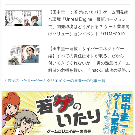
のいたり】
【田中圭一：若ゲのいたり】ゲーム開発統
合環境「Unreal Engine」最新バージョン
で、開発環境はどう変わる？ ゲーム業界向
けソリューションイベント「GTMF2019」
に行って、より理解を深めよう【PR】
【田中圭一連載：サイバーコネクトツー
編】すべての責任はオレが取る。だから、
付いてきてくれないか──男の熱意はチーム
解散の危機を救い、『.hack』成功の活路を
開く。業界の快男児・松山 洋に流れる血は
若ゲのいたり〜ゲームクリエイターの青春〜
の記事一覧
『少年ジャンプ』色だった【若ゲのいた
り】