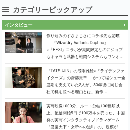
カテゴリーピックアップ
インタビュー
作り込みのすさまじさにコラボ先も驚嘆
──『Wizardry Variants Daphne』
×『FFXI』コラボが期間限定なのにジョブ
もキャラも武器も戦闘システムもワンオフ
で作り込まれた理由を両ディレクターに聞
く
『TATSUJIN』の弓削雅稔×『ライデンファ
イターズ』の齋藤貴幸──かつて縦シュー全
盛期を支えていた2人が、30年後に同じ会
社で机を並べる理由とは。新作
『TATSUJIN EXTREME』で初タッグを組
んだレジェンド2人に訊く開発秘話
実写映像1000分、ルート分岐100種類以
上。配信開始5日で100万本を売った、中国
発の実写インタラクティブドラマゲーム
『盛世天下：女帝への道II』の、規模が違