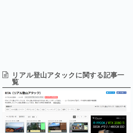
のお話には…まだ続きがある！
日本のコンテンツ産業やカルチャーに与えた影響を探る企
画です。
日本モバイルゲーム産業史
日本のモバイルゲーム史における主要なトピック・タイト
ルを網羅するほか、開発者へのインタビューや識者による
解説を掲載。約20年の歴史が一望できる決定版！
若ゲのいたり〜ゲームクリエイターの青春〜
『うつヌケ』『ペンと箸』等で知られるマンガ家・田中圭
一先生によるゲーム業界レポートマンガです。
なんでゲームは面白い？
ゲーム開発者・hamatsu氏がゲームの魅力を画面や操作の
リアル登山アタックに関する記事一
具体的な形から解き明かしていく、硬派で骨太な評論連載
覧
です。
ゲームが変えた日本語
「経験値」「裏技」「ラスボス」… ゲームにまつわる言葉
の起源や用法の変遷を、コンピューター文化史研究家・タ
イニーP氏が徹底調査。
カテゴリ
特集記事