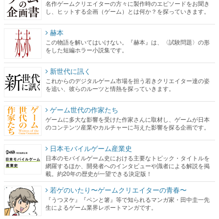
名作ゲームクリエイターの方々に製作時のエピソードをお聞き
し、ヒットする企画（ゲーム）とは何か？を探っていきます。
赫本
この物語を解いてはいけない。『赫本』は、〈試験問題〉の形
をした短編ホラー小説集です。
新世代に訊く
これからのデジタルゲーム市場を担う若きクリエイター達の姿
を追い、彼らのルーツと情熱を探っていきます。
ゲーム世代の作家たち
ゲームに多大な影響を受けた作家さんに取材し、ゲームが日本
のコンテンツ産業やカルチャーに与えた影響を探る企画です。
日本モバイルゲーム産業史
日本のモバイルゲーム史における主要なトピック・タイトルを
網羅するほか、開発者へのインタビューや識者による解説を掲
載。約20年の歴史が一望できる決定版！
若ゲのいたり〜ゲームクリエイターの青春〜
『うつヌケ』『ペンと箸』等で知られるマンガ家・田中圭一先
生によるゲーム業界レポートマンガです。