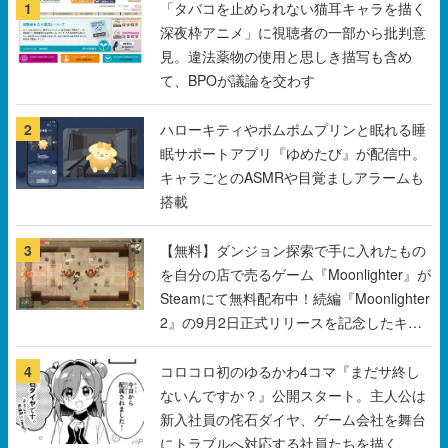
1
「タバコを止められない猫耳キャラを描く
深夜枠アニメ」に視聴者の一部から批判意
見。違法薬物の使用と思しき描写も含め
て、BPOが議論を交わす
2
ハローキティやポムポムプリンと眠れる睡
眠サポートアプリ『ゆめたび』が配信中。
キャラごとのASMRや目覚ましアラームも
搭載
3
【無料】ダンジョン探索で手に入れたもの
を自分の店で売るゲーム『Moonlighter』が
Steamにて無料配布中！続編『Moonlighter
2』の9月2日正式リリースを記念したキャ
ンペーン
4
コロコロ初のゆるかわ4コマ『まだサ終し
ないんですか？』公開スタート。主人公は
新入社員の侘石ダイヤ、ゲーム会社を舞台
にトラブルへ対応する社員たちを描く