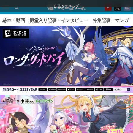
広告をスキップ
赫本
動画
殿堂入り記事
インタビュー
特集記事
マンガ
ピックアップ
電ファミのいま読まれている記事ランキング
アプリセール情報