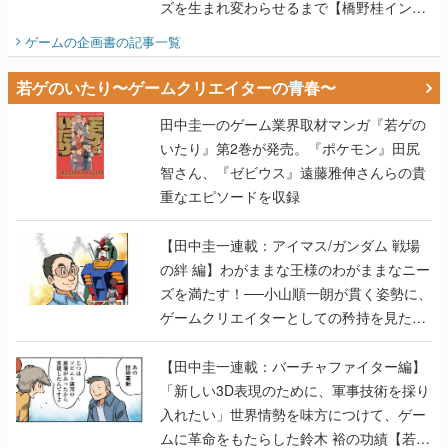
ズを生まれ変わらせるまで【橋野桂インタ
ビュー】
ゲームの企画書
の記事一覧
若ゲのいたり〜ゲームクリエイターの青春〜
田中圭一のゲーム業界取材マンガ『若ゲの
いたり』第2巻が発売。『ポケモン』田尻
智さん、『ゼビウス』遠藤雅伸さんらの貴
重なエピソードを収録
【田中圭一連載：アイマス/ガンダム 戦場
の絆 編】わがままな王様のわがままなニー
ズを満たす！──小山順一朗が貫く姿勢に、
ゲームクリエイターとしての矜持を見た
【若ゲのいたり最終回】
【田中圭一連載：バーチャファイター編】
「新しい3D表現のために、軍事技術を採り
入れたい」世界情勢を味方につけて、ゲー
ムに革命をもたらした鈴木 裕の功績【若ゲ