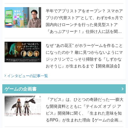
うこだわりをプロデューサーに聞いた
半年でアプリストアをオープン？ スマホア
プリの“代替ストア”として、わずか6ヵ月で
国内向けローンチを行った発見型ストア
『あっぷアリーナ！』仕掛け人に話を聞い
てみた
なぜ “あの花王” がホラーゲームを作ること
になったのか？ 敵に見つからないようにマ
ジックリンでこっそり掃除する『しずかな
おそうじ』が生まれるまで【開発座談会】
インタビュー
の記事一覧
ゲームの企画書
『アビス』は、ひとつの奇跡だった──膨大
な開発資料とともに『テイルズ オブ ジ ア
ビス』開発陣に聞く、「生まれた意味を知
るRPG」が生まれた理由【ゲームの企画
書】