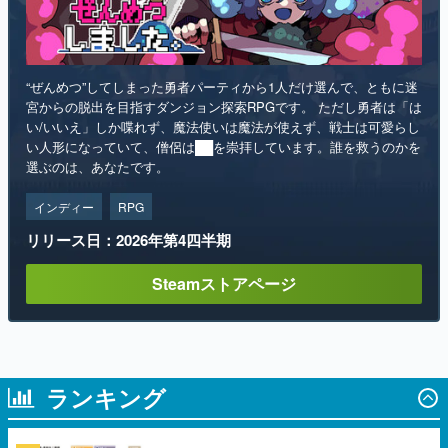
“ぜんめつ”してしまった勇者パーティから1人だけ選んで、ともに迷
宮からの脱出を目指すダンジョン探索RPGです。 ただし勇者は「は
い/いいえ」しか喋れず、魔法使いは魔法が使えず、戦士は可愛らし
い人形になっていて、僧侶は██を崇拝しています。誰を救うのかを
選ぶのは、あなたです。
インディー
RPG
リリース日：2026年第4四半期
Steamストアページ
ランキング